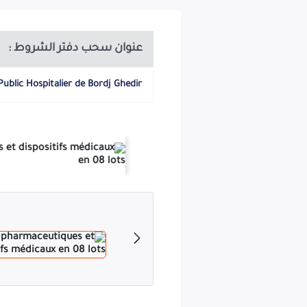
MINISTERE DE LA SANTE
Wilaya de Bordj Bou Arreridj
عنوان سحب دفتر الشروط :
L'établissement public hospitalier Bordj Ghedir
Public Hospitalier de Bordj Ghedir
N.I.F :001634099012932
CAPACITES MINIMALES N° 01/2026
roduits pharmaceutiques et autres produits destinés à la médecine
spositifs médicaux pour l'année 2026 repartis en lots comme suit :
Lot n° 0 1 : Concentre D'acide D'hémodialyse
Lot n° 02 : Abords Parentéraux.
Lot n° 03 : Articles De Pansement.
Lot n° 04 : Consommables De Laboratoire.
Lot n° 05 : Réactifs Et Produits De Laboratoire.
Lot n° 06 : Antiseptiques