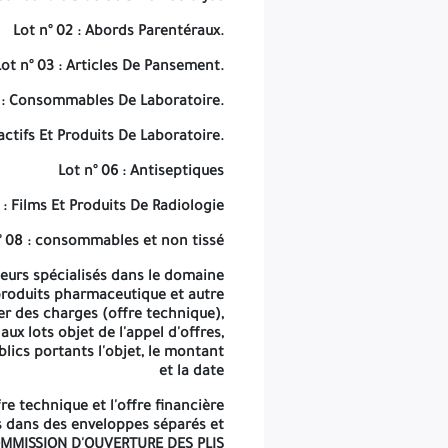
e de 90 jour + le délai de préparation des offres (15 jours)
Lot n° 02 : Abords Parentéraux.
LE MÉDIATEUR MAGHREBIN 11 - 03 - 2026 ANEP : 2616008508
Lot n° 03 : Articles De Pansement.
4 : Consommables De Laboratoire.
éactifs Et Produits De Laboratoire.
Lot n° 06 : Antiseptiques
 : Films Et Produits De Radiologie
° 08 : consommables et non tissé
uteurs spécialisés dans le domaine
e produits pharmaceutique et autre
er des charges (offre technique),
x lots objet de l'appel d'offres,
lics portants l'objet, le montant
et la date
e technique et l'offre financière
es dans des enveloppes séparés et
 COMMISSION D'OUVERTURE DES PLIS