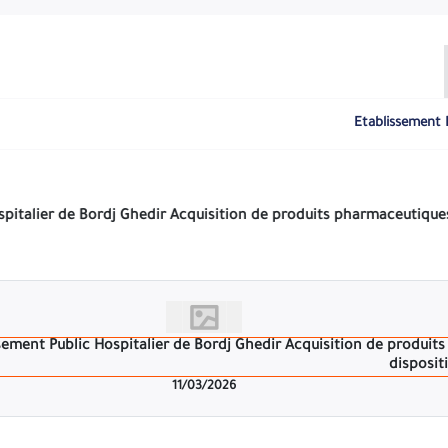
Etablissement 
FFRE OUVERT AVEC EXIGENCE DE 
ert avec exigence de capacités minimales pour la fourniture des p
humaine et di
11/03/2026