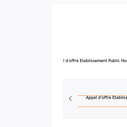
AVIS D'APPEL D'O
L'E.P.H de Bordj Ghedir Lance un avis d'appel d'offres ouv