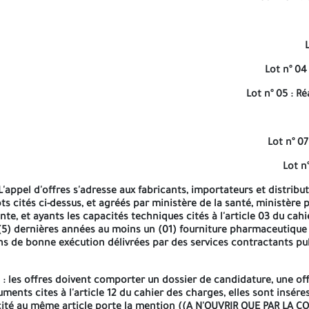
 soumissionnaires resteront engagés par leurs offres pour une duré
Lot n° 0
Lot n° 05 : R
Lot n° 07
Lot n
L'appel d'offres s'adresse aux fabricants, importateurs et distrib
ots cités ci-dessus, et agréés par ministère de la santé, ministèr
, et ayants les capacités techniques cités à l'article 03 du cahi
(5) dernières années au moins un (01) fourniture pharmaceutique au
ons de bonne exécution délivrées par des services contractants pub
: les offres doivent comporter un dossier de candidature, une offr
ents cites à l'article 12 du cahier des charges, elles sont insér
 cité au même article porte la mention ((A N'OUVRIR QUE PAR LA