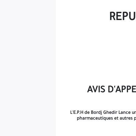
REPU
Conditions d'éligibilité
: L'appel d'offres s'adresse aux 
ministère de la santé, ministère produits pharma
technique), exécuté durant les cinq (5) dernières années au 
Présentation des offres
: les offres doivent comporter un
charges, elles sont inséres dans des enveloppes séparés e
La durée de préparation des offres est fixée à 15
AVIS D'APP
le dépôt des offres aura lieu à l'établissement le jour cor
L'E.P.H de Bordj Ghedir Lance u
pharmaceutiques et autres p