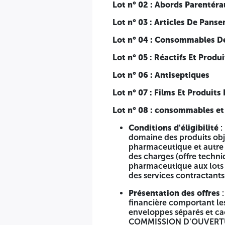
Lot n° 02 : Abords Parentéra
Les soumissionnaires sont invités à participer à la séanc
Lot n° 03 : Articles De Pans
Les soumissionnaires resteront engagés par leurs offres 
Lot n° 04 : Consommables De
LE MÉDIATEUR MAGHREBIN 11 - 03 - 2026 ANEP : 261600
Lot n° 05 : Réactifs Et Produ
Lot n° 06 : Antiseptiques
Lot n° 07 : Films Et Produits
Lot n° 08 : consommables et
Conditions d'éligibilité
:
domaine des produits objet
pharmaceutique et autre o
des charges (offre techni
pharmaceutique aux lots o
des services contractants 
Présentation des offres
:
financière comportant les
enveloppes séparés et ca
COMMISSION D'OUVERTU