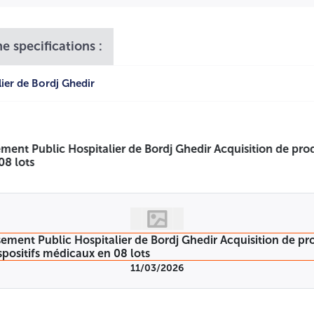
NNE DEMOCRATIQUE ET
e specifications :
ier de Bordj Ghedir
RT AVEC EXIGENCE DE CAPAC
ert avec exigence de capacités minimales pour la fourniture
026 repartis en lots comme suit :
11/03/2026