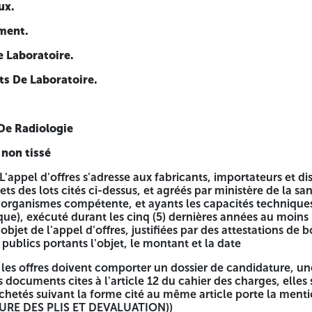
ux.
e d'ouverture des plis.
ement.
pour une durée de 90 jour + le délai de préparation des offr
 Laboratoire.
8508
its De Laboratoire.
 De Radiologie
 non tissé
 L'appel d'offres s'adresse aux fabricants, importateurs et di
s des lots cités ci-dessus, et agréés par ministère de la sa
rganismes compétente, et ayants les capacités techniques c
que), exécuté durant les cinq (5) dernières années au moins 
bjet de l'appel d'offres, justifiées par des attestations de 
publics portants l'objet, le montant et la date
 les offres doivent comporter un dossier de candidature, une
 documents cites à l'article 12 du cahier des charges, elles 
chetés suivant la forme cité au même article porte la men
RE DES PLIS ET DEVALUATION))