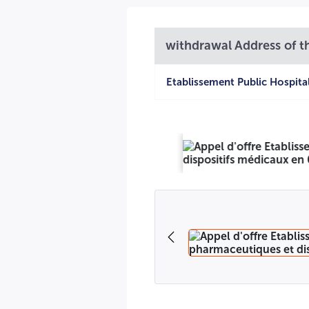
REPUBLIQUE ALGERIE
MINISTERE DE LA SANTE
withdrawal Address of th
Wilaya de Bordj Bou Arreridj
Etablissement Public Hospital
L'établissement public hospitalier Bordj Ghedir
N.I.F :001634099012932
AVIS D'APPEL D'OFFRE OUVE
L'E.P.H de Bordj Ghedir Lance un avis d'appel d'offres ouv
la médecine humaine et dispositifs médicaux pour l'année 2
Lot n° 0 1 : Concentre D'acide D'hémodialyse
Lot n° 02 : Abords Parentéraux.
Lot n° 03 : Articles De Pansement.
Lot n° 04 : Consommables De Laboratoire.
Lot n° 05 : Réactifs Et Produits De Laboratoire.