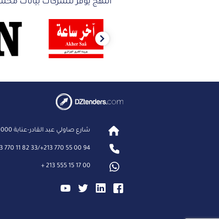
النهج يوفّر للشركات بيانات محسّ
Next
شارع صاولي عبد القادر-عنابة 23000 الجزائر .
3 770 11 82 33
/
+
213 770 55 00 94
+
213 555 15 17 00