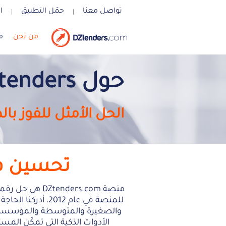
تواصل معنا
حمّل التطبيق
ا
من نحن
مزاي
حول DZtenders
الحل الأمثل للفوز با
تحسين فر
منصة ders.com
للمنصة في عام 12
والصغيرة والمتوسطة والمؤسسات
الأدوات الذكية التي تمكّن ال