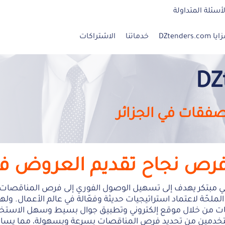
لأسئلة المتداولة
ا DZtenders.com
خدماتنا
الاشتراكات
لصفقات في الجزائر
ص نجاح تقديم العروض في 
DZten هي حل رقمي مبتكر يهدف إلى تسهيل الوصول الفوري إلى فرص المناقص
20، أدركنا الحاجة الملحّة لاعتماد استراتيجيات حديثة وفعّالة في عالم الأع
 من خلال موقع إلكتروني وتطبيق جوال بسيط وسهل الاستخدا
مستخدمين من تحديد فرص المناقصات بسرعة وبسهولة، مما يساع