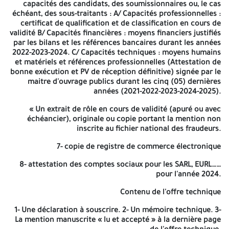
31
capacités des candidats, des soumissionnaires ou, le cas
peinture +
CENTRE-VILLE A BATNA
échéant, des sous-traitants : A/ Capacités professionnelles :
réflection
certificat de qualification et de classification en cours de
façade
validité B/ Capacités financières : moyens financiers justifiés
Travaux de
CITE 40 LOGEMENTS DGSN
32
par les bilans et les références bancaires durant les années
peinture
BATNA
2022-2023-2024. C/ Capacités techniques : moyens humains
CITE 15+15 LOGEMENTS
Travaux de
et matériels et références professionnelles (Attestation de
(SANTE + EDUCATION) A
33
peinture
bonne exécution et PV de réception définitive) signée par le
BATNA
maitre d'ouvrage publics durant les cinq (05) dernières
Travaux de
CITE 30 LOGEMENTS LSP A
34
années (2021-2022-2023-2024-2025).
peinture
BATNA
REFREFCTION
« Un extrait de rôle en cours de validité (apuré ou avec
CITE 160/300 SONATIB A
DES VIDES
35
échéancier), originale ou copie portant la mention non
(ILOT 01)
SANITAIRE
inscrite au fichier national des fraudeurs.
REFREFCTION
CITE 160/300 SONATIB
DES VIDES
36
7- copie de registre de commerce électronique
(ILOT 01)
SANITAIRE
8- attestation des comptes sociaux pour les SARL, EURL……
REFREFCTION
CITE 130/350 LOGTS PAF
pour l'année 2024.
DES VIDES
37
ILOT 01
SANITAIRE
Contenu de l'offre technique
REFREFCTION
CITE 130/350 LOGTS PAF
DES VIDES
38
1- Une déclaration à souscrire. 2- Un mémoire technique. 3-
ILOT 01
SANITAIRE
La mention manuscrite « lu et accepté » à la dernière page
REFREFCTION