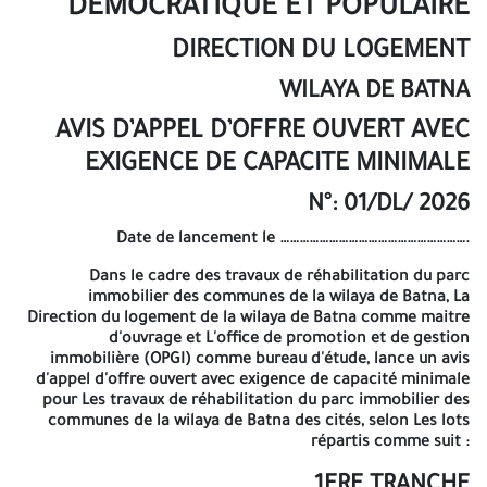
DEMOCRATIQUE ET POPULAIRE
TERRAIN MAAREF A BATNA Travaux de peinture 27 CITE 168
LOGEMENTS CPA- ECOTEC A BATNA Travaux de peinture 28 CITE 40
DIRECTION DU LOGEMENT
LOGEMENTS A BATNA Travaux de peinture 29 CITE 46 LOGEMENTS
EDUCATION A BATNA Travaux de peinture 30 CITE 30 LOGEMENTS
WILAYA DE BATNA
EDUCATION A BATNA Travaux de peinture 31 SALLE D'EXPOSITION
ASHAR CENTRE-VILLE A BATNA Travaux de peinture + réflection
AVIS D’APPEL D’OFFRE OUVERT AVEC
façade 32 CITE 40 LOGEMENTS DGSN BATNA Travaux de peinture
EXIGENCE DE CAPACITE MINIMALE
33 CITE 15+15 LOGEMENTS (SANTE + EDUCATION) A BATNA Travaux
de peinture 34 CITE 30 LOGEMENTS LSP A BATNA Travaux de
N°: 01/DL/ 2026
peinture 35 CITE 160/300 SONATIB A (ILOT 01) REFREFCTION DES
VIDES SANITAIRE 36 CITE 160/300 SONATIB (ILOT 01) REFREFCTION
Date de lancement le
………………………………………………….
DES VIDES SANITAIRE 37 CITE 130/350 LOGTS PAF ILOT 01
REFREFCTION DES VIDES SANITAIRE 38 CITE 130/350 LOGTS PAF
Dans le cadre des travaux de réhabilitation du parc
ILOT 01 REFREFCTION DES VIDES SANITAIRE 39 CITE 180/350 LOGTS
immobilier des communes de la wilaya de Batna, La
PAF ILOT 02 REFREFCTION DES VIDES SANITAIRE Le cahier des
Direction du logement de la wilaya de Batna comme maitre
charges relatif à ce projet doit être retiré contre paiement de
d'ouvrage et L'office de promotion et de gestion
1.500,00 DA auprès de : L'Office de Promotion et de Gestion
immobilière (OPGI) comme bureau d'étude, lance un avis
Immobilière de Batna Cité An-nasr ex terrain SAP Batna. Tél : 033
d'appel d'offre ouvert avec exigence de capacité minimale
27.31.34-033 27.31.35 Les offres doivent être accompagnées des
pour Les travaux de réhabilitation du parc immobilier des
documents mentionnés ci-dessus conformément au cahier des
communes de la wilaya de Batna des cités, selon Les lots
charges et déposés à la direction de L'OPGI BATNA (DG) Cité An-
répartis comme suit :
nasr ex terrain SAP BATNA dans enveloppe. L’enveloppe
extérieure anonyme ne devra comporter que la mention : « avis
1ERE TRANCHE