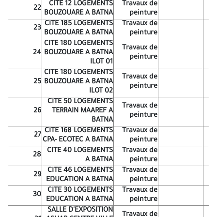
EXIGENCE DE CAPACITE MINIMALE
CITE 12 LOGEMENTS
Travaux de
22
BOUZOUARE A BATNA
peinture
N°: 01/DL/ 2026
CITE 185 LOGEMENTS
Travaux de
23
BOUZOUARE A BATNA
peinture
………………………………………………….
Date de lancement le
CITE 180 LOGEMENTS
Travaux de
24
BOUZOUARE A BATNA
Dans le cadre des travaux de réhabilitation du parc immobilier
peinture
ILOT 01
des communes de la wilaya de Batna, La Direction du logement
de la wilaya de Batna comme maitre d'ouvrage et L'office de
CITE 180 LOGEMENTS
Travaux de
promotion et de gestion immobilière (OPGI) comme bureau
25
BOUZOUARE A BATNA
peinture
d'étude, lance un avis d'appel d'offre ouvert avec exigence de
ILOT 02
capacité minimale pour Les travaux de réhabilitation du parc
CITE 50 LOGEMENTS
Travaux de
immobilier des communes de la wilaya de Batna des cités, selon
26
TERRAIN MAAREF A
peinture
Les lots répartis comme suit :
BATNA
CITE 168 LOGEMENTS
Travaux de
1ERE TRANCHE
27
CPA- ECOTEC A BATNA
peinture
CITE 40 LOGEMENTS
Travaux de
DESIGNATION
28
b
CITE
LOT
DAIRA
A BATNA
peinture
DES TRAVAUX
CITE 46 LOGEMENTS
Travaux de
Travaux de
CITE 410 LOGEMENTS
29
1
EDUCATION A BATNA
peinture
peinture
ECOTEC A BATNA ILOT 01
CITE 30 LOGEMENTS
Travaux de
Travaux de
CITE 410 LOGEMENTS
30
2
EDUCATION A BATNA
peinture
peinture
ECOTEC A BATNA ILOT 03
SALLE D'EXPOSITION
Travaux de
CITE 410 LOGEMENTS
Travaux de
3