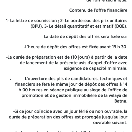
de l'offre technique.
CITE 180/350 LOGTS PAF
DES VIDES
39
ILOT 02
SANITAIRE
Contenu de l'offre financière
Le cahier des charges relatif à ce projet doit être
1- La lettre de soumission ; 2- Le bordereau des prix unitaires
retiré contre paiement de 1.500,00 DA auprès de :
(BPU). 3- Le détail quantitatif et estimatif (DQE).
L'Office de Promotion et de Gestion Immobilière de
Batna Cité An-nasr ex terrain SAP Batna. Tél : 033
La date de dépôt des offres sera fixée sur
27.31.34-033 27.31.35
-L'heure de dépôt des offres est fixée avant
13 h 30
.
Les offres doivent être accompagnées des documents
mentionnés ci-dessus conformément au cahier des charges et
-La durée de préparation est de
(10 jours)
à partir de la date
déposés à la direction de L'OPGI BATNA (DG) Cité An-nasr ex
de lancement de la présente avis d'appel d'offre avec
terrain SAP BATNA dans enveloppe.
exigence de capacité minimale.
L’enveloppe extérieure anonyme ne devra comporter que la
L'ouverture des plis de candidatures, techniques et
mention :
financiers se fera le même jour de dépôt des offres à
14
h 00
heures en séance publique au siège de l'office de
« avis d’appel d’offre ouvert avec exigence de capacité minimale
promotion et de gestion immobilière de la wilaya de
»
Batna.
PROJET : TRAVAUX DE REHABILITATION DU PARC IMMOBILIER DES
-Si ce jour coïncide avec un jour férié ou non ouvrable, la
COMMUNES DE LA WILAYA DE BATNA
durée de préparation des offres est prorogée jusqu'au jour
ouvrable suivant.
« IERE TRANCHE »