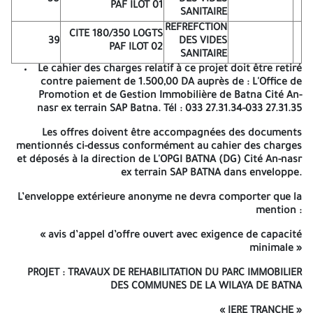
38
DES VIDES
PAF ILOT 01
Travaux de
CITE 120 LOGEMENTS
SANITAIRE
14
peinture
METEO A BATNA
REFREFCTION
CITE 180/350 LOGTS
CITE 414/800 LOGEMENT A
39
DES VIDES
PAF ILOT 02
Travaux de
BATNA (BLOC 01-02-03-04-
SANITAIRE
15
peinture
05-06-07-08-21-22-23-27-28-
Le cahier des charges relatif à ce projet doit être retiré
39) ILOT 01
contre paiement de 1.500,00 DA auprès de : L'Office de
CITE 414/800 LOGEMENT A
Promotion et de Gestion Immobilière de Batna Cité An-
Travaux de
BATNA (BLOC 09-10-11-12-13-
nasr ex terrain SAP Batna. Tél : 033 27.31.34-033 27.31.35
16
peinture
14-15-16-20-21-24-25-26)
Les offres doivent être accompagnées des documents
ILOT 02
mentionnés ci-dessus conformément au cahier des charges
CITE 414/800 LOGEMENT A
et déposés à la direction de L'OPGI BATNA (DG) Cité An-nasr
Travaux de
BATNA (BLOC 15-16-17-30-31-
17
ex terrain SAP BATNA dans enveloppe.
peinture
32-33-34-35-36-37-38) ILOT
03
L’enveloppe extérieure anonyme ne devra comporter que la
CITE 414/800 LOGEMENT A
Travaux de
mention :
BATNA (BLOC 13-14-15-16-39-
18
peinture
40-41-42-43-44-45) ILOT 04
« avis d’appel d’offre ouvert avec exigence de capacité
CITE 300 LOGEMENT
minimale »
Travaux de
SONATRA A BATNA (BLOC
19
peinture
01 A 04) ILOT 01
PROJET : TRAVAUX DE REHABILITATION DU PARC IMMOBILIER
Travaux de
CITE 100 LOGEMENTS A
DES COMMUNES DE LA WILAYA DE BATNA
20
peinture
BATNA ILOT 01
« IERE TRANCHE »