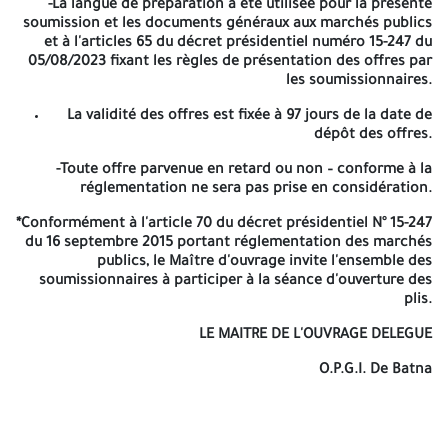
-La langue de préparation a été utilisée pour la présente
Lot : …………………………………….. « TRAVAUX………………………………. »
soumission et les documents généraux aux marchés publics
« A’ Ouvrir Par La Commission D’ouverture Des Plis Et D’evaluation
et à l'articles 65 du décret présidentiel numéro 15-247 du
Des Offres »
05/08/2023 fixant les règles de présentation des offres par
les soumissionnaires.
Les soumissionnaires préparent quatre (04) enveloppes. La
première enveloppe L1 est destinée au dossier de candidature. La
La validité des offres est fixée à 97 jours de la date de
deuxième enveloppe L2 est destinée à L’offre technique. La
dépôt des offres.
troisième enveloppe L3 est destinée à L'offre financière (les 3
-Toute offre parvenue en retard ou non – conforme à la
enveloppes L1, L2 et L3 séparées et cachetées, indiquant la
réglementation ne sera pas prise en considération.
dénomination de l'entreprise, la référence et l'objet de l'appel
d'offres. La quatrième enveloppe L Contiendera les trois
*Conformément à l'article 70 du décret présidentiel N° 15-247
enveloppes L1, L2 et L3 conformément à l'article 67 du décret
du 16 septembre 2015 portant réglementation des marchés
présidentiel numéro 15-247 du 16 septembre 2015 portant
publics, le Maître d'ouvrage invite l'ensemble des
réglementation des marchés publics.
soumissionnaires à participer à la séance d'ouverture des
plis.
Contenu du dossier de candidature :
LE MAITRE DE L'OUVRAGE DELEGUE
1- Une déclaration de soumission. 2- Une déclaration de probité.
3- Les statuts pour les sociétés. 4- Les documents relatifs aux
O.P.G.I. De Batna
pouvoirs habilitant les personnes à engager l'entreprise. 5- Tout
document permettant d'évaluer les capacités des candidats, des
soumissionnaires ou, le cas échéant, des sous-traitants : A/
Capacités professionnelles : certificat de qualification et de