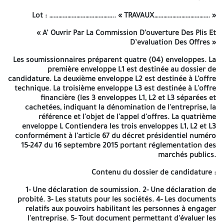
Travaux de
CITE 164 LOGEMENTS A
21
peinture
BATNA ILOT 01
Lot : …………………………………….. « TRAVAUX………………………………. »
Travaux de
CITE 12 LOGEMENTS
22
peinture
BOUZOUARE A BATNA
« A’ Ouvrir Par La Commission D’ouverture Des Plis Et
Travaux de
CITE 185 LOGEMENTS
D’evaluation Des Offres »
23
peinture
BOUZOUARE A BATNA
CITE 180 LOGEMENTS
Les soumissionnaires préparent quatre (04) enveloppes. La
Travaux de
BOUZOUARE A BATNA ILOT
24
première enveloppe L1 est destinée au dossier de
peinture
01
candidature. La deuxième enveloppe L2 est destinée à L’offre
technique. La troisième enveloppe L3 est destinée à L'offre
CITE 180 LOGEMENTS
Travaux de
financière (les 3 enveloppes L1, L2 et L3 séparées et
BOUZOUARE A BATNA ILOT
25
peinture
cachetées, indiquant la dénomination de l'entreprise, la
02
référence et l'objet de l'appel d'offres. La quatrième
Travaux de
CITE 50 LOGEMENTS
26
enveloppe L Contiendera les trois enveloppes L1, L2 et L3
peinture
TERRAIN MAAREF A BATNA
conformément à l'article 67 du décret présidentiel numéro
Travaux de
CITE 168 LOGEMENTS CPA-
27
15-247 du 16 septembre 2015 portant réglementation des
peinture
ECOTEC A BATNA
marchés publics.
Travaux de
CITE 40 LOGEMENTS A
28
peinture
BATNA
Contenu du dossier de candidature :
Travaux de
CITE 46 LOGEMENTS
29
peinture
EDUCATION A BATNA
1- Une déclaration de soumission. 2- Une déclaration de
Travaux de
CITE 30 LOGEMENTS
probité. 3- Les statuts pour les sociétés. 4- Les documents
30
peinture
EDUCATION A BATNA
relatifs aux pouvoirs habilitant les personnes à engager
l'entreprise. 5- Tout document permettant d'évaluer les
Travaux de
SALLE D'EXPOSITION ASHAR