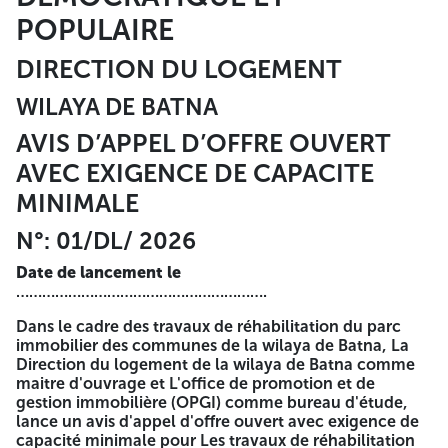
ILOT 01 Travaux de peinture 21 CITE 164 LOGEMENTS A
POPULAIRE
BATNA ILOT 01 Travaux de peinture 22 CITE 12
LOGEMENTS BOUZOUARE A BATNA Travaux de peinture 23
DIRECTION DU LOGEMENT
CITE 185 LOGEMENTS BOUZOUARE A BATNA Travaux de
peinture 24 CITE 180 LOGEMENTS BOUZOUARE A BATNA
WILAYA DE BATNA
ILOT 01 Travaux de peinture 25 CITE 180 LOGEMENTS
BOUZOUARE A BATNA ILOT 02 Travaux de peinture 26
AVIS D’APPEL D’OFFRE OUVERT
CITE 50 LOGEMENTS TERRAIN MAAREF A BATNA Travaux
de peinture 27 CITE 168 LOGEMENTS CPA- ECOTEC A
AVEC EXIGENCE DE CAPACITE
BATNA Travaux de peinture 28 CITE 40 LOGEMENTS A
MINIMALE
BATNA Travaux de peinture 29 CITE 46 LOGEMENTS
EDUCATION A BATNA Travaux de peinture 30 CITE 30
N°: 01/DL/ 2026
LOGEMENTS EDUCATION A BATNA Travaux de peinture 31
SALLE D'EXPOSITION ASHAR CENTRE-VILLE A BATNA
Date de lancement le
Travaux de peinture + réflection façade 32 CITE 40
………………………………………………….
LOGEMENTS DGSN BATNA Travaux de peinture 33 CITE
15+15 LOGEMENTS (SANTE + EDUCATION) A BATNA
Dans le cadre des travaux de réhabilitation du parc
Travaux de peinture 34 CITE 30 LOGEMENTS LSP A BATNA
immobilier des communes de la wilaya de Batna, La
Travaux de peinture 35 CITE 160/300 SONATIB A (ILOT 01)
Direction du logement de la wilaya de Batna comme
REFREFCTION DES VIDES SANITAIRE 36 CITE 160/300
maitre d'ouvrage et L'office de promotion et de
SONATIB (ILOT 01) REFREFCTION DES VIDES SANITAIRE 37
gestion immobilière (OPGI) comme bureau d'étude,
CITE 130/350 LOGTS PAF ILOT 01 REFREFCTION DES VIDES
lance un avis d'appel d'offre ouvert avec exigence de
SANITAIRE 38 CITE 130/350 LOGTS PAF ILOT 01
capacité minimale pour Les travaux de réhabilitation