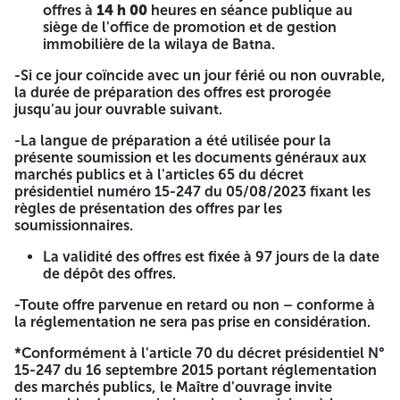
offres à
14 h 00
heures en séance publique au
Lot : …………………………………….. «
siège de l'office de promotion et de gestion
TRAVAUX………………………………. »
immobilière de la wilaya de Batna.
« A’ Ouvrir Par La Commission D’ouverture Des Plis Et
-Si ce jour coïncide avec un jour férié ou non ouvrable,
D’evaluation Des Offres »
la durée de préparation des offres est prorogée
jusqu'au jour ouvrable suivant.
Les soumissionnaires préparent quatre (04) enveloppes. La
première enveloppe L1 est destinée au dossier de
-La langue de préparation a été utilisée pour la
candidature. La deuxième enveloppe L2 est destinée à
présente soumission et les documents généraux aux
L’offre technique. La troisième enveloppe L3 est destinée à
marchés publics et à l'articles 65 du décret
L'offre financière (les 3 enveloppes L1, L2 et L3 séparées et
présidentiel numéro 15-247 du 05/08/2023 fixant les
cachetées, indiquant la dénomination de l'entreprise, la
règles de présentation des offres par les
référence et l'objet de l'appel d'offres. La quatrième
soumissionnaires.
enveloppe L Contiendera les trois enveloppes L1, L2 et L3
La validité des offres est fixée à 97 jours de la date
conformément à l'article 67 du décret présidentiel numéro
de dépôt des offres.
15-247 du 16 septembre 2015 portant réglementation des
marchés publics.
-Toute offre parvenue en retard ou non – conforme à
la réglementation ne sera pas prise en considération.
Contenu du dossier de candidature :
*Conformément à l'article 70 du décret présidentiel N°
1- Une déclaration de soumission. 2- Une déclaration de
15-247 du 16 septembre 2015 portant réglementation
probité. 3- Les statuts pour les sociétés. 4- Les documents
des marchés publics, le Maître d'ouvrage invite
relatifs aux pouvoirs habilitant les personnes à engager