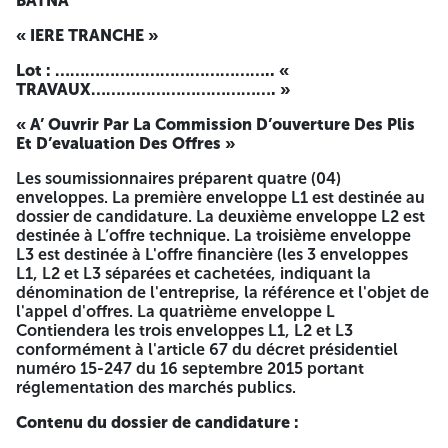
BATNA
LOGEMENTS
Travaux de
26
TERRAIN MAAREF
peinture
« IERE TRANCHE »
A BATNA
Lot : …………………………………….. «
CITE 168
Travaux de
TRAVAUX………………………………. »
27
LOGEMENTS CPA-
peinture
ECOTEC A BATNA
« A’ Ouvrir Par La Commission D’ouverture Des Plis
CITE 40
Travaux de
Et D’evaluation Des Offres »
28
LOGEMENTS A
peinture
BATNA
Les soumissionnaires préparent quatre (04)
CITE 46
enveloppes. La première enveloppe L1 est destinée au
LOGEMENTS
Travaux de
dossier de candidature. La deuxième enveloppe L2 est
29
EDUCATION A
peinture
destinée à L’offre technique. La troisième enveloppe
BATNA
L3 est destinée à L'offre financière (les 3 enveloppes
CITE 30
L1, L2 et L3 séparées et cachetées, indiquant la
LOGEMENTS
Travaux de
dénomination de l'entreprise, la référence et l'objet de
30
EDUCATION A
peinture
l'appel d'offres. La quatrième enveloppe L
BATNA
Contiendera les trois enveloppes L1, L2 et L3
SALLE
conformément à l'article 67 du décret présidentiel
D'EXPOSITION
Travaux de
numéro 15-247 du 16 septembre 2015 portant
31
ASHAR CENTRE-
peinture +
réglementation des marchés publics.
VILLE A BATNA
Contenu du dossier de candidature :
réflection
façade