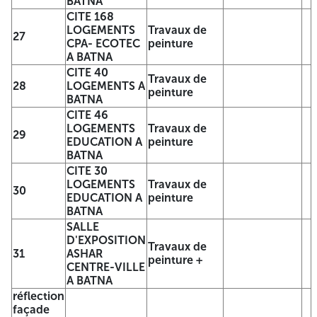
BATNA
Travaux de
10
DGSN ALLES BEN
peinture
CITE 168
BOULAIDE A
LOGEMENTS
Travaux de
27
BATNA
CPA- ECOTEC
peinture
CITE 30
A BATNA
LOGEMENTS
Travaux de
CITE 40
11
DGSN ALLES BEN
Travaux de
peinture
28
LOGEMENTS A
BOULAIDE A
peinture
BATNA
BATNA
CITE 46
CITE 100
LOGEMENTS
Travaux de
LOGEMENTS
Travaux de
29
12
EDUCATION A
peinture
EVITEMENT SUD A
peinture
BATNA
BATNA
CITE 30
CITE 150 ROUT DE
Travaux de
13
LOGEMENTS
Travaux de
BISKRA A BATNA
peinture
30
EDUCATION A
peinture
CITE 120
Travaux de
BATNA
14
LOGEMENTS
peinture
SALLE
METEO A BATNA
D'EXPOSITION
CITE 414/800
Travaux de
31
ASHAR
LOGEMENT A
peinture +
CENTRE-VILLE
BATNA (BLOC 01-
Travaux de
15
A BATNA
02-03-04-05-06-
peinture
réflection
07-08-21-22-23-
façade
27-28-39) ILOT 01