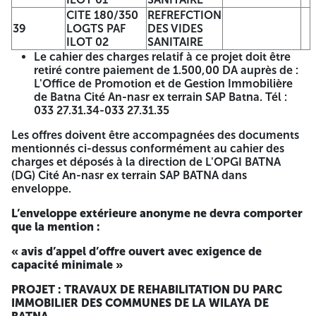
CITE 100
Travaux de
CITE 180/350
REFREFCTION
20
LOGEMENTS A
peinture
39
LOGTS PAF
DES VIDES
BATNA ILOT 01
ILOT 02
SANITAIRE
CITE 164
Travaux de
Le cahier des charges relatif à ce projet doit être
21
LOGEMENTS A
peinture
retiré contre paiement de 1.500,00 DA auprès de :
BATNA ILOT 01
L'Office de Promotion et de Gestion Immobilière
CITE 12
de Batna Cité An-nasr ex terrain SAP Batna. Tél :
LOGEMENTS
Travaux de
033 27.31.34-033 27.31.35
22
BOUZOUARE A
peinture
BATNA
Les offres doivent être accompagnées des documents
CITE 185
mentionnés ci-dessus conformément au cahier des
LOGEMENTS
Travaux de
charges et déposés à la direction de L'OPGI BATNA
23
BOUZOUARE A
peinture
(DG) Cité An-nasr ex terrain SAP BATNA dans
BATNA
enveloppe.
CITE 180
L’enveloppe extérieure anonyme ne devra comporter
LOGEMENTS
Travaux de
24
que la mention :
BOUZOUARE A
peinture
BATNA ILOT 01
« avis d’appel d’offre ouvert avec exigence de
CITE 180
capacité minimale »
LOGEMENTS
Travaux de
25
BOUZOUARE A
peinture
PROJET : TRAVAUX DE REHABILITATION DU PARC
BATNA ILOT 02
IMMOBILIER DES COMMUNES DE LA WILAYA DE
CITE 50