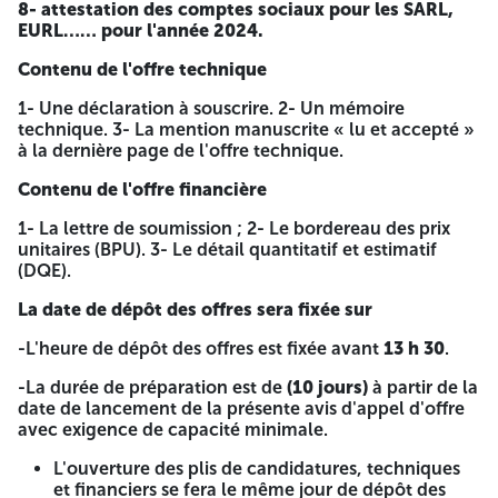
8- attestation des comptes sociaux pour les SARL,
CITE 180/350
REFREFCTION
EURL…… pour l'année 2024.
39
LOGTS PAF ILOT
DES VIDES
02
SANITAIRE
Contenu de l'offre technique
Le cahier des charges relatif à ce projet doit être retiré
contre paiement de 1.500,00 DA auprès de : L'Office
1- Une déclaration à souscrire. 2- Un mémoire
de Promotion et de Gestion Immobilière de Batna Cité
technique. 3- La mention manuscrite « lu et accepté »
An-nasr ex terrain SAP Batna. Tél : 033 27.31.34-033
à la dernière page de l'offre technique.
27.31.35
Contenu de l'offre financière
Les offres doivent être accompagnées des documents
1- La lettre de soumission ; 2- Le bordereau des prix
mentionnés ci-dessus conformément au cahier des
unitaires (BPU). 3- Le détail quantitatif et estimatif
charges et déposés à la direction de L'OPGI BATNA (DG)
(DQE).
Cité An-nasr ex terrain SAP BATNA dans enveloppe.
La date de dépôt des offres sera fixée sur
L’enveloppe extérieure anonyme ne devra comporter que
la mention :
-L'heure de dépôt des offres est fixée avant
13 h 30
.
« avis d’appel d’offre ouvert avec exigence de capacité
-La durée de préparation est de
(10 jours)
à partir de la
minimale »
date de lancement de la présente avis d'appel d'offre
avec exigence de capacité minimale.
PROJET : TRAVAUX DE REHABILITATION DU PARC
IMMOBILIER DES COMMUNES DE LA WILAYA DE BATNA
L'ouverture des plis de candidatures, techniques
et financiers se fera le même jour de dépôt des
« IERE TRANCHE »