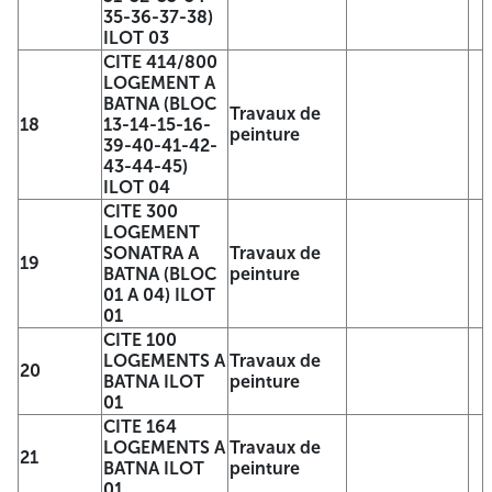
immobilier des communes de la wilaya de Batna, La
35-36-37-38)
Direction du logement de la wilaya de Batna comme
ILOT 03
maitre d'ouvrage et L'office de promotion et de gestion
CITE 414/800
immobilière (OPGI) comme bureau d'étude, lance un avis
LOGEMENT A
d'appel d'offre ouvert avec exigence de capacité minimale
BATNA (BLOC
pour Les travaux de réhabilitation du parc immobilier des
Travaux de
18
13-14-15-16-
communes de la wilaya de Batna des cités, selon Les lots
peinture
39-40-41-42-
répartis comme suit :
43-44-45)
1ERE TRANCHE
ILOT 04
CITE 300
DESIGNATION
LOGEMENT
DAIRA
LOT
CITE
b
DES TRAVAUX
SONATRA A
Travaux de
19
CITE 410
BATNA (BLOC
peinture
LOGEMENTS
Travaux de
01 A 04) ILOT
1
ECOTEC A BATNA
peinture
01
ILOT 01
CITE 100
CITE 410
LOGEMENTS A
Travaux de
20
LOGEMENTS
Travaux de
BATNA ILOT
peinture
2
ECOTEC A BATNA
peinture
01
ILOT 03
CITE 164
CITE 410
LOGEMENTS A
Travaux de
21
LOGEMENTS
Travaux de
BATNA ILOT
peinture
3
ECOTEC A BATNA
peinture
01