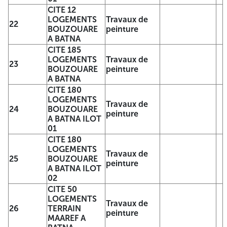
ILOT 03
CITE 12
CITE 410
LOGEMENTS
Travaux de
22
LOGEMENTS
Travaux de
BOUZOUARE
peinture
4
ECOTEC A BATNA
peinture
A BATNA
ILOT 04
CITE 185
CITE 68
LOGEMENTS
Travaux de
Travaux de
23
5
LOGEMENTS
BOUZOUARE
peinture
peinture
LAGARE A BATNA
A BATNA
CITE 40
CITE 180
Travaux de
6
LOGEMENTS
LOGEMENTS
peinture
Travaux de
LAGARE A BATNA
24
BOUZOUARE
peinture
CITE 100
A BATNA ILOT
Travaux de
7
LOGEMENTS
01
peinture
LAGARE A BATNA
CITE 180
CITE 122
LOGEMENTS
Travaux de
LOGEMENTS
Travaux de
25
BOUZOUARE
8
peinture
ALLES BEN
peinture
A BATNA ILOT
BOULAID A BATNA
02
CITE 24
CITE 50
Travaux de
9
LOGEMENTS
LOGEMENTS
peinture
Travaux de
CILOC A BATNA
26
TERRAIN
peinture
CITE 10
MAAREF A
LOGEMENTS