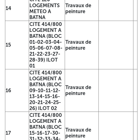
*Conformément à l'article 70 du décret présidentiel N° 15-
LOGEMENTS
Travaux de
14
247 du 16 septembre 2015 portant réglementation des
METEO A
peinture
marchés publics, le Maître d'ouvrage invite l'ensemble des
BATNA
soumissionnaires à participer à la séance d'ouverture des
CITE 414/800
plis. LE MAITRE DE L'OUVRAGE DELEGUE O.P.G.I. De Batna
LOGEMENT A
A -=-=-=-
BATNA (BLOC
01-02-03-04-
Travaux de
REPUBLIQUE ALGERIENNE
15
05-06-07-08-
peinture
21-22-23-27-
DEMOCRATIQUE ET POPULAIRE
28-39) ILOT
01
DIRECTION DU LOGEMENT
CITE 414/800
LOGEMENT A
WILAYA DE BATNA
BATNA (BLOC
Travaux de
16
09-10-11-12-
AVIS D’APPEL D’OFFRE OUVERT AVEC
peinture
13-14-15-16-
EXIGENCE DE CAPACITE MINIMALE
20-21-24-25-
26) ILOT 02
N°: 01/DL/ 2026
CITE 414/800
LOGEMENT A
Date de lancement le
………………………………………………….
BATNA (BLOC
Travaux de
17
15-16-17-30-
Dans le cadre des travaux de réhabilitation du parc
peinture
31-32-33-34-