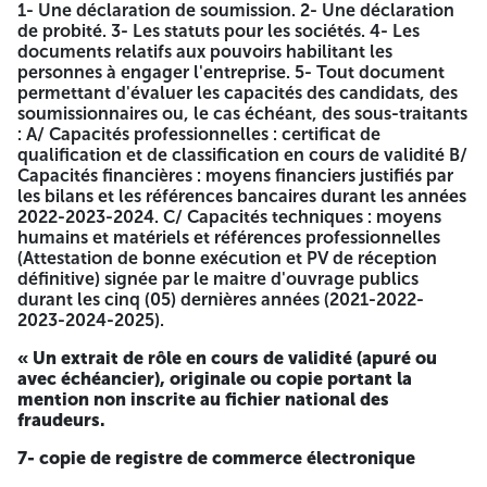
1- Une déclaration de soumission. 2- Une déclaration
CITE 40
Travaux de
de probité. 3- Les statuts pour les sociétés. 4- Les
32
LOGEMENTS
peinture
documents relatifs aux pouvoirs habilitant les
DGSN BATNA
personnes à engager l'entreprise. 5- Tout document
CITE 15+15
permettant d'évaluer les capacités des candidats, des
LOGEMENTS
Travaux de
soumissionnaires ou, le cas échéant, des sous-traitants
33
(SANTE +
peinture
: A/ Capacités professionnelles : certificat de
EDUCATION) A
qualification et de classification en cours de validité B/
BATNA
Capacités financières : moyens financiers justifiés par
CITE 30
les bilans et les références bancaires durant les années
Travaux de
34
LOGEMENTS LSP
2022-2023-2024. C/ Capacités techniques : moyens
peinture
A BATNA
humains et matériels et références professionnelles
CITE 160/300
REFREFCTION
(Attestation de bonne exécution et PV de réception
35
SONATIB A (ILOT
DES VIDES
définitive) signée par le maitre d'ouvrage publics
01)
SANITAIRE
durant les cinq (05) dernières années (2021-2022-
REFREFCTION
2023-2024-2025).
CITE 160/300
36
DES VIDES
SONATIB (ILOT 01)
SANITAIRE
« Un extrait de rôle en cours de validité (apuré ou
avec échéancier), originale ou copie portant la
CITE 130/350
REFREFCTION
mention non inscrite au fichier national des
37
LOGTS PAF ILOT
DES VIDES
fraudeurs.
01
SANITAIRE
CITE 130/350
REFREFCTION
7- copie de registre de commerce électronique
38
LOGTS PAF ILOT
DES VIDES
01
SANITAIRE