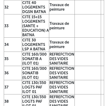
CITE 40
CITE 414/800
Travaux de
32
LOGEMENTS
LOGEMENT A
peinture
DGSN BATNA
BATNA (BLOC 09-
Travaux de
16
CITE 15+15
10-11-12-13-14-
peinture
LOGEMENTS
15-16-20-21-24-
Travaux de
33
(SANTE +
25-26) ILOT 02
peinture
EDUCATION) A
CITE 414/800
BATNA
LOGEMENT A
BATNA (BLOC 15-
Travaux de
CITE 30
17
Travaux de
16-17-30-31-32-
peinture
34
LOGEMENTS
peinture
33-34-35-36-37-
LSP A BATNA
38) ILOT 03
CITE 160/300
REFREFCTION
CITE 414/800
35
SONATIB A
DES VIDES
LOGEMENT A
(ILOT 01)
SANITAIRE
BATNA (BLOC 13-
Travaux de
CITE 160/300
REFREFCTION
18
14-15-16-39-40-
peinture
36
SONATIB
DES VIDES
41-42-43-44-45)
(ILOT 01)
SANITAIRE
ILOT 04
CITE 130/350
REFREFCTION
CITE 300
37
LOGTS PAF
DES VIDES
LOGEMENT
ILOT 01
SANITAIRE
Travaux de
19
SONATRA A BATNA
CITE 130/350
REFREFCTION
peinture
(BLOC 01 A 04)
38
LOGTS PAF
DES VIDES
ILOT 01
ILOT 01
SANITAIRE