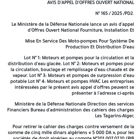
AVIS D'APPEL D'OFFRES OUVERT NATIONAL
technique et financière doivent parvenir dans un pli fermé à
l'adresse ci-après Direction des Services Financiers Commission
N° 165 / 2025 /PD2.
de Réception des Soumissions et d'Ouverture des plis de
candidatures Boite postale N° 184 Alger-Gare - Alger L'enveloppe
Le Ministère de la Défense Nationale lance un avis d'appel
extérieure doit être strictement anonyme et ne devra comporter
d'Offres Ouvert National Fourniture, Installation Et
que la mention « Soumission » à ne pas ouvrir Avis d'Appel
d'Offres Ouvert National N° 165 / 2025 / PD2. Les soumissions
Mise En Service Des Moto-pompes Pour Système De
doivent être adressées ou déposées à l'adresse indiquée ci-
Production Et Distribution D'eau
dessus, avant le 25 MAI 2025 à 9H:30 Les dates d'ouverture des
piis de candidatures et des offres technique, sont fixées sur
Lot N° 1
: Moteurs et pompes pour la circulation et la
l'invitation remise conjointement avec le cahier des charges. Les
distribution d'eau glacée.
Lot N° 2
: Moteurs et pompes pour
soumissionnaires resteront engagés par leurs offres pendant
la circulation, bouclage et remplissage d'eau chaude et de
une durée de 120 jours. Horizons: 10-04-2025 - Anep 2516011393 A
vapeur.
Lot N° 3
: Moteurs et pompes de surpression d'eau
potable
Lot N° 4
: Moteurs et pompes HVAC Les entreprises
-=-=-=-
intéressées par le présent avis appel d'offres peuvent se
REPUBLIQUE ALGERIENNE DEMOCRATIQUE ET POPULAIRE
présenter à l'adresse ci-après
MINISTERE DE LA DEFENSE NATIONALE
Ministère de la Défense Nationale Direction des services
AVIS D'APPEL D'OFFRES OUVERT NATIONAL
Financiers Bureau d'administration des cahiers des charges
Les Tagarins-Alger,
N° 165 / 2025 /PD2.
Pour retirer le cahier des charges contre versement de la
Le Ministère de la Défense Nationale lance un avis d'appel
somme de cinq mille dinars algériens « 5 000 DA », pour les
d'Offres Ouvert National Fourniture, Installation Et