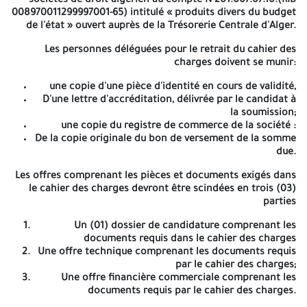
sociétés de droit algérien au compte N°201.007.07.10.(RIB
Mise En Service Des Moto-pompes Pour Système De Production
008970011299997001-65) intitulé « produits divers du budget
Et Distribution D'eau
de l'état » ouvert auprès de la Trésorerie Centrale d'Alger.
Lot N° 1
: Moteurs et pompes pour la circulation et la distribution
Les personnes déléguées pour le retrait du cahier des
d'eau glacée.
Lot N° 2
: Moteurs et pompes pour la circulation,
charges doivent se munir:
bouclage et remplissage d'eau chaude et de vapeur.
Lot N° 3
:
Moteurs et pompes de surpression d'eau potable
une copie d'une pièce d'identité en cours de validité,
Lot N° 4
:
Moteurs et pompes HVAC Les entreprises intéressées par le
D'une lettre d'accréditation, délivrée par le candidat à
présent avis appel d'offres peuvent se présenter à l'adresse ci-
la soumission;
une copie du registre de commerce de la société :
après
De la copie originale du bon de versement de la somme
Ministère de la Défense Nationale Direction des services
due.
Financiers Bureau d'administration des cahiers des charges Les
Les offres comprenant les pièces et documents exigés dans
Tagarins-Alger,
le cahier des charges devront être scindées en trois (03)
Pour retirer le cahier des charges contre versement de la somme
parties
de cinq mille dinars algériens « 5 000 DA », pour les sociétés de
Un (01) dossier de candidature comprenant les
droit algérien au compte N°201.007.07.10.(RIB
008970011299997001-65) intitulé « produits divers du budget de
documents requis dans le cahier des charges
Une offre technique comprenant les documents requis
l'état » ouvert auprès de la Trésorerie Centrale d'Alger.
par le cahier des charges;
Les personnes déléguées pour le retrait du cahier des charges
Une offre financière commerciale comprenant les
doivent se munir:
documents requis par le cahier des charges.