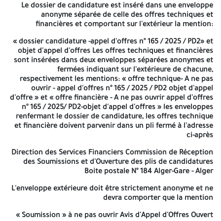
une copie d'une pièce d'identité en cours de validité,
Le dossier de candidature est inséré dans une enveloppe
D'une lettre d'accréditation, délivrée par le candidat à
anonyme séparée de celle des offres techniques et
la soumission;
financières et comportant sur l'extérieur la mention:
une copie du registre de commerce de la société :
«
dossier candidature -appel d'offres n° 165 / 2025 / PD2
De la copie originale du bon de versement de la
» et
objet d'appel d'offres Les offres techniques et financières
somme due.
sont insérées dans deux enveloppes séparées anonymes et
Les offres comprenant les pièces et documents exigés dans le
fermées indiquant sur l'extérieure de chacune,
cahier des charges devront être scindées en trois (03) parties
respectivement les mentions: « offre technique- A ne pas
ouvrir - appel d'offres n° 165 / 2025 / PD2 objet d'appel
Un (01) dossier de candidature comprenant les
d'offre » et « offre financière - A ne pas ouvrir appel d'offres
documents requis dans le cahier des charges
n° 165 / 2025/ PD2-objet d'appel d'offres » les enveloppes
Une offre technique comprenant les documents
renfermant le dossier de candidature, les offres technique
requis par le cahier des charges;
et financière doivent parvenir dans un pli fermé à l'adresse
Une offre financière commerciale comprenant les
ci-après
documents requis par le cahier des charges.
Direction des Services Financiers Commission de Réception
Le dossier de candidature est inséré dans une enveloppe
des Soumissions et d'Ouverture des plis de candidatures
anonyme séparée de celle des offres techniques et financières et
Boite postale N° 184 Alger-Gare - Alger
comportant sur l'extérieur la mention:
L'enveloppe extérieure doit être strictement anonyme et ne
dossier candidature -appel d'offres n° 165 / 2025 / PD2
» et objet
«
devra comporter que la mention
d'appel d'offres Les offres techniques et financières sont
insérées dans deux enveloppes séparées anonymes et fermées
«
Soumission » à ne pas ouvrir
Avis d'Appel d'Offres Ouvert