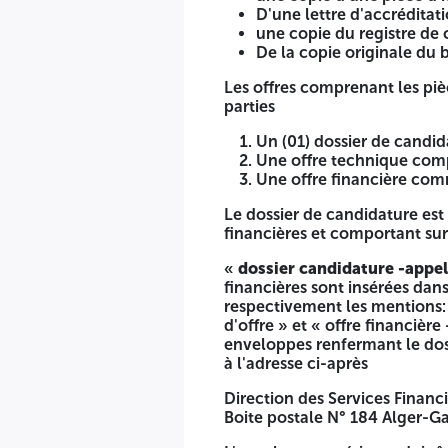
D'une lettre d'accréditati
Horizons: 10-04-2025 - Anep 2516011393
une copie du registre de 
De la copie originale du
Les offres comprenant les piè
parties
Un (01) dossier de candi
Une offre technique comp
Une offre financière com
Le dossier de candidature es
financières et comportant sur 
«
dossier candidature -appel
financières sont insérées da
respectivement les mentions: 
d'offre » et « offre financière
enveloppes renfermant le doss
à l'adresse ci-après
Direction des Services Finan
Boite postale N° 184 Alger-Ga