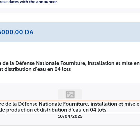
es dates d'ouverture des piis de candidatures et des offres 
these dates with the announcer.
 engagés par leurs offres pendant une durée de 120 jours. 
E
: 5000.00 DA
'Offres Ouvert National Fourniture, Installation Et
ion Et Distribution D'eau
ibution d'eau glacée.
Lot N° 2
: Moteurs et pompes pour la ci
potable
Lot N° 4
: Moteurs et pompes HVAC Les entreprises in
nanciers Bureau d'administration des cahiers des charges Le
omme de cinq mille dinars algériens « 5 000 DA », pour les 
 de l'état » ouvert auprès de la Trésorerie Centrale d'Alge
10/04/2025
ges doivent se munir: