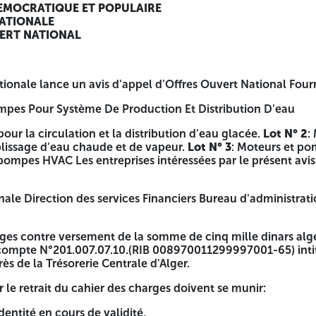
 la soumission;
EMOCRATIQUE ET POPULAIRE
NATIONALE
e due.
VERT NATIONAL
e cahier des charges devront être scindées en trois (03) par
ts requis dans le cahier des charges
ionale lance un avis d'appel d'Offres Ouvert National Fourni
ar le cahier des charges;
mpes Pour Système De Production Et Distribution D'eau
ents requis par le cahier des charges.
our la circulation et la distribution d'eau glacée.
Lot N° 2
:
onyme séparée de celle des offres techniques et financières
plissage d'eau chaude et de vapeur.
Lot N° 3
: Moteurs et po
» et objet d'appel d'offres Les offres techniques et financ
 pompes HVAC Les entreprises intéressées par le présent avis
ment les mentions: « offre technique- A ne pas ouvrir - appe
025/ PD2-objet d'appel d'offres » les enveloppes renfermant l
nale Direction des services Financiers Bureau d'administrat
des Soumissions et d'Ouverture des plis de candidatures Bo
arges contre versement de la somme de cinq mille dinars alg
ne devra comporter que la mention
u compte N°201.007.07.10.(RIB 008970011299997001-65) intit
ès de la Trésorerie Centrale d'Alger.
t National N° 165 / 2025 / PD2.
le retrait du cahier des charges doivent se munir:
sse indiquée ci-dessus, avant le 25 MAI 2025 à 9H:30 Les dat
t avec le cahier des charges. Les soumissionnaires resteront
dentité en cours de validité,