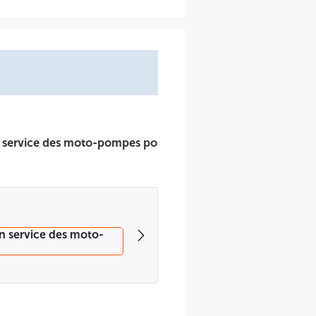
technique, sont fixées sur l'invitation remise conjointement
Horizons: 10-04-2025 - Anep 2516011393 A -=-=-=-
rculation, bouclage et remplissage d'eau chaude et de
téressées par le présent avis appel d'offres peuvent se
s Tagarins-Alger,
sociétés de droit algérien au compte N°201.007.07.10.(RIB
r.