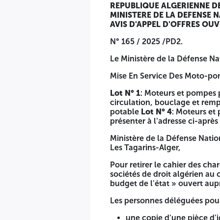
D'une lettre d'accréditation, délivrée par le candidat à
REPUBLIQUE ALGERIENNE D
une copie du registre de commerce de la société :
MINISTERE DE LA DEFENSE 
De la copie originale du bon de versement de la somm
AVIS D'APPEL D'OFFRES OU
Les offres comprenant les pièces et documents exigés dans l
N° 165 / 2025 /PD2.
Un (01) dossier de candidature comprenant les documen
Le Ministère de la Défense Nat
Une offre technique comprenant les documents requis p
Mise En Service Des Moto-po
Une offre financière commerciale comprenant les docum
Lot N° 1
: Moteurs et pompes p
Le dossier de candidature est inséré dans une enveloppe an
circulation, bouclage et rem
«
dossier candidature -appel d'offres n° 165 / 2025 / PD2
potable
Lot N° 4
: Moteurs et
et fermées indiquant sur l'extérieure de chacune, respective
présenter à l'adresse ci-après
offre financière - A ne pas ouvrir appel d'offres n° 165 / 2
Ministère de la Défense Natio
doivent parvenir dans un pli fermé à l'adresse ci-après
Les Tagarins-Alger,
Direction des Services Financiers Commission de Réception 
Pour retirer le cahier des ch
L'enveloppe extérieure doit être strictement anonyme et 
sociétés de droit algérien a
budget de l'état » ouvert aupr
«
Soumission » à ne pas ouvrir
Avis d'Appel d'Offres Ouver
Les personnes déléguées pour 
Les soumissions doivent être adressées ou déposées à l'adre
technique, sont fixées sur l'invitation remise conjointemen
une copie d'une pièce d'i