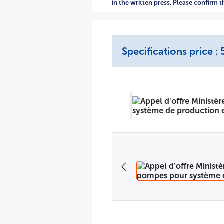
l'adresse indiquée ci-dessus, avant le 25 MAI 2025 à 9H:30 L
in the written press. Please confirm 
avec le cahier des charges. Les soumissionnaires resteront
REPUBLIQUE ALGERIENNE DEMOCRATIQUE ET POPULAIR
MINISTERE DE LA DEFENSE NATIONALE
Specifications price 
AVIS D'APPEL D'OFFRES OUVERT NATIONAL
N° 165 / 2025 /PD2.
Le Ministère de la Défense Nationale lance un avis d'appel d
Mise En Service Des Moto-pompes Pour Système De Product
Lot N° 1
: Moteurs et pompes pour la circulation et la distr
vapeur.
Lot N° 3
: Moteurs et pompes de surpression d'eau 
présenter à l'adresse ci-après
Ministère de la Défense Nationale Direction des services Fi
Pour retirer le cahier des charges contre versement de la s
008970011299997001-65) intitulé « produits divers du budget
Les personnes déléguées pour le retrait du cahier des char
une copie d'une pièce d'identité en cours de validité,