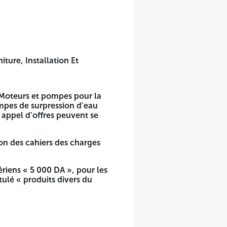
ties
ture, Installation Et
 Moteurs et pompes pour la
 et comportant sur l'extérieur la mention:
mpes de surpression d'eau
ières sont insérées dans deux enveloppes séparées anonymes
 appel d'offres peuvent se
l d'offres n° 165 / 2025 / PD2 objet d'appel d'offre » et «
e dossier de candidature, les offres technique et financière
ion des cahiers des charges
ite postale N° 184 Alger-Gare - Alger
ériens « 5 000 DA », pour les
ulé « produits divers du
es d'ouverture des piis de candidatures et des offres
 engagés par leurs offres pendant une durée de 120 jours.