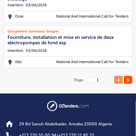
Insertion:
03/06/2026
Oran
National And International Call For Tenders
Groupement Sonatrach-Sinopec
Fourniture, installation et mise en service de deux
electropompes de fond esp
Insertion:
03/06/2026
Illizi
National And International Call For Tenders
Page
29 Bd Saouli Abdelkader, Annaba 23000 Algeria .
+
213 770 55 00 94
/
+
213 770 11 82 33