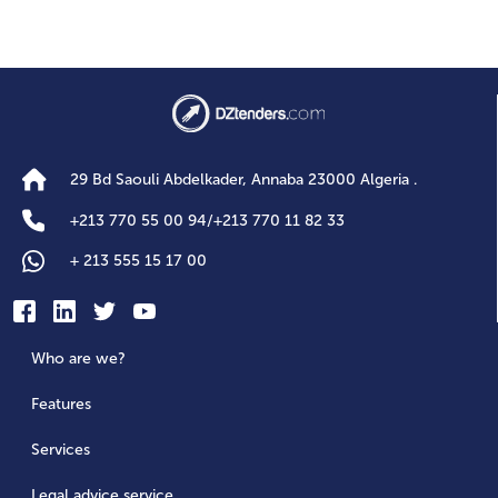
29 Bd Saouli Abdelkader, Annaba 23000 Algeria .
+
213 770 55 00 94
/
+
213 770 11 82 33
+
213 555 15 17 00
Who are we?
Features
Services
Legal advice service