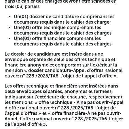
dans le cahier des charges devront être scindées en
(RIB 008970011299997001-65), intitulé « produits divers
trois (03) parties
du budget de l'état » ouvert auprès de la Trésorerie
Centrale d'Alger.
Un(01) dossier de candidature comprenant les
documents requis dans le cahier des charge;
Les personnes déléguées pour le retrait du cahier des
Une(01) offre technique comprenant les
charges doivent se munir des documents suivants:
documents requis dans le cahier des charges.
Une(01) offre financière comprenant les
Une(01) copie d'une pièce d'identité en cours de
documents requis dans le cahier des charges.
validité,
Une(01) lettre d'accréditation, délivrée par le candidat
Le dossier de candidature est inséré dans une
à la soumission;
enveloppe séparée de celle des offres technique et
Une(01) copie du registre de commerce de la société;
financière anonyme et comportant sur l'extérieur la
La copie originale du bon de versement de la somme
mention « dossier candidature-Appel d'offres national
citée ci-dessus
ouvert n° 228 /2025/TA6-l'objet de l'appel d'offre ».
Les offres comprenant les pièces et documerts exigés dans
Les offres technique et financière sont insérées dans
le cahier des charges devront être scindées en trois (03)
deux enveloppes séparées, anonymes et fermées,
parties
indiquant sur l'extérieure de chacune, respectivement
les mentions: « offre technique - A ne pas ouvrir-Appel
Un(01) dossier de candidature comprenant les
d'offre national ouvert n° 228 /2025/TA6-l'objet de
documents requis dans le cahier des charge;
l'appel d'offres » et « offre financière-A ne pas ouvrir-
Une(01) offre technique comprenant les documents
Appel d'offre national ouvert n° 228 /2025/TA6-l'objet
requis dans le cahier des charges.
de l'appel d'offre ».
Une(01) offre financière comprenant les documents