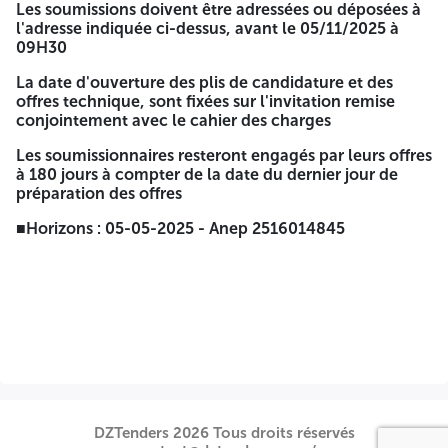
Soumissions et d'Ouverture des plis de
Les soumissions doivent être adressées ou déposées à
l'adresse indiquée ci-dessus, avant le 05/11/2025 à
candidature
09H30
Boite Postale N°184 Alger - Gare Alger
La date d'ouverture des plis de candidature et des
offres technique, sont fixées sur l'invitation remise
L'enveloppe exterieure doit être strictement anonyme et
conjointement avec le cahier des charges
ne devra comporter que la mention:
Les soumissionnaires resteront engagés par leurs offres
« Soumission » à ne pas ouvrir
à 180 jours à compter de la date du dernier jour de
préparation des offres
Avis d'appel d'offres national ouvert
■Horizons : 05-05-2025 - Anep 2516014845
N° 228 /2025/TA6
Les soumissions doivent être adressées ou déposées à
l'adresse indiquée ci-dessus, avant le 05/11/2025 à 09H30
La date d'ouverture des plis de candidature et des offres
technique, sont fixées sur l'invitation remise conjointement
avec le cahier des charges
Les soumissionnaires resteront engagés par leurs offres à
180 jours à compter de la date du dernier jour de
DZTenders 2026 Tous droits réservés
préparation des offres