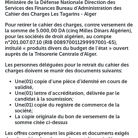
Ministère de la Défense Nationale Direction des
MINISTERE DE LA DEFENSE
Services des Finances Bureau d'Administration des
Cahier des Charges Les Tagarins - Alger
NATIONALE
Pour retirer le cahier des charges, contre versement de
Avis d'Appel d'Offres National Ouvert
la somme de 5.000,00 DA (cinq Milles Dinars Algérien),
pour les sociétés de droit algérien, au compte
N°: 228 /2025/TA6
n°201.007.07.10 (RIB 008970011299997001-65),
intitulé « produits divers du budget de l'état » ouvert
La Ministère de la défense Nationale, lance un avis d'appel
auprès de la Trésorerie Centrale d'Alger.
d'offres national ouvert pour: Acquisition, installation et
mise en service des équipements de laboratoires
Les personnes déléguées pour le retrait du cahier des
criminalistiques relatifs à la chromatographie et la
charges doivent se munir des documents suivants:
spectrométrie.
Une(01) copie d'une pièce d'identité en cours de
Les entreprises intéressées par le présent avis d'appel
validité,
d'offres peuvent se présenter l'adresse ci-après:
Une(01) lettre d'accréditation, délivrée par le
candidat à la soumission;
Ministère de la Défense Nationale Direction des Services
Une(01) copie du registre de commerce de la
des Finances Bureau d'Administration des Cahier des
société;
Charges Les Tagarins - Alger
La copie originale du bon de versement de la
somme citée ci-dessus
Pour retirer le cahier des charges, contre versement de la
somme de 5.000,00 DA (cinq Milles Dinars Algérien), pour
Les offres comprenant les pièces et documerts exigés
les sociétés de droit algérien, au compte n°201.007.07.10