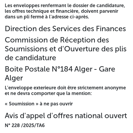
requis dans le cahier des charges.
Les enveloppes renfermant le dossier de candidature,
les offres technique et financière, doivent parvenir
Le dossier de candidature est inséré dans une enveloppe
dans un pli fermé à l'adresse ci-après.
séparée de celle des offres technique et financière
anonyme et comportant sur l'extérieur la mention «
Direction des Services des Finances
dossier candidature-Appel d'offres national ouvert n° 228
/2025/TA6-l'objet de l'appel d'offre ».
Commission de Réception des
Soumissions et d'Ouverture des plis
Les offres technique et financière sont insérées dans deux
enveloppes séparées, anonymes et fermées, indiquant sur
de candidature
l'extérieure de chacune, respectivement les mentions: «
offre technique - A ne pas ouvrir-Appel d'offre national
Boite Postale N°184 Alger - Gare
ouvert n° 228 /2025/TA6-l'objet de l'appel d'offres » et «
offre financière-A ne pas ouvrir-Appel d'offre national
Alger
ouvert n° 228 /2025/TA6-l'objet de l'appel d'offre ».
L'enveloppe exterieure doit être strictement anonyme
Les enveloppes renfermant le dossier de candidature, les
et ne devra comporter que la mention:
offres technique et financière, doivent parvenir dans un pli
fermé à l'adresse ci-après.
« Soumission » à ne pas ouvrir
Direction des Services des Finances
Avis d'appel d'offres national ouvert
Commission de Réception des
N° 228 /2025/TA6