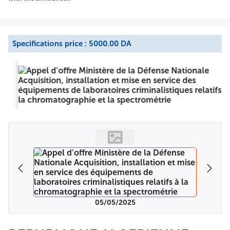
budget de l'état » ouvert auprès de la Trésorerie Centrale
d'Alger. Les personnes déléguées pour le retrait du cahier
des charges doivent se munir des documents suivants:
Une(01) copie d'une pièce d'identité en cours de validité,
Une(01) lettre d'accréditation, délivrée par le candidat à la
Specifications price : 5000.00 DA
soumission; Une(01) copie du registre de commerce de la
société; La copie originale du bon de versement de la
somme citée ci-dessus Les offres comprenant les pièces et
documerts exigés dans le cahier des charges devront être
scindées en trois (03) parties Un(01) dossier de candidature
comprenant les documents requis dans le cahier des
charge; Une(01) offre technique comprenant les
documents requis dans le cahier des charges. Une(01) offre
financière comprenant les documents requis dans le cahier
des charges. Le dossier de candidature est inséré dans une
enveloppe séparée de celle des offres technique et
financière anonyme et comportant sur l'extérieur la
mention « dossier candidature-Appel d'offres national
ouvert n° 228 /2025/TA6-l'objet de l'appel d'offre ». Les
offres technique et financière sont insérées dans deux
enveloppes séparées, anonymes et fermées, indiquant sur
05/05/2025
l'extérieure de chacune, respectivement les mentions: «
offre technique - A ne pas ouvrir-Appel d'offre national
ouvert n° 228 /2025/TA6-l'objet de l'appel d'offres » et «