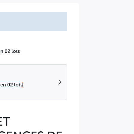
ATIONAL OUVERT AVEC
 pour la fourniture de matière première en acier inoxydable
r d'acier inoxydable une entreprise qui assure le processus
aires au marché objet du présent cahier des charges.
ET
ectronique, le cahier des charges contre justification de
 (150 €) pour les soumissionnaires étrangers.