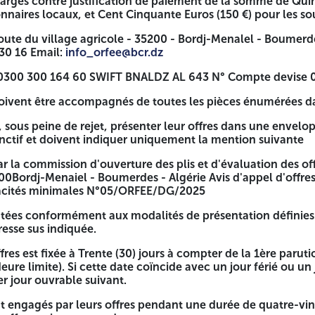
harges contre justification de paiement de la somme de Quin
naires locaux, et Cent Cinquante Euros (150 €) pour les so
ute du village agricole - 35200 - Bordj-Menalel - Boumerdes
 30 16 Email:
info_orfee@bcr.dz
0300 300 164 60 SWIFT BNALDZ AL 643 N° Compte devise 0
doivent être accompagnés de toutes les pièces énumérées da
, sous peine de rejet, présenter leur offres dans une enve
nctif et doivent indiquer uniquement la mention suivante
r la commission d'ouverture des plis et d'évaluation des o
00Bordj-Menaiel - Boumerdes - Algérie Avis d'appel d'offres
pacités minimales N°05/ORFEE/DG/2025
ntées conformément aux modalités de présentation définies 
resse sus indiquée.
fres est fixée à Trente (30) jours à compter de la 1ère parut
eure limite). Si cette date coïncide avec un jour férié ou un 
r jour ouvrable suivant.
t engagés par leurs offres pendant une durée de quatre-vin