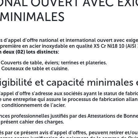
ONAL OUVERT AVEC EX
0 - Bordj-Menalel - Boumerdes - Algérie Tél: 00 213 (0)24 72
 MINIMALES
Z AL 643 N° Compte devise 00 100 643 0310 010 007 19
outes les pièces énumérées dans le cahier des charges.
er leur offres dans une enveloppe fermée et anonyme, ne co
s d'appel d'offre national et international ouvert avec exi
première en acier inoxydable en qualité X5 Cr Ni18 10 (AISI 
n deux (02) lots distincts
:
des plis et d'évaluation des offres» Société ORFEE Spa Rou
uvert avec exigence de capacités minimales N°05/ORFEE/DG/2
Couverts de table, éviers; terrines et plateries.
 Couteaux de table et cuisine.
és de présentation définies dans le cahier des charges Le d
igibilité et capacité minimales 
urs à compter de la 1ère parution du présent avis dans la pres
élares progé jusqu'au premier jour ouvrable suivant.
'appel d'offre s'adresse aux sociétés ayant le statut de fab
dant une durée de quatre-vingt-dix (90) jours à compter de 
 une entreprise qui assure le processus de fabrication allan
 conditionnement de l'acier.
ences professionnelles justifiés par des Attestations de Bon
 présent cahier des charges.
s par ce présent avis d'appel d'offres, peuvent retirer et/o