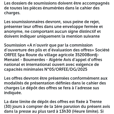
Les dossiers de soumissions doivent être accompagnés
d'offres, peuvent retirer et/ou demander l'envoi par voie
de toutes les pièces énumérées dans le cahier des
électronique, le cahier des charges contre justification de
charges.
paiement de la somme de Quinze Mille Dinars (15
000,00DA) pour les soumissionnaires locaux, et Cent
Les soumissionnaires devront, sous peine de rejet,
Cinquante Euros (150 €) pour les soumissionnaires
présenter leur offres dans une enveloppe fermée et
étrangers.
anonyme, ne comportant aucun signe distinctif et
doivent indiquer uniquement la mention suivante
ORFEE, Direction Générale, Route du village agricole -
35200 - Bordj-Menalel - Boumerdes - Algérie Tél: 00 213
Soumission «A n'ouvrir que par la commission
(0)24 72 30 12 Fax: 00 213 (0) 24 72 30 16 Email:
d'ouverture des plis et d'évaluation des offres» Société
info_orfee@bcr.dz
ORFEE Spa Route du village agricole 35200Bordj-
Menaiel - Boumerdes - Algérie Avis d'appel d'offres
N° Compte local 00 100 643 0300 300 164 60 SWIFT
national et international ouvert avec exigence de
BNALDZ AL 643 N° Compte devise 00 100 643 0310 010
capacités minimales N°05/ORFEE/DG/2025
007 19
Les offres devront être présentées conformément aux
Les dossiers de soumissions doivent être accompagnés de
modalités de présentation définies dans le cahier des
toutes les pièces énumérées dans le cahier des charges.
charges Le dépôt des offres se fera à l'adresse sus
indiquée.
Les soumissionnaires devront, sous peine de rejet,
présenter leur offres dans une enveloppe fermée et
La date limite de dépôt des offres est fixée à Trente
anonyme, ne comportant aucun signe distinctif et doivent
(30) jours à compter de la 1ère parution du présent avis
indiquer uniquement la mention suivante
dans la presse au plus tard à 13h30 (Heure limite). Si