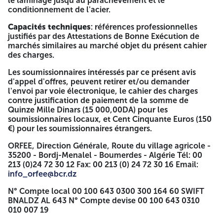
le laminage jusqu'au parachèvement et le
international ouvert avec exigences de capacités
conditionnement de l'acier.
minimales pour la fourniture de matière première en acier
inoxydable en qualité X5 Cr Ni18 10 (AISI 304), v X46
Capacités techniques
: références professionnelles
Cr13(AISi 420) et X6 CR17(AISI 430),
répartie en deux (02)
justifiés par des Attestations de Bonne Exécution de
lots distincts
:
marchés similaires au marché objet du présent cahier
des charges.
Lot N° 1 Acier inoxydable Couverts de table, éviers;
terrines et plateries.
Les soumissionnaires intéressés par ce présent avis
Lot N° 2 Acier Inoxydable Couteaux de table et cuisine.
d'appel d'offres, peuvent retirer et/ou demander
l'envoi par voie électronique, le cahier des charges
Conditions d'éligibilité et capacité
contre justification de paiement de la somme de
Quinze Mille Dinars (15 000,00DA) pour les
minimales exigées:
soumissionnaires locaux, et Cent Cinquante Euros (150
€) pour les soumissionnaires étrangers.
Capacités professionnelles
L'appel d'offre s'adresse aux
sociétés ayant le statut de fabricant On entend par
ORFEE, Direction Générale, Route du village agricole -
producteur d'acier inoxydable une entreprise qui assure le
35200 - Bordj-Menalel - Boumerdes - Algérie Tél: 00
processus de fabrication allant de la fonderie. le laminage
213 (0)24 72 30 12 Fax: 00 213 (0) 24 72 30 16 Email:
jusqu'au parachèvement et le conditionnement de l'acier.
info_orfee@bcr.dz
Capacités techniques
: références professionnelles justifiés
N° Compte local 00 100 643 0300 300 164 60 SWIFT
par des Attestations de Bonne Exécution de marchés
BNALDZ AL 643 N° Compte devise 00 100 643 0310
similaires au marché objet du présent cahier des charges.
010 007 19
Les soumissionnaires intéressés par ce présent avis d'appel