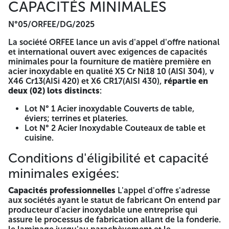
CAPACITÉS MINIMALES
N°05/ORFEE/DG/2025 Les offres devront être présentées
conformément aux modalités de présentation définies
N°05/ORFEE/DG/2025
dans le cahier des charges Le dépôt des offres se fera à
l'adresse sus indiquée. La date limite de dépôt des offres
La société ORFEE lance un avis d'appel d'offre national
est fixée à Trente (30) jours à compter de la 1ère parution
et international ouvert avec exigences de capacités
du présent avis dans la presse au plus tard à 13h30 (Heure
minimales pour la fourniture de matière première en
limite). Si cette date coïncide avec un jour férié ou un jour
acier inoxydable en qualité X5 Cr Ni18 10 (AISI 304), v
de repos légal, ce délares progé jusqu'au premier jour
X46 Cr13(AISi 420) et X6 CR17(AISI 430),
répartie en
ouvrable suivant. Les soumissionnaires resteront engagés
deux (02) lots distincts
:
par leurs offres pendant une durée de quatre-vingt-dix (90)
jours à compter de la date limite de dépôt des offres qui
Lot N° 1 Acier inoxydable Couverts de table,
correspond A -=-=-=-
éviers; terrines et plateries.
Lot N° 2 Acier Inoxydable Couteaux de table et
AVIS D'APPEL D'OFFRES
cuisine.
NATIONAL ET INTERNATIONAL
Conditions d'éligibilité et capacité
OUVERT AVEC EXIGENCES DE
minimales exigées:
CAPACITÉS MINIMALES
Capacités professionnelles
L'appel d'offre s'adresse
aux sociétés ayant le statut de fabricant On entend par
N°05/ORFEE/DG/2025
producteur d'acier inoxydable une entreprise qui
assure le processus de fabrication allant de la fonderie.
La société ORFEE lance un avis d'appel d'offre national et