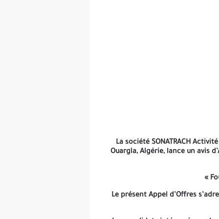
La société SONATRACH Activité Exploration - Production, 
Le prése
Les candidats intéressés par le présent Avis d’Appel d’Of
La société SONATRACH Activité 
Ouargla, Algérie, lance un avis d
« Fo
Le présent Appel d’Offres s’adr