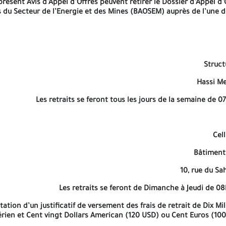
présent Avis d’Appel d’Offres peuvent retirer le Dossier d’Appel d’
s du Secteur de l’Energie et des Mines (BAOSEM) auprès de l’une d
Les retraits se feront
Struct
Hassi Me
Les retraits se feront tous les jours de la semaine de 
Les retraits s
 de retrait de Dix Mille
Dinars (10 000,00 DA) pour les Soumission
o
Cel
Le pa
Bâtiment 
10, rue du Sa
Les retraits se feront de Dimanche à Jeudi de 0
Banque Extérieure d’Al
ation d’un justificatif de versement des frais de retrait de Dix Mi
rien et Cent vingt Dollars American (120 USD) ou Cent Euros (100