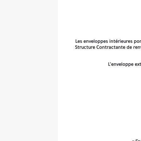
Les enveloppes intérieures port
Structure Contractante de renvo
L’enveloppe ext
Délai de retrait du Dossier d’Appel d’Offres : est fixé à
Quar
Délai de préparation et de dépôt des
Offres Techniques
: e