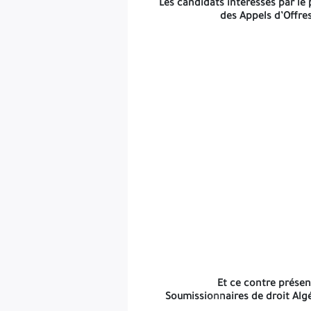
Les candidats intéressés par le 
des Appels d’Offre
Et ce contre présentation d’un justificatif de versement des frais
Et ce contre présent
Soumissionnaires de droit Algé
4514
4514