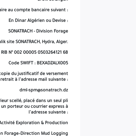
droit étranger.
Code SWIFT : BEXADZALX005
ire au compte bancaire suivant :
ficatif de versement des frais de retrait à l’adresse mail suivante :
En Dinar Algérien ou Devise :
dml-spm@sonatrach.dz
SONATRACH - Division Forage
i anonyme scellé et portant les indications prévues dans le Dossier
lik site SONATRACH, Hydra, Alger.
s, et remis par un porteur ou courrier express à l’adresse suivante :
RIB N° 002 00005 0503264121 68
SONATRACH –Activité Exploration & Production
Code SWIFT : BEXADZALX005
Division Forage–Direction Mud Logging
copie du justificatif de versement
Structure Passation des Marchés (SPM)
 retrait à l’adresse mail suivante :
Hassi Messaoud (30500), Ouargla, Algérie
dml-spm@sonatrach.dz
(En face de la Grande Poste de Hassi Messaoud)
eur scellé, placé dans un seul pli
a Structure Contractante de renvoyer l’offre cachetée non ouverte,
 un porteur ou courrier express à
elle a été déclarée « hors délais » ou en cas d’une seule offre reçue.
l’adresse suivante :
 doit comporter que l’adresse et la mention indiquées ci-dessous :
tivité Exploration & Production
SONATRACH - Activité Exploration & Production
on Forage–Direction Mud Logging