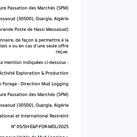
Division Forage - Direction Mud Logging
ure Passation des Marchés (SPM)
Structure Passation des Marchés (SPM)
ssaoud (30500), Ouargla, Algérie
Hassi Messaoud (30500), Ouargla, Algérie
 Grande Poste de Hassi Messaoud)
Appel d’Offres National et International Restreint
onnaire, de façon à permettre à la
lais » ou en cas d’une seule offre
N° 05/SH-E&P-FOR-MDL/2025
reçue.
« Fourniture d’équipements, Logiciels d’exploitation et Systèmes de Gaz pour Unités de Mud Logging »
la mention indiquées ci-dessous :
(Processus en Deux (02) étapes)
ctivité Exploration & Production
« Offre Technique - Ne pas ouvrir »
n Forage - Direction Mud Logging
on de l’Avis d’Appel d’Offres au BAOSEM, (jour de parution inclus).
ure Passation des Marchés (SPM)
publication de l’Avis d’Appel d’Offres au BAOSEM, (jour de parution
ssaoud (30500), Ouargla, Algérie
ure Passation des Marchés de la Structure Contractante faisant foi.
ational et International Restreint
hnique ne sera acceptée après la date limite de remise des offres.
N° 05/SH-E&P-FOR-MDL/2025
mission réceptionnée après ce délai sera considérée « hors délai ».