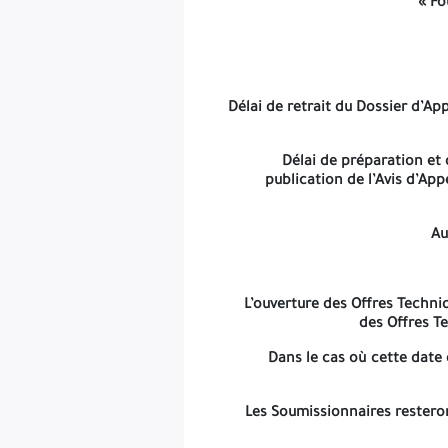
« Fo
L’ouverture des Offres Techniques se tiendra en 
Dans le ca
Les Soumissionnaires resteront eng
Délai de retrait du Dossier d’App
Délai de préparation et
publication de l’Avis d’Ap
Au
Cette garant
La durée de validité d
L’ouverture des Offres Techni
des Offres T
Dans le cas où cette date 
Les Soumissionnaires restero