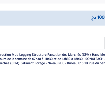
 Systèmes de Gaz pour Unités de Mud Logging » (Processus en Deux 
calendaires à compter de la date de publication de l’Avis d’Appel 
) jours calendaires à compter de la date de publication de l’Avis 
ontractante faisant foi. Aucune modification de l’Offre Technique
 délai ». L’ouverture des Offres Techniques se tiendra en séance 
oumissionnaires ou leurs représentants dûment mandatés. Dans le 
uivant. Les Soumissionnaires resteront engagés par leurs offres pe
iques sont assorties d’une Garantie de soumission de : -Douze Mil
uros (83 000.00 €), ou Quatre-vingt-quatorze Mille Cinq Cents Dol
offre technique ou le jour d’ouverture des plis contenant les offr
soumission est de Cent Quatre-Vingt (180) jours cale
irection Mud Logging Structure Passation des Marchés (SPM) Hassi Mes
s jours de la semaine de 07h30 à 11h30 et de 13h30 à 18h30. -SONATRACH –
rchés (CPM) Bâtiment Forage - Niveau RDC - Bureau 015 10, rue du Saha