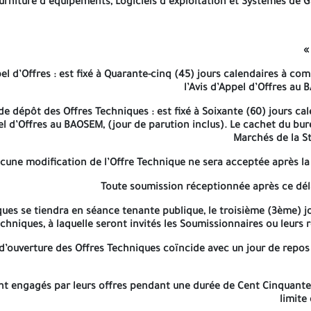
urniture d’équipements, Logiciels d’exploitation et Systèmes de 
séance tenante publique, le troisième (3ème) jour après la date li
s où cette date d’ouverture des Offres Techniques coïncide avec un 
«
agés par leurs offres pendant une durée de
Cent Cinquante (150)
el d’Offres : est fixé à
Quarante-cinq (45) jours calendaires
à comp
l’Avis d’Appel d’Offres au 
Les 
 de dépôt des
Offres Techniques
: est fixé à Soixante (60) jours c
pel d’Offres au BAOSEM, (jour de parution inclus). Le cachet du bu
Marchés de la St
cune modification de l’Offre Technique ne sera acceptée après la 
ie de soumission doit être fournie avec l’offre technique ou le jo
Toute soumission réceptionnée après ce déla
e cette garantie de soumission est de
Cent Quatre-Vingt (180) jou
ques se tiendra en séance tenante publique, le troisième (3ème) jo
echniques, à laquelle seront invités les Soumissionnaires ou leu
d’ouverture des Offres Techniques coïncide avec un jour de repos lé
nt engagés par leurs offres pendant une durée de
Cent Cinquante
limite