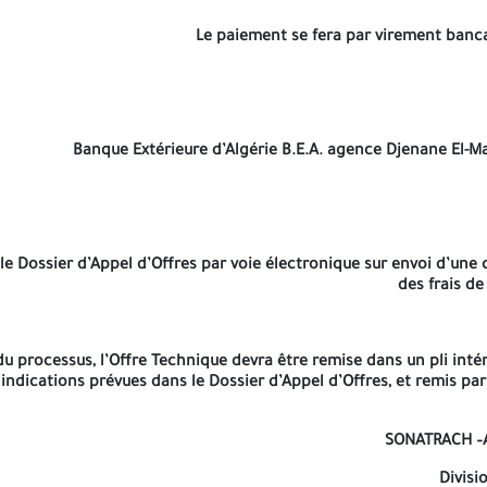
Le paiement se fera par virement banca
’Appel d’Offres par voie électronique sur envoi d’une copie du justi
vra être remise dans un pli intérieur scellé, placé dans un seul pl
Banque Extérieure d’Algérie B.E.A. agence Djenane El-Ma
d’Appel d’Offre
le Dossier d’Appel d’Offres par voie électronique sur envoi d’une 
des frais de
du processus, l’Offre Technique devra être remise dans un pli intéri
 sociale et l’adresse du soumissionnaire, de façon à permettre à l
indications prévues dans le Dossier d’Appel d’Offres, et remis par
si 
L’enveloppe extérieure doit être anonyme et ne
SONATRACH –Ac
Divisi