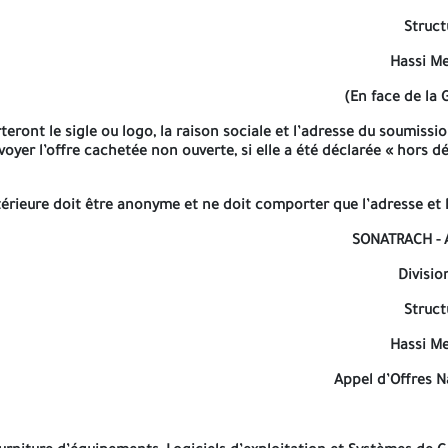
Struct
Hassi Me
(En face de la
eront le sigle ou logo, la raison sociale et l’adresse du soumissi
yer l’offre cachetée non ouverte, si elle a été déclarée « hors dé
érieure doit être anonyme et ne doit comporter que l’adresse et 
SONATRACH - A
Divisio
ante-cinq (45) jours calendaires
à compter de la date de publicati
Struct
st fixé à Soixante (60) jours calendaires à compter de la date de 
Hassi Me
inclus). Le cachet du bureau de la Struct
Appel d’Offres N
Aucune modification de l’Offre Tec
Toute sou