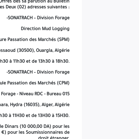
Offres dès sa parution au Bulletin
es Deux (02) adresses suivantes :
 tous les jours de la semaine de 07h30 à 11h30 et de 13h30 à 18h30.
-SONATRACH – Division Forage
-SONATRACH – Division Forage
Direction Mud Logging
Cellule Passation des Marchés (CPM)
ure Passation des Marchés (SPM)
Bâtiment Forage - Niveau RDC - Bureau 015
ssaoud (30500), Ouargla, Algérie
10, rue du Sahara, Hydra (16035), Alger, Algérie
07h30 à 11h30 et de 13h30 à 18h30.
e feront de Dimanche à Jeudi de 08h30 à 11H30 et de 13H30 à 15H30.
-SONATRACH – Division Forage
naires de droit Algérien et Cent vingt Dollars American (120 USD)
u Cent Euros (100 €) pour les Soumissionnaires de droit étranger.
lule Passation des Marchés (CPM)
iement se fera par virement bancaire au compte bancaire suivant :
Forage - Niveau RDC - Bureau 015
En Dinar Algérien ou Devise :
hara, Hydra (16035), Alger, Algérie
SONATRACH - Division Forage
8h30 à 11H30 et de 13H30 à 15H30.
gérie B.E.A. agence Djenane El-Malik site SONATRACH, Hydra, Alger.
lle
Dinars (10 000,00 DA) pour les
 €) pour les Soumissionnaires de
RIB N° 002 00005 0503264121 68