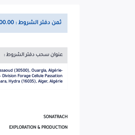
(02) étapes) « Offre Technique - Ne pas ouvrir » Délai de retrait
d’Offres au BAOSEM, (jour de parution inclus). Délai de préparation
d’Appel d’Offres au BAOSEM, (jour de parution inclus). Le cachet du
 ne sera acceptée après la date limite de remise des offres. Toute
ثمن دفتر الشروط : 10000.00 دج
tenante publique, le troisième (3ème) jour après la date limite de
cas où cette date d’ouverture des Offres Techniques coïncide avec
ndant une durée de Cent Cinquante (150) jours à compter de la date
lions Huit Cent Mille Dinars Algériens (12 800 000.00 DA) pour les
lars Américains (94 500.00 USD) pour les Soumissionnaires de droit
عنوان سحب دفتر الشروط :
es techniques (COP-TECH). La durée de validité de cette garantie de
ndaires, à compter de la date limite de réception des offres. A -=-=-=-
saoud (30500), Ouargla, Algérie
 Division Forage Cellule Passation
SONATRACH
ra, Hydra (16035), Alger, Algérie
EXPLORATION & PRODUCTION
DIVISION FORAGE
DIRECTION MUD LOGGING
SONATRACH
HASSI MESSAOUD, ALGERIE
EXPLORATION & PRODUCTION
Tel/Fax N° +213 29 79 85 63