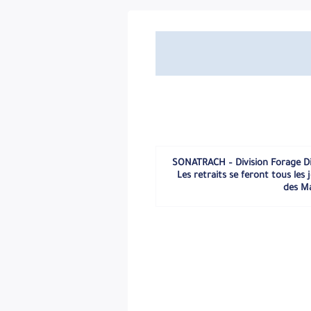
MDL/2025 « Fourniture d’équipements, Logiciels d’exploitation et
du Dossier d’Appel d’Offres : est fixé à Quarante-cinq (45) jours 
et de dépôt des Offres Techniques : est fixé à Soixante (60
bureau de la Structure Passation des Marchés de la Structure C
soumission réceptionnée après ce délai sera considérée « hors
remise des Offres Techniques, à laquelle seront invités les S
un jour de repos légal, l’ouverture aura lieu le jour ouvrable s
limite de remise des Offres Techniques. Les Offres Techn
Soumissionnaires de droit Algérien. -Quatre-vingt-trois Mille E
étranger. Cette garantie de soumission doit être fournie avec l’
-SONATRACH – Division Forage D
Les retraits se feront tous le
des Ma