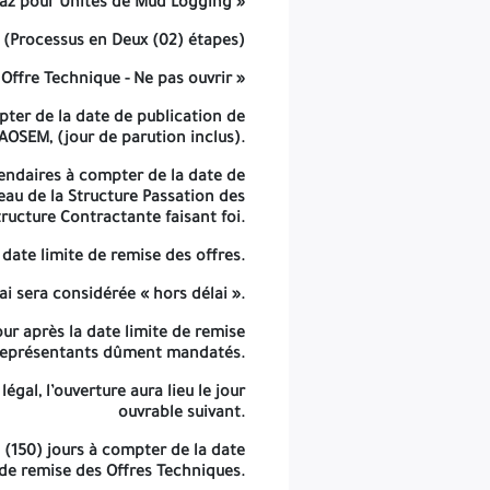
Gaz pour Unités de Mud Logging »
mite de remise des Offres Techniques, à laquelle seront invités les
Soumissionnaires ou leurs représentants dûment mandatés.
(Processus en Deux (02) étapes)
jour de repos légal, l’ouverture aura lieu le jour ouvrable suivant.
 Offre Technique - Ne pas ouvrir »
 jours
à compter de la date limite de remise des Offres Techniques.
ter de la date de publication de
BAOSEM, (jour de parution inclus).
Offres Techniques sont assorties d’une Garantie de soumission de :
alendaires à compter de la date de
-Douze Millions Huit Cent Mille Dinars Algériens (12 800 000.00 DA) pour les Soumissionnaires de droit Algérien.
reau de la Structure Passation des
ructure Contractante faisant foi.
-Quatre-vingt-trois Mille Euros (83 000.00 €), ou Quatre-vingt-quatorze Mille Cinq Cents Dollars Américains (94 500.00 USD) pour les Soumissionnaires de droit étranger.
date limite de remise des offres.
ur d’ouverture des plis contenant les offres techniques (COP-TECH).
i sera considérée « hors délai ».
rs
calendaires, à compter de la date limite de réception des offres.
ur après la date limite de remise
rs représentants dûment mandatés.
gal, l’ouverture aura lieu le jour
ouvrable suivant.
 (150) jours
à compter de la date
 de remise des Offres Techniques.