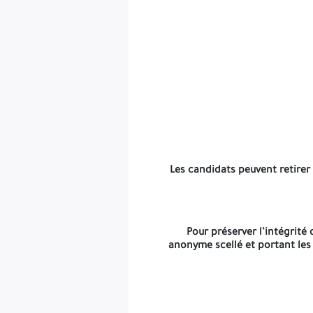
Les candidats peuvent retirer le Dossier d
Pour préserver l’intégrité du processus, l’Offre Technique de
Les candidats peuvent retirer 
Pour préserver l’intégrité 
Les enveloppes intérieures porteront le sigle ou logo, la raison
anonyme scellé et portant les 