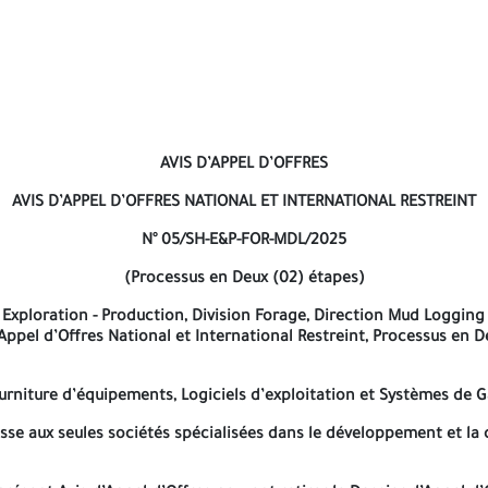
AVIS D’APPEL D’OFFRES
AVIS D’APPEL D’OFFRES NATIONAL ET INTERNATIONAL RESTREINT
N° 05/SH-E&P-FOR-MDL/2025
(Processus en Deux (02) étapes)
AVIS D’APPEL D’OFFRES
Division Forage, Direction Mud Logging sise à Hassi Messaoud, Wila
Intern
AVIS D’APPEL D’OFFRES NATIONAL ET INTERNATIONAL RESTREINT
N° 05/SH-E&P-FOR-MDL/2025
nt Appel d’Offres s’adresse aux seules sociétés spécialisées dan
(Processus en Deux (02) étapes)
fres peuvent retirer le Dossier d’Appel d’Offres dès sa parution a
Exploration - Production, Division Forage, Direction Mud Logging
’Appel d’Offres National et International Restreint, Processus en 
urniture d’équipements, Logiciels d’exploitation et Systèmes de 
esse aux seules sociétés spécialisées dans le développement et l