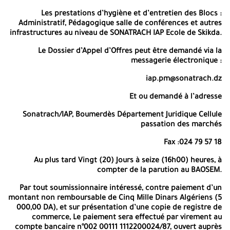
au présent Appel d’Offres. Au titre du présent appel d’offres, les
Les prestations d’hygiène et d’entretien des Blocs :
offres techniques, sans aucune indication de prix et les offres
Administratif, Pédagogique salle de conférences et autres
financières doivent être remises simultanément dans deux plis
infrastructures au niveau de SONATRACH IAP Ecole de Skikda
.
séparés contenus dans un même pli, à l’adresse :
Sonatrach/IAP/Ecole de Skikda Les Platanes – Filfila 21042 Skikda
Le Dossier d’Appel d’Offres peut être demandé via la
Bureau de Juriste Au plus tard Trente (30) jours à seize heures
messagerie électronique :
(16h00) à compter de la parution au BAOSEM, Les offres
techniques sont assorties d’une garantie de soumission de
iap.pm@sonatrach.dz
Quatre Cent Mille de Dinars Algériens (400 000,00 DA) dont la
durée de validité est 150 jours calendaires assortie d’un délai
Et ou demandé à l’adresse
supplémentaire de 30 jours calendaires à compter de la date
Sonatrach/IAP, Boumerdès Département Juridique Cellule
fixée pour le dépôt des offres. Si le dernier jour, de la date limite
passation des marchés
de remise des offres, coïncide avec un jour férié ou un jour de
repos légal, la date sera reportée au jour ouvrable suivant. Les
Fax :024 79 57 18
Soumissionnaires dont les offres techniques auront été
déclarées conformes, seront invités à l’ouverture des offres
Au plus tard Vingt (20) Jours à seize (16h00) heures,
à
financières. Les plis contenant les offres techniques seront
compter de la parution au BAOSEM.
ouverts en présence du ou des représentant(s) des
Soumissionnaires qui le souhaitent, à la séance d’ouverture qui
Par tout soumissionnaire intéressé, contre paiement d’un
aura lieu à l’adresse Sonatrach/IAP/Ecole de Skikda Les Platanes –
montant non remboursable de
Cinq Mille Dinars Algériens (5
Filfila 21042 Skikda. La garantie de soumission peut être remise,
000,00 DA),
et sur présentation d’une copie de registre de
par les soumissionnaires intéressés, le jour de l’ouverture des plis
commerce, Le paiement sera effectué par virement au
des offres techniques. Les plis contenant des offres financières
compte bancaire
n°002 00111 1112200024/87,
ouvert auprès