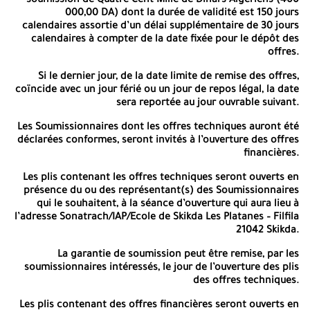
soumission de
Quatre Cent Mille de Dinars Algériens (400
montant non remboursable de
Cinq Mille Dinars Algériens (5
000,00 DA)
dont la durée de validité est 150 jours
000,00 DA),
et sur présentation d’une copie de registre de
calendaires assortie d’un délai supplémentaire de 30 jours
commerce, Le paiement sera effectué par virement au compte
calendaires à compter de la date fixée pour le dépôt des
bancaire
n°002 00111 1112200024/87,
ouvert auprès de la
Banque
offres.
Extérieure d’Algérie (BEA) agence de Boumerdès;
Si le dernier jour, de la date limite de remise des offres,
Les justificatifs de versements relatifs au retrait du DAO doivent
coïncide avec un jour férié ou un jour de repos légal, la date
obligatoirement être établis au nom du Soumissionnaire.
sera reportée au jour ouvrable suivant.
Critères de qualification des soumissionnaires
Les Soumissionnaires dont les offres techniques auront été
déclarées conformes, seront invités à l’ouverture des offres
Disposant d’un registre de commerce électronique
financières.
portant code(s) d’activité(s) correspondant à l’objet
de l’appel d’offres et constituant leur activité
Les plis contenant les offres techniques seront ouverts en
principale ou secondaire ;
présence du ou des représentant(s) des Soumissionnaires
Disposant d’une situation financière saine et
qui le souhaitent, à la séance d’ouverture qui aura lieu à
équilibrée.
l’adresse Sonatrach/IAP/Ecole de Skikda Les Platanes – Filfila
La disposition de matériels et équipements essentiels
21042 Skikda.
(en propriété, en crédit-bail, en location, etc.) à
l’exécution du Contrat ;
La garantie de soumission peut être remise, par les
Les qualifications voulues du personnel aux postes clés
soumissionnaires intéressés, le jour de l’ouverture des plis
suivants :
des offres techniques.
Responsable superviseur
Les plis contenant des offres financières seront ouverts en
Ayant l’expérience Trois (03) ans et plus pour les