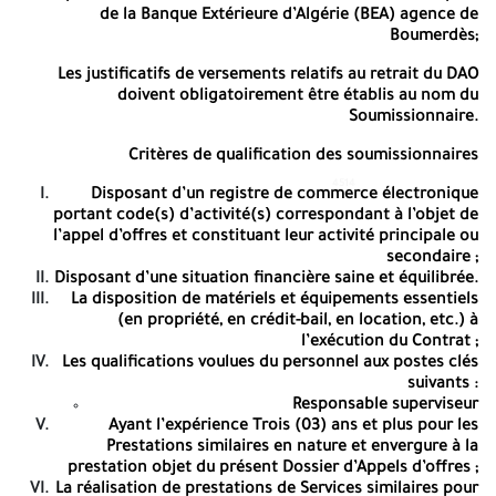
seront ouverts en présence du ou des représentants des
de la
Banque Extérieure d’Algérie (BEA) agence de
Soumissionnaires qui le souhaitent à la séance d’ouverture des
Boumerdès;
offres financières de la commission d’ouverture des plis « COP »
qui aura lieu à l’adresse Sonatrach/IAP/Ecole de Skikda Les
Les justificatifs de versements relatifs au retrait du DAO
Platanes – Filfila 21042 Skikda. Les Soumissionnaires resteront
doivent obligatoirement être établis au nom du
engagés par leur offre pour une durée de Cent Cinquante (150)
Soumissionnaire.
jours calendaires de la date fixée pour le dépôt des offres. A -=-=-
=-
Critères de qualification des soumissionnaires
4514
4514
Disposant d’un registre de commerce électronique
SONATRACH/DCP-RHU/IAP
portant code(s) d’activité(s) correspondant à l’objet de
Ecole de Skikda
l’appel d’offres et constituant leur activité principale ou
secondaire ;
Avenue du 1er Novembre Boumerdès, 35000
Disposant d’une situation financière saine et équilibrée.
La disposition de matériels et équipements essentiels
Fax : 024 79 57 18
(en propriété, en crédit-bail, en location, etc.) à
l’exécution du Contrat ;
Email :
iap.pm@sonatrach.dz
Les qualifications voulues du personnel aux postes clés
suivants :
Appel d’Offres National Ouvert N°07/SH/DCP-
Responsable superviseur
RHU/IAP/SKD/2026
Ayant l’expérience Trois (03) ans et plus pour les
Prestations similaires en nature et envergure à la
Société Nationale pour la Recherche, la Production, la
prestation objet du présent Dossier d’Appels d’offres ;
Transformation, le Transport, et la Commercialisation des
La réalisation de prestations de Services similaires pour
Hydrocarbures, SONATRACH- Direction Institut Algérien du