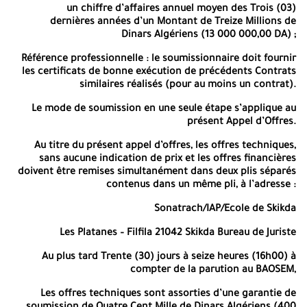
un chiffre d’affaires annuel moyen des Trois (03)
Pétrole, lance un avis d’Appel d’Offres National Ouvert pour :
dernières années d’un Montant de
Treize Millions de
SONATRACH/IAP Ecole de Skikda lance un avis d’Appel d’Offres
Dinars Algériens (13 000 000,00 DA) ;
portant sur :
Référence professionnelle : le soumissionnaire doit fournir
Les prestations d’hygiène et d’entretien des Blocs :
les certificats de bonne exécution de précédents Contrats
Administratif, Pédagogique salle de conférences et autres
similaires réalisés (pour au moins un contrat).
.
infrastructures au niveau de SONATRACH IAP Ecole de Skikda
Le mode de soumission en une seule étape s’applique au
Le Dossier d’Appel d’Offres peut être demandé via la messagerie
présent Appel d’Offres.
électronique :
Au titre du présent appel d’offres, les offres techniques,
iap.pm@sonatrach.dz
sans aucune indication de prix et les offres financières
doivent être remises simultanément dans deux plis séparés
Et ou demandé à l’adresse
contenus dans un même pli, à l’adresse :
Sonatrach/IAP, Boumerdès Département Juridique Cellule
Sonatrach/IAP/Ecole de Skikda
passation des marchés
Les Platanes – Filfila 21042 Skikda Bureau de Juriste
Fax :024 79 57 18
Au plus tard Trente (30) jours à seize heures (16h00) à
Au plus tard Vingt (20) Jours à seize (16h00) heures,
à compter
compter de la parution au BAOSEM,
de la parution au BAOSEM.
Les offres techniques sont assorties d’une garantie de
Par tout soumissionnaire intéressé, contre paiement d’un