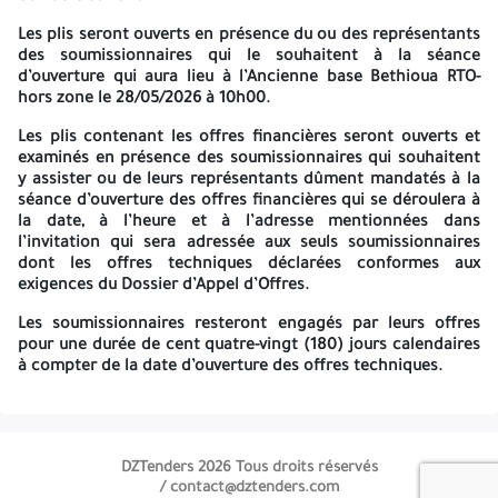
SOCIETE NATIONALE SONATRACH SPA
Les plis seront ouverts en présence du ou des représentants
Activité TRANSPORT PAR CanalisationS
des soumissionnaires qui le souhaitent à la séance
d’ouverture qui aura lieu à l’Ancienne base Bethioua RTO-
Division Exploitation
hors zone le
28/05/2026 à 10h00
.
REGION TRANSPORT OUEST
Les plis contenant les offres financières seront ouverts et
examinés en présence des soumissionnaires qui souhaitent
BUREAU D’ORDRE GENERAL
y assister ou de leurs représentants dûment mandatés à la
ANCIENNE BASE- BETHIOUA-WILAYA D’ORAN
séance d’ouverture des offres financières qui se déroulera à
4514
4514
la date, à l’heure et à l’adresse mentionnées dans
ALGERIE
l’invitation qui sera adressée aux seuls soumissionnaires
dont les offres techniques déclarées conformes aux
Au plus tard le
24/05/2026 à 15h30
exigences du Dossier d’Appel d’Offres.
Les offres techniques sont assorties d’une garantie de
Les soumissionnaires resteront engagés par leurs offres
soumission d’un montant
Quatre Cent Mille Dinars Algériens
pour une durée de
cent quatre-vingt (180) jours calendaires
(400 000,00 DZD)
émise par une banque agréée par la banqu
à compter de la date d’ouverture des offres techniques.
d’Algérie dont la durée de validité est égale à la durée de validité
des offres, soit
cent quatre-vingt (180) jours
, assortie d’un délai
supplémentaire de
trente (30) jours calendaires
à compter de l
date de l’ouverture de l’offre technique.
DZTenders 2026 Tous droits réservés
La possibilité de remise de la garantie de soumission par le
contact@dztenders.com /