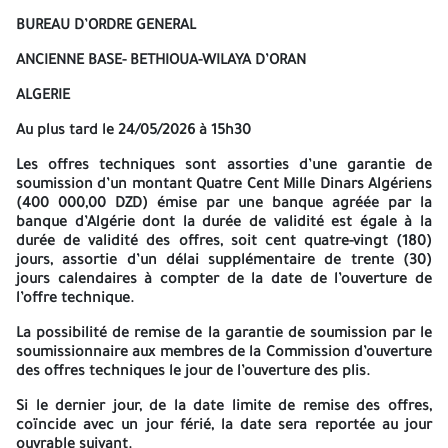
Email de TRC :
Retraits-DAO-TRC@sonatrach.dz
BUREAU D’ORDRE GENERAL
Et au plus tard le
22/04/2026
à 15h30
par tout candidat intéressé
ANCIENNE BASE- BETHIOUA-WILAYA D’ORAN
sur présentation d’une copie de l’extrait du registre de
commerce électronique dans le domaine objet du présent DAO,
ALGERIE
et un justificatif de paiement non remboursable d’un montant de
Dix Mille Dinars Algériens (10 000 ,00 DZD), au nom de la société
Au plus tard le
24/05/2026 à 15h30
par virement au compte bancaire SONATRACH Compte N°002 000
81 08 122 000 80/14 auprès de la Banque Extérieure d’Algérie
Les offres techniques sont assorties d’une garantie de
(BEA) Agence El Djamel 81 Oran.
soumission d’un montant
Quatre Cent Mille Dinars Algériens
(400 000,00 DZD)
émise par une banque agréée par la
Les justificatifs de versement relatifs au retrait du DAO (avis
banque d’Algérie dont la durée de validité est égale à la
bancaire/bordereau de versement espèces) doivent
durée de validité des offres, soit
cent quatre-vingt (180)
obligatoirement être établis au nom du soumissionnaire et
jours
, assortie d’un délai supplémentaire de
trente (30)
portant les références du DAO.
jours calendaires
à compter de la date de l’ouverture de
l’offre technique.
Le mode de soumission en une étape s’applique au présent Appel
d’Offres.
La possibilité de remise de la garantie de soumission par le
soumissionnaire aux membres de la Commission d’ouverture
Au titre du présent appel d’offres, les offres techniques, sans
des offres techniques le jour de l’ouverture des plis.
aucune indication de prix et les offres financières doivent être
remises simultanément dans deux plis séparés contenus dans un
Si le dernier jour, de la date limite de remise des offres,
même pli, à l’adresse suivante :
coïncide avec un jour férié, la date sera reportée au jour
ouvrable suivant.