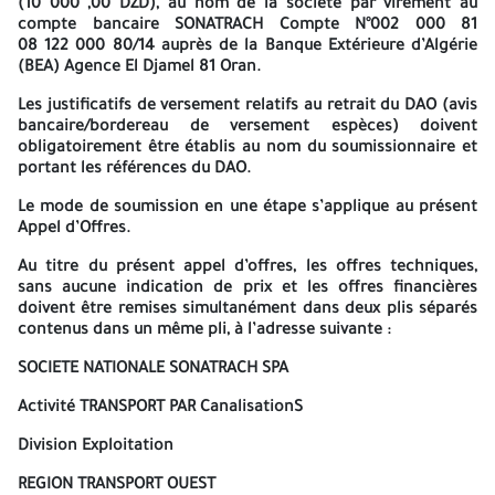
adresses ci-dessous :
(10 000 ,00 DZD), au nom de la société par virement au
compte bancaire SONATRACH Compte N°002 000 81
Région Transport Ouest - BP N°05 Bethioua/BP N°43 Arzew
08 122 000 80/14 auprès de la Banque Extérieure d’Algérie
(BEA) Agence El Djamel 81 Oran.
Département Passation des Contrats sis au Siège RTO
Les justificatifs de versement relatifs au retrait du DAO (avis
en face Hai Essalem zone industrielle Arzew – W. d'Oran – Algérie,
bancaire/bordereau de versement espèces) doivent
obligatoirement être établis au nom du soumissionnaire et
Bureau de retrait des cahiers des charges -Béthioua
portant les références du DAO.
Ou
Le mode de soumission en une étape s’applique au présent
Appel d’Offres.
Sonatrach/Activité Transport Par Canalisations
Au titre du présent appel d’offres, les offres techniques,
Division Exploitation/Direction Juridique
sans aucune indication de prix et les offres financières
doivent être remises simultanément dans deux plis séparés
Département Passation des Contrats
contenus dans un même pli, à l’adresse suivante :
Bureau de retrait des cahiers des charges
SOCIETE NATIONALE SONATRACH SPA
Sidi Arcine – Baraki- Alger
Activité TRANSPORT PAR CanalisationS
Ou remis par voie électronique :
Division Exploitation
SPM_RTO@sonatrach.dz
REGION TRANSPORT OUEST