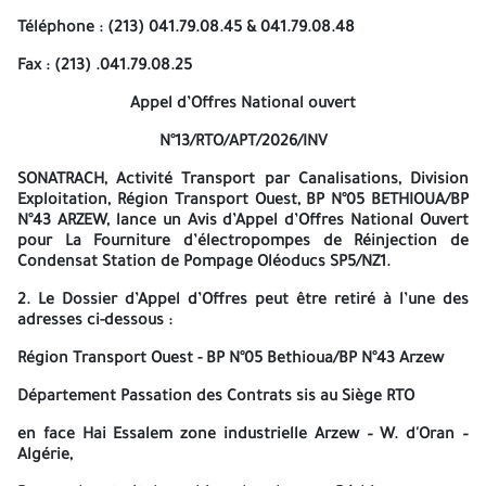
(400 000,00 DZD) émise par une banque agréée par la banque
Téléphone : (213) 041.79.08.45 & 041.79.08.48
d’Algérie dont la durée de validité est égale à la durée de validité
des offres, soit cent quatre-vingt (180) jours, assortie d’un délai
Fax : (213) .041.79.08.25
supplémentaire de trente (30) jours calendaires à compter de la
date de l’ouverture de l’offre technique. La possibilité de remise
Appel d’Offres National ouvert
de la garantie de soumission par le soumissionnaire aux
membres de la Commission d’ouverture des offres techniques le
N°13/RTO/APT/2026/INV
jour de l’ouverture des plis. Si le dernier jour, de la date limite de
SONATRACH, Activité Transport par Canalisations, Division
remise des offres, coïncide avec un jour férié, la date sera
Exploitation, Région Transport Ouest, BP N°05 BETHIOUA/BP
reportée au jour ouvrable suivant. Les plis seront ouverts en
N°43 ARZEW, lance un Avis d’Appel d’Offres National Ouvert
présence du ou des représentants des soumissionnaires qui le
pour
La Fourniture d’électropompes de Réinjection de
souhaitent à la séance d’ouverture qui aura lieu à l’Ancienne base
Condensat Station de Pompage Oléoducs SP5/NZ1
.
Bethioua RTO-hors zone le 28/05/2026 à 10h00. Les plis
contenant les offres financières seront ouverts et examinés en
2.
Le Dossier d’Appel d’Offres peut être retiré à l’une des
présence des soumissionnaires qui souhaitent y assister ou de
adresses ci-dessous :
leurs représentants dûment mandatés à la séance d’ouverture
des offres financières qui se déroulera à la date, à l’heure et à
Région Transport Ouest - BP N°05 Bethioua/BP N°43 Arzew
l’adresse mentionnées dans l’invitation qui sera adressée aux
seuls soumissionnaires dont les offres techniques déclarées
Département Passation des Contrats sis au Siège RTO
conformes aux exigences du Dossier d’Appel d’Offres. Les
soumissionnaires resteront engagés par leurs offres pour une
en face Hai Essalem zone industrielle Arzew – W. d'Oran –
durée de cent quatre-vingt (180) jours calendaires à compter de
Algérie,
la date d’ouverture des offres techniques. A -=-=-=-