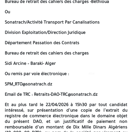
Bureau de retrait des cahiers des charges -Béthioua
SONATRACH
Ou
ACTIVITE TRANSPORT PAR CANALISATIONS
Sonatrach/Activité Transport Par Canalisations
REGION TRANSPORT OUEST
Division Exploitation/Direction Juridique
BP N°05 BETHIOUA/BP N°43 ARZEW (WILAYA D’ORAN) ALGERIE
Département Passation des Contrats
Téléphone : (213) 041.79.08.45 & 041.79.08.48
Bureau de retrait des cahiers des charges
Fax : (213) .041.79.08.25
Sidi Arcine – Baraki- Alger
Appel d’Offres National ouvert
Ou remis par voie électronique :
4514
4514
N°13/RTO/APT/2026/INV
SPM_RTO@sonatrach.dz
SONATRACH, Activité Transport par Canalisations, Division
Email de TRC :
Retraits-DAO-TRC@sonatrach.dz
Exploitation, Région Transport Ouest, BP N°05 BETHIOUA/BP N°43
Et au plus tard le
22/04/2026
à 15h30
par tout candidat
ARZEW, lance un Avis d’Appel d’Offres National Ouvert pour
La
intéressé, sur présentation d’une copie de l’extrait du
Fourniture d’électropompes de Réinjection de Condensat Station
registre de commerce électronique dans le domaine objet
.
de Pompage Oléoducs SP5/NZ1
du présent DAO, et un justificatif de paiement non
Le Dossier d’Appel d’Offres peut être retiré à l’une des
2
remboursable d’un montant de
Dix Mille Dinars Algériens