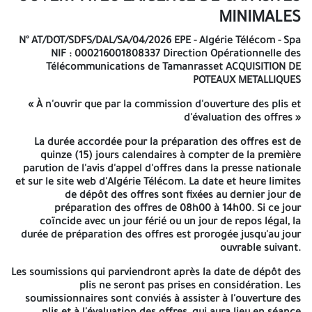
enveloppe, la dénomination de l'opérateur économique, la
référence et l'objet de l'appel d'offres ainsi que, sur chaque pli
MINIMALES
correspondant, la mention « dossier administratif », « offre
technique », « offre financière ».
N° AT/DOT/SDFS/DAL/SA/04/2026
EPE - Algérie Télécom - Spa
NIF : 000216001808337
Direction Opérationnelle des
Les trois (03) enveloppes susmentionnées sont insérées dans
Télécommunications de Tamanrasset
ACQUISITION DE
une seule enveloppe externe fermée et anonyme, sans aucun
POTEAUX METALLIQUES
signe d'identification du soumissionnaire et comportant
uniquement les mentions suivantes :
« À n'ouvrir que par la commission d'ouverture des plis et
d'évaluation des offres »
AVIS D'APPEL D'OFFRES NATIONAL
La durée accordée pour la préparation des offres est de
OUVERT AVEC EXIGENCE DE CAPACITÉS
quinze (15) jours calendaires à compter de la première
parution de l'avis d'appel d'offres dans la presse nationale
MINIMALES
et sur le site web d'Algérie Télécom. La date et heure limites
de dépôt des offres sont fixées au dernier jour de
N° AT/DOT/SDFS/DAL/SA/04/2026
EPE - Algérie Télécom - Spa
NIF :
préparation des offres de 08h00 à 14h00. Si ce jour
000216001808337
Direction Opérationnelle des
coïncide avec un jour férié ou un jour de repos légal, la
Télécommunications de Tamanrasset
ACQUISITION DE POTEAUX
durée de préparation des offres est prorogée jusqu'au jour
METALLIQUES
ouvrable suivant.
« À n'ouvrir que par la commission d'ouverture des plis et
Les soumissions qui parviendront après la date de dépôt des
d'évaluation des offres »
plis ne seront pas prises en considération. Les
soumissionnaires sont conviés à assister à l'ouverture des
La durée accordée pour la préparation des offres est de quinze