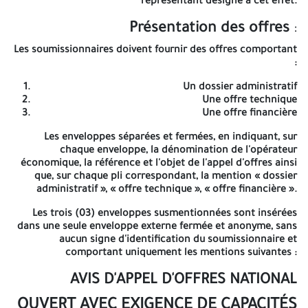
représentant désigné à cet effet.
ALGÉRIE TELECOM
Présentation des offres
:
Direction Opérationnelle des Télécommunications de
Les soumissionnaires doivent fournir des offres comportant
Tamanrasset
Département Achats et logistique
Service des
:
Achats
Adresse
: Cité Administratif - Tamanrasset
Un dossier administratif
Contre le versement auprès de la banque BNA, d'un montant de
Une offre technique
cinqmille dinars (5000,00DA), non remboursable, représentant
Une offre financière
les frais de documentation et de reprographie au compte
bancaire :
N°00100473030000016070
Les enveloppes séparées et fermées, en indiquant, sur
chaque enveloppe, la dénomination de l'opérateur
Le cahier des charges doit être retiré par le candidat ou son
économique, la référence et l'objet de l'appel d'offres ainsi
représentant désigné à cet effet.
que, sur chaque pli correspondant, la mention « dossier
administratif », « offre technique », « offre financière ».
:
Présentation des offres
Les trois (03) enveloppes susmentionnées sont insérées
Les soumissionnaires doivent fournir des offres comportant :
dans une seule enveloppe externe fermée et anonyme, sans
aucun signe d'identification du soumissionnaire et
Un dossier administratif
comportant uniquement les mentions suivantes :
Une offre technique
Une offre financière
AVIS D'APPEL D'OFFRES NATIONAL
Les enveloppes séparées et fermées, en indiquant, sur chaque
OUVERT AVEC EXIGENCE DE CAPACITÉS