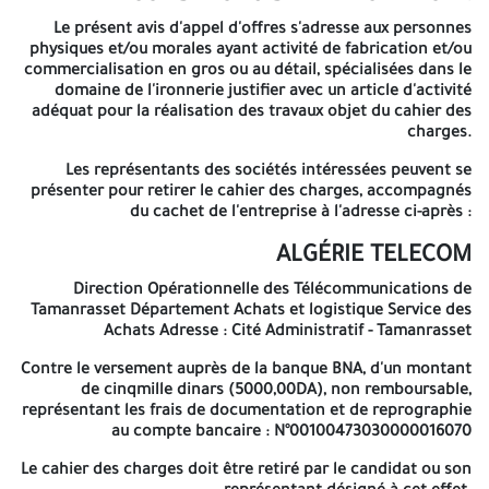
OUVERT AVEC EXIGENCE DE CAPACITÉS
Le présent avis d'appel d'offres s'adresse aux personnes
physiques et/ou morales ayant activité de fabrication et/ou
MINIMALES
commercialisation en gros ou au détail, spécialisées dans le
domaine de l'ironnerie justifier avec un article d'activité
N°AT/DOT/SDFS/DAL/SA/04/2026
adéquat pour la réalisation des travaux objet du cahier des
charges.
La Direction Opérationnelles des Télécommunications de
Tamanrasset lance un avis d'Appel d'offres national ouvert avec
Les représentants des sociétés intéressées peuvent se
exigence de capacités minimales pour : « Contrat à commandes
présenter pour retirer le cahier des charges, accompagnés
» pour :
du cachet de l'entreprise à l'adresse ci-après :
ACQUISITION DE POTEAUX METALLIQUES
ALGÉRIE TELECOM
:
CONDITIONS DE PARTICIPATION
Direction Opérationnelle des Télécommunications de
Tamanrasset
Département Achats et logistique
Service des
Le présent avis d'appel d'offres s'adresse aux personnes
Achats
Adresse
: Cité Administratif - Tamanrasset
physiques et/ou morales ayant activité de fabrication et/ou
commercialisation en gros ou au détail, spécialisées dans le
Contre le versement auprès de la banque BNA, d'un montant
domaine de l'ironnerie justifier avec un article d'activité adéquat
de cinqmille dinars (5000,00DA), non remboursable,
pour la réalisation des travaux objet du cahier des charges.
représentant les frais de documentation et de reprographie
au compte bancaire :
N°00100473030000016070
Les représentants des sociétés intéressées peuvent se présenter
pour retirer le cahier des charges, accompagnés du cachet de
Le cahier des charges doit être retiré par le candidat ou son
l'entreprise à l'adresse ci-après :