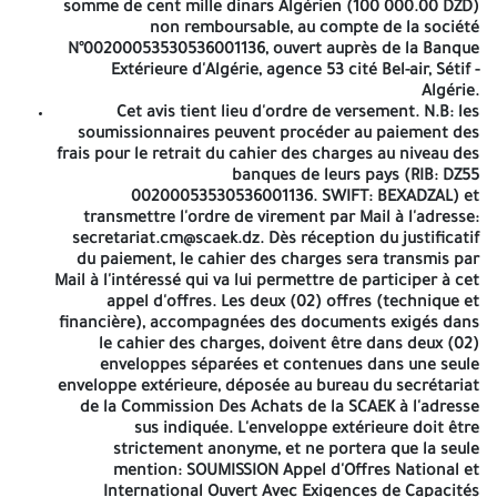
Fourniture des briques réfractaires exercice 2026 ».
somme de cent mille dinars Algérien (100 000.00 DZD)
Conditions de participation:
non remboursable, au compte de la société
✓ Seuls les fabricants ou leurs représentants sont
N°00200053530536001136, ouvert auprès de la Banque
concernés par cet appel d'offres;
Extérieure d'Algérie, agence 53 cité Bel-air, Sétif -
Algérie.
✓ Une caution de soumission de l'ordre de deux
Cet avis tient lieu d'ordre de versement. N.B: les
millions Dinars Algérien (2 000 000.00 DA) ou
soumissionnaires peuvent procéder au paiement des
équivalent en Devise. Les soumissionnaires peuvent
frais pour le retrait du cahier des charges au niveau des
consulter pour lecture seulement le cahier des
banques de leurs pays (RIB: DZ55
charges sur le site
www.scaek.dz
Les soumissionnaires
00200053530536001136. SWIFT: BEXADZAL) et
intéressés par cet appel d'offres ou leurs
transmettre l'ordre de virement par Mail à l'adresse:
représentants dûment mandatés, peuvent retirer le
secretariat.cm@scaek.dz. Dès réception du justificatif
cahier des charges auprès du secrétariat de la
du paiement, le cahier des charges sera transmis par
Commission Des Achats de la Société, à l'adresse:
Mail à l'intéressé qui va lui permettre de participer à cet
SC.AEK - Direction Générale - Cité Bounechada, 02 Rue
appel d'offres. Les deux (02) offres (technique et
Abacha Amar - Sétif (19 000) Algérie, contre versement
financière), accompagnées des documents exigés dans
au préalable, la somme de cent mille dinars Algérien
le cahier des charges, doivent être dans deux (02)
(100 000.00 DZD) non remboursable, au compte de la
enveloppes séparées et contenues dans une seule
société N°00200053530536001136, ouvert auprès de la
enveloppe extérieure, déposée au bureau du secrétariat
Banque Extérieure d'Algérie, agence 53 cité Bel-air,
de la Commission Des Achats de la SCAEK à l'adresse
Sétif - Algérie.
sus indiquée. L'enveloppe extérieure doit être
Cet avis tient lieu d'ordre de versement. N.B: les
strictement anonyme, et ne portera que la seule
soumissionnaires peuvent procéder au paiement des
mention:
SOUMISSION
Appel d'Offres National et
frais pour le retrait du cahier des charges au niveau
International Ouvert Avec Exigences de Capacités
des banques de leurs pays (RIB: DZ55