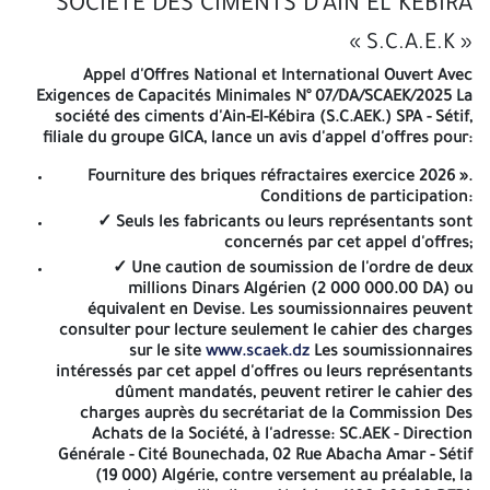
SOCIETE DES CIMENTS D'AIN EL KEBIRA
avec un jour férié ou un jour de repos légal, la date de remise des
offres est prorogée au jour ouvrable suivant Les
« S.C.A.E.K »
soumissionnaires resteront engagés par leurs offres pendant
une durée de 120 jours à compter de la date d'ouverture des plis.
Appel d'Offres National et International Ouvert Avec
La société peut proroger d'un mois supplémentaire du délai de
Exigences de Capacités Minimales
N° 07/DA/SCAEK/2025 La
validité des offres. L'ouverture des plis, aura lieu au niveau de la
société des ciments d'Ain-El-Kébira (S.C.AEK.) SPA - Sétif,
Direction Générale de la SC.AEK, à la date et heure indiquées sur
filiale du groupe GICA, lance un avis d'appel d'offres pour:
le cahier des charges. A -=-=-=-
Fourniture des briques réfractaires exercice 2026 ».
المجمع الصناعي لإسمنت الجزائر
Conditions de participation:
✓ Seuls les fabricants ou leurs représentants sont
GROUPE INDUSTRIEL DES CIMENTS
concernés par cet appel d'offres;
✓ Une caution de soumission de l'ordre de deux
D'ALGERIE
millions Dinars Algérien (2 000 000.00 DA) ou
équivalent en Devise. Les soumissionnaires peuvent
SOCIETE DES CIMENTS D'AIN EL KEBIRA
consulter pour lecture seulement le cahier des charges
sur le site
www.scaek.dz
Les soumissionnaires
« S.C.A.E.K »
intéressés par cet appel d'offres ou leurs représentants
Appel d'Offres National et International Ouvert Avec Exigences
dûment mandatés, peuvent retirer le cahier des
de Capacités Minimales
N° 07/DA/SCAEK/2025 La société des
charges auprès du secrétariat de la Commission Des
ciments d'Ain-El-Kébira (S.C.AEK.) SPA - Sétif, filiale du groupe
Achats de la Société, à l'adresse: SC.AEK - Direction
GICA, lance un avis d'appel d'offres pour:
Générale - Cité Bounechada, 02 Rue Abacha Amar - Sétif
(19 000) Algérie, contre versement au préalable, la