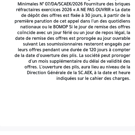
Minimales N° 07/DA/SCAEK/2026 Fourniture des briques
00200053530536001136. SWIFT: BEXADZAL) et
réfractaires exercices 2026 « A NE PAS OUVRIR » La date
transmettre l'ordre de virement par Mail à l'adresse:
de dépôt des offres est fixée à
30 jours
, à partir de la
secretariat.cm@scaek.dz. Dès réception du justificatif
première parution de cet appel dans l'un des quotidiens
du paiement, le cahier des charges sera transmis par
nationaux ou le BOMOP Si le jour de remise des offres
Mail à l'intéressé qui va lui permettre de participer à
coïncide avec un jour férié ou un jour de repos légal, la
cet appel d'offres. Les deux (02) offres (technique et
date de remise des offres est prorogée au jour ouvrable
financière), accompagnées des documents exigés
suivant Les soumissionnaires resteront engagés par
dans le cahier des charges, doivent être dans deux
leurs offres pendant une durée de
120 jours
à compter
(02) enveloppes séparées et contenues dans une seule
de la date d'ouverture des plis. La société peut proroger
enveloppe extérieure, déposée au bureau du
d'un mois supplémentaire du délai de validité des
secrétariat de la Commission Des Achats de la SCAEK à
offres. L'ouverture des plis, aura lieu au niveau de la
l'adresse sus indiquée. L'enveloppe extérieure doit être
Direction Générale de la SC.AEK, à la date et heure
strictement anonyme, et ne portera que la seule
indiquées sur le cahier des charges.
mention:
SOUMISSION
Appel d'Offres National et
International Ouvert Avec Exigences de Capacités
Minimales N° 07/DA/SCAEK/2026 Fourniture des briques
réfractaires exercices 2026 « A NE PAS OUVRIR » La
date de dépôt des offres est fixée à
30 jours
, à partir
de la première parution de cet appel dans l'un des
quotidiens nationaux ou le BOMOP Si le jour de remise
des offres coïncide avec un jour férié ou un jour de
repos légal, la date de remise des offres est prorogée
au jour ouvrable suivant Les soumissionnaires