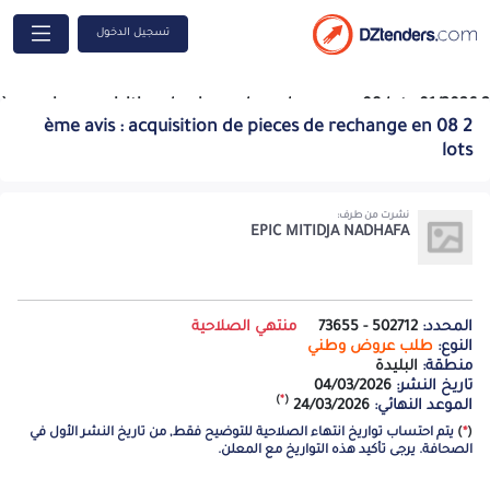
تسجيل الدخول
2 ème avis : acquisition de pieces de rechange en 08 lots 01/2026
2 ème avis : acquisition de pieces de rechange en 08
2616100691 A -=-=-=-
lots
نشرت من طرف:
EPIC MITIDJA NADHAFA
المحدد:
502712 - 73655
منتهي الصلاحية
النوع:
طلب عروض وطني
منطقة:
البليدة
تاريخ النشر:
04/03/2026
)
*
(
الموعد النهائي:
24/03/2026
(
*
)
يتم احتساب تواريخ انتهاء الصلاحية للتوضيح فقط, من تاريخ النشر الأول في
الصحافة. يرجى تأكيد هذه التواريخ مع المعلن.