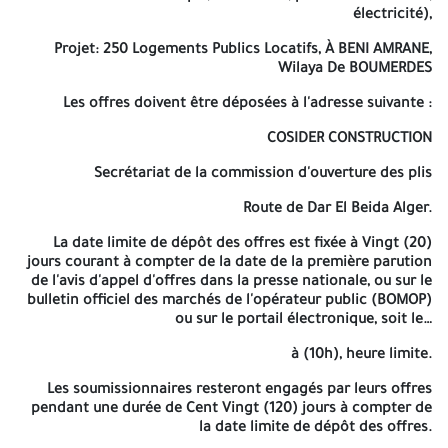
électricité),
Les offres doivent être déposées à l'adresse suivante :
Projet: 250 Logements Publics Locatifs, À BENI AMRANE,
COSIDER CONSTRUCTION
Wilaya De BOUMERDES
Secrétariat de la commission d'ouverture des plis
Les offres doivent être déposées à l'adresse suivante :
Route de Dar El Beida Alger.
COSIDER CONSTRUCTION
La date limite de dépôt des offres est fixée à Vingt (20) jours
Secrétariat de la commission d'ouverture des plis
courant à compter de la date de la première parution de l'avis
d'appel d'offres dans la presse nationale, ou sur le bulletin
Route de Dar El Beida Alger.
officiel des marchés de l'opérateur public (BOMOP) ou sur le
portail électronique, soit le…
La date limite de dépôt des offres est fixée à Vingt (20)
jours courant à compter de la date de la première parution
à (10h), heure limite.
de l'avis d'appel d'offres dans la presse nationale, ou sur le
bulletin officiel des marchés de l'opérateur public (BOMOP)
Les soumissionnaires resteront engagés par leurs offres pendant
ou sur le portail électronique, soit le…
une durée de Cent Vingt (120) jours à compter de la date limite
de dépôt des offres.
à (10h), heure limite.
■Hortzone: 23-02-2026 - Anep 2616006107
Les soumissionnaires resteront engagés par leurs offres
pendant une durée de Cent Vingt (120) jours à compter de
la date limite de dépôt des offres.