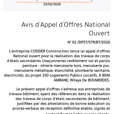
leurs offres pendant une durée de Cent Vingt (120) jours à
23/02/2026
compter de la date limite de dépôt des offres. ■Hortzone: 23-02-
2026 - Anep 2616006107 A -=-=-=-
Avis d'Appel d'Offres National Ouvert
Avis d'Appel d'Offres National
N° 02 /DPST/STR/BT/2026
Ouvert
L'entreprise
COSIDER
Construction lance un appel d'offres
N° 02 /DPST/STR/BT/2026
National ouvert pour la réalisation des travaux de corps d'états
secondaires (maçonneries revêtement sol et parois peinture -
L'entreprise
COSIDER
Construction lance un appel d'offres
vitrerie menuiserie bois, menuiserie pvc, menuiserie métallique,
National ouvert pour la réalisation des travaux de corps
étanchéité, plomberie sanitaire, électricité), du projet 250
d'états secondaires (maçonneries revêtement sol et parois
Logements Publics Locatifs, À BENI AMRANE, Wilaya De
peinture - vitrerie menuiserie bois, menuiserie pvc,
BOUMERDES.
menuiserie métallique, étanchéité, plomberie sanitaire,
électricité), du projet 250 Logements Publics Locatifs, À BENI
Le présent appel d'offres s'adresse aux entreprises de travaux
AMRANE, Wilaya De BOUMERDES.
bâtiment, ayant des références dans la réalisation des travaux de
corps d'états secondaires de bâtiment, justifiées par des
Le présent appel d'offres s'adresse aux entreprises de
attestations de bonne exécution ou procès-verbaux de réception
travaux bâtiment, ayant des références dans la réalisation
définitive établis, signés et portant ĉachet lisible par les clients.
des travaux de corps d'états secondaires de bâtiment,
justifiées par des attestations de bonne exécution ou
Les entreprises intéressées sont invitées à retirer le cahier des
procès-verbaux de réception définitive établis, signés et
charges auprès de la direction générale de COSIDER