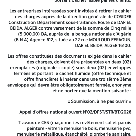
portant ĉachet lisible par les clients.
Construction Département sous-traitance, Route de DAR EL
BEIDA, ALGER contre versement de la somme de Cinq mille (5
Les entreprises intéressées sont invitées à retirer le cahier
000,00) DA, auprès de la banque nationale d'Algérie (B.N.A)
des charges auprès de la direction générale de COSIDER
Agence 612, située au 22 rue MOULOUD FERAOUN, DAR EL BEIDA,
Construction Département sous-traitance, Route de DAR EL
ALGER 16100.
BEIDA, ALGER contre versement de la somme de Cinq mille
(5 000,00) DA, auprès de la banque nationale d'Algérie
Les offres constituées des documents exigés dans le cahier des
(B.N.A) Agence 612, située au 22 rue MOULOUD FERAOUN,
charges, doivent être présentées en deux (02) exemplaires
DAR EL BEIDA, ALGER 16100.
(originale + copie) sous deux (02) enveloppes fermées et portant
le cachet humide (offre technique et offre financière) à insérer
Les offres constituées des documents exigés dans le cahier
dans une troisième 3ème enveloppe qui devra être
des charges, doivent être présentées en deux (02)
obligatoirement fermée, anonyme et ne porter que la mention
exemplaires (originale + copie) sous deux (02) enveloppes
suivante :
fermées et portant le cachet humide (offre technique et
offre financière) à insérer dans une troisième 3ème
« Soumission, à ne pas ouvrir »
enveloppe qui devra être obligatoirement fermée, anonyme
et ne porter que la mention suivante :
Appel d'offres national ouvert N°02/DPST/STR/BT/2026
« Soumission, à ne pas ouvrir »
Travaux de CES (maçonneries revêtement sol et parois peinture -
vitrerie menuiserie bois, menuiserie pvc, menuiserie métallique,
Appel d'offres national ouvert N°02/DPST/STR/BT/2026
étanchéité, plomberie sanitaire, électricité),
Travaux de CES (maçonneries revêtement sol et parois
Projet: 250 Logements Publics Locatifs, À BENI AMRANE, Wilaya
peinture - vitrerie menuiserie bois, menuiserie pvc,
De BOUMERDES
menuiserie métallique, étanchéité, plomberie sanitaire,