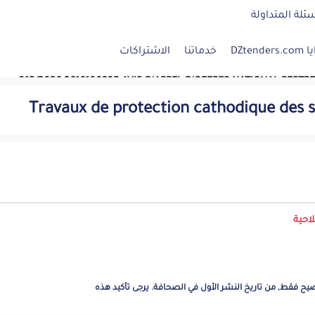
الأسئلة المتدا
الاشتراكات
خدماتنا
مزايا DZ
ques 015/2026 2616100335 AVIS D'APPEL D'OFFRES NATIONAL RESTREI
ction cathodique des structures métalliques au niveau du port d'A
Travaux de protection cathodique des s
n (01) projet durant les Dix (10) dernières années dans le domain
erbal de réception définitive délivrée et signée par le client. Le
ingt Cinq Mille Dinars Algériens (25 000,00DA) à l'adresse suiv
onstituées de tous les documents exigés par le présent cahier de
entification du soumissionnaire, ainsi que la mention correspondan
e qui devra être obligatoirement fermée, anonyme et ne porter q
ction cathodique des structures métalliques au niveau du port d'
TURE DES PLIS CITE CLEMENT MOHAMMADIA - ALGER La date limite d
sse ou dans le BOMOP ou dans la presse électronique ou le portail
منته
engagés par leurs offres pendant ce
يتم احتساب تواريخ انتهاء الصلاحية للتوضيح فقط, من تاريخ 