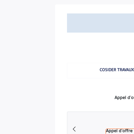
Le présent appel d'offres s'adresse aux entreprises de BTPH et
travaux de protection cathodique et' ou travaux Sous-M
Les soumissionnaires intéressés par le présent appel d'off
Les offres constituées de tous les documents exigés par le pré
COSIDER TRAVAUX
portant identification du soumissionnaire, ainsi que la mention
La date limite de dépôt des offres, est fixée à quinze (15) jou