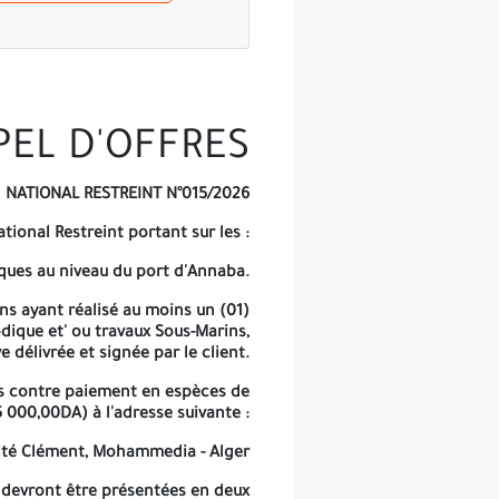
t cent vingt (120) jours après la date limite de dépôt des offres.
PEL D'OFFRES
NATIONAL RESTREINT N°015/2026
tional Restreint portant sur les :
ques au niveau du port d'Annaba.
ns ayant réalisé au moins un (01)
dique et' ou travaux Sous-Marins,
 délivrée et signée par le client.
ges contre paiement en espèces de
5 000,00DA) à l'adresse suivante :
té Clément, Mohammedia - Alger
, devront être présentées en deux