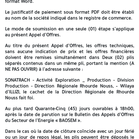
format Word
.
visite sur site (PV signé). Offre technique proprement dite (Plan
d’exécution du contrat). Dossier administratif (IS :7.2.2.2) .
Le justificatif de paiement sous format PDF doit être établi
Déclaration à souscrire Lettre de confidentialité Lettre Règles
au nom de la société indiqué dans le registre de commerce.
d’éthique de Sonatrach approuvée et signée Dossier d’appel
d’offres paraphée avec la mention « Lu et accepté » sur la
Le mode de soumission en
une seule (01) étape
s’applique
dernière page. Le Projet du contrat paraphé Les plis contenant
au présent Appel d’Offres.
les offres financières seront ouverts et examinés en présence
des Soumissionnaires qui souhaitent y assister ou de leurs
Au titre du présent Appel d’Offres, les offres techniques,
représentants dûment désignés lors de la séance d’ouverture et
sans aucune indication de prix et les offres financières
d’examen des offres financières qui se déroulera à la date, a
doivent être remises simultanément dans
Deux (02)
plis
l’heure et à l’adresse mentionnées dans l’invitation qui sera
séparés contenus dans un même pli, portant la mention
(A
adressée aux seuls Soumissionnaires dont les offres techniques
NE PAS OUVRIR)
à l’adresse suivante :
déclarées conformes aux exigences du Dossier d’Appel d’Offres.
SONATRACH - Activité Exploration _ Production - Division
Les Soumissionnaires resteront engagés par leurs offres pour
Production - Direction Régionale Rhourde Nouss
,
– Wilaya
une durée de cent vingt (120) jours calendaires à partir de la
d’ILLIZI,
le cachet de la Direction Régionale de Rhourde
date d’ouverture des plis contenant les offres techniques. A -=-=-
Nouss fait foi.
=-
Au plus tard
Quarante-Cinq (45) jours ouvrables
à
18h00
,
SONATRACH
après la date de parution sur le Bulletin des Appels d’Offres
du Secteur de l’Energie « BAOSEM ».
Activite ExPloration-production
Dans le cas où la date
de clôture coïncide avec un jour férié
Division Production
ou un jour de repos légal, les plis peuvent être déposés le