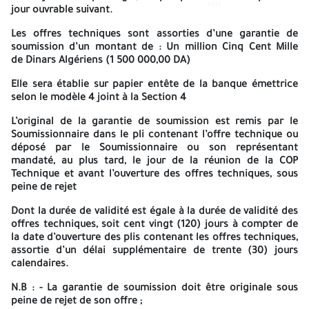
4514
4514
Direction Régionale de Rhourde Nouss
jour ouvrable suivant.
DIRECTION HAMRA
Les offres techniques sont assorties d’une garantie de
soumission d’un montant de :
Un million Cinq Cent Mille
BP 481 Hassi Messaoud – W. ouargla
de Dinars Algériens (1 500 000,00 DA)
TEL : 029.46.50.00/01/02/09/13
Elle sera établie sur papier entête de la banque émettrice
selon le modèle 4 joint à la Section 4
TELECOPIEUR : 029.46.50.12
L’original de la garantie de soumission est remis par le
AVIS D’APPEL D’OFFRES NATIONAL ouvert
Soumissionnaire dans le pli contenant l’offre technique ou
déposé par le Soumissionnaire ou son représentant
N°34
/HA-MN/2025
mandaté, au plus tard, le jour de la réunion de la COP
Technique et avant l’ouverture des offres techniques, sous
La Société National Sonatrach « SpA » Activité Exploration-
peine de rejet
Production - Division Production - Direction Régionale Rhourde
Nouss – Direction Hamra - BP 481 Hassi Messaoud, Wilaya de
Dont la durée de validité est égale à la durée de validité des
Ouargla lance un avis d’Appel d’Offres National ouvert pour :
offres techniques, soit
cent vingt (120) jours
à compter de
la date d’ouverture des plis contenant les offres techniques,
Prestations de maintenance des Installations de froid et
«
assortie d’un délai supplémentaire de
trente (30) jours
»
Climatisation des Infrastructures de la direction Hamra
calendaires.
Le Dossier d’Appel d’Offres peut être retiré à l’adresse suivante :
N.B : - La garantie de soumission doit être originale sous
peine de rejet de son offre ;
Sonatrach