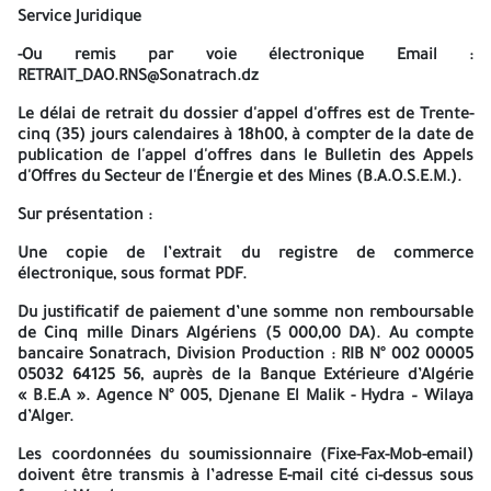
offres. La date et l’heure de la séance de l’ouverture des plis
Service Juridique
seront communiquées aux soumissionnaires ayant retiré le DAO
dans une invitation qui leur sera transmise par e-mail ou fax. Les
-Ou remis par voie électronique Email :
conditions d’éligibilité : L’analyse des offres se fera sur la base
RETRAIT_DAO.RNS@Sonatrach.dz
des dispositions du présent dossier d’Appel d’Offres et
consistera-en : Ayant le code d’activité (du registre de
Le délai de retrait du dossier d'appel d'offres est de Trente-
commerce électronique) correspondant à l’objet du présent
cinq (35) jours calendaires à
18h00
, à compter de la date de
Dossier d’Appel d’Offres ; Ayant une situation financière saine
publication de l'appel d'offres dans le Bulletin des Appels
(extrait de rôle récent et apuré) ou assortie d’un calendrier de
d'Offres du Secteur de l'Énergie et des Mines (B.A.O.S.E.M.).
paiement, et doit comprendre les bilans et comptes des
résultats ainsi que les rapports du Commissaire aux comptes des
Sur présentation :
Trois (03) dernières années ; Ayant une capacité financière lui
Une copie de l’extrait du registre de commerce
permettant d’exécuter le contrat de manière satisfaisante ;
électronique,
sous format PDF.
Historique des litiges passés et en cours des trois (03) dernières
années avec SONATRACH ; Ayant l’expérience de trois (03) années
Du justificatif de paiement d’une somme non remboursable
pour les travaux considérés durant lesquelles ils ont réalisé, sans
de
Cinq mille Dinars Algériens (5 000,00 DA).
Au compte
défaillance, au moins (Au moins Deux (02) Contrats) similaire
bancaire Sonatrach, Division Production :
RIB N° 002 00005
conforme à l’objet du dossier d’appel d’offres justifiée par Deux
05032 64125 56
, auprès de la Banque Extérieure d’Algérie
(02) attestations de bonne fin d’exécution et/ou deux (02)
« B.E.A ».
Agence N° 005
, Djenane El Malik - Hydra – Wilaya
copies de contrats réalisés avec PV de réception définitive
d’Alger.
signé ; Moyens humains et matériels. Disposition de matériels et
équipements essentiels. Copie du reçu du versement des frais de
Les coordonnées du soumissionnaire (Fixe-Fax-Mob-email)
retrait du DAO libellé au nom du Soumissionnaire Fiches
doivent être transmis à l’adresse E-mail cité ci-dessus
sous
techniques avec manuels d’utilisation (pour la fourniture). PV