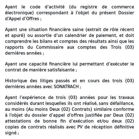
Ayant le code d’activité (du registre de commerce
Les coordonnées du soumissionnaire (Fixe-Fax-Mob-email)
électronique) correspondant à l’objet du présent Dossier
doivent être transmis à l’adresse E-mail cité ci-dessus
sous
d’Appel d’Offres ;
.
format Word
Ayant une situation financière saine (extrait de rôle récent
Le justificatif de paiement sous format PDF doit être établi au
et apuré) ou assortie d’un calendrier de paiement, et doit
nom de la société indiqué dans le registre de commerce.
comprendre les bilans et comptes des résultats ainsi que les
rapports du Commissaire aux comptes des Trois (03)
Le mode de soumission en
une seule (01) étape
s’applique a
dernières années ;
présent Appel d’Offres.
Ayant une capacité financière lui permettant d’exécuter le
Au titre du présent Appel d’Offres, les offres techniques, sans
contrat de manière satisfaisante ;
aucune indication de prix et les offres financières doivent être
remises simultanément dans
Deux (02)
plis séparés contenus
Historique des litiges passés et en cours des trois (03)
dans un même pli, portant la mention
(A NE PAS OUVRIR)
dernières années avec SONATRACH ;
l’adresse suivante :
Ayant l’expérience de trois (03) années pour les travaux
SONATRACH - Activité Exploration _ Production - Division
considérés durant lesquelles ils ont réalisé, sans défaillance,
Production - Direction Régionale Rhourde Nouss
,
– Wilaya d’ILLIZI,
au moins
(Au moins Deux (02) Contrats)
similaire conforme
le cachet de la Direction Régionale de Rhourde Nouss fait foi.
à l’objet du dossier d’appel d’offres justifiée par Deux (02)
attestations de bonne fin d’exécution et/ou deux (02)
Au plus tard
Quarante-Cinq (45) jours ouvrables
à
18h00
, après l
copies de contrats réalisés avec PV de réception définitive
date de parution sur le Bulletin des Appels d’Offres du Secteur de
signé ;
l’Energie « BAOSEM ».