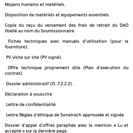
Moyens humains et matériels.
Dans le cas où la date
de clôture coïncide avec un jour férié o
un jour de repos légal, les plis peuvent être déposés le jour
Disposition de matériels et équipements essentiels.
ouvrable suivant.
Copie du reçu du versement des frais de retrait du DAO
Les offres techniques sont assorties d’une garantie de
libellé au nom du Soumissionnaire
soumission d’un montant de :
Un million Cinq Cent Mille
de Dinars Algériens (1 500 000,00 DA)
Fiches techniques avec manuels d’utilisation (pour la
fourniture).
Elle sera établie sur papier entête de la banque émettrice selon
le modèle 4 joint à la Section 4
PV visite sur site (PV signé).
L’original de la garantie de soumission est remis par le
Offre technique proprement dite (Plan d’exécution du
Soumissionnaire dans le pli contenant l’offre technique ou
contrat).
déposé par le Soumissionnaire ou son représentant mandaté, au
plus tard, le jour de la réunion de la COP Technique et avant
Dossier administratif (IS :7.2.2.2) .
l’ouverture des offres techniques, sous peine de rejet
Déclaration à souscrire
Dont la durée de validité est égale à la durée de validité des
offres techniques, soit
cent vingt (120) jours
à compter de l
Lettre de confidentialité
date d’ouverture des plis contenant les offres techniques,
assortie d’un délai supplémentaire de
trente (30) jour
Lettre Règles d’éthique de Sonatrach approuvée et signée
calendaires.
Dossier d’appel d’offres paraphée avec la mention « Lu et
N.B : - La garantie de soumission doit être originale sous peine
accepté » sur la dernière page.