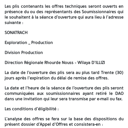
Les plis contenants les offres techniques seront ouverts en
Activité Exploration _ Production – Division Production
présence du ou des représentants des Soumissionnaires qui
Direction Régionale Rhourde Nouss
le souhaitent à la séance d’ouverture qui aura lieu à l’adresse
suivante :
Service Juridique
SONATRACH
-Ou remis par voie électronique Email :
RETRAIT_DAO.RNS@Sonatrach.dz
Exploration _ Production
Le délai de retrait du dossier d'appel d'offres est de Trente-cinq
Division Production
(35) jours calendaires à
18h00
, à compter de la date de
Direction Régionale Rhourde Nouss – Wilaya D’ILLIZI
publication de l'appel d'offres dans le Bulletin des Appels
d'Offres du Secteur de l'Énergie et des Mines (B.A.O.S.E.M.).
La date de l’ouverture des plis sera au plus tard Trente (30)
jours après l’expiration du délai de remise des offres.
Sur présentation :
La date et l’heure de la séance de l’ouverture des plis seront
Une copie de l’extrait du registre de commerce électronique,
communiquées aux soumissionnaires ayant retiré le DAO
sous format PDF.
dans une invitation qui leur sera transmise par e-mail ou fax.
Du justificatif de paiement d’une somme non remboursable de
Les conditions d’éligibilité :
Cinq mille Dinars Algériens (5 000,00 DA).
Au compte bancair
Sonatrach, Division Production :
RIB N° 002 00005 05032 64125
L’analyse des offres se fera sur la base des dispositions du
56
, auprès de la Banque Extérieure d’Algérie « B.E.A ».
Agence N°
présent dossier d’Appel d’Offres et consistera-en :
005
, Djenane El Malik - Hydra – Wilaya d’Alger.