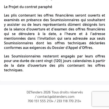
4514
4514
de rejet de son offre ;
Le Projet du contrat paraphé
Les plis contenants les offres techniques seront ouverts en
Les plis contenant les offres financières seront ouverts et
présence du ou des représentants des Soumissionnaires qui le
examinés en présence des Soumissionnaires qui souhaitent
souhaitent à la séance d’ouverture qui aura lieu à l’adresse
y assister ou de leurs représentants dûment désignés lors
suivante :
de la séance d’ouverture et d’examen des offres financières
SONATRACH
qui se déroulera à la date, a l’heure et à l’adresse
mentionnées dans l’invitation qui sera adressée aux seuls
Exploration _ Production
Soumissionnaires dont les offres techniques déclarées
conformes aux exigences du Dossier d’Appel d’Offres.
Division Production
Les Soumissionnaires resteront engagés par leurs offres
Direction Régionale Rhourde Nouss – Wilaya D’ILLIZI
pour une durée de
cent vingt (120) jours
calendaires à partir
de la date d’ouverture des plis contenant les offres
La date de l’ouverture des plis sera au plus tard Trente (30) jours
techniques.
après l’expiration du délai de remise des offres.
La date et l’heure de la séance de l’ouverture des plis seront
communiquées aux soumissionnaires ayant retiré le DAO dans
une invitation qui leur sera transmise par e-mail ou fax.
DZTenders 2026 Tous droits réservés
contact@dztenders.com /
Les conditions d’éligibilité :
+213 555 151 700
+213 770 118 233 /
L’analyse des offres se fera sur la base des dispositions du