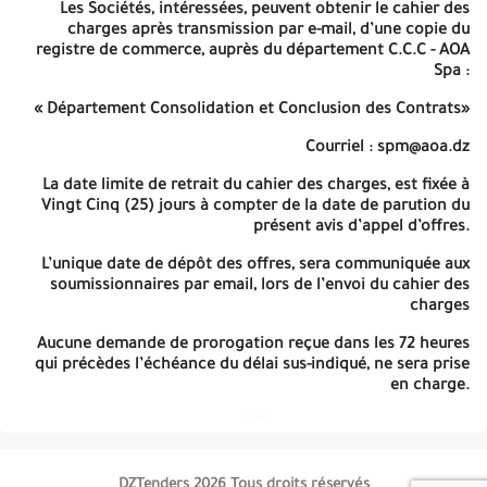
Les Sociétés, intéressées, peuvent obtenir le cahier des charges
Les Sociétés, intéressées, peuvent obtenir le cahier des
après transmission par e-mail, d’une copie du registre de
charges après transmission par e-mail, d’une copie du
registre de commerce, auprès du département C.C.C - AOA
commerce, auprès du département C.C.C - AOA Spa :
Spa :
« Département Consolidation et Conclusion des Contrats»
« Département Consolidation et Conclusion des Contrats»
Courriel : spm@aoa.dz
Courriel : spm@aoa.dz
La date limite de retrait du cahier des charges, est fixée à
Vingt
Cinq (25) jours
La date limite de retrait du cahier des charges, est fixée à
à compter de la date de parution du présent avis
Vingt Cinq (25) jours
à compter de la date de parution du
d’appel d’offres.
présent avis d’appel d’offres.
L’unique date de dépôt des offres, sera communiquée aux
soumissionnaires par email, lors de l’envoi du cahier des charges
L’unique date de dépôt des offres, sera communiquée aux
soumissionnaires par email, lors de l’envoi du cahier des
Aucune demande de prorogation reçue dans les
72 heures
qui
charges
précèdes l’échéance du délai sus-indiqué, ne sera prise en
Aucune demande de prorogation reçue dans les
72 heures
charge.
qui précèdes l’échéance du délai sus-indiqué, ne sera prise
en charge.
4514
4514
DZTenders 2026 Tous droits réservés