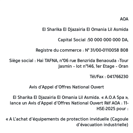
précèdes l’échéance du délai sus-indiqué, ne sera prise en
charge. A -=-=-=-
AOA
AOA
El Sharika El Djazairia El Omania Lil Asmida
El Sharika El Djazairia El Omania Lil Asmida
Capital Social :50 000 000 000 DA,
Capital Social :50 000 000 000 DA,
Registre du commerce : N° 31/00-0110058 B08
Registre du commerce : N° 31/00-0110058 B08
Siège social : Hai TAFNA, n°06 rue Benzrida Benaouda –Tour
Siège social : Hai TAFNA, n°06 rue Benzrida Benaouda –Tour
Jasmin – lot n°146, 1er Etage – Oran
Jasmin – lot n°146, 1er Etage – Oran
Tél/Fax : 041766230
Tél/Fax : 041766230
4514
4514
Avis d’Appel d’Offres National Ouvert
Avis d’Appel d’Offres National Ouvert
El Sharika El Djazairia El Omania Lil Asmida. « A.O.A Spa », lance
El Sharika El Djazairia El Omania Lil Asmida. « A.O.A Spa »,
un Avis d’Appel d’Offres National Ouvert Réf AOA : 11-HSE-2025
lance
un Avis d’Appel d’Offres National Ouvert Réf AOA : 11-
HSE-2025
pour :
pour :
«
A L’achat d’équipements de protection inviduelle (Cagoule
A L’achat d’équipements de protection inviduelle (Cagoule
«
d’évacuation industrielle)
d’évacuation industrielle)