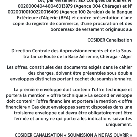
DA) par versement aux comptes bancaires N°
(lettre d'homologation ou attestation de bonne
002000040440046013979 (Agence 004 Chéraga) et N°
exécution).
00200100100220016409 (Agence 100 Zeralda) de la Banque
Extérieure d'Algérie (BEA) et contre présentation d'une
Les sociétés intéressées par le présent avis d'appel d'offres
copie du registre de commerce, d'une procuration et des
peuvent retirer le cahier des charges contre paiement en espèce
bordereaux de versement originaux au:
de la somme de Dix Mille Dinars Algériens (10 000,00 DA) par
versement aux comptes bancaires N° 002000040440046013979
COSIDER Canalisation
(Agence 004 Chéraga) et N° 00200100100220016409 (Agence
100 Zeralda) de la Banque Extérieure d'Algérie (BEA) et contre
Direction Centrale des Approvisionnements et de la Sous-
présentation d'une copie du registre de commerce, d'une
traitance Route de la Base Aérienne, Chéraga - Alger
procuration et des bordereaux de versement originaux au:
Les offres, constituées des documents exigés dans le cahier
COSIDER Canalisation
des charges, doivent être présentées sous double
enveloppes distinctes portant cachet du soumissionnaire.
Direction Centrale des Approvisionnements et de la Sous-
traitance Route de la Base Aérienne, Chéraga - Alger
La première enveloppe doit contenir l'offre technique et
portera la mention « offre technique » La second enveloppe
Les offres, constituées des documents exigés dans le cahier des
doit contenir l'offre financière et portera la mention « offre
charges, doivent être présentées sous double enveloppes
financière » Ces deux enveloppes seront disposées dans une
distinctes portant cachet du soumissionnaire.
troisième enveloppe qui devra être obligatoirement être
fermée et anonyme qui portera les indications suivantes
La première enveloppe doit contenir l'offre technique et portera
uniquement.
la mention « offre technique » La second enveloppe doit
contenir l'offre financière et portera la mention « offre
COSIDER CANALISATION
« SOUMISSION A NE PAS OUVRIR »