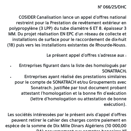
pour une durée de Cent vingt (120) jours à compter de la date
N° 066/25/DHC
limite de dépôt des offres. A -=-=-=-
COSIDER Canalisation lance un appel d'offres national
AVIS D'APPEL D'OFFRES NATIONAL
restreint pour la Prestation de revêtement extérieur en
polypropylène (3 LPP) du tube diamètre 6 ET 8. épaisseur 3
RESTREINT
MM. Du projet réalisation EN EPC d'un réseau de collecte et
installations de surface pour le raccordement de dix-huit
N° 066/25/DHC
(18) puis vers les installations existantes de Rhourde-Nouss.
COSIDER Canalisation lance un appel d'offres national restreint
Le présent appel d'offres s'adresse aux :
pour la Prestation de revêtement extérieur en polypropylène (3
LPP) du tube diamètre 6 ET 8. épaisseur 3 MM. Du projet
Entreprises figurant dans la liste des homologués par
réalisation EN EPC d'un réseau de collecte et installations de
SONATRACH;
surface pour le raccordement de dix-huit (18) puis vers les
Entreprises ayant réalisé des prestations similaires
installations existantes de Rhourde-Nouss.
pour le compte de SONATRACH et/ou Groupements avec
Sonatrach. justifiée par tout document probant
Le présent appel d'offres s'adresse aux :
attestant l'homologation et la bonne fin d'exécution
(lettre d'homologation ou attestation de bonne
Entreprises figurant dans la liste des homologués par
exécution).
SONATRACH;
Entreprises ayant réalisé des prestations similaires
Les sociétés intéressées par le présent avis d'appel d'offres
pour le compte de SONATRACH et/ou Groupements
peuvent retirer le cahier des charges contre paiement en
avec Sonatrach. justifiée par tout document probant
espèce de la somme de Dix Mille Dinars Algériens (10 000,00
attestant l'homologation et la bonne fin d'exécution