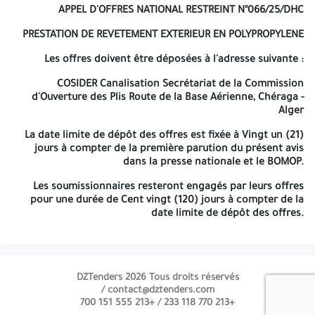
financière » Ces deux enveloppes seront disposées dans une
APPEL D'OFFRES NATIONAL RESTREINT
N°066/25/DHC
troisième enveloppe qui devra être obligatoirement être fermée
et anonyme qui portera les indications suivantes uniquement.
PRESTATION DE REVETEMENT EXTERIEUR EN POLYPROPYLENE
COSIDER CANALISATION
« SOUMISSION A NE PAS OUVRIR »
APPEL
Les offres doivent être déposées à l'adresse suivante :
D'OFFRES NATIONAL RESTREINT
N°066/25/DHC
COSIDER Canalisation
Secrétariat de la Commission
PRESTATION DE REVETEMENT EXTERIEUR EN POLYPROPYLENE
d'Ouverture des Plis Route de la Base Aérienne, Chéraga -
Alger
Les offres doivent être déposées à l'adresse suivante :
La date limite de dépôt des offres est fixée à Vingt un (21)
COSIDER Canalisation
Secrétariat de la Commission d'Ouverture
jours à compter de la première parution du présent avis
des Plis Route de la Base Aérienne, Chéraga - Alger
dans la presse nationale et le BOMOP.
La date limite de dépôt des offres est fixée à Vingt un (21) jours à
Les soumissionnaires resteront engagés par leurs offres
compter de la première parution du présent avis dans la presse
pour une durée de Cent vingt (120) jours à compter de la
nationale et le BOMOP.
date limite de dépôt des offres.
Les soumissionnaires resteront engagés par leurs offres pour
une durée de Cent vingt (120) jours à compter de la date limite
de dépôt des offres.
DZTenders 2026 Tous droits réservés
contact@dztenders.com /
+213 555 151 700
+213 770 118 233 /