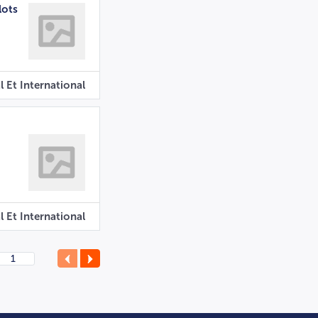
lots
l Et International
l Et International