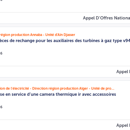
Appel D'Offres Nationa
région production Annaba - Unité d'Ain Djasser
èces de rechange pour les auxiliaires des turbines à gaz type v9
26
Appel 
SONELGAZ - Production de l'électricité - Direction région production Alger - Unité de production Boufarik 2TG
ise en service d’une camera thermique ir avec accessoires
26
Appel 