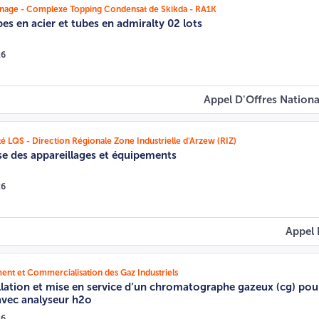
finage - Complexe Topping Condensat de Skikda - RA1K
es en acier et tubes en admiralty 02 lots
26
Appel D'Offres Nationa
 LQS - Direction Régionale Zone Industrielle d'Arzew (RIZ)
se des appareillages et équipements
26
Appel 
t et Commercialisation des Gaz Industriels
allation et mise en service d’un chromatographe gazeux (cg) pou
avec analyseur h2o
26