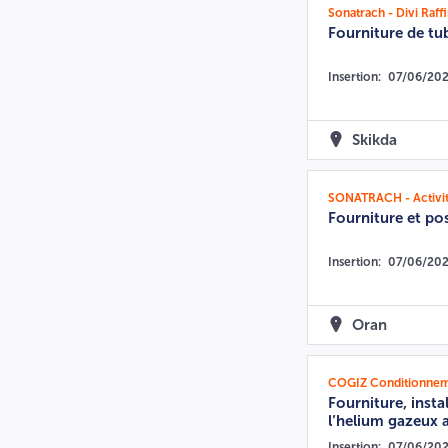
Sonatrach - Divi Raf
Fourniture de tub
Insertion:
07/06/20
Skikda
SONATRACH - Activité
Fourniture et po
Insertion:
07/06/20
Oran
COGIZ Conditionnemen
Fourniture, inst
l’helium gazeux 
Insertion:
07/06/20