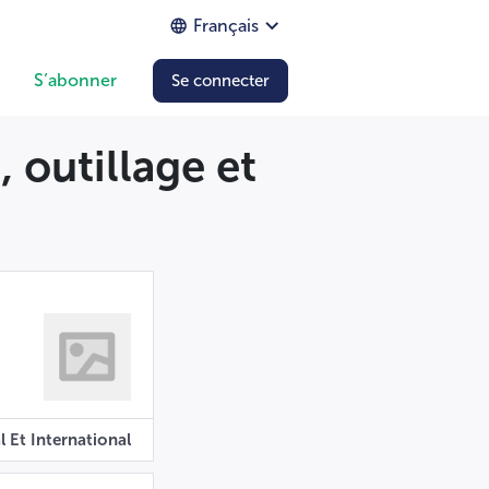
Français
S’abonner
Se connecter
 outillage et
l Et International