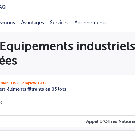
AQ
s-nous
Avantages
Services
Abonnements
 Equipements industriels,
ées
ivision LQS - Complexe GL1Z
ers éléments filtrants en 03 lots
26
Appel D'Offres Nationa