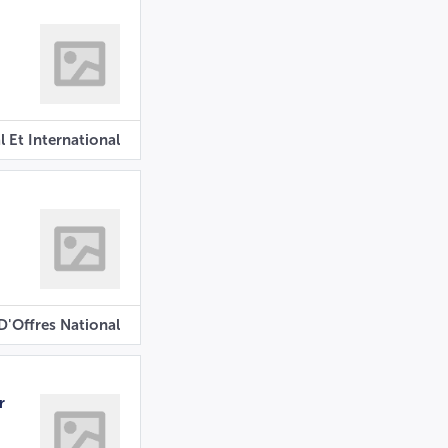
l Et International
D'Offres National
r