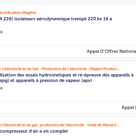
ctrification d'Algérie
14 226) isolateurs aérodynamique trempé 220 kv 16 a
26
Appel D'Offres Nationa
Société Algérienne de L'électricité et du Gaz - Production de L'électricité - Région Production Annaba- Unité Koudiet Eddraouche
lisation des essais hydrostatiques et ré-épreuve des appareils à
apg) et appareils à pression de vapeur (apv)
26
Appel 
Société Algérienne de l'électricité et du gaz- production de l'électricité - Unité de Marsat El Hadjadj
 compresseur d’air a vis complet