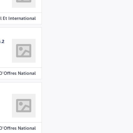
l Et International
4.2
D'Offres National
D'Offres National