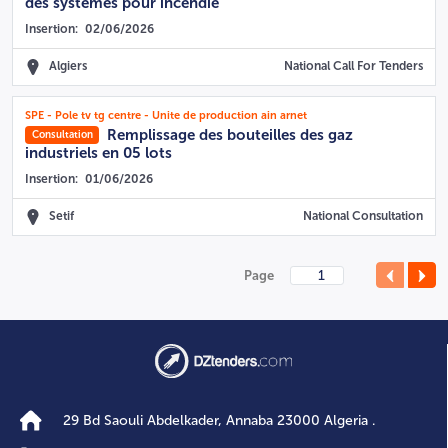
des systèmes pour incendie
Insertion:
02/06/2026
Algiers
National Call For Tenders
SPE - Pole tv tg centre - Unite de production ain arnet
Remplissage des bouteilles des gaz
Consultation
industriels en 05 lots
Insertion:
01/06/2026
Setif
National Consultation
Page
29 Bd Saouli Abdelkader, Annaba 23000 Algeria .