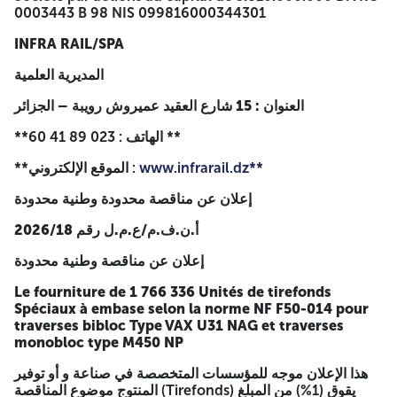
2026/18 أ.ن.ف.م/ع.م.ل رقم
0003443 B 98 NIS 099816000344301
إعلان عن مناقصة وطنية محدودة
INFRA RAIL/SPA
Le fourniture de 1 766 336 Unités de tirefonds Spéciaux à
المديرية العلمية
embase selon la norme NF F50-014 pour traverses bibloc
Type VAX U31 NAG et traverses monobloc type M450 NP
العنوان : 15 شارع العقيد عميروش رويبة – الجزائر
هذا الإعلان موجه للمؤسسات المتخصصة في صناعة و أو توفير
**الهاتف : 023 89 41 60 **
المنتوج موضوع المناقصة (Tirefonds) يقوق (1%) من المبلغ الإجمالي
www.infrarail.dz**
**الموقع الإلكتروني :
للعرض.
إعلان عن مناقصة محدودة وطنية محدودة
الشركات المشاركة عليها تقديم ضمان
caution de soumission
عطاء (soudissement) صاحب دفتر الشروط من أمانة لجـان
2026/18 أ.ن.ف.م/ع.م.ل رقم
الشـركة و الكـائن مقرها في 15 شارع العقيد عميروش رويبة –
الجزائر مقابل مبلغ خمسون ألف (50 000.00) دج يدفع في الحساب
إعلان عن مناقصة وطنية محدودة
البنكي 325 فرع 30 كلـ (BNA) الكائن مقر رقم 632 (La lettre
d’habilitation) تقديم إثبات الأهلية للساحب.
Le fourniture de 1 766 336 Unités de tirefonds
Spéciaux à embase selon la norme NF F50-014 pour
العروض، المقدمة وفق القوانين الموضحة في دفتر الشروط يجب أن
traverses bibloc Type VAX U31 NAG et traverses
ترسل في ثلاثة أظرفة مختومة للعنوان المبين أسفله.
monobloc type M450 NP
الظرف الخارجي يجب أن يكون مبهما ولا يحمل سوى العبارة التالية:
هذا الإعلان موجه للمؤسسات المتخصصة في صناعة و أو توفير
المنتوج موضوع المناقصة (Tirefonds) يقوق (1%) من المبلغ
مؤسسة أينفراراي