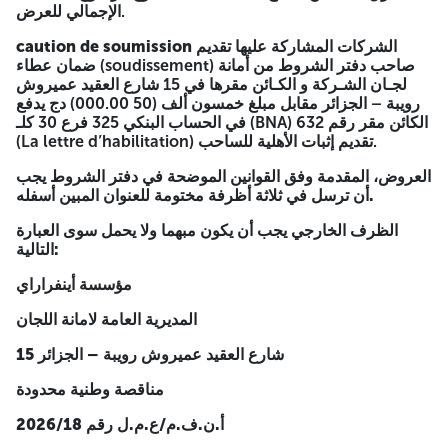
الإجمالي للعرض.
المديرية العامة لامانة اللجان
الشركات المشاركة عليها تقديم
caution de soumission
ضمان عطاء (soudissement) صاحب دفتر الشروط من أمانة
15 شارع العقيد عميروش رويبة – الجزائر
لجـان الشـركة و الكـائن مقرها في 15 شارع العقيد عميروش
مناقصة وطنية محدودة
رويبة – الجزائر مقابل مبلغ خمسون ألف (50 000.00) دج يدفع
في الحساب البنكي 325 فرع 30 كلـ (BNA) الكائن مقر رقم 632
2026/18 أ.ن.ف.م/ع.م.ل رقم
(La lettre d’habilitation) تقديم إثبات الأهلية للساحب.
**
العروض، المقدمة وفق القوانين الموضحة في دفتر الشروط يجب
أن ترسل في ثلاثة أظرفة مختومة للعنوان المبين أسفله.
الظرف الخارجي يجب أن يكون مبهما ولا يحمل سوى العبارة
التالية:
مؤسسة أينفراراي
المديرية العامة لامانة اللجان
15 شارع العقيد عميروش رويبة – الجزائر
مناقصة وطنية محدودة
2026/18 أ.ن.ف.م/ع.م.ل رقم