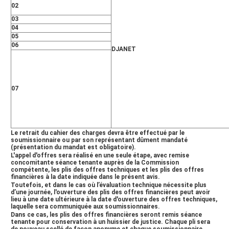
02
de ceux des offres financières qui seront ouverts à l’issue
de l’évaluation des offres techniques.Les documents
03
techniques et administratifs constituant le pli technique et
04
le pli financier, sont listés en détail dans la pièce zéro du
05
cahier des charges.Tout soumissionnaire, intéressé par le
06
DJANET
présent avis, peut retirer le cahier des charges au niveau de
la DD DJANET ; contre présentation d'un avis de
versement de la somme non remboursable de Cinq Mille
Dinars Algériens (5 000,00 DA) au compte N°(RIB)
07
001009450300000711 Clé 37, ouvert auprès de la Banque
Nationale d'Algérie (BNA), agence De DJANETLes plis des
offres techniques et financières doivent être déposés à
l'adresse citée ci-dessous, le 21/04/2026, à 10H00 heure
locale ; où l'ouverture aura lieu le jour même à la même
Le retrait du cahier des charges devra être effectué par le
soumissionnaire ou par son représentant dûment mandaté
adresse.Toute offre reçue après expiration du délai de
(présentation du mandat est obligatoire).
dépôt des offres, fixé par la commission compétente sera
L'appel d'offres sera réalisé en une seule étape, avec remise
écartée.Le soumissionnaire remettra un dossier complet
concomitante séance tenante auprès de la Commission
compétente, les plis des offres techniques et les plis des offres
constitué des documents de l’offre, datés, signés et
financières à la date indiquée dans le présent avis.
paraphés par une personne dûment habilitée.Tout
Toutefois, et dans le cas où l’évaluation technique nécessite plus
soumissionnaire devra présenter avec son offre technique,
d’une journée, l'ouverture des plis des offres financières peut avoir
lieu à une date ultérieure à la date d'ouverture des offres techniques,
une caution de soumission pour chaque lot selon le
laquelle sera communiquée aux soumissionnaires.
modèle en annexe du cahier des charges d’un montant
Dans ce cas, les plis des offres financières seront remis séance
supérieur à un pour cent (01%) du montant de son offre
tenante pour conservation à un huissier de justice. Chaque pli sera