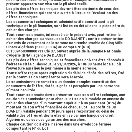
de nouveau scellé de façon anonyme et chaque soumissionnaire
financière de chaque Lot ; au profit de DD DJANET),
présent apposera son visa sur le pli ainsi scellé.
valable pendant 30 jours après l’expiration du délai de
Les plis des offres techniques devront être distincts de ceux des
validité des offres et devra être émise par une banque de
offres financières qui seront ouverts à l’issue de l’évaluation des
droit Algérien ou caisse des garanties des marchés.Chaque
offres techniques.
Les documents techniques et administratifs constituant le pli
caution doit être insérée dans une enveloppe fermée
technique et le pli financier, sont listés en détail dans la pièce zéro du
comportant le N° du Lot.Les soumissionnaires resteront
cahier des charges.
engagés par leurs offres pendant cent quatre-vingt (180)
Tout soumissionnaire, intéressé par le présent avis, peut retirer le
cahier des charges au niveau de la DD DJANET ; contre présentation
jours à compter de la date de l’ouverture des plis.Le
d'un avis de versement de la somme non remboursable de
Cinq Mille
cautionnement sera constitué d’une caution bancaire par
Dinars Algériens (5 000,00 DA)
au compte
N°(RIB)
lot valable trente (30) jours après expiration du délai de
001009450300000711 Clé 37
, ouvert auprès de la Banque Nationale
d'Algérie (BNA), agence De DJANET
validité des offres et devra être émise par une banque de
Les plis des offres techniques et financières doivent être déposés à
droit Algérien ou caisse des garanties des marchés.Les
l'adresse citée ci-dessous, le
21/04/2026, à 10H00 heure locale
; où
soumissionnaires intéressés peuvent obtenir des
l'ouverture aura lieu le jour même à la même adresse.
informations supplémentaires sur le dossier d'appel
Toute offre reçue après expiration du délai de dépôt des offres, fixé
par la commission compétente sera écartée.
d'offres dans les bureaux de la Sonelgaz - Distribution DD
Le soumissionnaire remettra un dossier complet constitué des
DJANET à l’adresse ci - dessous :SONELGAZ-
documents de l’offre, datés, signés et paraphés par une personne
DISTRIBUTION DD DJANETAdresse : Cité IFRI DJANET. A -=-
dûment habilitée.
Tout soumissionnaire devra présenter avec son offre technique, une
=-=-
caution de soumission pour chaque lot selon le modèle en annexe du
cahier des charges d’un montant supérieur à un pour cent (01%) du
montant de son offre financière de chaque Lot ; au profit de DD
Société Algérienne de l’Electricité et du Gaz-Distribution
DJANET), valable pendant 30 jours après l’expiration du délai de
Région de Distribution Ouargla
validité des offres et devra être émise par une banque de droit
Direction de Distribution de Djanet
Algérien ou caisse des garanties des marchés.
Adresse :
Cité IFRI DJANET
Chaque caution doit être insérée dans une enveloppe fermée
Numéro d’identité fiscal : 000609080545593
comportant le N° du Lot.