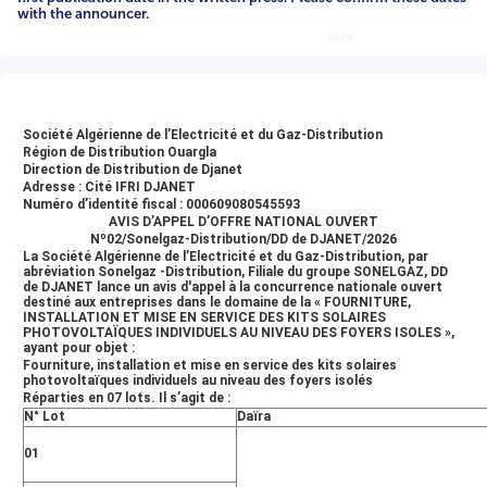
LotDaïraCommuneLocalitéNbre de
with the announcer.
KitsDélai01DJANETBEHTORSET2060DIDER15AOUIR0602T
4514
4514
ABDATHADJIRINE1503TASSET 01306004TASSET
02306005DJANETTADANET 01406006TADANET
02476007ESSANDILEN1560AMAISS04ADJROU04PUIT
TAFFASSASET02PUIT ADJROU01PUIT TIN AMIENAS
PUIT01PUIT ARIKINE02PUIT ESSATTI02PUIT
Société Algérienne de l’Electricité et du Gaz-Distribution
TINARKENNI01Le retrait du cahier des charges devra être
Région de Distribution Ouargla
effectué par le soumissionnaire ou par son représentant
Direction de Distribution de Djanet
Adresse :
Cité IFRI DJANET
dûment mandaté (présentation du mandat est
Numéro d’identité fiscal : 000609080545593
obligatoire).L'appel d'offres sera réalisé en une seule étape,
AVIS D’APPEL D’OFFRE NATIONAL OUVERT
avec remise concomitante séance tenante auprès de la
Nº02/Sonelgaz-Distribution/DD de DJANET/2026
Commission compétente, les plis des offres techniques et
La Société Algérienne de l’Electricité et du Gaz-Distribution, par
abréviation Sonelgaz -Distribution, Filiale du groupe SONELGAZ, DD
les plis des offres financières à la date indiquée dans le
de DJANET lance un avis d'appel à la concurrence nationale ouvert
présent avis.Toutefois, et dans le cas où l’évaluation
destiné aux entreprises dans le domaine de la « FOURNITURE,
technique nécessite plus d’une journée, l'ouverture des
INSTALLATION ET MISE EN SERVICE DES KITS SOLAIRES
PHOTOVOLTAÏQUES INDIVIDUELS AU NIVEAU DES FOYERS ISOLES »,
plis des offres financières peut avoir lieu à une date
ayant pour objet :
ultérieure à la date d'ouverture des offres techniques,
Fourniture, installation et mise en service des kits solaires
laquelle sera communiquée aux soumissionnaires.Dans ce
photovoltaïques individuels au niveau des foyers isolés
cas, les plis des offres financières seront remis séance
Réparties en 07 lots. Il s’agit de :
N° Lot
Daïra
tenante pour conservation à un huissier de justice. Chaque
pli sera de nouveau scellé de façon anonyme et chaque
01
soumissionnaire présent apposera son visa sur le pli ainsi
scellé.Les plis des offres techniques devront être distincts