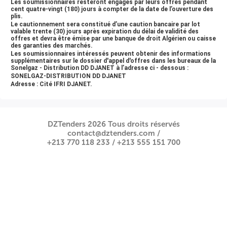
AVIS D’APPEL D’OFFRE NATIONAL OUVERT
Les soumissionnaires resteront engagés par leurs offres pendant
cent quatre-vingt (180) jours à compter de la date de l’ouverture des
Nº02/Sonelgaz-Distribution/DD de DJANET/2026
plis.
La Société Algérienne de l’Electricité et du Gaz-Distribution, par
Le cautionnement sera constitué d’une caution bancaire par lot
abréviation Sonelgaz -Distribution, Filiale du groupe SONELGAZ, DD de
valable
trente (30) jours
après expiration du délai de validité des
DJANET lance un avis d'appel à la concurrence nationale ouvert destiné
offres et devra être émise par une banque de droit Algérien ou caisse
aux entreprises dans le domaine de la « FOURNITURE, INSTALLATION ET
des garanties des marchés.
MISE EN SERVICE DES KITS SOLAIRES PHOTOVOLTAÏQUES INDIVIDUELS
AU NIVEAU DES FOYERS ISOLES », ayant pour objet :
Les soumissionnaires intéressés peuvent obtenir des informations
supplémentaires sur le dossier d'appel d'offres dans les bureaux de la
Fourniture, installation et mise en service des kits solaires
Sonelgaz - Distribution DD DJANET à l’adresse ci - dessous :
photovoltaïques individuels au niveau des foyers isolés
SONELGAZ-DISTRIBUTION DD DJANET
Réparties en 07 lots. Il s’agit de :
Adresse : Cité IFRI DJANET.
N° Lot
Daïra
01
02
DZTenders 2026 Tous droits réservés
contact@dztenders.com /
03
+213 770 118 233 /
+213 555 151 700
04
05
06
DJANET
07