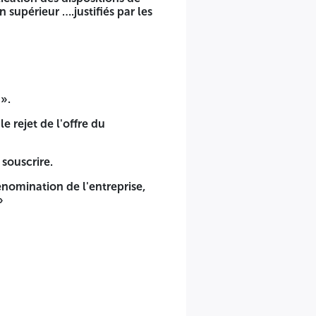
ot n° 06 et Lot n° 18.
 supérieur ….justifiés par les
se, la référence et l'objet de l'appel d'offre ainsi que la
e : un mémoire technique justificatif et tout autre
».
echnicien, technicien supérieur ….justifiés par les
e rejet de l'offre du
 souscrire.
énomination de l'entreprise,
»
onnaire.
référence et l'objet de l'appel d'offre ainsi que la mention