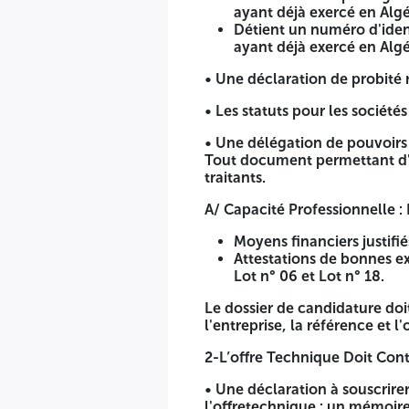
1- un dossier de candidature 2- une offre technique 3- une 
ayant déjà exercé en Algé
Détient un numéro d'identi
1-Le dossier de candidature contient : les documents suivan
ayant déjà exercé en Algé
• Une déclaration de candidature remplie, signée, cachetée 
• Une déclaration de probité 
n'est pas exclu ou interdit de participer aux marchés p
• Les statuts pour les sociétés 
N'est pas en redressement judiciaire et que son casier j
et le casier judiciaire. Le casier judiciaire concerne l
• Une délégation de pouvoirs 
l'entreprise lorsqu'il s'agit d'une société ;
Tout document permettant d'é
Est inscrit au registre de commerce ou au registre de l'a
traitants.
marché ;
A/ Capacité Professionnelle :
A effectué le dépôt légal des comptes sociaux, pour les 
Détient un numéro d'identification fiscale, pour les ent
Moyens financiers justifi
Attestations de bonnes ex
• Une déclaration de probité remplie, signée, cachetée et d
Lot n° 06 et Lot n° 18.
• Les statuts pour les sociétés ;
Le dossier de candidature do
• Une délégation de pouvoirs en cours de validité, dans le
l'entreprise, la référence et l
candidats, des soumissionnaires ou, le cas échéant, des sou
2-L’offre Technique Doit Cont
A/ Capacité Professionnelle : Registre de commerce électron
• Une déclaration à souscrir
Moyens financiers justifiés par les bilans (2022-2023-20
l'offretechnique : un mémoire