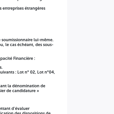
es entreprises étrangères
u soumissionnaire atteste qu’il :
u présent décret ;
 néant ». Dans le cas contraire, il doit joindre le jugement
nne physique, et du gérant ou du directeur général de
 le soumissionnaire lui-même.
u, le cas échéant, des sous-
a carte professionnelle d'artisan, en relation avec l'objet du
pacité Financière :
ant déjà exercé en Algérie ;
 déjà exercé en Algérie ;
s.
ivants : Lot n° 02, Lot n°04,
quant la dénomination de
. Tout document permettant d'évaluer les capacités des
ssier de candidature »
ettant d'évaluer
ication des dispositions de