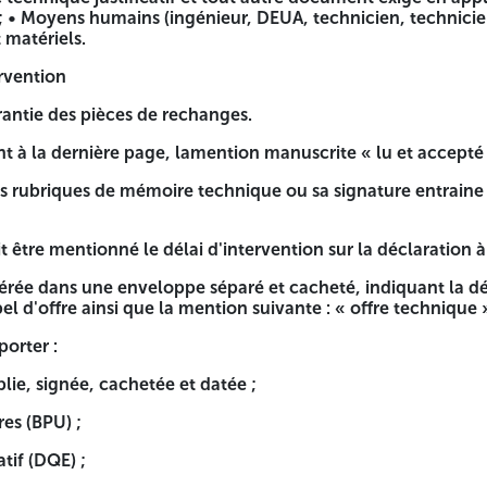
 maintenance pour les lots suivants : Lot n° 02, Lot n°04, L
 ; • Moyens humains (ingénieur, DEUA, technicien, technicien
 matériels.
pe séparé et cacheté, indiquant la dénomination de l'entrepri
rvention
:
antie des pièces de rechanges.
atée ; • Tout document permettant d'évaluer l'offretechniqu
nt à la dernière page, lamention manuscrite « lu et accepté 
 78 du présent décret ; • Moyens humains (ingénieur, DEUA, t
es rubriques de mémoire technique ou sa signature entraine l
t être mentionné le délai d'intervention sur la déclaration à
s.
nsérée dans une enveloppe séparé et cacheté, indiquant la d
on manuscrite « lu et accepté ».
pel d'offre ainsi que la mention suivante : « offre technique 
que ou sa signature entraine le rejet de l'offre du soumissi
porter :
ervention sur la déclaration à souscrire.
lie, signée, cachetée et datée ;
é et cacheté, indiquant la dénomination de l'entreprise, la 
res (BPU) ;
atif (DQE) ;