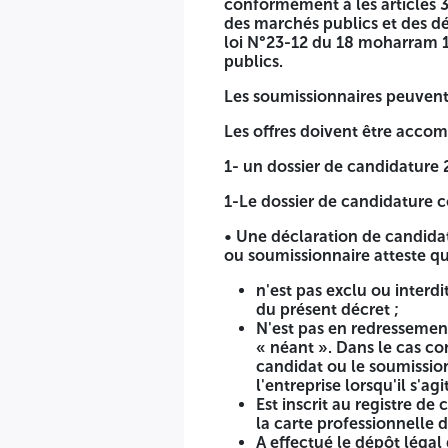
conformément à les articles 
des marchés publics et des dé
-le registre de commerce électronique dans la spécialité main
loi N°23-12 du 18 moharram 1
n°12,lot n°13,lot n°14, lot n°15, lot n° 16, lot n° 17, lot n°
publics.
suivants : lot n° 07 et lot n°08.
Les soumissionnaires peuvent 
Capacités financières :
Les offres doivent être accom
Avoir la moyenne des chiffres d’affaires des bilans compta
Cinq lots suivants qui doit être égale ou supérieure à :
1- un dossier de candidature 
Pour les Lot n° 01, Lot n° 02, Lot n° 04, Lot n° 06 et L
1-Le dossier de candidature c
Pour les Lot n° 03, Lot n°05, Lot n°07, Lot n°08, Lot n°0
DA.
• Une déclaration de candidat
ou soumissionnaire atteste qu’
Capacités techniques :
n'est pas exclu ou interd
Ayant réalisé des maintenances similaires à l’objet du cah
du présent décret ;
exécution “ au minimum 01 attestation de bonne exécution “
N'est pas en redressement 
articles 39, 40, 42 et 44 du décret présidentiel N°15-247
« néant ». Dans le cas cont
dispositions des articles 37-38-39 de la loi N°23-12 du 18
candidat ou le soumission
l'entreprise lorsqu'il s'agi
Les soumissionnaires peuvent soumissionner pour un (01) ou
Est inscrit au registre de
la carte professionnelle d
Les offres doivent être accompagnées des pièces réglementa
A effectué le dépôt légal 