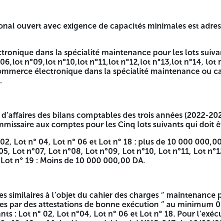
s et matériels en lots séparés"
ional ouvert avec exigence de capacités minimales est adress
ATION ET BLOC OPERATOIRE DE MARQUE COMEN. LOT N° 
QUIPEMENTS DE RADIOLOGIE CONVENTIONNELLES FIXES ET
UILS DENTAIRES. LOT N° 06 : MAINTENANCE DES EQUIPEM
ronique dans la spécialité maintenance pour les lots suivant
MENTS DE FROId ET CLIMATISATION. LOT N° 09 : MAINTE
06,lot n°09,lot n°10,lot n°11,lot n°12,lot n°13,lot n°14, lot n°
N° 11 : MAINTENANCE DES EQUIPEMENTS DE SCANNER DE
 commerce électronique dans la spécialité maintenance ou car
NCE DES EQUIPEMENTS D’ENDOSCOPIE PENTAX MEDICAL. L
.
RESE. LOT N° 15 : MAINTENANCE DES EQUIPEMENTS DE DI
NANCE DE L’ANGIOGRAPHIE DE CATHETERISME ALLURA FD 
E DE GAMMA CAMERA MEDISO SERVICE MÉDECINE NUCLÉAI
 d’affaires des bilans comptables des trois années (2022-202
-247 du 16/09/2015 portant réglementation des marchés pub
missaire aux comptes pour les Cinq lots suivants qui doit êt
arram 1445 correspondant au 05 août 2023 fixant les règles
 02, Lot n° 04, Lot n° 06 et Lot n° 18 : plus de 10 000 000,0
tés minimales N°03/2026 est lancé Pour maintenance prévent
05, Lot n°07, Lot n°08, Lot n°09, Lot n°10, Lot n°11, Lot n°1
 Damerdji Tlemcen.
t Lot n° 19 : Moins de 10 000 000,00 DA.
 des charges auprès de la Direction Générale « Bureau des 
 le régisseur principale du C.H.U. Tlemcen.
s similaires à l’objet du cahier des charges “ maintenance 
es par des attestations de bonne exécution “ au minimum 0
ants : Lot n° 02, Lot n°04, Lot n° 06 et Lot n° 18. Pour l’ex
capacités minimales est adressé à toutes les sociétés publiq