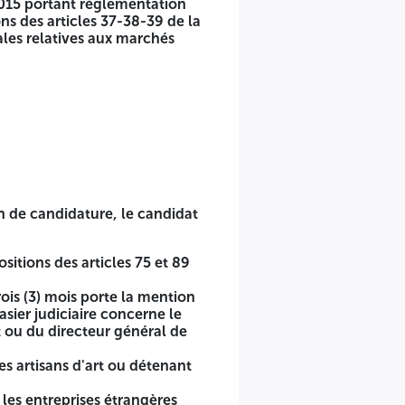
2015 portant réglementation
ns des articles 37-38-39 de la
,lot n°04, lot n° 05,lot n°06,lot n°09,lot n°10,lot n°11,lot
les relatives aux marchés
spécialité maintenance ou carte d’artisan pour les lots
rvices des impôts ou un commissaire aux comptes pour les
15, Lot n° 16, Lot n° 17 et Lot n° 19 : Moins de 10 000 000,00
n de candidature, le candidat
itions des articles 75 et 89
ers équipements “, appuyées par des attestations de bonne
 Lot n° 18. Pour l’exécution du marché conformément à les
rois (3) mois porte la mention
et des délégations de service public et conformément aux
casier judiciaire concerne le
les générales relatives aux marchés publics.
t ou du directeur général de
les artisans d'art ou détenant
 les entreprises étrangères