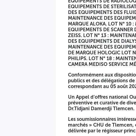
EQUIPEMENTS DE RADIOLOGI
EQUIPEMENTS DE STERILISAT
DES EQUIPEMENTS DES FLUID
MAINTENANCE DES EQUIPEME
MARQUE ALOKA. LOT N° 10 :
EQUIPEMENTS DE SCANNER D
ZEISS. LOT N° 13 : MAINTE
DES EQUIPEMENTS DE DIALYS
MAINTENANCE DES EQUIPEME
DE MARQUE HOLOGIC LOT N°
PHILIPS. LOT N° 18 : MAIN
RÉPUBLIQUE ALGERIE
CAMERA MEDISO SERVICE MÉ
Conformément aux dispositio
MINISTERE DE SANTE
publics et des délégations d
correspondant au 05 août 2023
Wilaya de Tlemcen
Un Appel d’offres national O
Centre Hospitalo-Universitaire
préventive et curative de div
Dr.Tidjani Damerdji Tlemcen.
Dr Tidjani Damerdji – Tlemcen
Les soumissionnaires intéress
N° d’identification fiscale du contractant :
0962 130 19082
marchés » CHU de Tlemcen, c
délivrée par le régisseur prin
APPEL D’OFFRES NATIONAL OUVERT AVEC EXIGENCE DE C