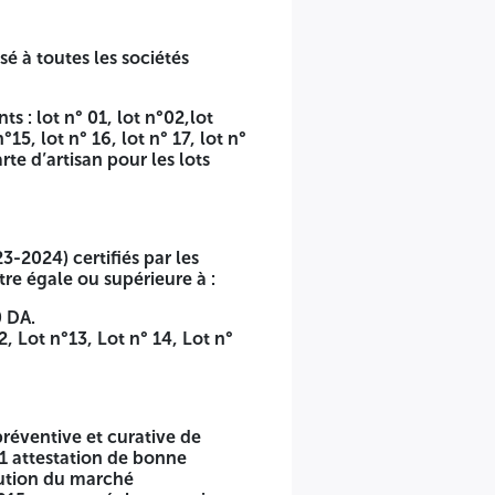
é à toutes les sociétés
02 : MAINTENANCE DES EQUIPEMENTS DE REANIMATION
 MOBILES. LOT N° 04 : MAINTENANCE DES EQUIPEMENTS
ENTS DES FLUIDES MEDICAUX. LOT N° 07 : MAINTENANCE
s : lot n° 01, lot n°02,lot
NANCE D’ECHOGRAPHIE DE MARQUE ALOKA. LOT N° 10 :
15, lot n° 16, lot n° 17, lot n°
 MARQUE SINOVISION. LOT N° 12 : MAINTENANCE DES
te d’artisan pour les lots
OT N° 14 : MAINTENANCE DES EQUIPEMENTS DE DIALYSE
ALYSE DE LA MARQUE SWS LOT N° 16 : MAINTENANCE DE
10 DE MARQUE PHILIPS. LOT N° 18 : MAINTENANCE DES
RE.
3-2024) certifiés par les
lics et des délégations de service public et
re égale ou supérieure à :
 générales relatives aux marchés publics.
0 DA.
ive et curative de divers équipements et matériels en lots
2, Lot n°13, Lot n° 14, Lot n°
marchés » CHU de Tlemcen, contre paiement de 1.000,00 DA
préventive et curative de
1 attestation de bonne
écution du marché
ues ou privées ayant :