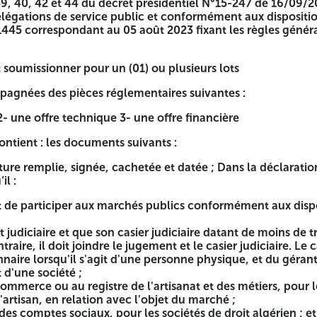
39, 40, 42 et 44 du décret présidentiel N°15-247 de 16/09/
légations de service public et conformément aux dispositio
tenance pour les lots suivants : lot n° 01, lot n°02,lot n°03
445 correspondant au 05 août 2023 fixant les règles généra
 18, lot n° 19. -le registre de commerce électronique dans la 
soumissionner pour un (01) ou plusieurs lots
pagnées des pièces réglementaires suivantes :
bles des trois années (2022-2023-2024) certifiés par les se
2- une offre technique 3- une offre financière
ot n° 18 : plus de 10 000 000,00 DA.
ontient : les documents suivants :
9, Lot n°10, Lot n°11, Lot n°12, Lot n°13, Lot n° 14, Lot n° 
ure remplie, signée, cachetée et datée ; Dans la déclaratio
il :
it de participer aux marchés publics conformément aux dispos
ier des charges “ maintenance préventive et curative de div
 pour les lots suivants : Lot n° 02, Lot n°04, Lot n° 06 et
judiciaire et que son casier judiciaire datant de moins de t
 de 16/09/2015 portant réglementation des marchés publics 
raire, il doit joindre le jugement et le casier judiciaire. Le 
 moharram 1445 correspondant au 05 août 2023 fixant les règ
naire lorsqu'il s'agit d'une personne physique, et du géran
t d'une société ;
 plusieurs lots
 commerce ou au registre de l'artisanat et des métiers, pour 
'artisan, en relation avec l'objet du marché ;
ires suivantes :
des comptes sociaux, pour les sociétés de droit algérien ; et