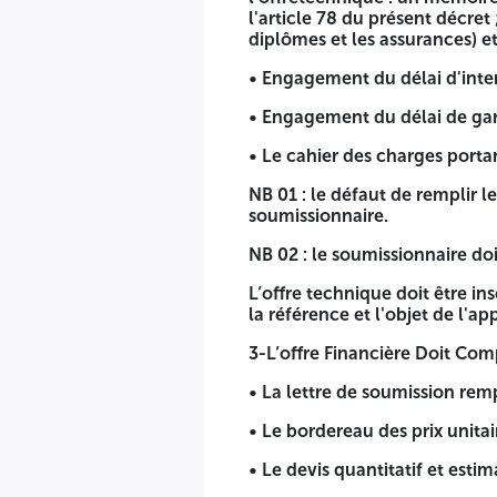
Attestations de bonnes exécutions dans le domaine de la
l'article 78 du présent décret
diplômes et les assurances) et
Le dossier de candidature doit être insérée dans une envelop
mention suivante : « dossier de candidature »
• Engagement du délai d'inte
2-L’offre Technique Doit Contenir : les documents suivants 
• Engagement du délai de gar
• Une déclaration à souscrireremplie, signée, cachetée et d
• Le cahier des charges porta
document exigé en application des dispositions de l'article
NB 01 : le défaut de remplir l
diplômes et les assurances) et matériels.
soumissionnaire.
• Engagement du délai d'intervention
NB 02 : le soumissionnaire doi
• Engagement du délai de garantie des pièces de rechange
L’offre technique doit être i
• Le cahier des charges portant à la dernière page, lamenti
la référence et l'objet de l'ap
NB 01 : le défaut de remplir les rubriques de mémoire techni
3-L’offre Financière Doit Com
NB 02 : le soumissionnaire doit être mentionné le délai d'int
• La lettre de soumission remp
L’offre technique doit être insérée dans une enveloppe sépar
• Le bordereau des prix unitai
suivante : « offre technique »
• Le devis quantitatif et estim
3-L’offre Financière Doit Comporter :