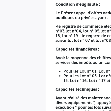
Condition d’éligibilité :
"Maintenance préventive et curative de divers équipement
Le Présent appel d’offres nat
LOT N° 01 : MAINTENANCE DES EQUIPEMENTS DE REANIM
publiques ou privées ayant :
ET BLOC OPERATOIRE. LOT N° 03 : MAINTENANCE DES E
DE STERILISATION. LOT N° 05 : MAINTENANCE DES FAUTE
-le registre de commerce élect
DES ASCENSEURS. LOT N° 08 : MAINTENANCE DES EQUIPE
n°03,lot n°04, lot n° 05,lot n°
MAINTENANCE DES EQUIPEMENTS DE REPROGRAPHIE. LOT 
18, lot n° 19. -le registre de
EQUIPEMENTS DE MARQUE ZEISS. LOT N° 13 : MAINTENA
suivants : lot n° 07 et lot n°08
DE LA MARQUE FRESENIUS ET NIPRO ET APPAREILS D’APHE
MAMMOGRAPHIE DE MARQUE HOLOGIC LOT N° 17 : MAINTE
Capacités financières :
EQUIPEMENTS DE MARQUE GE. LOT N° 19 : MAINTENANC
Avoir la moyenne des chiffres
Conformément aux dispositions du Décret présidentiel N°15
services des impôts ou un com
conformément aux dispositions de la loi N°23-12 du 18 moh
Pour les Lot n° 01, Lot n°
Un Appel d’offres national Ouvert avec exigence de capaci
Pour les Lot n° 03, Lot n°
séparés Au Profit Centre Hospitalo-universitaire Dr.Tidjani
15, Lot n° 16, Lot n° 17 e
Les soumissionnaires intéressés peuvent retirer le cahier
Capacités techniques :
non remboursables. Moyennant d’une quittance délivrée par
Ayant réalisé des maintenance
Condition d’éligibilité :
divers équipements “, appuyé
exécution “ pour les lots suiv
Le Présent appel d’offres national ouvert avec exigence de 