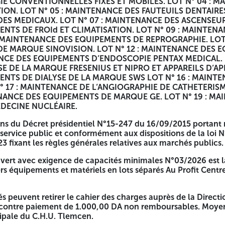
E CONVENTIONNELLES FIXES ET MOBILES. LOT N° 04 : M
ION. LOT N° 05 : MAINTENANCE DES FAUTEUILS DENTAIRE
ES MEDICAUX. LOT N° 07 : MAINTENANCE DES ASCENSEURS
NTS DE FROId ET CLIMATISATION. LOT N° 09 : MAINTEN
 MAINTENANCE DES EQUIPEMENTS DE REPROGRAPHIE. LOT 
E MARQUE SINOVISION. LOT N° 12 : MAINTENANCE DES
NANCE DES EQUIPEMENTS D’ENDOSCOPIE PENTAX MEDICAL. 
E DE LA MARQUE FRESENIUS ET NIPRO ET APPAREILS D’APH
NTS DE DIALYSE DE LA MARQUE SWS LOT N° 16 : MAIN
 17 : MAINTENANCE DE L’ANGIOGRAPHIE DE CATHETERIS
TENANCE DES EQUIPEMENTS DE MARQUE GE. LOT N° 19 : 
NNE DEMOCRATIQUE ET
DECINE NUCLÉAIRE.
ns du Décret présidentiel N°15-247 du 16/09/2015 portant
e service public et conformément aux dispositions de la lo
 fixant les règles générales relatives aux marchés publics.
uvert avec exigence de capacités minimales N°03/2026 est
ers équipements et matériels en lots séparés Au Profit Centr
és peuvent retirer le cahier des charges auprès de la Direc
5 24
ontre paiement de 1.000,00 DA non remboursables. Moyen
cipale du C.H.U. Tlemcen.
APACITES MINIMALES N° 03/2026