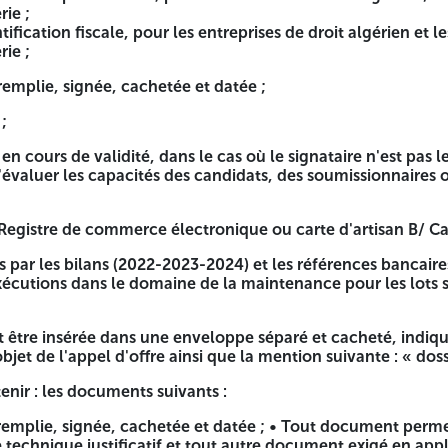
offre financière
rie ;
fication fiscale, pour les entreprises de droit algérien et l
ts :
rie ;
et datée ; Dans la déclaration de candidature, le candidat o
remplie, signée, cachetée et datée ;
ublics conformément aux dispositions des articles 75 et 89 d
;
udiciaire datant de moins de trois (3) mois porte la mention «
e candidat ou le soumissionnaire lorsqu'il s'agit d'une perso
en cours de validité, dans le cas où le signataire n'est pas
valuer les capacités des candidats, des soumissionnaires o
rtisanat et des métiers, pour les artisans d'art ou détenant l
 Registre de commerce électronique ou carte d'artisan B/ Ca
sociétés de droit algérien ; et les entreprises étrangères ay
reprises de droit algérien et les entreprises étrangères ayant
és par les bilans (2022-2023-2024) et les références bancaire
écutions dans le domaine de la maintenance pour les lots su
atée ;
it être insérée dans une enveloppe séparé et cacheté, indi
 cas où le signataire n'est pas le soumissionnaire lui-même
'objet de l'appel d'offre ainsi que la mention suivante : « do
s-traitants.
enir : les documents suivants :
ique ou carte d'artisan B/ Capacité Financière :
eremplie, signée, cachetée et datée ; • Tout document perm
24) et les références bancaires.
 technique justificatif et tout autre document exigé en appl