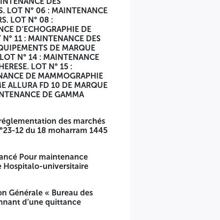
AINTENANCE DES
S. LOT N° 06 : MAINTENANCE
. LOT N° 08 :
ANCE D’ECHOGRAPHIE DE
N° 11 : MAINTENANCE DES
 EQUIPEMENTS DE MARQUE
LOT N° 14 : MAINTENANCE
ERESE. LOT N° 15 :
TENANCE DE MAMMOGRAPHIE
ME ALLURA FD 10 DE MARQUE
MAINTENANCE DE GAMMA
 POPULAIRE
 réglementation des marchés
i N°23-12 du 18 moharram 1445
 lancé Pour maintenance
e Hospitalo-universitaire
tion Générale « Bureau des
nant d’une quittance