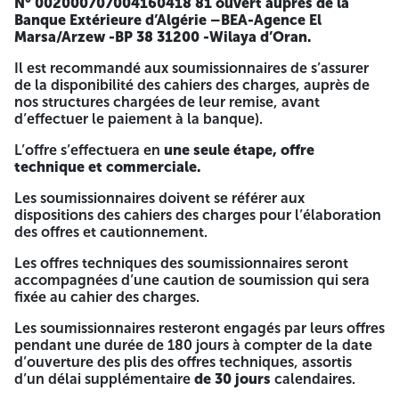
N° 002000707004160418 81 ouvert auprès de la
portant sur :
Banque Extérieure d’Algérie –BEA-Agence El
Marsa/Arzew -BP 38 31200 -Wilaya d’Oran.
TRAVAUX DE CHARPENTE METALLIQUE AU NIVEAU DES
DEUX GARES (MAHDIA ET DAHMOUNI) PROJET
Il est recommandé aux soumissionnaires de s’assurer
VFTT/TRONÇON 02
de la disponibilité des cahiers des charges, auprès de
nos structures chargées de leur remise, avant
Seuls les soumissionnaires qui répondent positivement aux
d’effectuer le paiement à la banque).
exigences techniques citées dans le cahier des charges
sont autorisées à soumissionner,
L’offre s’effectuera en
une seule étape, offre
technique et commerciale.
Le dossier d’appel d’offres peut être retiré auprès de la
Société De Génie Civil Et Bâtiment/Spa Direction Région
Les soumissionnaires doivent se référer aux
Ouest ‘’GCB/DRO’’ zone industrielle d’Arzew, ou demander
dispositions des cahiers des charges pour l’élaboration
l’envoi du dossier d’appel d’offres par E-mail à l’adresse :
des offres et cautionnement.
juridique.gcbdro@gmail.com
sur présentation ou l’envoi
des documents suivants :
Les offres techniques des soumissionnaires seront
accompagnées d’une caution de soumission qui sera
Une copie du registre de commerce électronique dans le
fixée au cahier des charges.
domaine objet du présent appel d’offres,
Les soumissionnaires resteront engagés par leurs offres
Le paiement non remboursable de la somme de
Trois Mille
pendant une durée de 180 jours à compter de la date
Dinars Algériens (3000 DA), au compte bancaire N°
d’ouverture des plis des offres techniques, assortis
002000707004160418 81 ouvert auprès de la Banque
d’un délai supplémentaire
de 30 jours
calendaires.
Extérieure d’Algérie –BEA-Agence El Marsa/Arzew -BP 38