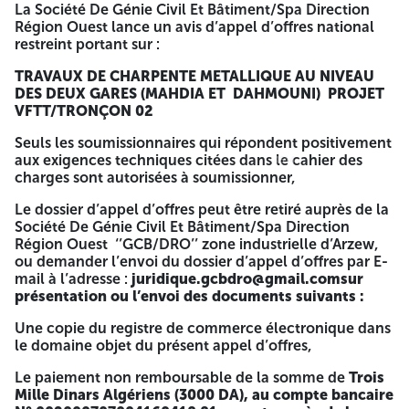
La Société De Génie Civil Et Bâtiment/Spa Direction
GCB se réserve le droit d’annuler le présent avis d’appel
Région Ouest lance un avis d’appel d’offres national
d’offres à tout moment de l’étape de la procédure, pour
restreint portant sur :
des raisons dont elle demeure seule juge. A -=-=-=-
TRAVAUX DE CHARPENTE METALLIQUE AU NIVEAU
GCB
DES DEUX GARES (MAHDIA ET DAHMOUNI) PROJET
VFTT/TRONÇON 02
Société Nationale de Génie Civil et Bâtiment
Seuls les soumissionnaires qui répondent positivement
Direction Région Ouest
aux exigences techniques citées dans le cahier des
4514
4514
charges sont autorisées à soumissionner,
BP N°114–Arzew Route de Tlélat Zone Industrielle
d’Arzew
Le dossier d’appel d’offres peut être retiré auprès de la
Société De Génie Civil Et Bâtiment/Spa Direction
Tél : 041680367
Région Ouest ‘’GCB/DRO’’ zone industrielle d’Arzew,
Fax : 041680361
ou demander l’envoi du dossier d’appel d’offres par E-
mail à l’adresse :
juridique.gcbdro@gmail.com
sur
Email :
juridique.gcbdro@gmail.com
présentation ou l’envoi des documents suivants :
AVIS D’APPEL D’OFFRES NATIONAL RESTREINT
Une copie du registre de commerce électronique dans
le domaine objet du présent appel d’offres,
N°36/GCB-DRO/TEC/2026
Le paiement non remboursable de la somme de
Trois
La Société De Génie Civil Et Bâtiment/Spa Direction Région
Mille Dinars Algériens (3000 DA), au compte bancaire
Ouest lance un avis d’appel d’offres national restreint