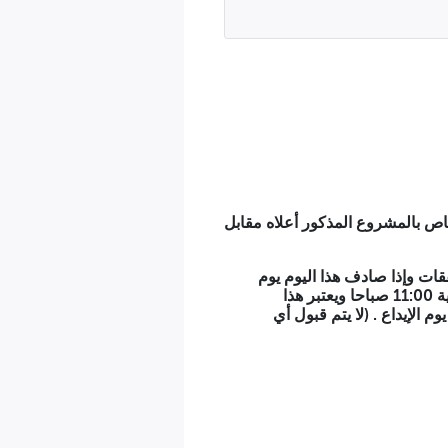
تي يحتويها التصريح بالترشح إلا من الحائز على العقد الذي يجب عليه
اص بالمشروع المذكور أعلاه مقابل
 من تاريخ الإعلان ويكون يوم الإيداع : 03/03/2026مكتب الصفقات وإذا صادف هذا اليوم يوم
عطلة أو يوم راحة قانونية فانه يمدد إلى غاية اليوم الموالي من الساعة التاسعة صباحا 09:00 إلى غاية 11:00 صباحا ويعتبر هذا
 التي تكون على الساعة (11.00) صباحا من نفس يوم الإيداع . (لا يتم قبول أي