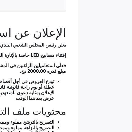
رسالة العرض مملوءة وممضية ومختومة ومؤرخة.
جدول الأسعار الوحدوية مملوء بالأرقام والحروف ممضي ومختوم
تفصيل كمي وتقديري مملوء وممضي ومختوم ومؤرخ.
ويبقى المتعهدون ملزمين بعروضهم لمدة 90 يوما ابتداء من أخر اجل للإبداع العروض.
الإعلان عن استشار
ملاحظة
: نطلب من العارضين الاهتمام بالوثائق المودعة وتكون صالحة ومه
تقديمها في أجل أقصاه عشرة (10) أيام ابتداء من تاريخ إخطاره أي قبل نشر إعلان المنح المؤقت للعقد .
يعلن رئيس المجلس الشعبي البلدي لبل
الربعية في : 2026/02/24 رئيس المجلس الشعبي البلدي رئيس المجلس الشعبي البلدي
إقتناء مصابيح LED خاصة بالإنارة العمومية
فعلى المتعاميلين الراغبين في الم
مبلغ قدره 2000.00 دج.
عرض بعد هذا الوقت
محتويات ملف الت
التصريح بالترشح مملوء ومم
التصريح بالنزاهة مملوء ومم