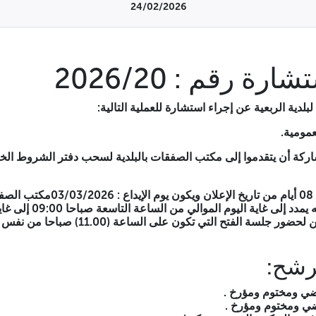
24/02/2026
 ومؤرخ.
ة رقم : 2026/20
يأة للتنافس التقني والمالي ، لا تطلب الوثائق التي تبرر المعلومات ال
دية الربعية عن إجراء استشارة للعملية التالية:
.
شاركة أن يتقدموا إلى مكتب الصفقات بالبلدية لسحب دفتر الشروط الخ
تودع العروض في أجل أقصاه 08 أيام
الإعلان بمثابة دعوى للمتعهدين لحضور جلسة الفتح
رشح:
ضي ومختوم ومؤرخ .
ضي ومختوم ومؤرخ .