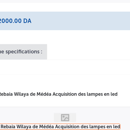
بلدية لسحب دفتر الشروط الخاص بالمشروع المذكور أعلاه مقابل مبلغ قدره 
تودع العروض في أجل أقصاه 08 أيام من تاريخ الإعلان ويكون يوم الإيداع : 03/2026
: 2000.00 DA
e specifications :
بارة " قرئ وقبل " مكتوبة بخط اليد مملوء وممضي ومختوم ومؤرخ.
ة " قرئ وقبل " مكتوبة بخط اليد مملوء وممضي ومختوم ومؤرخ