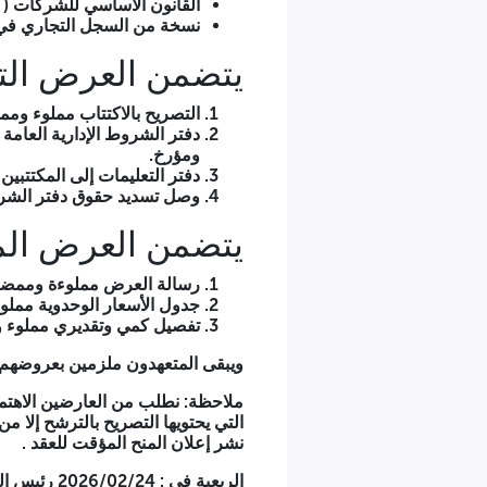
القانون الأساسي للشركات ( 
نسخة من السجل التجاري في 
يتضمن العرض الت
التصريح بالاكتتاب مملوء وم
دفتر الشروط الإدارية العام
ومؤرخ.
دفتر التعليمات إلى المكتتب
وصل تسديد حقوق دفتر الشر
يتضمن العرض الم
رسالة العرض مملوءة وممضي
جدول الأسعار الوحدوية ممل
تفصيل كمي وتقديري مملوء 
ويبقى المتعهدون ملزمين بعروضهم لمدة 90 يوما ابتداء من أخر اجل للإب
ملاحظة
: نطلب من العارضين الاهتما
نشر إعلان المنح المؤقت للعقد .
الربعية في : 2026/02/24 رئيس المجلس الشعبي البلدي رئيس المجلس الشعبي البلدي