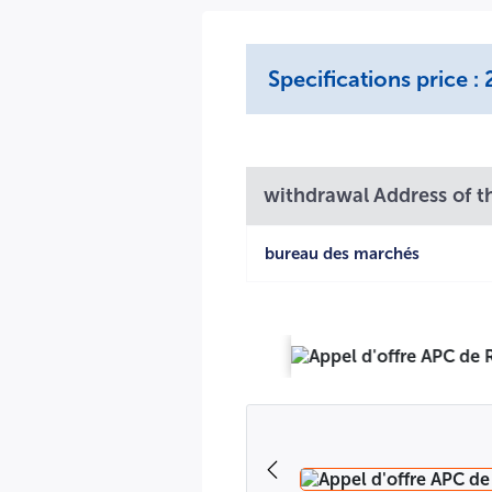
2000.00 دج.
03/مكتب الصفقات وإذا صادف هذا اليوم يوم عطلة أو يوم راحة قانونية فانه يمدد إلى غاية اليوم الموالي من الساعة
Specifications price 
التاسعة صباحا 09:00 إلى غاية 11:00 صباحا ويعتبر هذا الإعلان بمثابة دعوى للمتعهدين لحضور جلسة الفتح التي تكون على الساعة (11.00) صباحا من نفس يوم الإيداع . (لا يتم قبول أي عرض بعد هذا
withdrawal Address of th
bureau des marchés