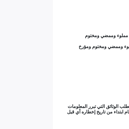
يد مملوء وممضي ومختوم
مملوء وممضي ومختوم ومؤرخ
طلب الوثائق التي تبرر المعلومات
ها التصريح بالترشح إلا من الحائز على العقد الذي يجب عليه تقديمها في أجل أقصاه عشرة (10) أيام ابتداء من تاريخ إخطاره أي قبل