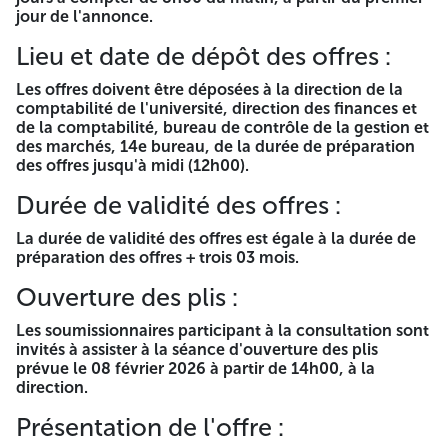
Liste des documents requis : chaque soumissionnaire est
jour de l'annonce.
tenu de soumettre les documents mentionnés ci-dessous
Lieu et date de dépôt des offres :
et détaillés dans l'offre technique du cahier des charges
Les offres doivent être déposées à la direction de la
Déclaration de candidature - Déclaration de probité -
comptabilité de l'université, direction des finances et
Registre du commerce électronique et les statuts de la
de la comptabilité, bureau de contrôle de la gestion et
société - Documents relatifs aux délégations qui
des marchés, 14e bureau, de la durée de préparation
permettent aux personnes d'engager l'institution -
des offres jusqu'à midi (12h00).
Déclaration de souscription - Bulletin de casier
judiciaire - Relevé fiscal - Lettre d'engagement -
Durée de validité des offres :
Tableau des prix unitaires - Détail quantitatif et
estimatif
La durée de validité des offres est égale à la durée de
Durée de préparation des offres :
préparation des offres + trois 03 mois.
Ouverture des plis :
La durée de préparation des offres est fixée à six (6) jours à
compter de 8h00 du matin, à partir du premier jour de
Les soumissionnaires participant à la consultation sont
l'annonce.
invités à assister à la séance d'ouverture des plis
Lieu et date de dépôt des offres :
prévue le 08 février 2026 à partir de 14h00, à la
direction.
Les offres doivent être déposées à la direction de la
Présentation de l'offre :
comptabilité de l'université, direction des finances et de la
comptabilité, bureau de contrôle de la gestion et des