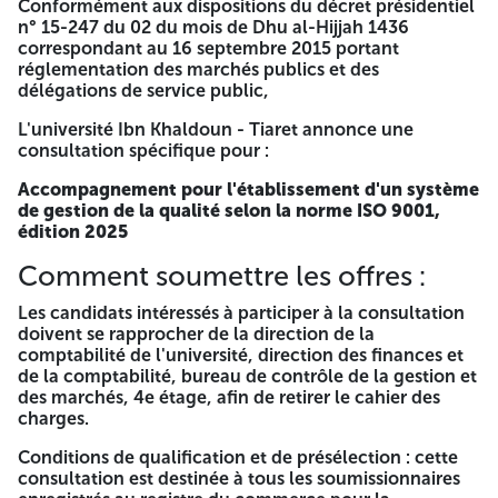
Conformément aux dispositions du décret présidentiel
séance d'ouverture des plis prévue le 08 février 2026 à
n° 15-247 du 02 du mois de Dhu al-Hijjah 1436
partir de 14h00, à la direction. Présentation de l'offre : Le
correspondant au 16 septembre 2015 portant
dossier de candidature, l'offre technique et l'offre
réglementation des marchés publics et des
financière sont placés dans des enveloppes séparées et
délégations de service public,
scellées, chacune indiquant le nom de l'établissement, la
référence de la consultation et son objet. L'offre ou l'offre
L'université Ibn Khaldoun - Tiaret annonce une
technique ou l'offre financière doit porter la mention
consultation spécifique pour :
suivante (ambiguë), et ces enveloppes sont placées dans
une autre enveloppe fermée et scellée. Au responsable de
Accompagnement pour l'établissement d'un système
l'université Ibn Khaldoun - Tiaret Avis de consultation n° :
de gestion de la qualité selon la norme ISO 9001,
2026/01 Accompagnement pour l'établissement d'un
édition 2025
système de gestion de la qualité selon la norme ISO 9001
version 2025 Ne peut être ouvert que par le comité
Comment soumettre les offres :
d'ouverture des plis et d'évaluation des offres.
DZtenders.com A -=-=-=-
Les candidats intéressés à participer à la consultation
doivent se rapprocher de la direction de la
Énoncé d'un avis de consultation
comptabilité de l'université, direction des finances et
de la comptabilité, bureau de contrôle de la gestion et
des marchés, 4e étage, afin de retirer le cahier des
Numéro : 2026/01
charges.
Conformément aux dispositions du décret présidentiel n°
Conditions de qualification et de présélection : cette
15-247 du 02 du mois de Dhu al-Hijjah 1436 correspondant
consultation est destinée à tous les soumissionnaires
au 16 septembre 2015 portant réglementation des marchés