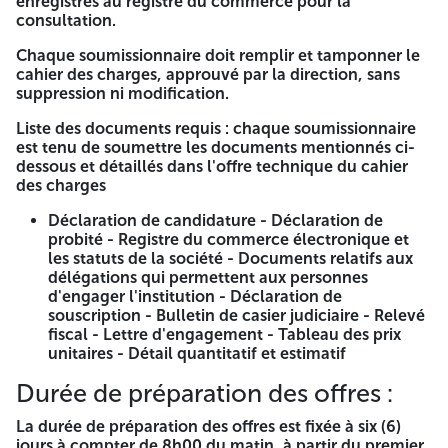
enregistrés au registre du commerce pour la
publics et des délégations de service public,
consultation.
L'université Ibn Khaldoun - Tiaret annonce une
Chaque soumissionnaire doit remplir et tamponner le
consultation spécifique pour :
cahier des charges, approuvé par la direction, sans
suppression ni modification.
Accompagnement pour l'établissement d'un système de
gestion de la qualité selon la norme ISO 9001, édition
Liste des documents requis : chaque soumissionnaire
2025
est tenu de soumettre les documents mentionnés ci-
dessous et détaillés dans l'offre technique du cahier
Comment soumettre les offres :
des charges
Les candidats intéressés à participer à la consultation
Déclaration de candidature - Déclaration de
doivent se rapprocher de la direction de la comptabilité de
probité - Registre du commerce électronique et
l'université, direction des finances et de la comptabilité,
les statuts de la société - Documents relatifs aux
bureau de contrôle de la gestion et des marchés, 4e étage,
délégations qui permettent aux personnes
afin de retirer le cahier des charges.
d'engager l'institution - Déclaration de
souscription - Bulletin de casier judiciaire - Relevé
Conditions de qualification et de présélection : cette
fiscal - Lettre d'engagement - Tableau des prix
consultation est destinée à tous les soumissionnaires
unitaires - Détail quantitatif et estimatif
enregistrés au registre du commerce pour la consultation.
Durée de préparation des offres :
Chaque soumissionnaire doit remplir et tamponner le
cahier des charges, approuvé par la direction, sans
La durée de préparation des offres est fixée à six (6)
suppression ni modification.
jours à compter de 8h00 du matin, à partir du premier