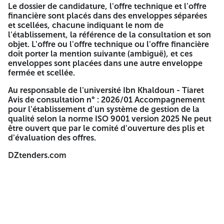
Le dossier de candidature, l'offre technique et l'offre
marchés, 14e bureau, de la durée de préparation des offres
financière sont placés dans des enveloppes séparées
jusqu'à midi (12h00).
et scellées, chacune indiquant le nom de
Durée de validité des offres :
l'établissement, la référence de la consultation et son
objet. L'offre ou l'offre technique ou l'offre financière
La durée de validité des offres est égale à la durée de
doit porter la mention suivante (ambiguë), et ces
préparation des offres + trois 03 mois.
enveloppes sont placées dans une autre enveloppe
fermée et scellée.
Ouverture des plis :
Au responsable de l'université Ibn Khaldoun - Tiaret
Les soumissionnaires participant à la consultation sont
Avis de consultation n° : 2026/01 Accompagnement
invités à assister à la séance d'ouverture des plis prévue le
pour l'établissement d'un système de gestion de la
08 février 2026 à partir de 14h00, à la direction.
qualité selon la norme ISO 9001 version 2025 Ne peut
être ouvert que par le comité d'ouverture des plis et
Présentation de l'offre :
d'évaluation des offres.
Le dossier de candidature, l'offre technique et l'offre
DZtenders.com
financière sont placés dans des enveloppes séparées et
scellées, chacune indiquant le nom de l'établissement, la
référence de la consultation et son objet. L'offre ou l'offre
technique ou l'offre financière doit porter la mention
suivante (ambiguë), et ces enveloppes sont placées dans
une autre enveloppe fermée et scellée.