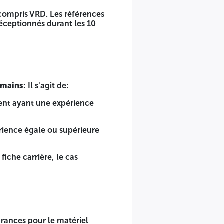
compris VRD. Les références
réceptionnés durant les 10
ssionnelles sont à justifier par des attestations de
mains:
Il s'agit de:
ment ayant une expérience
e ou supérieure à 04 ans.
rience égale ou supérieure
3 ans.
t, contrat ANEM.
iche carrière, le cas
nt procès-verbal de constat récent d'huissier de justice
Six (06) mois au maximum avant la date d'ouverture des plis
surances pour le matériel