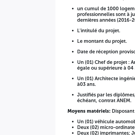
Ayant déjà conçu étude et suivi, durant les 10 dernière
un cumul de 1000 logeme
la maitrise d'œuvre (étude et suivi) des 500 logements
professionnelles sont à j
dernières années (2016-2
un cumul de 1000 logements en prenant en considération
bonne exécution des projets réceptionnés durant les 1
L'intitulé du projet.
L'intitulé du projet.
Le montant du projet.
Le montant du projet.
Date de réception proviso
Date de réception provisoire. Délivrées par des maitre
Un (01) Chef de projet :
égale ou supérieure à 04 
Un (01) Chef de projet : Architecte ou ingénieur ou ma
Un (01) Architecte ingén
Un (01) Architecte ingénieur ou master dans le domain
à03 ans.
Justifiés par les diplômes, attestation d'affiliation C
Justifiés par les diplôme
échéant, contrat ANEM.
Moyens matériels:
Disposant des moyens matériels suivant
Moyens matériels:
Disposant 
Un (01) véhicule automobile;
Deux (02) micro-ordinateurs;
Un (01) véhicule automob
Deux (02) imprimantes; Justifiés par les pièces suivante
Deux (02) micro-ordinate
justifiant la propriété du matériel et les références a
Deux (02) imprimantes; Jus