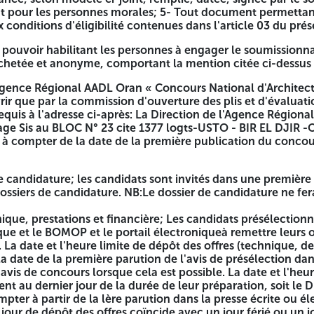
es:
ut pour les personnes morales; 5- Tout document permettant
sont invités dans une première phase à remettre uniquement 
onditions d'éligibilité contenues dans l'article 03 du prés
sier.
 pouvoir habilitant les personnes à engager le soumissionna
re; Les candidats présélectionnés, seront invités par voie de 
chetée et anonyme, comportant la mention citée ci-dessus
ations et financières. La date et l'heure limite de dépôt des 
l'avis de présélection dans les mêmes organes ayant servi à 
'Agence Régional AADL Oran « Concours National d'Archite
s candidatures correspondent au dernier jour de la durée de l
ir que par la commission d'ouverture des plis et d'évaluation
tion dans la presse écrite ou électronique ou BOMOP ou porta
requis à l'adresse ci-après: La Direction de l'Agence Régio
s offres se fera le jour ouvrable suivant. L'ouverture des do
age Sis au BLOC N° 23 cite 1377 logts-USTO - BIR EL DJIR 
nt, à 13 h00. Le service contractant invite l'ensemble des so
us à compter de la date de la première publication du concou
avis du concours national. La durée de validité de l'offre 
d'ouverture des plis.
de candidature; les candidats sont invités dans une première
ossiers de candidature. NB:Le dossier de candidature ne fera
nique, prestations et financière; Les candidats présélectionn
ique et le BOMOP et le portail électroniqueà remettre leurs 
. La date et l'heure limite de dépôt des offres (technique, de
la date de la première parution de l'avis de présélection d
l'avis de concours lorsque cela est possible. La date et l'heu
t au dernier jour de la durée de leur préparation, soit le Di
mpter à partir de la lère parution dans la presse écrite ou
e jour de dépôt des offres coïncide avec un jour férié ou un j