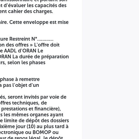
 d'évaluer les capacités des
les plis des dossiers de candidature. NB:Le dossier de
ent cahier des charges.
ire. Cette enveloppe est mise
presse écrite et électronique et le BOMOP et le portail
offres (technique, de prestations et financière), sera
la publication de l'avis de concours lorsque cela est
cture Restreint N°…………
eur préparation, soit le Dixième jour (10) au plus tard à
 des offres » L'offre doit
il électronique. Si le jour de dépôt des offres coïncide
nale AADL d'ORAN Le
ssiers de candidature intervient à la date et à l'heure du
-ORAN La durée de préparation
umissionnaires à participer à la séance d'ouverture des
rs, selon les phases
est de Quatre-Vingt-dix (90) jours augmenté de la durée de
 phase à remettre
 pas l'objet d'un
és, seront invités par voie de
offres techniques, de
 prestations et financière),
ans les mêmes organes ayant
re limite de dépôt des dossiers
xième jour (10) au plus tard à
 électronique ou BOMOP ou
our de repos légal, le dépôt