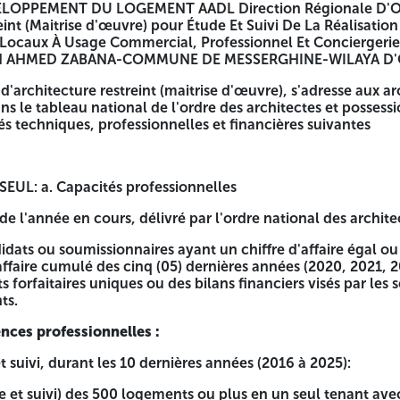
LOPPEMENT DU LOGEMENT AADL Direction Régionale D'O
reint (Maitrise d'œuvre) pour Étude Et Suivi De La Réalisat
Locaux À Usage Commercial, Professionnel Et Conciergerie
BAIN AHMED ZABANA-COMMUNE DE MESSERGHINE-WILAYA D
harram 1445 correspondant au 5 août 2023 fixant les règles g
15 portant règlementation des marchés publics et des délé
d'architecture restreint (maitrise d'œuvre), s'adresse aux a
rection Régionale D'ORAN lance un Concours National d'
ans le tableau national de l'ordre des architectes et posses
ion- Vente En TCE Avec Locaux À Usage Commercial, Profess
ités techniques, professionnelles et financières suivantes
E DE MESSERGHINE-WILAYA D'ORAN
ise d'œuvre), s'adresse aux architectes et aux bureaux d'étu
dité, justifiant des capacités techniques, professionnelles 
UL: a. Capacités professionnelles
e l'année en cours, délivré par l'ordre national des archite
nelles
didats ou soumissionnaires ayant un chiffre d'affaire égal o
'affaire cumulé des cinq (05) dernières années (2020, 2021, 20
r l'ordre national des architectes.
s forfaitaires uniques ou des bilans financiers visés par les
ts.
t un chiffre d'affaire égal ou supérieur à 36 000 000,00 DA/
ar les déclarations des impôts forfaitaires uniques ou des bi
nces professionnelles :
 suivi, durant les 10 dernières années (2016 à 2025):
e et suivi) des 500 logements ou plus en un seul tenant av