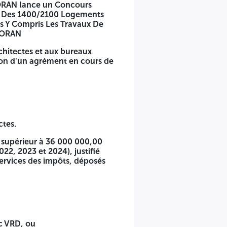
RAN lance un Concours
ion Des 1400/2100 Logements
s Y Compris Les Travaux De
'ORAN
énérales relatives aux marchés publics et l'article 42, 47
gations de service public L'AGENCE NATIONALE DE
rchitectes et aux bureaux
 Architecture restreint (Maitrise d'œuvre) pour Étude
sion d'un agrément en cours de
ionnel Et Conciergeries Y Compris Les Travaux De
des nationaux inscrits dans le tableau national de l'ordre
et financières suivantes
ctes.
u supérieur à 36 000 000,00
22, 2023 et 2024), justifié
 services des impôts, déposés
TTC, II s'agit du chiffre d'affaire cumulé des cinq (05)
lans financiers visés par les services des impôts, déposés
ec VRD, ou