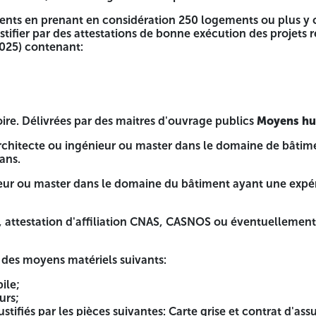
s années (2016 à 2025):
nts en prenant en considération 250 logements ou plus y 
 ou plus en un seul tenant avec VRD, ou
ustifier par des attestations de bonne exécution des projets 
025) contenant:
 250 logements ou plus y compris VRD. Les références profe
0 dernières années (2016-2025) contenant:
ire. Délivrées par des maitres d'ouvrage publics
Moyens hu
s d'ouvrage publics
Moyens humains:
Il s'agit de:
 Architecte ou ingénieur ou master dans le domaine de bâti
ans.
ster dans le domaine de bâtiment ayant une expérience égal
ieur ou master dans le domaine du bâtiment ayant une expé
e du bâtiment ayant une expérience égale ou supérieure à0
NAS, CASNOS ou éventuellement fiche carrière, le cas échéan
s, attestation d'affiliation CNAS, CASNOS ou éventuellement f
s:
des moyens matériels suivants:
ile;
s: Carte grise et contrat d'assurances pour le matériel roula
urs;
ppuyés d'un acte de vente notarié, le cas échéant datant de 
tifiés par les pièces suivantes: Carte grise et contrat d'as