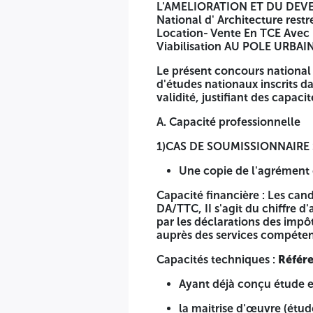
ZONE 01
L'AMELIORATION ET DU DEVE
National d' Architecture rest
N° 153 / 2025 /-AADL-ORAN
Location- Vente En TCE Avec 
Viabilisation AU POLE UR
En application aux dispositions de la Loi n° 12-23 du 18 Mo
et 48 du décret présidentiel N°15-247 du 16 septembre 20
Le présent concours national 
L'AMELIORATION ET DU DEVELOPPEMENT DU LOGEMENT AADL Di
d'études nationaux inscrits d
Et Suivi De La Réalisation Des 1400/2100 Logements Locat
validité, justifiant des capac
Viabilisation AU POLE URBAIN AHMED ZABANA-COMMUN
A. Capacité professionnelle
Le présent concours national d'architecture restreint (maitr
des architectes et possession d'un agrément en cours de vali
1)CAS DE SOUMISSIONNAIRE SE
A. Capacité professionnelle
Une copie de l'agrément d
1)CAS DE SOUMISSIONNAIRE SEUL: a. Capacités profession
Capacité financière : Les can
DA/TTC, II s'agit du chiffre d
Une copie de l'agrément de l'année en cours, délivré pa
par les déclarations des impôt
auprès des services compéten
Capacité financière : Les candidats ou soumissionnaires ayan
dernières années (2020, 2021, 2022, 2023 et 2024), justifié p
Capacités techniques :
Référe
auprès des services compétents.
Ayant déjà conçu étude et
Capacités techniques :
Références professionnelles :
la maitrise d'œuvre (étud