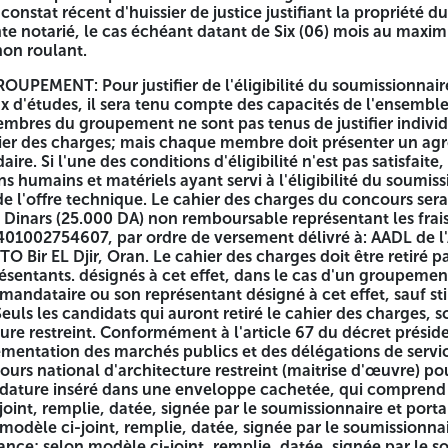
onstat récent d'huissier de justice justifiant la propriété du
te notarié, le cas échéant datant de Six (06) mois au maxi
ligibilité du soumissionnaire en groupement solidaire d'ar
non roulant.
ce titre, les membres du groupement ne sont pas tenus de 
t présenter un agrément valide. Le groupement doit être im
PEMENT: Pour justifier de l'éligibilité du soumissionnair
ématiquement. Les moyens humains et matériels ayant servi à l'
ux d'études, il sera tenu compte des capacités de l'ensemb
harges du concours sera retiré contre le paiement de la som
membres du groupement ne sont pas tenus de justifier indiv
e CPA: N°004 00416401002754607, par ordre de versement dé
hier des charges; mais chaque membre doit présenter un a
arges doit être retiré par le candidat ou le soumissionnaire 
re. Si l'une des conditions d'éligibilité n'est pas satisfaite, 
ré par le mandataire ou son représentant désigné à cet effe
humains et matériels ayant servi à l'éligibilité du soumissi
des charges, sont autorisés à participer au concours nationa
de l'offre technique. Le cahier des charges du concours sera
 réglementation des marchés publics et des délégations de s
 Dinars (25.000 DA) non remboursable représentant les frai
e) pour l'étude et suivi sont invités à remettre le dossier 
01002754607, par ordre de versement délivré à: AADL de l'
-joint, remplie, datée, signée par le soumissionnaire et po
TO Bir EL Djir, Oran. Le cahier des charges doit être retiré p
re et portant son cachet; 3- Une déclaration de sous-traitan
ésentants. désignés à cet effet, dans le cas d'un groupeme
atut pour les personnes morales; 5- Tout document permett
e mandataire ou son représentant désigné à cet effet, sauf st
présent cahier des charges.
ls les candidats qui auront retiré le cahier des charges, so
ure restreint. Conformément à l'article 67 du décret présid
onnes à engager le soumissionnaire. Cette enveloppe est mi
mentation des marchés publics et des délégations de servic
ours national d'architecture restreint (maitrise d'œuvre) pour
didature inséré dans une enveloppe cachetée, qui comprend
Concours National d'Architecture Restreint N°………… Maîtris
oint, remplie, datée, signée par le soumissionnaire et port
it être déposée dans les délais requis à l'adresse ci-après:
modèle ci-joint, remplie, datée, signée par le soumissionnai
7 logts-USTO - BIR EL DJIR -ORAN La durée de préparation de
ance; selon modèle ci-joint, remplie, datée, signée par le s