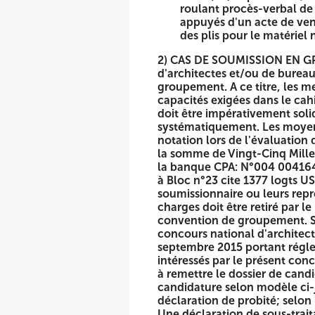
pour le matériel non roulant.
roulant procès-verbal de c
appuyés d'un acte de ven
2) CAS DE SOUMISSION EN GROUPEMENT: Pour justifier de l'é
des plis pour le matériel 
des capacités de l'ensemble des membres du groupement. A 
exigées dans le cahier des charges; mais chaque membre doi
2) CAS DE SOUMISSION EN GROU
d'éligibilité n'est pas satisfaite, l'offre sera rejetée syst
d'architectes et/ou de burea
lors de l'évaluation de l'offre technique. Le cahier des c
groupement. A ce titre, les 
représentant les frais de reproduction auprès de la banqu
capacités exigées dans le ca
n°23 cite 1377 logts USTO Bir EL Djir, Oran. Le cahier des ch
doit être impérativement solidai
groupement momentané, le cahier des charges doit être reti
systématiquement. Les moyens 
groupement. Seuls les candidats qui auront retiré le cahier 
notation lors de l'évaluation 
décret présidentiel n° 15-247 du 16 septembre 2015 portant
la somme de Vingt-Cinq Mille
concours national d'architecture restreint (maitrise d'œuvr
la banque CPA: N°004 004164
comprend 1- Une déclaration de candidature selon modèle ci
à Bloc n°23 cite 1377 logts US
modèle ci-joint, remplie, datée, signée par le soumissionnai
soumissionnaire ou leurs repr
soumissionnaire et portant son cachet; 4- Une copie du st
charges doit être retiré par l
aux conditions d'éligibilité contenues dans l'article 03 du 
convention de groupement. Seu
concours national d'architect
6- Les documents relatifs aux pouvoir habilitant les pers
septembre 2015 portant régle
comportant la mention citée ci-dessus
intéressés par le présent conc
à remettre le dossier de can
A Monsieur le Directeur de l'Agence Régional AADL Oran « 
candidature selon modèle ci-j
d'ouverture des plis et d'évaluation des offres » L'offre do
déclaration de probité; selon 
Secrétariat Régional 6éme étage Sis au BLOC N° 23 cite 137
Une déclaration de sous-trait