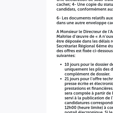
première publication du concours, selon les phases suivant
cachet; 4- Une copie du stat
10 jours pour le dossier de candidature; les candidats 
candidats, conformément aux c
candidature ne fera pas l'objet d'un complément de dos
6- Les documents relatifs aux
21 jours pour l'offre technique, prestations et financiè
dans une autre enveloppe ca
électroniqueà remettre leurs offres techniques, de prest
comptée à partir de la date de la première parution de 
A Monsieur le Directeur de l
possible. La date et l'heure limite de dépôt des dossier
Maîtrise d'œuvre de « A n'ouvr
12h00 (heure limite) à compter à partir de la lère paru
être déposée dans les délais 
avec un jour férié ou un jour de repos légal, le dépôt de
Secrétariat Régional 6éme ét
dernier jour du délai de préparation des offres y affére
des offres est fixée ci-desso
dossiers de candidature, préalablement informés dans l'
suivantes:
préparation des offres, à compter de la date de séance 
10 jours pour le dossier 
uniquement les plis des d
complément de dossier.
21 jours pour l'offre tech
presse écrite et électron
prestations et financières
sera comptée à partir de 
servi à la publication de 
candidatures corresponden
12h00 (heure limite) à co
portail électronique. Si l