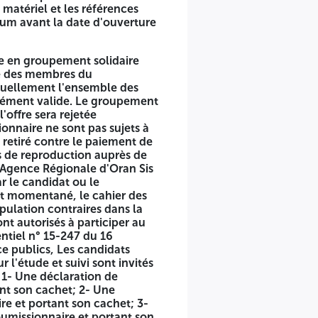
 matériel et les références
mum avant la date d'ouverture
chitectes et/ou de bureaux d'études, il sera tenu compte
justifier individuellement l'ensemble des capacités
pérativement solidaire. Si l'une des conditions
e en groupement solidaire
éligibilité du soumissionnaire ne sont pas sujets à notation
le des membres du
me de Vingt-Cinq Mille Dinars (25.000 DA) non remboursable
iduellement l'ensemble des
livré à: AADL de l'Agence Régionale d'Oran Sis à Bloc
grément valide. Le groupement
ou leurs représentants. désignés à cet effet, dans le cas d'un
l'offre sera rejetée
t, sauf stipulation contraires dans la convention de
onnaire ne sont pas sujets à
l d'architecture restreint. Conformément à l'article 67 du
 retiré contre le paiement de
ervice publics, Les candidats intéressés par le présent
s de reproduction auprès de
de candidature inséré dans une enveloppe cachetée, qui
Agence Régionale d'Oran Sis
rtant son cachet; 2- Une déclaration de probité; selon
ar le candidat ou le
ce; selon modèle ci-joint, remplie, datée, signée par le
nt momentané, le cahier des
ant d'évaluer les capacités des candidats, conformément
ipulation contraires dans la
nt autorisés à participer au
entiel n° 15-247 du 16
se dans une autre enveloppe cachetée et anonyme,
e publics, Les candidats
 l'étude et suivi sont invités
 1- Une déclaration de
e d'œuvre de « A n'ouvrir que par la commission
ant son cachet; 2- Une
 La Direction de l'Agence Régionale AADL d'ORAN Le
re et portant son cachet; 3-
s offres est fixée ci-dessous à compter de la date de la
oumissionnaire et portant son