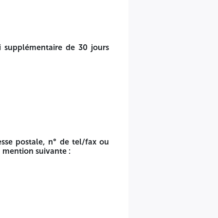
 l’adresse émail, seront mis dans une enveloppe extérieure
ai supplémentaire de 30 jours
sse postale, n° de tel/fax ou
 mention suivante :