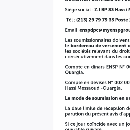
Les soumissionnaires doivent remettre à la direction de pa
somme de
Trois Mille Dinars Algériens (3.000 DA)
pour l
Siège social :
Z.I BP 83 Hassi
consécutivement dans les comptes suivants :
Tél :
(213) 29 79 79 33 Poste
Compte en dinars ENSP N° 002 00035 035 2200045 06 - Ban
Email :
enspdpc@myenspgro
Compte en devises N° 002 00035 035 2200045 06 - SWIFT:
Les soumissionnaires doivent
Le mode de soumission en une seule étape s'applique au p
le
bordereau de versement o
les sociétés relevant du dro
La date limite de réception des offres
technique et financi
consécutivement dans les com
Si ce jour coïncide avec un jour férié ou un jour de repos lé
Compte en dinars ENSP N° 00
Ouargla.
Toute offre reçue par le
« BOG »
de l’ENSP, après
17H.00
he
Compte en devises N° 002 00
Les soumissionnaires doivent déposer les plis contenant le
Hassi Messaoud -Ouargla.
4514
4514
que les
offres financières,
au niveau du bureau d’ordre gén
Le mode de soumission en une
Les Offres doivent être assorties d'une garantie d'offre don
La date limite de réception d
LOT 1 :
parution du présent avis d’ap
•20 000 000,00 DZA, pour les soumissionnaires nationau
Si ce jour coïncide avec un jo
150 000,00 USD, pour les soumissionnaires étrangers
ouvrable suivant.