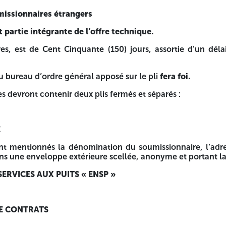
n du soumissionnaire, l’adresse postale, n° de tel/fax ou
missionnaires étrangers
»
 partie intégrante de l’offre technique.
res, est de Cent Cinquante (150) jours, assortie d'un dél
u bureau d’ordre général apposé sur le pli
fera foi.
s devront contenir deux plis fermés et séparés :
E
OUVERT
ont mentionnés la dénomination du soumissionnaire, l’adre
ans une enveloppe extérieure scellée, anonyme et portant la
ROIS (03) LOTS.
ERVICES AUX PUITS « ENSP »
 SLICKLINE
ITES SLICKLINE
DE CONTRATS
ES SLICKLINE