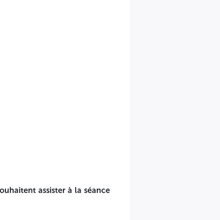
 séance d'ouverture, dont la date et l’heure leur seront
ouhaitent assister à la séance