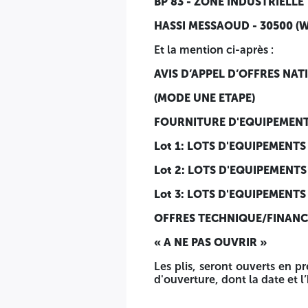
BP 83 - ZONE INDUSTRIELLE
OFFRES TECHNIQUE/FINANCIERE
HASSI MESSAOUD - 30500 (W
« A NE PAS OUVRIR »
Et la mention ci-après :
Les plis, seront ouverts en présence du ou des représen
AVIS D’APPEL D’OFFRES NA
communiquées par lettre d'invitation.
(MODE UNE ETAPE)
FOURNITURE D'EQUIPEMENTS 
Lot 1: LOTS D'EQUIPEMENTS 
Lot 2: LOTS D'EQUIPEMENTS
Lot 3: LOTS D'EQUIPEMENTS 
OFFRES TECHNIQUE/FINANC
« A NE PAS OUVRIR »
Les plis, seront ouverts en p
d'ouverture, dont la date et l