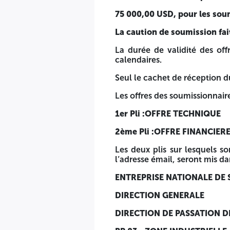
Les deux plis sur lesquels sont mentionnés la dénominatio
scellée, anonyme et portant la mention suivante :
75 000,00 USD, pour les sou
ENTREPRISE NATIONALE DE SERVICES AUX PUITS « ENSP 
La caution de soumission fait
DIRECTION GENERALE
La durée de validité des off
calendaires.
DIRECTION DE PASSATION DE CONTRATS
Seul le cachet de réception d
BP 83 - ZONE INDUSTRIELLE
Les offres des soumissionnaire
HASSI MESSAOUD - 30500 (W. OUARGLA) - ALGERIE
1er Pli :OFFRE TECHNIQUE
Et la mention ci-après :
2ème Pli :OFFRE FINANCIER
AVIS D’APPEL D’OFFRES NATIONAL ET INTERNATIONAL 
Les deux plis sur lesquels s
(MODE UNE ETAPE)
l’adresse émail, seront mis d
FOURNITURE D'EQUIPEMENTS DE SURFACE SLICKLINE EN T
ENTREPRISE NATIONALE DE S
Lot 1: LOTS D'EQUIPEMENTS DE SURFACE SIX (06) UNITES
DIRECTION GENERALE
Lot 2: LOTS D'EQUIPEMENTS DE SURFACE QUATRE (04) UN
DIRECTION DE PASSATION 
Lot 3: LOTS D'EQUIPEMENTS DE SURFACE TROIS (03) UNIT