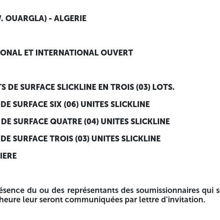
. OUARGLA) - ALGERIE
tants des soumissionnaires qui souhaitent assister à la
TIONAL ET INTERNATIONAL OUVERT
DE SURFACE SLICKLINE EN TROIS (03) LOTS.
DE SURFACE SIX (06) UNITES SLICKLINE
 DE SURFACE QUATRE (04) UNITES SLICKLINE
4514
4514
DE SURFACE TROIS (03) UNITES SLICKLINE
IERE
résence du ou des représentants des soumissionnaires qui s
’heure leur seront communiquées par lettre d'invitation.