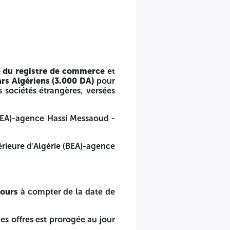
le
bordereau de versement original
(remis par la BEA), de l
nte Euros
(
30 Euros
) pour les sociétés étrangères, versée
argla.
 Hassi Messaoud -Ouargla.
e du registre de commerce
et
ars Algériens (3.000 DA)
pour
s sociétés étrangères, versées
rution du présent avis d’appel d’offres dans le BAOSEM.
ouvrable suivant.
BEA)-agence Hassi Messaoud -
sidérée comme nulle et non avenue.
ieure d’Algérie (BEA)-agence
es documents exigés dans le dossier d’appel d’offres ains
jours
à compter de la date de
des offres est prorogée au jour