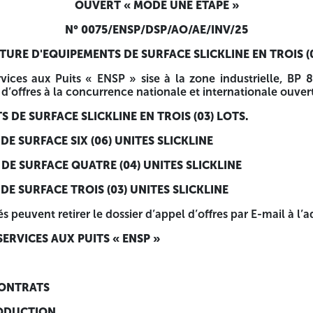
OUVERT « MODE UNE ETAPE »
ROIS (03) LOTS.
N°
0075/ENSP/DSP/AO/AE/INV/25
 SLICKLINE
URE D'EQUIPEMENTS DE SURFACE SLICKLINE EN TROIS (
ITES SLICKLINE
rvices aux Puits « ENSP » sise à la zone industrielle, BP
 d’offres à la concurrence nationale et internationale ouvert
ES SLICKLINE
DE SURFACE SLICKLINE EN TROIS (03) LOTS.
appel d’offres par E-mail à l’adresse indiquée ci-dessous :
DE SURFACE SIX (06) UNITES SLICKLINE
»
 DE SURFACE QUATRE (04) UNITES SLICKLINE
DE SURFACE TROIS (03) UNITES SLICKLINE
s peuvent retirer le dossier d’appel d’offres par E-mail à l’
ERVICES AUX PUITS « ENSP »
ie
CONTRATS
RODUCTION