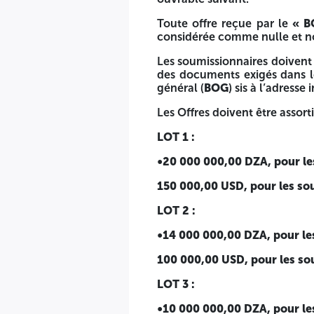
LOT 2 :
Toute offre reçue par le
« B
considérée comme nulle et n
•14 000 000,00 DZA, pour les soumissionnaires nationau
Les soumissionnaires doivent 
100 000,00 USD, pour les soumissionnaires étrangers
des documents exigés dans le
général (
BOG
) sis à l’adresse
LOT 3 :
Les Offres doivent être assort
•10 000 000,00 DZA, pour les soumissionnaires nationau
LOT 1 :
75 000,00 USD, pour les soumissionnaires étrangers
•20 000 000,00 DZA, pour le
La caution de soumission fait partie intégrante de l’offre
150 000,00 USD, pour les so
La durée de validité des offres, est de Cent Cinquante (150)
LOT 2 :
Seul le cachet de réception du bureau d’ordre général appo
•14 000 000,00 DZA, pour le
Les offres des soumissionnaires devront contenir deux plis f
100 000,00 USD, pour les so
1er Pli :OFFRE TECHNIQUE
LOT 3 :
2ème Pli :OFFRE FINANCIERE
•10 000 000,00 DZA, pour le