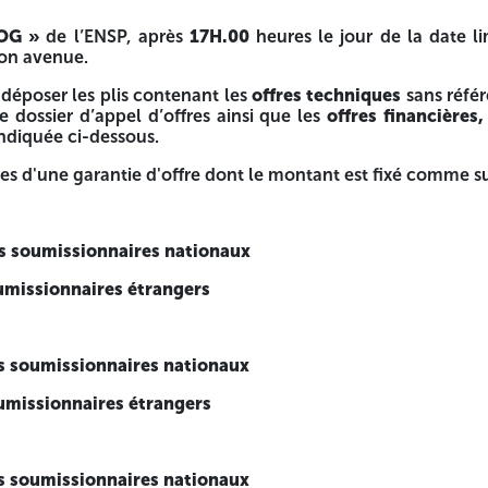
OG »
de l’ENSP, après
17H.00
heures le jour de la date li
on avenue.
x
déposer les plis contenant les
offres techniques
sans réfé
 dossier d’appel d’offres ainsi que les
offres financières,
 indiquée ci-dessous.
ies d'une garantie d'offre dont le montant est fixé comme sui
x
s soumissionnaires nationaux
 technique.
umissionnaires étrangers
 jours, assortie d'un délai supplémentaire de 30 jours calend
sé sur le pli
fera foi.
s soumissionnaires nationaux
ermés et séparés :
umissionnaires étrangers
s soumissionnaires nationaux