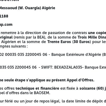
ssation de contrats
une copie du registre de commerce
et 
es sociétés relevant du droit Algérien et la somme de
Tre
 Messaoud (W. Ouargla) Algérie
 1188
que Extérieure d’Algérie (BEA)-agence Hassi Messaoud -Ou
up.com
 BEXADZALA035- Banque Extérieure d’Algérie (BEA)-agence
 remettre à la direction de passation de contrats
une copi
résent Appel d'Offres.
riginal
(remis par la BEA), de la somme de
Trois Mille Din
it Algérien et la somme de
Trente Euros
(
30 Euros
) pour le
ère
est fixée à
soixante (60) jours
à compter de la date de pa
ptes suivants :
gal, la date limite de dépôt des offres est prorogée au jour 
2 00035 035 2200045 06 - Banque Extérieure d’Algérie (
ures le jour de la date limite de dépôt des offres sera con
035 035 2200045 06 - SWIFT: BEXADZALA035- Banque Extér
s
offres techniques
sans référence aux prix, accompagnées d
éral (
BOG
) sis à l’adresse indiquée ci-dessous.
 seule étape s'applique au présent Appel d'Offres.
t le montant est fixé comme suit :
es offres
technique et financière
est fixée à
soixante (60) 
pel d’offres dans le BAOSEM.
x
ur férié ou un jour de repos légal, la date limite de dépôt 