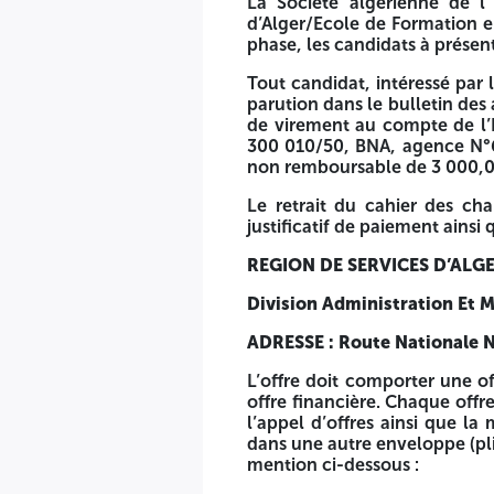
La Société algérienne de l’
d’Alger/Ecole de Formation e
NIF N° 000916097918989
phase, les candidats à présen
Tout candidat, intéressé par l
parution dans le bulletin des 
de virement au compte de l
La Société algérienne de l’’électricité et du gaz - Service
300 010/50, BNA, agence N°6
d’appel d'offres ouvert à la concurrence Nationale, ayant p
non remboursable de 3 000,00 D
Formation de l’activité Affaires Juridiques
Le retrait du cahier des ch
justificatif de paiement ainsi
La Société algérienne de l’’électricité et du gaz - Servi
présent appel d'offres qui se déroulera en une seule phase,
REGION DE SERVICES D’ALG
Tout candidat, intéressé par le présent avis, peut retirer l
Division Administration Et 
l’Energie et des Mines (BAOSEM), sous présentation de l’
300 010/50, BNA, agence N°602 krim Belkacem Alger, ouv
ADRESSE : Route Nationale N
Algériens) (L’avis de virement faisant foi).
L’offre doit comporter une o
Le retrait du cahier des charges devra être effectué pa
offre financière. Chaque offr
commerce à l’adresse ci-après :
l’appel d’offres ainsi que l
dans une autre enveloppe (pli
REGION DE SERVICES D’ALGER
mention ci-dessous :
ème