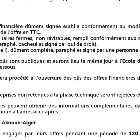
ne habilitée à engager le marché.
ent certifiés par un comptable agrée pour les person
 financière dûment signée établie conformément au modè
odèle en annexe 02)
.
de l’offre en TTC.
itaires fermes, non révisables, rempli conformément aux 
araphé, cacheté et signé par qui de droit).
ce I), dûment complété, paraphé et signé par une personne h
lie conformément au modèle du cahier des charges en mentio
plis sont publiques et auront lieu le même jour à
l’Ecole
, rempli conformément aux dispositions du bordereau des pr
dessous.
é et signé par une personne habilitée.
era procédé à l’ouverture des plis des offres Financières 
lieu le même jour à
l’Ecole de Formation en Gestion-Ben A
reprises non retenues à la phase technique seront rejetées e
plis des offres Financières des soumissionnaires retenues t
ssés peuvent obtenir des informations complémentaires da
se technique seront rejetées et restituées séance tenante.
un à l’adresse ci-après :
mations complémentaires dans les bureaux de l’Ecole de For
n Aknoun-Alger
nt engagés par leurs offres pendant une période de
120 