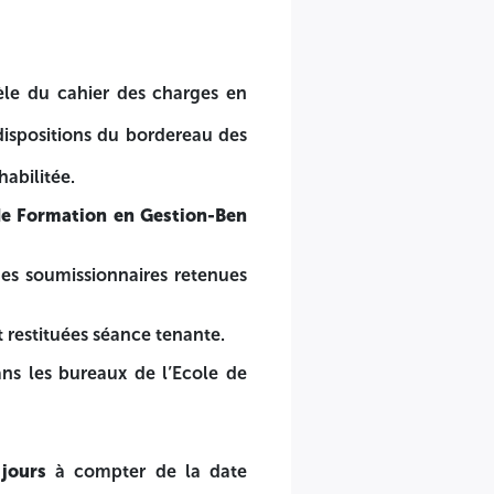
nes physiques ou un commissaire aux comptes pour le
le du cahier des charges en
dispositions du bordereau des
abilitée.
nnant le prix total de l’offre en TTC.
 de Formation en Gestion-Ben
ix sur support papier (paraphé, cacheté et signé par qui de
des soumissionnaires retenues
knoun
, à l'adresse citée ci-dessous.
t restituées séance tenante.
echniquement
ns les bureaux de l’Ecole de
mation en Gestion-Ben aknoun à l’adresse ci-après :
jours
à compter de la date