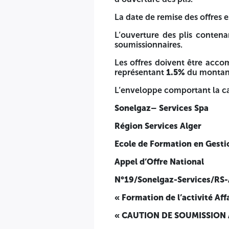
Les soumissionnaires restent engagés par leurs offres pen
La date de remise des offres e
La date de remise des offres est fixée au
21/10/2025 à 10h
L’ouverture des plis contena
L’ouverture des plis contenant les offres aura lieu le
21/10/
soumissionnaires.
Les offres doivent être accompagnées séparément, d’une
Les offres doivent être acc
taxes.
représentant
1.5%
du montant 
L’enveloppe comportant la caution de soumission, devrait ê
L’enveloppe comportant la cau
Sonelgaz– Services Spa
Sonelgaz– Services Spa
Région Services Alger
Région Services Alger
Ecole de Formation en Gestion-
Ecole de Formation en Gesti
Appel d’Offre National
Appel d’Offre National
N°19/Sonelgaz-Services/RS-A/EFGB/2025
N°19/Sonelgaz-Services/RS
« Formation de l’activité Affaires Juridiques »
« Formation de l’activité Aff
« CAUTION DE SOUMISSION À N’OUVRIR QU’À L’OCCASIO
« CAUTION DE SOUMISSION 
Cette caution de soumission est émise par une banque de dro