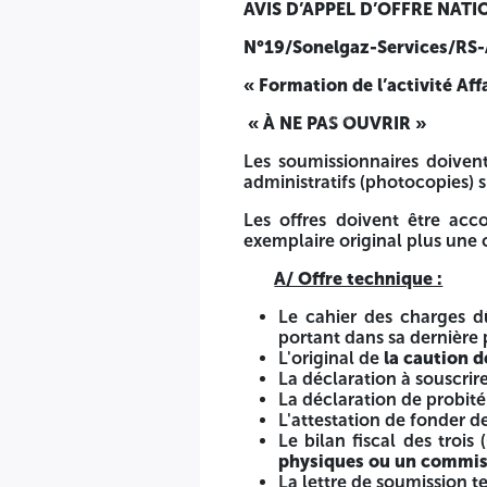
Division Administration Et Marchés/3
étage immeuble
AVIS D’APPEL D’OFFRE NAT
ADRESSE : Route Nationale N°38 - Gué de Constantine - A
N°19/Sonelgaz-Services/RS
L’offre doit comporter une offre technique (offre techniqu
« Formation de l’activité Aff
fermée et cachetée, indiquant la référence et l’objet de l’
une autre enveloppe (pli) anonyme, fermée et cachetée qui 
« À NE PAS OUVRIR »
4514
4514
AVIS D’APPEL D’OFFRE NATIONAL
Les soumissionnaires doiven
administratifs (photocopies) s
N°19/Sonelgaz-Services/RS-A/EFGB/2025
Les offres doivent être ac
« Formation de l’activité Affaires Juridiques »
exemplaire original plus une c
« À NE PAS OUVRIR »
A/ Offre technique :
Les soumissionnaires doivent remettre les offres techniq
Le cahier des charges 
cahier des charges.
portant dans sa dernière 
L'original de
la caution 
Les offres doivent être accompagnées des pièces réglementa
La déclaration à souscrire
La déclaration de probité
A/ Offre technique :
L'attestation de fonder d
Le bilan fiscal des trois
Le cahier des charges dûment complété (sans mention d
physiques ou un commiss
L'original de
la caution de soumission
(suivant le mod
La lettre de soumission t