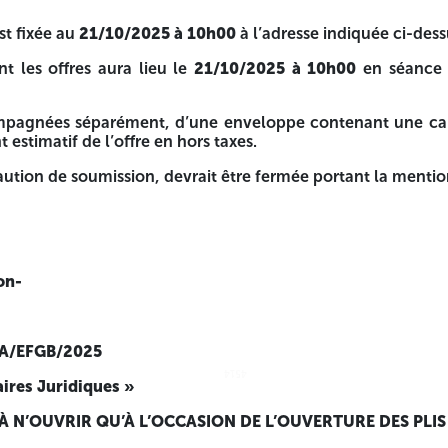
dant une période de
120 jours
à compter de la date d’ouvertu
st fixée au
21/10/2025 à 10h00
à l’adresse indiquée ci-dess
00
à l’adresse indiquée ci-dessus.
nt les offres aura lieu le
21/10/2025 à 10h00
en séance 
2025 à 10h00
en séance publique et en présence des soumi
 enveloppe contenant une caution bancaire de soumission
ompagnées séparément, d’une enveloppe contenant une ca
estimatif de l’offre en hors taxes.
tre fermée portant la mention suivante :
tion de soumission, devrait être fermée portant la mention
on-
-A/EFGB/2025
4514
4514
aires Juridiques »
N DE L’OUVERTURE DES PLIS FINANCIERS »
À N’OUVRIR QU’À L’OCCASION DE L’OUVERTURE DES PLIS
it Algérien ou la caisse de garantie des marchés dont la du