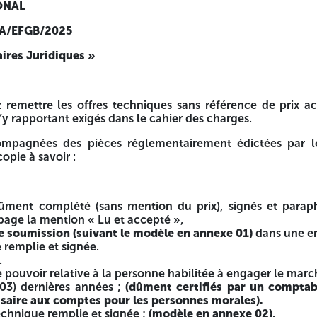
 REGION SERVICES D’ALGER
IONAL
lger.
-A/EFGB/2025
e + enveloppe fermée de la caution de soumission) et une of
aires Juridiques »
appel d’offres ainsi que la mention « technique » ou « fina
ne doit comporter aucun signe distinctif autre que la ment
t remettre les offres techniques sans référence de pri
’y rapportant exigés dans le cahier des charges.
compagnées des pièces réglementairement édictées par l
opie à savoir :
ues sans référence de prix accompagnées des documents ad
dûment complété (sans mention du prix), signés et para
page la mention « Lu et accepté »,
de soumission
(suivant le modèle en annexe 01)
dans une e
irement édictées par le cahier des charges, en un exemplair
 remplie et signée.
.
e pouvoir relative à la personne habilitée à engager le marc
 (03) dernières années ;
(dûment certifiés par un comptab
u prix), signés et paraphés aux bas de chaque page portant
aire aux comptes pour les personnes morales).
èle en annexe 01)
dans une enveloppe ferméeséparée ;
echnique remplie et signée ;
(modèle en annexe 02)
.