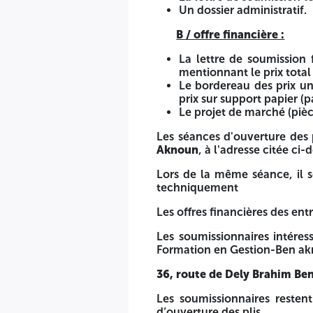
La déclaration à souscrire remplie et signée.
Un dossier administratif.
La déclaration de probité.
L'attestation de fonder de pouvoir relative à la person
B / offre financière :
Le bilan fiscal des trois (03) dernières années ;
(dûm
personnes morales).
La lettre de soumission
La lettre de soumission technique remplie et signée ;
(m
mentionnant le prix total 
Un dossier administratif.
Le bordereau des prix un
prix sur support papier (p
B / offre financière :
Le projet de marché (piè
La lettre de soumission financière dûment signée étab
Les séances d'ouverture des 
Le bordereau des prix unitaires fermes, non révisables
Aknoun
, à l'adresse citée ci-
droit).
Le projet de marché (pièce I), dûment complété, paraph
Lors de la même séance, il s
techniquement
Les séances d'ouverture des plis sont publiques et auront 
Les offres financières des ent
Lors de la même séance, il sera procédé à l’ouverture des 
Les soumissionnaires intére
Les offres financières des entreprises non retenues à la pha
Formation en Gestion-Ben akno
Les soumissionnaires intéressés peuvent obtenir des infor
36, route de Dely Brahim Be
36, route de Dely Brahim Ben Aknoun-Alger
Les soumissionnaires reste
d’ouverture des plis.