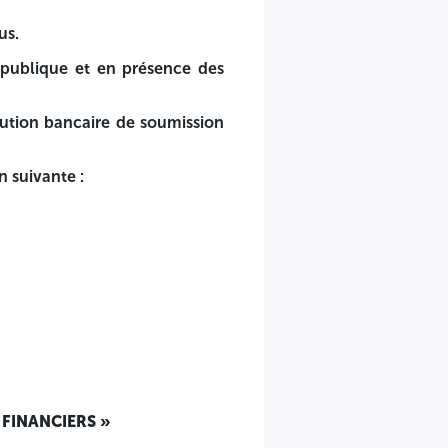
re des plis.
us.
publique et en présence des
ssionnaires.
 représentant
1.5%
du montant estimatif de l’offre en hor
ution bancaire de soumission
 suivante :
 FINANCIERS »
rée de validité est égale à la durée de validité des offres