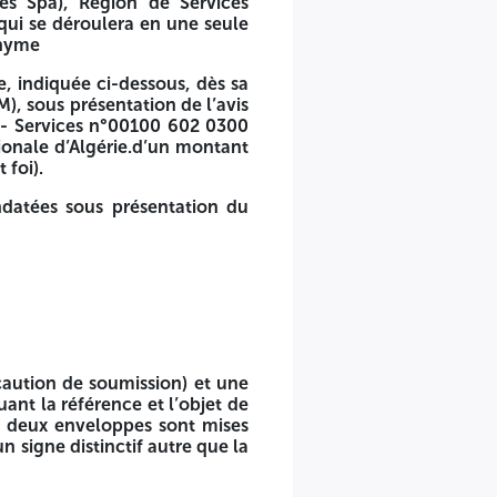
ces Spa), Région de Services
qui se déroulera en une seule
onyme
se, indiquée ci-dessous, dès sa
), sous présentation de l’avis
- Services n°00100 602 0300
-RSA/Ecole de Formation en Gestion-Ben aknoun, lance un avis
onale d’Algérie.d’un montant
 foi).
datées sous présentation du
ger/Ecole de Formation en Gestion-Ben aknoun invite par le
e sous plis fermé et anonyme
a parution dans le bulletin des appels d’offres du secteur de
stion BenAknoun/RS-A/Sonelgaz- Services n°00100 602 0300
nt non remboursable de 3 000,00 DA (Trois Mille Dinars
caution de soumission) et une
stificatif de paiement ainsi qu’une copie du registre de
ant la référence et l’objet de
es deux enveloppes sont mises
signe distinctif autre que la