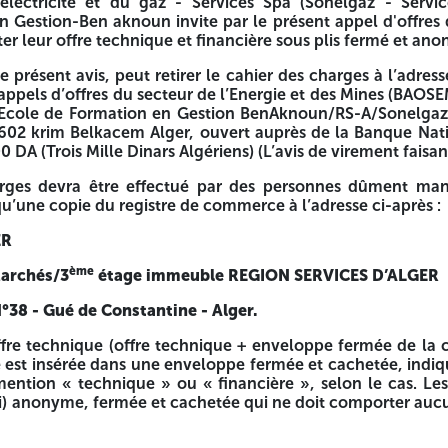
’électricité et du gaz - Services Spa (Sonelgaz - Servi
n Gestion-Ben aknoun invite par le présent appel d'offres 
ter leur offre technique et financière sous plis fermé et an
Appel d’Offres National Ouvert
e présent avis, peut retirer le cahier des charges à l’adres
N°19/Sonelgaz-Services/RS-A/EFGB/2025
appels d’offres du secteur de l’Energie et des Mines (BAOSEM
’Ecole de Formation en Gestion BenAknoun/RS-A/Sonelgaz
s Spa (Sonelgaz - Services Spa), Région de Services d'Alger
02 krim Belkacem Alger, ouvert auprès de la Banque Nati
our objet :
A (Trois Mille Dinars Algériens) (L’avis de virement faisant
arges devra être effectué par des personnes dûment man
 qu’une copie du registre de commerce à l’adresse ci-après :
ces Spa (Sonelgaz - Services Spa), Région de Services d’Al
 les candidats à présenter leur offre technique et financièr
ER
e cahier des charges à l’adresse, indiquée ci-dessous, dès s
ème
Marchés/3
étage immeuble REGION SERVICES D’ALGER
avis de virement au compte de l’Ecole de Formation en Ge
ert auprès de la Banque Nationale d’Algérie.d’un monta
°38 - Gué de Constantine - Alger.
ffre technique (offre technique + enveloppe fermée de la 
r des personnes dûment mandatées sous présentation du ju
e est insérée dans une enveloppe fermée et cachetée, indiqu
a mention « technique » ou « financière », selon le cas. L
) anonyme, fermée et cachetée qui ne doit comporter aucun 