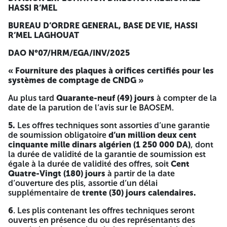
Une (01) plaque à orifice 08’’ ;
HASSI R’MEL
3
. Le Dossier d’Appel d’Offres version électronique, peut
BUREAU D’ORDRE GENERAL, BASE DE VIE, HASSI
être retiré par une demande mail à:
R’MEL LAGHOUAT
spm.ghr@sonatrach.dz
jointe d’un reçu de versement,
registre de commerce et les coordonnées téléphoniques
DAO N°07/HRM/EGA/INV/2025
de l’entreprise .
« Fourniture des plaques à orifices certifiés pour les
Au plus tard vingt-huit
(
28
) jours
à compter de la date de
systèmes de comptage de CNDG »
sa parution sur le BAOSEM, par tout candidat intéressé,
Au plus tard
Quarante-neuf
(49) jours
à compter de la
contre paiement d’un montant non remboursable de
Trois
date de la parution de l’avis sur le BAOSEM.
Mille Dinars
Algériens (3 000DA),
ce bon doit être établi
au nom du Soumissionnaire ou de l’entreprise avec le
5.
Les offres techniques sont assorties d’une garantie
numéro de l’affaire, le paiement sera effectué par virement
de soumission obligatoire
d’un million deux cent
à notre compte bancaire BEA HRM,
RIB : 002 00083
cinquante mille dinars algérien (1 250 000 DA
)
, dont
0832200109 Clé 50
la durée de validité de la garantie de soumission est
égale à la durée de validité des offres, soit
Cent
4.
Le mode de soumission en une seule étape s’applique au
Quatre-Vingt (180) jours
à partir de la date
présent Appel d’Offres,
d’ouverture des plis, assortie d’un délai
5.
Au titre du présent appel d’offre, les offres techniques,
supplémentaire de
trente (30) jours calendaires.
sans aucune indication de prix et les offres financières
6
. Les plis contenant les offres techniques seront
doivent être remises simultanément dans deux plis séparés
ouverts en présence du ou des représentants des
contenus dans un même pli anonyme, à l’adresse