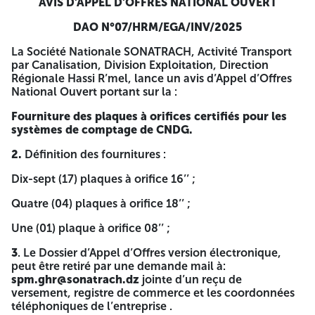
AVIS D’APPEL D’OFFRES NATIONAL OUVERT
jours à partir de la date d’ouverture des plis, assortie d’un
délai supplémentaire de trente (30) jours calendaires. 6.
DAO N°07/HRM/EGA/INV/2025
Les plis contenant les offres techniques seront ouverts en
présence du ou des représentants des soumissionnaires qui
La Société Nationale SONATRACH, Activité Transport
souhaitent y assister à la séance d’ouverture qui aura lieu à
par Canalisation, Division Exploitation, Direction
l’adresse de la Direction Régionale Hassi R’mel, et à la date
Régionale Hassi R’mel, lance un avis d’Appel d’Offres
indiquée dans la lettre d'invitation d'ouverture COP ; Les
National Ouvert portant sur la :
plis contenant les offres financières seront ouverts et
Fourniture des plaques à orifices certifiés pour les
examinés en présence des soumissionnaires qui souhaitent
systèmes de comptage de CNDG.
y assister lors de la séance d’ouverture et d’examen des
offres financières qui se déroulera à la date, l’heure et à
2.
Définition des fournitures :
l’adresse mentionnées dans l’invitation qui sera adressée
au seul soumissionnaire dont les offres techniques sont
Dix-sept (17) plaques à orifice 16’’ ;
déclarées conformes aux exigences du Dossier d’Appel
d’Offres. 7. Les soumissionnaires resteront engagés par leur
Quatre (04) plaques à orifice 18’’ ;
offre pour une durée de Cent Quatre-Vingt (180) jours
calendaires à partir de la date d’ouverture des plis
Une (01) plaque à orifice 08’’ ;
technique. A -=-=-=-
3
. Le Dossier d’Appel d’Offres version électronique,
SONATRACH
peut être retiré par une demande mail à:
spm.ghr@sonatrach.dz
jointe d’un reçu de
Activité Transport Par Canalisation
versement, registre de commerce et les coordonnées
téléphoniques de l’entreprise .
Division Exploitation