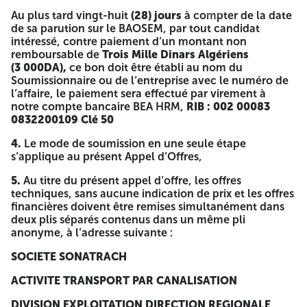
Au plus tard vingt-huit
(
28
) jours
à compter de la date
4514
4514
Direction Régionale Hassi R’mel
de sa parution sur le BAOSEM, par tout candidat
intéressé, contre paiement d’un montant non
BP 87 Hassi R'mel, Wilaya de Laghouat
remboursable de
Trois Mille Dinars
Algériens
(3 000DA),
ce bon doit être établi au nom du
Tél :029. 18.74.83 Fax : 029 .18.72.16
Soumissionnaire ou de l’entreprise avec le numéro de
l’affaire, le paiement sera effectué par virement à
AVIS D’APPEL D’OFFRES NATIONAL OUVERT
notre compte bancaire BEA HRM,
RIB : 002 00083
DAO N°07/HRM/EGA/INV/2025
0832200109 Clé 50
La Société Nationale SONATRACH, Activité Transport par
4.
Le mode de soumission en une seule étape
Canalisation, Division Exploitation, Direction Régionale
s’applique au présent Appel d’Offres,
Hassi R’mel, lance un avis d’Appel d’Offres National Ouvert
5.
Au titre du présent appel d’offre, les offres
portant sur la :
techniques, sans aucune indication de prix et les offres
Fourniture des plaques à orifices certifiés pour les
financières doivent être remises simultanément dans
systèmes de comptage de CNDG.
deux plis séparés contenus dans un même pli
anonyme, à l’adresse suivante :
2.
Définition des fournitures :
SOCIETE SONATRACH
Dix-sept (17) plaques à orifice 16’’ ;
ACTIVITE TRANSPORT PAR CANALISATION
Quatre (04) plaques à orifice 18’’ ;
DIVISION EXPLOITATION DIRECTION REGIONALE