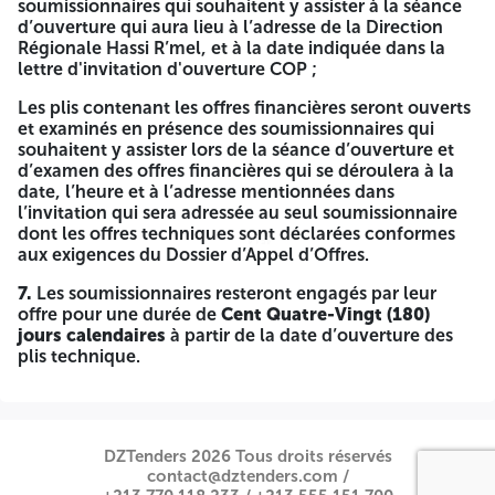
soumissionnaires qui souhaitent y assister à la séance
suivante :
d’ouverture qui aura lieu à l’adresse de la Direction
SOCIETE SONATRACH
Régionale Hassi R’mel, et à la date indiquée dans la
lettre d'invitation d'ouverture COP ;
ACTIVITE TRANSPORT PAR CANALISATION
Les plis contenant les offres financières seront ouverts
DIVISION EXPLOITATION DIRECTION REGIONALE HASSI
et examinés en présence des soumissionnaires qui
R’MEL
souhaitent y assister lors de la séance d’ouverture et
d’examen des offres financières qui se déroulera à la
BUREAU D’ORDRE GENERAL, BASE DE VIE, HASSI R’MEL
date, l’heure et à l’adresse mentionnées dans
LAGHOUAT
l’invitation qui sera adressée au seul soumissionnaire
dont les offres techniques sont déclarées conformes
4514
4514
DAO N°07/HRM/EGA/INV/2025
aux exigences du Dossier d’Appel d’Offres.
« Fourniture des plaques à orifices certifiés pour les
7.
Les soumissionnaires resteront engagés par leur
systèmes de comptage de CNDG »
offre pour une durée de
Cent Quatre-Vingt (180)
jours calendaires
à partir de la date d’ouverture des
Au plus tard
Quarante-neuf
(49) jours
à compter de la
plis technique.
date de la parution de l’avis sur le BAOSEM.
5.
Les offres techniques sont assorties d’une garantie de
soumission obligatoire
d’un million deux cent cinquante
mille dinars algérien (1 250 000 DA
)
, dont la durée de
DZTenders 2026 Tous droits réservés
validité de la garantie de soumission est égale à la durée
contact@dztenders.com /
de validité des offres, soit
Cent Quatre-Vingt (180) jours
à