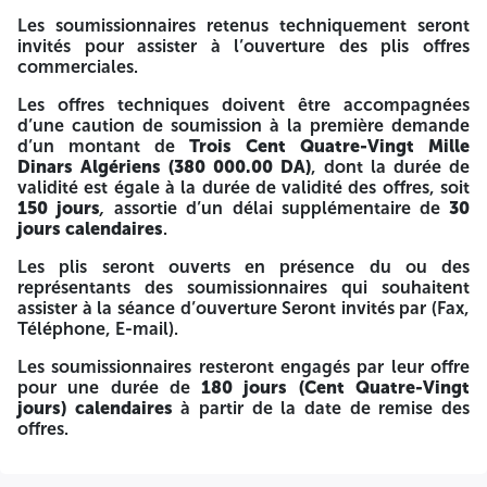
TRAVAUX DE REVETEMENT ET MENUISERIE AU NIVEAU DE
Les soumissionnaires retenus techniquement seront
RESTAURANT, SITE DE MESDAR
invités pour assister à l’ouverture des plis offres
PROJET : REALISATION DES CANTONNEMENTS DSP ET
commerciales.
DIVERS AMENAGEMENT EN DIFFERENTS SITES DE RTH
Les offres techniques doivent être accompagnées
Le Dossier d’Appel d’Offres peut être retiré au niveau de
d’une caution de soumission à la première demande
département juridique de la Direction Régionale Sud Est,
d’un montant de
Trois Cent Quatre-Vingt Mille
BP 127 ZI Hassi Messaoud, Willaya de Ouargla, et
Dinars Algériens (380 000.00 DA)
, dont la durée de
au plu
tard
validité est égale à la durée de validité des offres, soit
Vingt et Un (21) jours
à compter de la date d
parution du présent avis d'appel d'offres dans le BAOSEM,
150 jours
,
assortie d’un délai supplémentaire de
30
pour tout candidat intéressé, contre paiement d’un
jours calendaires
.
montant non remboursable de
5000,00 DA
Le paiemen
Les plis seront ouverts en présence du ou des
sera effectué par virement au compte bancaire
BEA
représentants des soumissionnaires qui souhaitent
Banque Extérieur d’Algérie/Agence de HASSI Messaoud
assister à la séance d’ouverture Seront invités par (Fax,
N° RIB 00200035350476011425.
Téléphone, E-mail).
Le mode de soumission en
une étape
s’applique au présen
Les soumissionnaires resteront engagés par leur offre
avis d’Appel d’Offres.
pour une durée de
180 jours
(Cent Quatre-Vingt
Au titre du présent Appel d’Offres national Ouvert,
jours) calendaires
à partir de la date de remise des
les
offres techniques
offres.
, sans aucune indication de prix et
les
offres financières
doivent être remises simultanément
dans deux plis séparés contenus dans un même pli, au