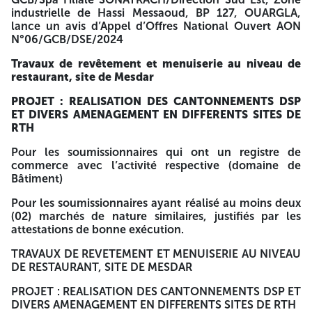
être accompagnées d’une caution de soumission à la
industrielle de Hassi Messaoud, BP 127, OUARGLA,
première demande d’un montant de Trois Cent Quatre-
lance un avis d’Appel d’Offres National Ouvert AON
Vingt Mille Dinars Algériens (380 000.00 DA), dont la durée
N°06/GCB/DSE/2024
de validité est égale à la durée de validité des offres, soit
150 jours, assortie d’un délai supplémentaire de 30 jours
Travaux de revêtement et menuiserie au niveau de
calendaires. Les plis seront ouverts en présence du ou des
restaurant, site de Mesdar
représentants des soumissionnaires qui souhaitent assister
PROJET : REALISATION DES CANTONNEMENTS DSP
à la séance d’ouverture Seront invités par (Fax, Téléphone,
ET DIVERS AMENAGEMENT EN DIFFERENTS SITES DE
E-mail). Les soumissionnaires resteront engagés par leur
RTH
offre pour une durée de 180 jours (Cent Quatre-Vingt
jours) calendaires à partir de la date de remise des offres. A
Pour les soumissionnaires qui ont un registre de
-=-=-=-
commerce avec l’activité respective (domaine de
Bâtiment)
GCB Spa
Pour les soumissionnaires ayant réalisé au moins deux
Société Nationale de Génie Civil et Bâtiment
(02) marchés de nature similaires, justifiés par les
attestations de bonne exécution.
Direction Sud Est
TRAVAUX DE REVETEMENT ET MENUISERIE AU NIVEAU
BP n° 127 Zone Industrielle Hassi Messaoud
DE RESTAURANT, SITE DE MESDAR
Tél : 029 74 64 25
PROJET : REALISATION DES CANTONNEMENTS DSP ET
Fax : 029 74 64 23
DIVERS AMENAGEMENT EN DIFFERENTS SITES DE RTH