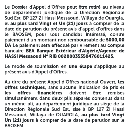
E-mail :
jur.gcb@gmail.com
Le Dossier d’Appel d’Offres peut être retiré au niveau
de département juridique de la Direction Régionale
AVIS D’APPEL D’OFFRES NATIONAL OUVERT
Sud Est, BP 127 ZI Hassi Messaoud, Willaya de Ouargla,
et
au plus tard
Vingt et Un (21) jours
à compter de la
N° 06/GCB/DSE/2024
date de parution du présent avis d'appel d'offres dans
le BAOSEM, pour tout candidat intéressé, contre
La Société Nationale de Génie Civil et Bâtiment, GCB/Spa
paiement d’un montant non remboursable de
5000,00
Filiale SONATRACH/Direction Sud Est, Zone industrielle de
DA
Le paiement sera effectué par virement au compte
Hassi Messaoud, BP 127, OUARGLA, lance un avis d’Appel
bancaire
BEA Banque Extérieur d’Algérie/Agence de
d’Offres National Ouvert AON N°06/GCB/DSE/2024
HASSI Messaoud N° RIB 00200035350476011425.
Travaux de revêtement et menuiserie au niveau de
Le mode de soumission en
une étape
s’applique au
restaurant, site de Mesdar
présent avis d’Appel d’Offres.
PROJET : REALISATION DES CANTONNEMENTS DSP ET
Au titre du présent Appel d’Offres national Ouvert,
les
DIVERS AMENAGEMENT EN DIFFERENTS SITES DE RTH
offres techniques
, sans aucune indication de prix et
les offres financières
doivent être remises
Pour les soumissionnaires qui ont un registre de commerce
simultanément dans deux plis séparés contenus dans
avec l’activité respective (domaine de Bâtiment)
un même pli, au département juridique au siège de la
Direction Régionale Sud Est, sise à BP 127 ZI Hassi
Pour les soumissionnaires ayant réalisé au moins deux (02)
Messaoud, Willaya de OUARGLA,
au plus tard Vingt
marchés de nature similaires, justifiés par les attestations
Un (21) jours
à compter de la date de parution sur le
de bonne exécution.
BAOSEM.