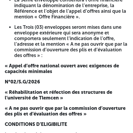
mention manuscrite : « lu et approuvé ». Planning des
indiquant la dénomination de l’entreprise, la
travaux Mémoire technique Tout document permettant
Référence et l’objet de l’appel d’offres ainsi que la
d’évaluer les capacités des candidats ou des
mention « Offre Financière ».
soumissionnaires, et le cas échéant des sous-traitants, ou
une note technique justificative précisant la qualité et les
Les Trois (03) enveloppes seront mises dans une
caractéristiques techniques des équipements proposés.
enveloppe extérieure qui sera anonyme et
Conformément aux dispositions de l’article 68 du décret
comportera seulement l’indication de l’offre,
présidentiel n°15-247 du 16 septembre 2015, portant
l’adresse et la mention « A ne pas ouvrir que par la
réglementation des marchés publics, le service
commission d’ouverture des plis et d’évaluation
contractant peut demander aux soumissionnaires de
des offres » :
présenter des prototypes ou échantillons permettant de
mieux apprécier la qualité des équipements proposés
« Appel d’offre national ouvert avec exigences de
notamment dans le cas de la fourniture de la Quincaillerie
capacités minimales
et l’appareillage électrique. 3- L’offre Financière : La lettre
de soumission contenant les montants par lot, en HT et en
N°02/S.G/2026
TTC, en chiffres et en lettres (non renseignée ou non
signée entraîne le rejet de l’offre) Le bordereau des prix
« Réhabilitation et réfection des structures de
unitaires Le détail quantitatif et estimatif Validité des offres
l’université de Tlemcen »
: Les soumissionnaires resteront engagés par leurs offres
pendant une période de quatre-vingt-dix (90) jours à partir
« A ne pas ouvrir que par la commission d’ouverture
de la date de dépôt des offres. La durée de préparation des
des plis et d’évaluation des offres »
offres est fixée à Quinze (15) jours à compter de la date de
la première parution du présent avis dans la presse. La date
CONDITIONS D’ELIGIBILITE
de remise des offres : La date de dépôt des offres est fixée