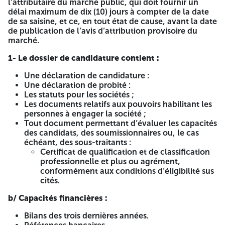
l’attributaire du marché public, qui doit fournir un
délai maximum de dix (10) jours à compter de la date
Lot n°03 : Peinture.
de sa saisine, et ce, en tout état de cause, avant la date
de publication de l’avis d’attribution provisoire du
Lot n°04 : réhabilitations et réfection de l’étanchéité et
marché.
des faux plafonds.
1- Le dossier de candidature contient :
Lot n°05 : réhabilitations fac science université 4.0.
Une déclaration de candidature :
Lot n°06 : réhabilitation et maintenance des ascenseurs.
Une déclaration de probité :
Les statuts pour les sociétés ;
Lot n°07 : réhabilitation des locaux pédagogique (Hall
Les documents relatifs aux pouvoirs habilitant les
technologique ISTA).
personnes à engager la société ;
Les entreprises intéressées par le présent avis sont invites à
Tout document permettant d’évaluer les capacités
retirer le cahier des charges au niveau du sous directions
des candidats, des soumissionnaires ou, le cas
des moyens et maintenance Nouveau siège Rectorat au 6
échéant, des sous-traitants :
ème étage, pôle Mansourah, Tlemcen. Tél & Fax : 044-97-
Certificat de qualification et de classification
20-18 contre le paiement de la somme de Quatre Mille
professionnelle et plus ou agrément,
dinars (4000,00 DA) auprès de l’agent comptable de
conformément aux conditions d’éligibilité sus
l’université.
cités.
Les offres doivent parvenir comme suit :
b/ Capacités financières :
La 1ère enveloppe contiendra le dossier de
Bilans des trois dernières années.
candidature indiquant la dénomination de l’entreprise,