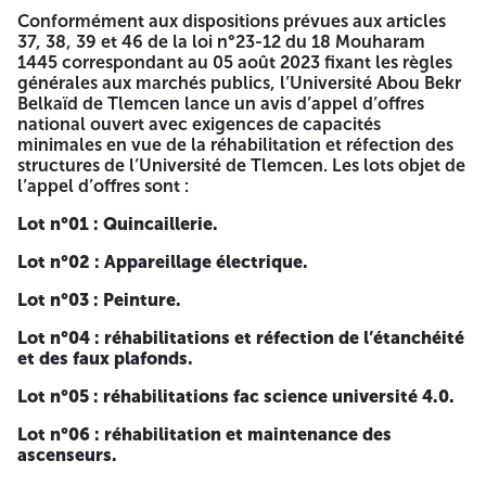
comprenant les codes compatibles avec l’objet de l’offre.
Conformément aux dispositions prévues aux articles
Agrément portant sur l’installation des équipements
37, 38, 39 et 46 de la loi n°23-12 du 18 Mouharam
sensibles à jour. E. Pour les offres relatives aux lots n° 06 :
1445 correspondant au 05 août 2023 fixant les règles
Registre de commerce comprenant les codes compatibles
générales aux marchés publics, l’Université Abou Bekr
avec l’objet de l’offre. Documents constituant l’offre
Belkaïd de Tlemcen lance un avis d’appel d’offres
Conformément aux dispositions de l’article 69 du décret
national ouvert avec exigences de capacités
présidentiel n°15-247 du 16 septembre 2015, portant
minimales en vue de la réhabilitation et réfection des
réglementation des marchés publics et des délégations de
structures de l’Université de Tlemcen. Les lots objet de
services publics, les documents justifiant les informations
l’appel d’offres sont :
contenues dans la déclaration de candidature sont exigés
uniquement de l’attributaire du marché public, qui doit
Lot n°01 : Quincaillerie.
fournir un délai maximum de dix (10) jours à compter de la
date de sa saisine, et ce, en tout état de cause, avant la
Lot n°02 : Appareillage électrique.
date de publication de l’avis d’attribution provisoire du
marché. 1- Le dossier de candidature contient : Une
Lot n°03 : Peinture.
déclaration de candidature : Une déclaration de probité :
Les statuts pour les sociétés ; Les documents relatifs aux
Lot n°04 : réhabilitations et réfection de l’étanchéité
pouvoirs habilitant les personnes à engager la société ;
et des faux plafonds.
Tout document permettant d’évaluer les capacités des
candidats, des soumissionnaires ou, le cas échéant, des
Lot n°05 : réhabilitations fac science université 4.0.
sous-traitants : Certificat de qualification et de
Lot n°06 : réhabilitation et maintenance des
classification professionnelle et plus ou agrément,
ascenseurs.
conformément aux conditions d’éligibilité sus cités. b/
Capacités financières : Bilans des trois dernières années.