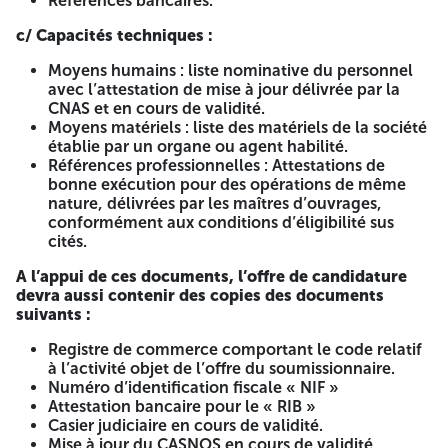
Références bancaires.
la référence et l’objet de l’appel d’offres ainsi que la
c/ Capacités techniques :
mention « Dossier de candidature ».
Moyens humains : liste nominative du personnel
La 2ème enveloppe contiendra l’offre technique
avec l’attestation de mise à jour délivrée par la
indiquant la dénomination de l’entreprise, la référence
CNAS et en cours de validité.
et l’objet de l’appel d’offres ainsi que la mention «
Moyens matériels : liste des matériels de la société
Offre technique ».
établie par un organe ou agent habilité.
La 3ème enveloppe contiendra l’offre financière
Références professionnelles : Attestations de
indiquant la dénomination de l’entreprise, la
bonne exécution pour des opérations de même
Référence et l’objet de l’appel d’offres ainsi que la
nature, délivrées par les maîtres d’ouvrages,
mention « Offre Financière ».
conformément aux conditions d’éligibilité sus
cités.
Les Trois (03) enveloppes seront mises dans une
enveloppe extérieure qui sera anonyme et comportera
A l’appui de ces documents, l’offre de candidature
seulement l’indication de l’offre, l’adresse et la
devra aussi contenir des copies des documents
mention « A ne pas ouvrir que par la commission
suivants :
d’ouverture des plis et d’évaluation des offres » :
Registre de commerce comportant le code relatif
« Appel d’offre national ouvert avec exigences de
à l’activité objet de l’offre du soumissionnaire.
capacités minimales
Numéro d’identification fiscale « NIF »
Attestation bancaire pour le « RIB »
N°02/S.G/2026
Casier judiciaire en cours de validité.
Mise à jour du CASNOS en cours de validité