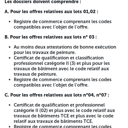
Les dossiers doivent comprendre :
au dernier jour de la durée de préparation des offres au
plus tard 12h00 mn. Ouverture des plis : Les
A. Pour les offres relatives aux lots 01,02 :
soumissionnaires sont invités à assister à l’ouverture des
plis qui aura lieu le dernier jour de la durée de préparation
Registre de commerce comprenant les codes
des offres à 14h00 mn et ce à l’adresse ci-dessus indiquée,
compatibles avec l’objet de l’offre.
si ce jour coïncide avec un jour férié ou un jour de repos
légal, la séance d’ouverture des plis est prorogée jusqu’au
B. Pour les offres relatives aux lots n° 03 :
jour ouvrable suivant. El Boudjahid/Pub. ANEP 2631005956
du 04/04/2026 A -=-=-=-
Au moins deux attestations de bonne exécution
pour les travaux de peinture.
RÉPUBLIQUE ALGÉRIENNE
Certificat de qualification et classification
professionnel catégorie II (3) et plus pour les
DÉMOCRATIQUE ET POPULAIRE
travaux de bâtiment avec le code relatif aux
travaux de peinture.
MINISTÈRE DE L'ENSEIGNEMENT
Registre de commerce comprenant les codes
compatibles avec l’objet de l’offre.
SUPÉRIEUR ET DE LA
C. Pour les offres relatives aux lots n°04, n°07 :
RECHERCHE SCIENTIFIQUE
Certificat de qualification et professionnel
UNIVERSITÉ ABOU BEKR
catégorie II (02) et plus avec le code relatif aux
travaux de bâtiments TCE et plus avec le code
BELKAÏD DE TLEMCEN
relatif aux travaux de bâtiments TCE.
Registre de commerce comprenant les codes