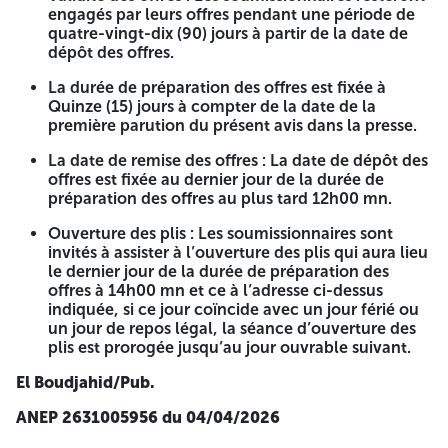
Documents constituant l’offre
engagés par leurs offres pendant une période de
quatre-vingt-dix (90) jours à partir de la date de
Conformément aux dispositions de l’article 69 du décret
dépôt des offres.
présidentiel n°15-247 du 16 septembre 2015, portant
réglementation des marchés publics et des délégations de
La durée de préparation des offres est fixée à
services publics, les documents justifiant les informations
Quinze (15) jours à compter de la date de la
contenues dans la déclaration de candidature sont exigés
première parution du présent avis dans la presse.
uniquement de l’attributaire du marché public, qui doit
fournir un délai maximum de dix (10) jours à compter de la
La date de remise des offres : La date de dépôt des
date de sa saisine, et ce, en tout état de cause, avant la
offres est fixée au dernier jour de la durée de
date de publication de l’avis d’attribution provisoire du
préparation des offres au plus tard 12h00 mn.
marché.
Ouverture des plis : Les soumissionnaires sont
1- Le dossier de candidature contient :
invités à assister à l’ouverture des plis qui aura lieu
le dernier jour de la durée de préparation des
Une déclaration de candidature :
offres à 14h00 mn et ce à l’adresse ci-dessus
Une déclaration de probité :
indiquée, si ce jour coïncide avec un jour férié ou
Les statuts pour les sociétés ;
un jour de repos légal, la séance d’ouverture des
Les documents relatifs aux pouvoirs habilitant les
plis est prorogée jusqu’au jour ouvrable suivant.
personnes à engager la société ;
Tout document permettant d’évaluer les capacités des
El Boudjahid/Pub.
candidats, des soumissionnaires ou, le cas échéant,
des sous-traitants :
ANEP 2631005956 du 04/04/2026
Certificat de qualification et de classification
professionnelle et plus ou agrément,