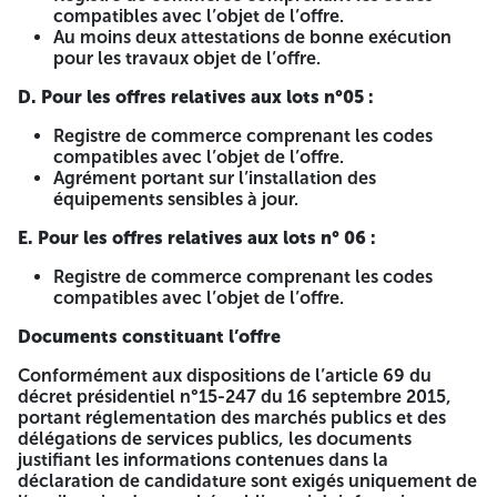
Avis d'Appel d'Offres National Ouvert
compatibles avec l’objet de l’offre.
Au moins deux attestations de bonne exécution
avec Exigence de Capacités
pour les travaux objet de l’offre.
Minimales
D. Pour les offres relatives aux lots n°05 :
N°02/S.G/2026
Registre de commerce comprenant les codes
compatibles avec l’objet de l’offre.
« Réhabilitation et réfection des structures
Agrément portant sur l’installation des
de l’Université de Tlemcen »
équipements sensibles à jour.
N.I.F. de l’université : 416020000130023
E. Pour les offres relatives aux lots n° 06 :
Conformément aux dispositions prévues aux articles 37,
Registre de commerce comprenant les codes
38, 39 et 46 de la loi n°23-12 du 18 Mouharam 1445
compatibles avec l’objet de l’offre.
correspondant au 05 août 2023 fixant les règles générales
aux marchés publics, l’Université Abou Bekr Belkaïd de
Documents constituant l’offre
Tlemcen lance un avis d’appel d’offres national ouvert
avec exigences de capacités minimales en vue de la
Conformément aux dispositions de l’article 69 du
réhabilitation et réfection des structures de l’Université de
décret présidentiel n°15-247 du 16 septembre 2015,
Tlemcen. Les lots objet de l’appel d’offres sont :
portant réglementation des marchés publics et des
délégations de services publics, les documents
Lot n°01 : Quincaillerie.
justifiant les informations contenues dans la
déclaration de candidature sont exigés uniquement de
Lot n°02 : Appareillage électrique.