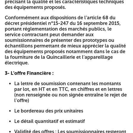
précisant la qualité et les caractéristiques techniques
des équipements proposés.
C. Pour les offres relatives aux lots n°04, n°07 :
Conformément aux dispositions de l’article 68 du
Certificat de qualification et professionnel catégorie II
décret présidentiel n°15-247 du 16 septembre 2015,
(02) et plus avec le code relatif aux travaux de
portant réglementation des marchés publics, le
bâtiments TCE et plus avec le code relatif aux travaux
service contractant peut demander aux
de bâtiments TCE.
soumissionnaires de présenter des prototypes ou
Registre de commerce comprenant les codes
échantillons permettant de mieux apprécier la qualité
compatibles avec l’objet de l’offre.
des équipements proposés notamment dans le cas de
Au moins deux attestations de bonne exécution pour
la fourniture de la Quincaillerie et l’appareillage
les travaux objet de l’offre.
électrique.
D. Pour les offres relatives aux lots n°05 :
3- L’offre Financière :
Registre de commerce comprenant les codes
La lettre de soumission contenant les montants
compatibles avec l’objet de l’offre.
par lot, en HT et en TTC, en chiffres et en lettres
Agrément portant sur l’installation des équipements
(non renseignée ou non signée entraîne le rejet de
sensibles à jour.
l’offre)
E. Pour les offres relatives aux lots n° 06 :
Le bordereau des prix unitaires
Registre de commerce comprenant les codes
Le détail quantitatif et estimatif
compatibles avec l’objet de l’offre.
Validité des offres : Les soumissionnaires resteront