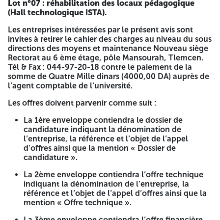
Lot n°07 : réhabilitation des locaux pédagogique
Références bancaires. c/ Capacités techniques : Moyens
(Hall technologique ISTA).
humains : liste nominative du personnel avec l’attestation
de mise à jour délivrée par la CNAS et en cours de validité.
Les entreprises intéressées par le présent avis sont
Moyens matériels : liste des matériels de la société établie
invites à retirer le cahier des charges au niveau du sous
par un organe ou agent habilité. Références
directions des moyens et maintenance Nouveau siège
professionnelles : Attestations de bonne exécution pour
Rectorat au 6 ème étage, pôle Mansourah, Tlemcen.
des opérations de même nature, délivrées par les maîtres
Tél & Fax : 044-97-20-18 contre le paiement de la
d’ouvrages, conformément aux conditions d’éligibilité sus
somme de Quatre Mille dinars (4000,00 DA) auprès de
cités. A l’appui de ces documents, l’offre de candidature
l’agent comptable de l’université.
devra aussi contenir des copies des documents suivants :
Registre de commerce comportant le code relatif à
Les offres doivent parvenir comme suit :
l’activité objet de l’offre du soumissionnaire. Numéro
d’identification fiscale « NIF » Attestation bancaire pour le
La 1ère enveloppe contiendra le dossier de
« RIB » Casier judiciaire en cours de validité. Mise à jour du
candidature indiquant la dénomination de
CASNOS en cours de validité Mise à jour du CACOBATH en
l’entreprise, la référence et l’objet de l’appel
cours de validité (pour les entreprises de réalisation) Extrait
d’offres ainsi que la mention « Dossier de
de rôles épuré et actualisé ou un échéancier de paiement
candidature ».
avec la mention « ne figure pas sur le fichier national des
fraudeurs » Attestation de dépôt légal des comptes
La 2ème enveloppe contiendra l’offre technique
sociaux (Art29 loi de finances 2009) Planning prévisionnel
indiquant la dénomination de l’entreprise, la
d’exécution des prestations 2- L’offre technique :
référence et l’objet de l’appel d’offres ainsi que la
Déclaration à souscrire Le cahier des charges, dûment
mention « Offre technique ».
signé et paraphé tel quel, portant à la dernière page la
La 3ème enveloppe contiendra l’offre financière