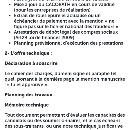
« Réhabilitation et réfection des structures de
Mise à jour du CACOBATH en cours de validité
l’université de Tlemcen »
(pour les entreprises de réalisation)
Extrait de rôles épuré et actualisé ou un
« A ne pas ouvrir que par la commission d’ouverture des
échéancier de paiement avec la mention « ne
plis et d’évaluation des offres »
figure pas sur le fichier national des fraudeurs »
Attestation de dépôt légal des comptes sociaux
CONDITIONS D’ELIGIBILITE
(Art29 loi de finances 2009)
Planning prévisionnel d’exécution des prestations
Les dossiers doivent comprendre :
2- L’offre technique :
A. Pour les offres relatives aux lots 01,02 :
Déclaration à souscrire
Registre de commerce comprenant les codes
compatibles avec l’objet de l’offre.
Le cahier des charges, dûment signé et paraphé tel
quel, portant à la dernière page la mention manuscrite
B. Pour les offres relatives aux lots n° 03 :
: « lu et approuvé ».
Au moins deux attestations de bonne exécution pour
Planning des travaux
les travaux de peinture.
Certificat de qualification et classification
Mémoire technique
professionnel catégorie II (3) et plus pour les travaux
de bâtiment avec le code relatif aux travaux de
Tout document permettant d’évaluer les capacités des
peinture.
candidats ou des soumissionnaires, et le cas échéant
Registre de commerce comprenant les codes
des sous-traitants, ou une note technique justificative
compatibles avec l’objet de l’offre.