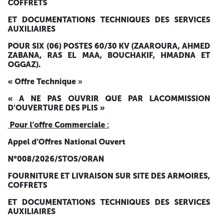
SERVICES AUXILIAIRES POUR SIX (06) POSTES 60/30 KV
COFFRETS
(ZAAROURA, AHMED ZABANA, RAS EL MAA, BOUCHAKIF,
HMADNA ET OGGAZ).
ET DOCUMENTATIONS TECHNIQUES DES SERVICES
AUXILIAIRES
Le présent appel d’offres est conçu selon un processus qui
se déroule en
une seule étape
POUR SIX (06) POSTES 60/30 KV (ZAAROURA, AHMED
ZABANA, RAS EL MAA, BOUCHAKIF, HMADNA ET
qui sera réalisé en Deux (02) phases comme suit :
OGGAZ).
Une première phase technique :
pour examiner le
« Offre Technique
»
capacités des entreprises.
« A NE PAS OUVRIR QUE PAR LACOMMISSION
Une seconde phase commerciale
ou il ne sera ouvert
D'OUVERTURE DES PLIS »
que les offres
Pour l’offre Commerciale
:
commerciales des soumissionnaires retenus à l’issue de
l’évaluation des offres techniques.
Appel d’Offres National Ouvert
Les soumissionnaires intéressés peuvent retirer le cahier
N°008/2026/STOS/ORAN
des charges de l’appel d’offres national ouvert au siège de
FOURNITURE ET LIVRAISON SUR SITE DES ARMOIRES,
la Région de Transport d’Oran, à l’adresse suivante :
COFFRETS
Société Algérienne de l’électricité et du gaz-Sonelgaz
ET DOCUMENTATIONS TECHNIQUES DES SERVICES
transport de l’électricité et opérateur système
Région d
AUXILIAIRES
Transport de l’Electricité d’Oran