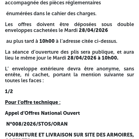
accompagnée des pièces réglementaires
soumissionnaires intéressés peuvent obtenir des
informations complémentaires dans les bureaux de la
énumérées dans le cahier des charges.
Région Transport de l’Electricité D’Oran, Division
procurment et gestion des stocks à l’adresse ci-dessus. 2/2
Les offres doivent être déposées sous double
A -=-=-=-
enveloppes cachetées le Mardi
28/04/2026
au plus tard à
10h00
à l’adresse citée ci-dessus.
Société Algérienne de l’Electricité et du Gaz- Transport
de l’Electricité et Opérateur Système
La séance d’ouverture des plis sera publique, et aura
lieu le même jour le Mardi
28/04/2026
à 10h00.
Direction Région du Transport de l’Electricité d’Oran
4514
4514
L’ enveloppe extérieure devra être anonyme, sans
AVIS D’APPEL D’OFFRES A LA CONCURRENCE NATIONAL
entête, ni cachet, portant la mention suivante sur
toutes les faces :
OUVERT N°008/2026/STOS/ORAN
1/2
La Société Algérienne de l’électricité et du gaz-Sonelgaz
transport de l’électricité et opérateur système/Direction
Pour l’offre technique
:
Région du Transport de l’Electricité d’Oran, lance un avis
d’appel d’Offres à la concurrence nationale ouverte ayant
Appel d’Offres National Ouvert
pour objet :
N°008/2026/STOS/ORAN
FOURNITURE ET LIVRAISON SUR SITE DES ARMOIRES,
COFFRETS ET DOCUMENTATIONS TECHNIQUES DES
FOURNITURE ET LIVRAISON SUR SITE DES ARMOIRES,