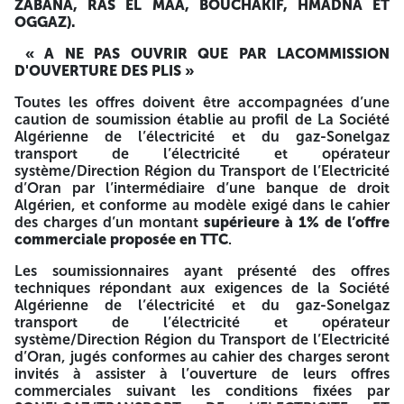
ZABANA, RAS EL MAA, BOUCHAKIF, HMADNA ET
La séance d’ouverture des plis sera publique, et aura lieu le
OGGAZ).
même jour le Mardi
28/04/2026
à 10h00.
« A NE PAS OUVRIR QUE PAR LACOMMISSION
L’ enveloppe extérieure devra être anonyme, sans entête,
D'OUVERTURE DES PLIS »
ni cachet, portant la mention suivante sur toutes les faces :
Toutes les offres doivent être accompagnées d’une
1/2
caution de soumission établie au profil de La Société
Pour l’offre technique
:
Algérienne de l’électricité et du gaz-Sonelgaz
transport de l’électricité et opérateur
Appel d’Offres National Ouvert
système/Direction Région du Transport de l’Electricité
d’Oran par l’intermédiaire d’une banque de droit
N°008/2026/STOS/ORAN
Algérien, et conforme au modèle exigé dans le cahier
des charges d’un montant
supérieure à 1% de l’offre
FOURNITURE ET LIVRAISON SUR SITE DES ARMOIRES,
commerciale proposée en TTC
.
COFFRETS
Les soumissionnaires ayant présenté des offres
ET DOCUMENTATIONS TECHNIQUES DES SERVICES
techniques répondant aux exigences de la Société
AUXILIAIRES
Algérienne de l’électricité et du gaz-Sonelgaz
transport de l’électricité et opérateur
POUR SIX (06) POSTES 60/30 KV (ZAAROURA, AHMED
système/Direction Région du Transport de l’Electricité
ZABANA, RAS EL MAA, BOUCHAKIF, HMADNA ET OGGAZ).
d’Oran, jugés conformes au cahier des charges seront
invités à assister à l’ouverture de leurs offres
« Offre Technique
»
commerciales suivant les conditions fixées par