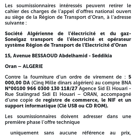
TECHNIQUES DES SERVICES AUXILIAIRES POUR SIX (06)
Les soumissionnaires intéressés peuvent retirer le
POSTES 60/30 KV (ZAAROURA, AHMED ZABANA, RAS EL
cahier des charges de l’appel d’offres national ouvert
MAA, BOUCHAKIF, HMADNA ET OGGAZ). « A NE PAS
au siège de la Région de Transport d’Oran, à l’adresse
OUVRIR QUE PAR LACOMMISSION D'OUVERTURE DES PLIS
suivante :
» Toutes les offres doivent être accompagnées d’une
caution de soumission établie au profil de La Société
Société Algérienne de l’électricité et du gaz-
Algérienne de l’électricité et du gaz-Sonelgaz transport de
Sonelgaz transport de l’électricité et opérateur
l’électricité et opérateur système/Direction Région du
système
Région de Transport de l’Electricité d’Oran
Transport de l’Electricité d’Oran par l’intermédiaire d’une
banque de droit Algérien, et conforme au modèle exigé
15, Avenue BESSAOUD Abdelhamid - Seddikia
dans le cahier des charges d’un montant supérieure à 1%
de l’offre commerciale proposée en TTC. Les
Oran – ALGERIE
soumissionnaires ayant présenté des offres techniques
répondant aux exigences de la Société Algérienne de
Contre la fourniture d’un ordre de virement de :
5
l’électricité et du gaz-Sonelgaz transport de l’électricité et
000,00 DA
(Cinq Mille dinars algérien) au compte BNA
opérateur système/Direction Région du Transport de
N°00100 966 0300 130 118/27
Agence Sid El Houari -
l’Electricité d’Oran, jugés conformes au cahier des charges
Rue Stalingrad Sidi El Houari – ORAN, accompagné
seront invités à assister à l’ouverture de leurs offres
d’une copie de
registre de commerce, le NIF et un
commerciales suivant les conditions fixées par
support informatique (Clé USB ou CD ROM).
SONELGAZ/TRANSPORT DE L’ELECTRICITE ET OPERATEUR
SYSTEM Direction Région du Transport de l’Electricité
Les soumissionnaires doivent adresser dans une
d’Oran. Les soumissionnaires restent engagés par leurs
première phase l’offre technique
offres pendant une période de Cent quatre-vingt (180)
uniquement sans aucune référence au prix,
jours à compter de la date d’ouverture des plis. Les