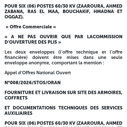
POUR SIX (06) POSTES 60/30 KV (ZAAROURA, AHMED
15, Avenue BESSAOUD Abdelhamid - Seddikia
ZABANA, RAS EL MAA, BOUCHAKIF, HMADNA ET
Oran – ALGERIE
OGGAZ).
Contre la fourniture d’un ordre de virement de :
5 000,0
«
Offre Commerciale »
DA
(Cinq Mille dinars algérien) au compte BNA
N°00100
« A NE PAS OUVRIR QUE PAR LACOMMISSION
966 0300 130 118/27
Agence Sid El Houari - Ru
D'OUVERTURE DES PLIS »
Stalingrad Sidi El Houari – ORAN, accompagné d’une copie
de
registre de commerce, le NIF et un support
Les deux enveloppes (l'offre technique et l’offre
informatique (Clé USB ou CD ROM).
financière) doivent être mises dans une seule
enveloppe anonyme, comportant la mention :
Les soumissionnaires doivent adresser dans une première
phase l’offre technique
Appel d’Offres National Ouvert
uniquement sans aucune référence au prix, accompagnée
N°008/2026/STOS/ORAN
des pièces réglementaires
FOURNITURE ET LIVRAISON SUR SITE DES ARMOIRES,
énumérées dans le cahier des charges.
COFFRETS
Les offres doivent être déposées sous double enveloppes
ET DOCUMENTATIONS TECHNIQUES DES SERVICES
cachetées le Mardi
28/04/2026
AUXILIAIRES
au plus tard à
10h00
à l’adresse citée ci-dessus.
POUR SIX (06) POSTES 60/30 KV (ZAAROURA, AHMED