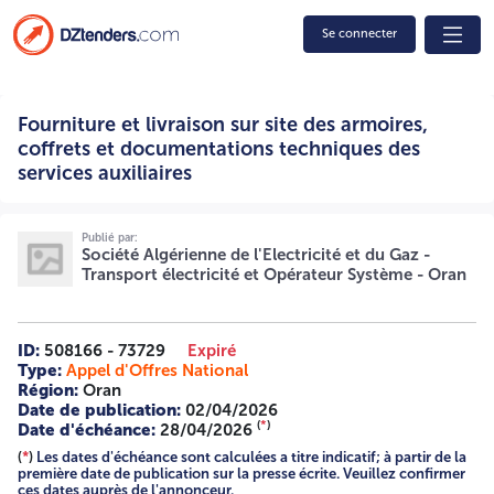
Se connecter
Fourniture et livraison sur site des armoires, coffrets et
Fourniture et livraison sur site des armoires,
documentations techniques des services auxiliaires
008/2026/STOS/ORAN 2496 100 00 4514 4514 Société
coffrets et documentations techniques des
Algérienne de l’Electricité et du Gaz- Transport de
services auxiliaires
l’Electricité et Opérateur Système Direction Région du
Transport de l’Electricité d’Oran AVIS D’APPEL D’OFFRES A
LA CONCURRENCE NATIONAL OUVERT
Publié par:
N°008/2026/STOS/ORAN La Société Algérienne de
Société Algérienne de l'Electricité et du Gaz -
l’électricité et du gaz-Sonelgaz transport de l’électricité et
Transport électricité et Opérateur Système - Oran
opérateur système/Direction Région du Transport de
l’Electricité d’Oran, lance un avis d’appel d’Offres à la
concurrence nationale ouverte ayant pour objet :
ID:
508166 - 73729
Expiré
FOURNITURE ET LIVRAISON SUR SITE DES ARMOIRES,
Type:
Appel d'Offres National
COFFRETS ET DOCUMENTATIONS TECHNIQUES DES
Région:
Oran
SERVICES AUXILIAIRES POUR SIX (06) POSTES 60/30 KV
Date de publication:
02/04/2026
(ZAAROURA, AHMED ZABANA, RAS EL MAA, BOUCHAKIF,
(
*
)
Date d'échéance:
28/04/2026
HMADNA ET OGGAZ). Le présent appel d’offres est conçu
selon un processus qui se déroule en une seule étape qui
(
*
)
Les dates d'échéance sont calculées a titre indicatif; à partir de la
première date de publication sur la presse écrite. Veuillez confirmer
sera réalisé en Deux (02) phases comme suit : Une première
ces dates auprès de l'annonceur.