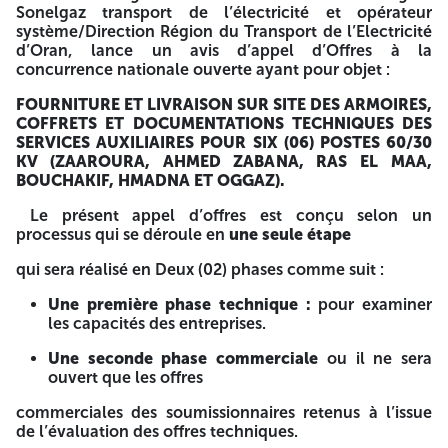
Sonelgaz transport de l’électricité et opérateur
enveloppe extérieure devra être anonyme, sans entête, ni
système/Direction Région du Transport de l’Electricité
cachet, portant la mention suivante sur toutes les faces :
d’Oran, lance un avis d’appel d’Offres à la
1/2 Pour l’offre technique : Appel d’Offres National Ouvert
concurrence nationale ouverte ayant pour objet :
N°008/2026/STOS/ORAN FOURNITURE ET LIVRAISON
SUR SITE DES ARMOIRES, COFFRETS ET
FOURNITURE ET LIVRAISON SUR SITE DES ARMOIRES,
DOCUMENTATIONS TECHNIQUES DES SERVICES
COFFRETS ET DOCUMENTATIONS TECHNIQUES DES
AUXILIAIRES POUR SIX (06) POSTES 60/30 KV (ZAAROURA,
SERVICES AUXILIAIRES POUR SIX (06) POSTES 60/30
AHMED ZABANA, RAS EL MAA, BOUCHAKIF, HMADNA ET
KV (ZAAROURA, AHMED ZABANA, RAS EL MAA,
OGGAZ). « Offre Technique » « A NE PAS OUVRIR QUE PAR
BOUCHAKIF, HMADNA ET OGGAZ).
LACOMMISSION D'OUVERTURE DES PLIS » Pour l’offre
Commerciale : Appel d’Offres National Ouvert
Le présent appel d’offres est conçu selon un
N°008/2026/STOS/ORAN FOURNITURE ET LIVRAISON SUR
processus qui se déroule en
une seule étape
SITE DES ARMOIRES, COFFRETS ET DOCUMENTATIONS
TECHNIQUES DES SERVICES AUXILIAIRES POUR SIX (06)
qui sera réalisé en Deux (02) phases comme suit :
POSTES 60/30 KV (ZAAROURA, AHMED ZABANA, RAS EL
MAA, BOUCHAKIF, HMADNA ET OGGAZ). « Offre
Une première phase technique :
pour examiner
Commerciale » « A NE PAS OUVRIR QUE PAR
les capacités des entreprises.
LACOMMISSION D'OUVERTURE DES PLIS » Les deux
enveloppes (l'offre technique et l’offre financière) doivent
Une seconde phase commerciale
ou il ne sera
être mises dans une seule enveloppe anonyme,
ouvert que les offres
comportant la mention : Appel d’Offres National Ouvert
commerciales des soumissionnaires retenus à l’issue
N°008/2026/STOS/ORAN FOURNITURE ET LIVRAISON SUR
de l’évaluation des offres techniques.
SITE DES ARMOIRES, COFFRETS ET DOCUMENTATIONS