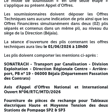
Le mode de soumission « en une seule étape »
N.I.F : 00001600137674406054
s’applique au présent Appel d’Offres.
AVIS D’APPEL D’OFFRES NATIONAL ET INTERNATIONAL
Les soumissionnaires doivent déposer les Offres
OUVERT
Techniques sans aucune indication de prix ainsi que les
Offres Financières simultanément dans deux (02) plis
N°06/RTC/MTD/2026
séparés et contenus dans un même pli, au niveau du
siège de la Direction (Béjaïa).
- La Société SONATRACH - Activité Transport par
Canalisation - Division Exploitation - Direction Régionale
La séance d’ouverture des plis contenant les offres
Centre - Arrière-port - BP 19 - 06000 Béjaïa, lance un avis
techniques aura lieu
le 01/06/2026 à 10h00
d’Appel d’Offres National et International
Ouvert N°06/RTC/MTD/2026 Portant :
Les plis doivent comporter les mentions ci-après :
Fourniture de pièces de rechange pour Tableaux
SONATRACH - Transport par Canalisation -
Division
électriques Haute et Moyenne Tension des deux Stations
Exploitation - Direction Régionale Centre - Arrière-
de Pompage SP2 & SP3
port, PB n° 19 - 06000 Béjaïa (Département Passation
des Contrats)
- Le Dossier d’Appel d’Offres peut-être retiré à l’adresse ci-
après, dans un délai de
quarante-cinq (45) jours
à
Avis d’Appel d’Offres National et International
compter de la date de parution du présent avis sur le
Ouvert N°06/RTC/MTD/2026
BAOSEM, (soit du 02/04/2026 au 17/05/2026), sur
présentation d’une copie du registre de commerce
Fourniture de pièces de rechange pour Tableaux
électronique et du justificatif de versement d’une somme
électriques Haute et Moyenne Tension des deux
de
Cinq Mille Dinars Algériens (5 000,00 DA)
ou
Stations de Pompage SP2 & SP3