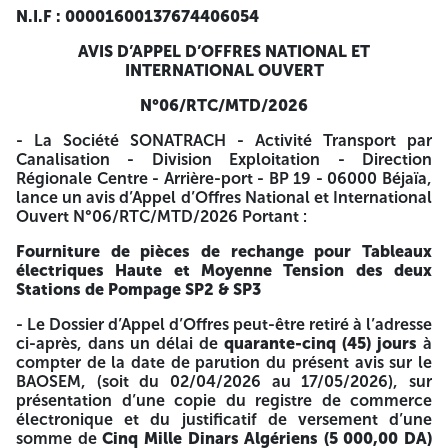
lieu le 01/06/2026 à 10h00 Les plis doivent comporter les
N.I.F : 00001600137674406054
mentions ci-après : SONATRACH - Transport par
AVIS D’APPEL D’OFFRES NATIONAL ET
Canalisation - Division Exploitation - Direction Régionale
INTERNATIONAL OUVERT
Centre - Arrière-port, PB n° 19 - 06000 Béjaïa
(Département Passation des Contrats) Avis d’Appel d’Offres
N°06/RTC/MTD/2026
National et International Ouvert N°06/RTC/MTD/2026
Fourniture de pièces de rechange pour Tableaux
- La Société SONATRACH - Activité Transport par
électriques Haute et Moyenne Tension des deux Stations
Canalisation - Division Exploitation - Direction
de Pompage SP2 & SP3 « Offre Technique et Offre
Régionale Centre - Arrière-port - BP 19 - 06000 Béjaïa,
Financière - À ne pas Ouvrir » Les Offres Techniques
lance un avis d’Appel d’Offres National et International
doivent être assorties d’une garantie bancaire de
Ouvert N°06/RTC/MTD/2026 Portant :
soumission dont la durée de validité est égale à la durée de
validité des Offres, soit (cent quatre-vingt (180) jours) à
Fourniture de pièces de rechange pour Tableaux
compter de la date limite de remise des Offres, assortie
électriques Haute et Moyenne Tension des deux
d’un délai supplémentaire de trente (30) jours calendaires,
Stations de Pompage SP2 & SP3
d’un montant exigé de trois cent cinquante mille (350
000,00 DA) de Dinars Algériens ou équivalent en devise
- Le Dossier d’Appel d’Offres peut-être retiré à l’adresse
pour les soumissionnaires de droit étranger. La garantie de
ci-après, dans un délai de
quarante-cinq (45) jours
à
soumission peut être remise, par le soumissionnaire ou son
compter de la date de parution du présent avis sur le
représentant mandaté, le jour de la réunion de la
BAOSEM, (soit du 02/04/2026 au 17/05/2026), sur
Commission d’Ouverture des Plis et avant l’ouverture des
présentation d’une copie du registre de commerce
plis des Offres Techniques. A l’issue de l’examen et de
électronique et du justificatif de versement d’une
l’évaluation des Offres Techniques, les soumissionnaires,
somme de
Cinq Mille Dinars Algériens (5 000,00 DA)