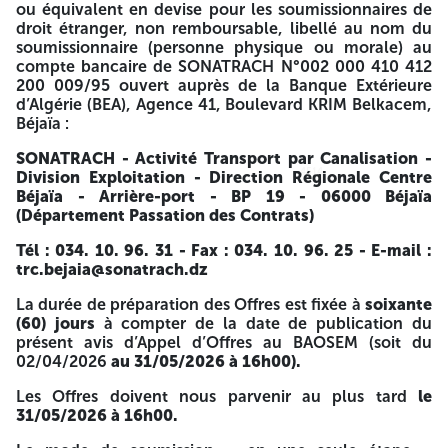
dont les Offres auront été jugées conformes aux exigences
ou équivalent en devise pour les soumissionnaires de
du Dossier d’Appel d’Offres, seront invités à la réunion
droit étranger, non remboursable, libellé au nom du
d’ouverture des plis contenant leurs offres financières. Les
soumissionnaire (personne physique ou morale) au
soumissionnaires resteront engagés par leurs Offres pour
compte bancaire de SONATRACH N°002 000 410 412
une durée de cent quatre-vingt (180) jours calendaires à
200 009/95 ouvert auprès de la Banque Extérieure
partir de la date limite de remise des offres. Si le dernier
d’Algérie (BEA), Agence 41, Boulevard KRIM Belkacem,
jour de la date limite de retrait du Dossier d’Appel d’Offres
Béjaïa :
ou de remise des offres, coïncide avec un jour férié et/ou
un jour de repos légal, la date sera reportée au jour
SONATRACH - Activité Transport par Canalisation -
ouvrable suivant. A -=-=-=-
4514
4514
Division Exploitation - Direction Régionale Centre
Béjaïa - Arrière-port - BP 19 - 06000 Béjaïa
SONATRACH
(Département Passation des Contrats)
Activité Transport par Canalisation
Tél : 034. 10. 96. 31 - Fax : 034. 10. 96. 25 - E-mail :
trc.bejaia@sonatrach.dz
Division Exploitation
La durée de préparation des Offres est fixée à
soixante
Direction Régionale Centre Bejaia
(60) jours
à compter de la date de publication du
présent avis d’Appel d’Offres au BAOSEM (soit du
Tél : 034.10.96.31- Fax : 034.10.96.25
02/04/2026
au 31/05/2026 à 16h00).
Adresse : Arrière-Port – BP 19 – Bejaia 06000
Les Offres doivent nous parvenir au plus tard
le
31/05/2026 à 16h00.
N°RC : 06/54 – 0013767B00