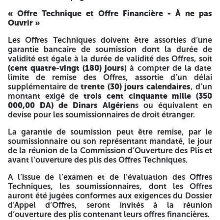
équivalent en devise pour les soumissionnaires de droit
étranger, non remboursable, libellé au nom du
« Offre Technique et Offre Financière - À ne pas
soumissionnaire (personne physique ou morale) au compte
Ouvrir »
bancaire de SONATRACH N°002 000 410 412 200 009/95
ouvert auprès de la Banque Extérieure d’Algérie (BEA),
Les Offres Techniques doivent être assorties d’une
Agence 41, Boulevard KRIM Belkacem, Béjaïa :
garantie bancaire de soumission dont la durée de
validité est égale à la durée de validité des Offres, soit
SONATRACH - Activité Transport par Canalisation -
(cent quatre-vingt (180) jours
) à compter de la date
Division Exploitation - Direction Régionale Centre Béjaïa
limite de remise des Offres, assortie d’un délai
- Arrière-port - BP 19 - 06000 Béjaïa (Département
supplémentaire de
trente (30) jours calendaires
, d’un
Passation des Contrats)
montant exigé de
trois cent cinquante mille (350
000,00 DA) de Dinars Algérien
s ou équivalent en
Tél : 034. 10. 96. 31 - Fax : 034. 10. 96. 25 - E-mail :
devise pour les soumissionnaires de droit étranger.
trc.bejaia@sonatrach.dz
La garantie de soumission peut être remise, par le
La durée de préparation des Offres est fixée à
soixante (60
soumissionnaire ou son représentant mandaté, le jour
jours
à compter de la date de publication du présent avis
de la réunion de la Commission d’Ouverture des Plis et
d’Appel d’Offres au BAOSEM (soit du 02/04/2026
au
avant l’ouverture des plis des Offres Techniques.
31/05/2026 à 16h00).
A l’issue de l’examen et de l’évaluation des Offres
Les Offres doivent nous parvenir au plus tard
le
Techniques, les soumissionnaires, dont les Offres
31/05/2026 à 16h00.
auront été jugées conformes aux exigences du Dossier
d’Appel d’Offres, seront invités à la réunion
Le mode de soumission « en une seule étape » s’applique
d’ouverture des plis contenant leurs offres financières.
au présent Appel d’Offres.