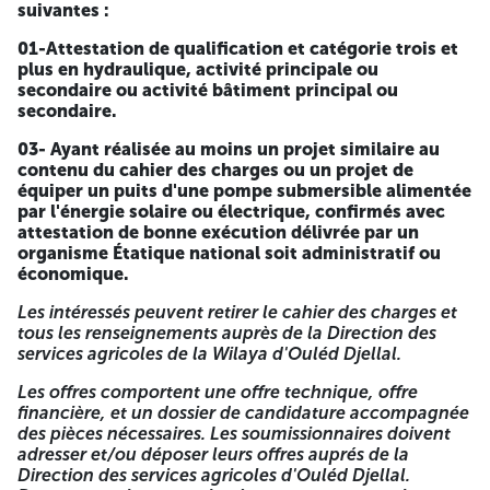
suivantes :
APPEL D'OFFRE NATIONAL OUVERT
01-Attestation de qualification et catégorie trois et
AVEC EXIGENCE DE CAPACITÉS
plus en hydraulique, activité principale ou
MINIMALES N° 02/2026
secondaire ou activité bâtiment principal ou
secondaire.
Intitulé de l'opération :
Équipement d'énergie solaire pour
les points d'eau pastoraux et agricoles de la wilaya de
03- Ayant réalisée au moins un projet similaire au
Ouléd djellal.
contenu du cahier des charges ou un projet de
équiper un puits d'une pompe submersible alimentée
La Direction des services agricoles de La Wilaya d'Ouléd
par l'énergie solaire ou électrique, confirmés avec
Djellal lance un appel d'offre national ouvert avec
attestation de bonne exécution délivrée par un
exigence de capacités minimales pour l'exécution de
organisme Étatique national soit administratif ou
projet :
économique.
Équipement d'énergie solaire pour les points d'eau
Les intéressés peuvent retirer le cahier des charges et
pastoraux et agricoles la wilaya de Ouled djellal.
tous les renseignements auprès de la Direction des
services agricoles de la Wilaya d'Ouléd Djellal.
Les entreprises qualifiées ayant les capacités suivantes :
Les offres comportent une offre technique, offre
01-Attestation de qualification et catégorie trois et plus
financière, et un dossier de candidature accompagnée
en hydraulique, activité principale ou secondaire ou
des pièces nécessaires. Les soumissionnaires doivent
activité bâtiment principal ou secondaire.
adresser et/ou déposer leurs offres auprés de la
Direction des services agricoles d'Ouléd Djellal.
03- Ayant réalisée au moins un projet similaire au