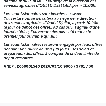
nationaux ou le BOMOP au siège de la direction des
avec exigence de capacités minimales N° 02/2026
Projet
services agricoles d'OULED DJELLALA partir 10:00h.
:
Équipement d'énergie solaire pour les points d'eau
pastoraux et agricoles la wilaya de Ouléd djellal
Les soumissionnaires sont invitées a assister a
l'ouverture qui se déroulera au siege de la direction
A n'ouvrir que par la Commission d'ouverture des plis et
des services agricoles d'Ouléd Djellal, a partir 10:00h
d'évaluation des offres
le jour de dépôt des offres.. Au cas où il s'agirait d'une
journée fériée, l'ouverture des plis s'effectuera le
Le dépôt des offres est fixé le dernier jour de la date de
premier jour ouvrable qui suit.
préparation des offres qui est fixé à quinzième ( 15 ) jours à
partir de la première parution de l'appel d'offre dans les
Les soumissionnaires resteront engagés par leurs offres
quotidiens nationaux ou le BOMOP, avant 10:00h, si la
pendant une durée de trois (90 jours + les délais de
date coïncide avec un jour férié celle-ci s'effectuera le jour
préparation des offres) à compter de la date limite de
ouvrable qui suit. L'ouverture des plis aura lieu15 eme jour
dépôt des offres.
sa partir du 1er jours de l'apparition de cette annonce dans
les quotidiens nationaux ou le BOMOP au siège de la
ANEP : 2630001540 2026/03/10 9003 / 9701 / 30
direction des services agricoles d'OULED DJELLALA partir
10:00h.
Les soumissionnaires sont invitées a assister a l'ouverture
qui se déroulera au siege de la direction des services
agricoles d'Ouléd Djellal, a partir 10:00h le jour de dépôt
des offres.. Au cas où il s'agirait d'une journée fériée,
l'ouverture des plis s'effectuera le premier jour ouvrable
qui suit.