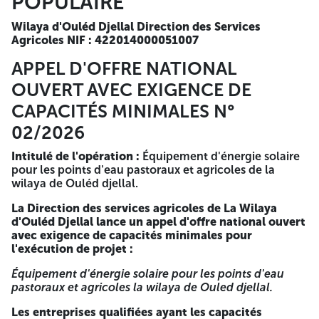
POPULAIRE
dans les quotidiens nationaux ou le BOMOP, avant 10:00h,
si la date coïncide avec un jour férié celle-ci s'effectuera le
Wilaya d'Ouléd Djellal
Direction des Services
jour ouvrable qui suit. L'ouverture des plis aura lieu15 eme
Agricoles
NIF : 422014000051007
jour sa partir du 1er jours de l'apparition de cette annonce
dans les quotidiens nationaux ou le BOMOP au siège de la
APPEL D'OFFRE NATIONAL
direction des services agricoles d'OULED DJELLALA partir
OUVERT AVEC EXIGENCE DE
10:00h. Les soumissionnaires sont invitées a assister a
l'ouverture qui se déroulera au siege de la direction des
CAPACITÉS MINIMALES N°
services agricoles d'Ouléd Djellal, a partir 10:00h le jour de
02/2026
dépôt des offres.. Au cas où il s'agirait d'une journée fériée,
l'ouverture des plis s'effectuera le premier jour ouvrable
Intitulé de l'opération :
Équipement d'énergie solaire
qui suit. Les soumissionnaires resteront engagés par leurs
pour les points d'eau pastoraux et agricoles de la
offres pendant une durée de trois (90 jours + les délais de
wilaya de Ouléd djellal.
préparation des offres) à compter de la date limite de
dépôt des offres. ANEP : 2630001540 2026/03/10 9003 /
La Direction des services agricoles de La Wilaya
9701 / 30 A -=-=-=-
d'Ouléd Djellal lance un appel d'offre national ouvert
avec exigence de capacités minimales pour
RÉPUBLIQUE ALGÉRIENNE
l'exécution de projet :
DÉMOCRATIQUE ET POPULAIRE
Équipement d'énergie solaire pour les points d'eau
pastoraux et agricoles la wilaya de Ouled djellal.
Wilaya d'Ouléd Djellal
Direction des Services Agricoles
NIF : 422014000051007
Les entreprises qualifiées ayant les capacités