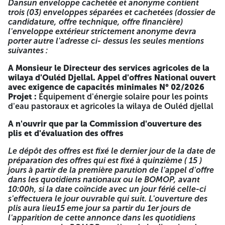
Dansun enveloppe cachetée et anonyme contient
contenu du cahier des charges ou un projet de équiper
trois (03) enveloppes séparées et cachetées (dossier de
un puits d'une pompe submersible alimentée par
candidature, offre technique, offre financière)
l'énergie solaire ou électrique, confirmés avec
l'enveloppe extérieur strictement anonyme devra
attestation de bonne exécution délivrée par un
porter autre l'adresse ci- dessus les seules mentions
organisme Étatique national soit administratif ou
suivantes :
économique.
A Monsieur le Directeur des services agricoles de la
Les intéressés peuvent retirer le cahier des charges et tous
wilaya d'Ouléd Djellal.
Appel d'offres National ouvert
les renseignements auprès de la Direction des services
avec exigence de capacités minimales N° 02/2026
agricoles de la Wilaya d'Ouléd Djellal.
Projet :
Équipement d'énergie solaire pour les points
d'eau pastoraux et agricoles la wilaya de Ouléd djellal
Les offres comportent une offre technique, offre
financière, et un dossier de candidature accompagnée des
A n'ouvrir que par la Commission d'ouverture des
pièces nécessaires. Les soumissionnaires doivent adresser
plis et d'évaluation des offres
et/ou déposer leurs offres auprés de la Direction des
services agricoles d'Ouléd Djellal. Dansun enveloppe
Le dépôt des offres est fixé le dernier jour de la date de
cachetée et anonyme contient trois (03) enveloppes
préparation des offres qui est fixé à quinzième ( 15 )
séparées et cachetées (dossier de candidature, offre
jours à partir de la première parution de l'appel d'offre
technique, offre financière) l'enveloppe extérieur
dans les quotidiens nationaux ou le BOMOP, avant
strictement anonyme devra porter autre l'adresse ci-
10:00h, si la date coïncide avec un jour férié celle-ci
dessus les seules mentions suivantes :
s'effectuera le jour ouvrable qui suit. L'ouverture des
plis aura lieu15 eme jour sa partir du 1er jours de
A Monsieur le Directeur des services agricoles de la
l'apparition de cette annonce dans les quotidiens
wilaya d'Ouléd Djellal.
Appel d'offres National ouvert