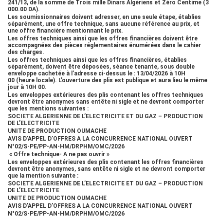
241/13
, de la somme de Trois mille Dinars Algériens et Zéro Centime (
3
HM/DRPHM/OMC/2026 « Offre technique- A ne pas ouvrir
000.00
DA
).
»Les enveloppes extérieures des plis contenant les offres
Les soumissionnaires doivent adresser,
en une seule étape, établies
séparément
, une offre technique, sans aucune référence au prix, et
financières devront être anonymes, sans entête ni sigle et
une offre financière mentionnant le prix.
ne devront comporter que la mention suivante :SOCIETE
Les offres techniques ainsi que les offres financières doivent être
ALGERIENNE DE L’ELECTRICITE ET DU GAZ –
accompagnées des pièces réglementaires énumérées dans le cahier
PRODUCTION DE L’ELECTRICITEUNITE DE PRODUCTION
des charges.
Les offres techniques ainsi que les offres financières,
établies
OUMACHEAVIS D’APPEL D’OFFRES A LA CONCURRENCE
séparément,
doivent être déposées,
séance tenante
, sous double
NATIONAL OUVERTN°02/S-PE/PP-AN-
enveloppe cachetée à l’adresse ci-dessus le
: 13/04/2026 à 10H
HM/DRPHM/OMC/2026 « Offre financière- A ne pas ouvrir
00
(heure locale). L’ouverture des plis est publique et aura lieu le même
jour
à 10H 00.
»Toutes les offres techniques doivent être accompagnées
Les enveloppes extérieures des plis contenant les offres techniques
au moment de la remise des offres ou au plus tard à la date
devront être anonymes sans entête ni sigle et ne devront comporter
limite du dépôt des offres d’une caution de soumission
que les mentions suivantes :
SOCIETE ALGERIENNE DE L’ELECTRICITE ET DU GAZ – PRODUCTION
établie au profit de la Sonelgaz - Production de
DE L’ELECTRICITE
l’Electricité-Direction Région Production Hassi Messaoud -
UNITE DE PRODUCTION OUMACHE
Unité d’Oumache, d’un montant de : Supérieur à Un pour
AVIS D’APPEL D’OFFRES A LA CONCURRENCE NATIONAL OUVERT
cent (1%) du montant total de l’offre financière en TTC,
N°02/S-PE/PP-AN-HM/DRPHM/OMC/2026
émanant d'une banque de droit algérien de premier
« Offre technique- A ne pas ouvrir »
Les enveloppes extérieures des plis contenant les offres financières
ordre.Les soumissionnaires restent engagés par leurs offres
devront être anonymes, sans entête ni sigle et ne devront comporter
pendant une durée de 180 jours à compter de la date
que la mention suivante :
limite de remise des offres. A -=-=-=-
SOCIETE ALGERIENNE DE L’ELECTRICITE ET DU GAZ – PRODUCTION
DE L’ELECTRICITE
UNITE DE PRODUCTION OUMACHE
Société Algérienne De L’électricité et du Gaz – Production De L’électricité
AVIS D’APPEL D’OFFRES A LA CONCURRENCE NATIONAL OUVERT
Direction Région Production Hassi Messaoud
N°02/S-PE/PP-AN-HM/DRPHM/OMC/2026
Unité De Production Oumache