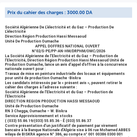
stocks( (033) 55.86.19/(033) 55.85.36 - Ê (033)
55.86.37Contre présentation d’un justificatif de paiement
Prix du cahier des charges : 3000.00 DA
par virement bancaire à la Banque Nationale d’Algérie sise
à 06 rue Mohamed ABBES wilaya de BISKRA agence N°
386, au compte n° 001 00386 0300 001 241/13, de la
Société Algérienne De L’électricité et du Gaz – Production De
somme de Trois mille Dinars Algériens et Zéro Centime (3
L’électricité
000.00 DA).Les soumissionnaires doivent adresser, en une
Direction Région Production Hassi Messaoud
Unité De Production Oumache
seule étape, établies séparément, une offre technique,
APPEL DOFFRES NATIONAL OUVERT
sans aucune référence au prix, et une offre financière
N°02/S-PE/PP-AN-HM/DRPHM/OMC/2026
mentionnant le prix.Les offres techniques ainsi que les
La Société Algérienne de l’Electricité et du Gaz – Production de
offres financières doivent être accompagnées des pièces
l’Electricité, Direction Région Production Hassi Messaoud Unité de
Production Oumache, lance un avis d’appel d’offres à la concurrence
réglementaires énumérées dans le cahier des charges.Les
nationale ouvert pour :
offres techniques ainsi que les offres financières, établies
Travaux de mise en peinture industrielle des locaux et équipements
séparément, doivent être déposées, séance tenante, sous
pour unité de production Oumache -Biskra
double enveloppe cachetée à l’adresse ci-dessus le :
Les candidats intéressés par le « présent avis », peuvent retirer le
cahier des charges à l’adresse suivante :
13/04/2026 à 10H 00 (heure locale). L’ouverture des plis
Société Algérienne de l’Electricité et du Gaz – Production de
est publique et aura lieu le même jour à 10H 00.Les
l’Electricité
enveloppes extérieures des plis contenant les offres
DIRECTION REGION PRODUCTION HASSI MESSAOUD
techniques devront être anonymes sans entête ni sigle et
Unité de Production Oumache
RN 3 Chegga, Oumache – W. Biskra
ne devront comporter que les mentions suivantes
Service Approvisionnement et stocks
:SOCIETE ALGERIENNE DE L’ELECTRICITE ET DU GAZ –
(
(033) 55.86.19/(033) 55.85.36 -
Ê
(033) 55.86.37
PRODUCTION DE L’ELECTRICITEUNITE DE PRODUCTION
Contre présentation d’un justificatif de paiement par virement
OUMACHEAVIS D’APPEL D’OFFRES A LA CONCURRENCE
bancaire à la Banque Nationale d’Algérie sise à 06 rue Mohamed ABBES
wilaya de BISKRA agence N° 386, au compte n°
001 00386 0300 001
NATIONAL OUVERTN°02/S-PE/PP-AN-