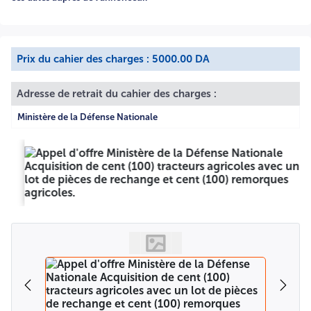
pour le retrait du cahier des charges doivent se munir des
documents suivants : Une copie d'une pièce d'identité en
cours de validité ; Une lettre d'accréditation, délivrée par
le candidat à la soumission ; Une copie du registre de
commerce de la société ; La copie originale du bon de
Prix du cahier des charges : 5000.00 DA
versement de la somme due. Les offres comprenant les
pièces et documents exigés dans le cahier des charges
Adresse de retrait du cahier des charges :
devront être scindées en trois (03) parties : 1- Un dossier de
candidature comprenant les documents requis dans le
Ministère de la Défense Nationale
cahier des charges ; 2- Une offre technique comprenant
les documents requis par le cahier des charges ; 3- Une
offre financière commerciale comprenant les documents
requis par le cahier des charges. Le dossier de candidature
est inséré dans une enveloppe anonyme séparée de celle
des offres technique et financière et comportant sur
l'extérieur la mention « dossier candidature-appel d'offres
National Ouvert n° 077/2026/CG1, objet de l'appel d'offres
». Les offres technique et financière sont insérées dans
deux enveloppes séparées, anonymes et fermées,
indiquant sur l'extérieure de chacune, respectivement les
mentions : « offre technique- à ne pas ouvrir- appel
d'offres National Ouvert n° 077/2026/CG1, objet de l'appel
d'offres » et « offre financière-à ne pas ouvrir- appel
d'offres National Ouvert n° 077/2026/CG1, objet de l'appel