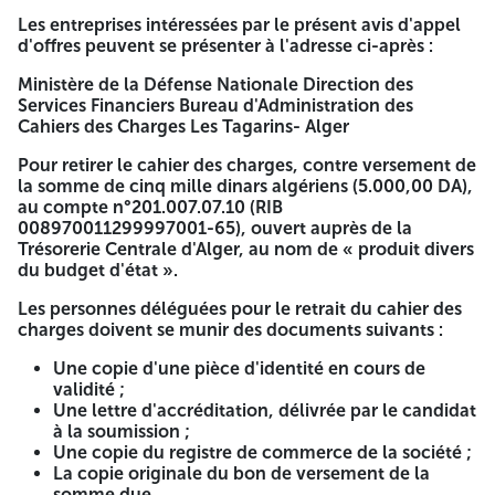
NATIONALE
Les entreprises intéressées par le présent avis d'appel
Avis d'Appel d'Offres National Ouvert
d'offres peuvent se présenter à l'adresse ci-après :
N° 077 /2026/CG1
Le Ministère de la Défense Nationale, lance un avis d'appel
Ministère de la Défense Nationale Direction des
d'offres national ouvert en vue de l'acquisition de :
Services Financiers Bureau d'Administration des
Cahiers des Charges Les Tagarins- Alger
Lot n° 01 : Cent (100) tracteurs agricoles avec un lot de
Pour retirer le cahier des charges, contre versement de
pièces de rechange :
la somme de cinq mille dinars algériens (5.000,00 DA),
Lot n° 02 : Cent (100) remorques agricoles.
au compte n°201.007.07.10 (RIB
Les entreprises intéressées par le présent avis d'appel
008970011299997001-65), ouvert auprès de la
d'offres peuvent se présenter à l'adresse ci-après :
Trésorerie Centrale d'Alger, au nom de « produit divers
du budget d'état ».
Ministère de la Défense Nationale Direction des Services
Financiers Bureau d'Administration des Cahiers des Charges
Les personnes déléguées pour le retrait du cahier des
Les Tagarins- Alger
charges doivent se munir des documents suivants :
Pour retirer le cahier des charges, contre versement de la
Une copie d'une pièce d'identité en cours de
somme de cinq mille dinars algériens (5.000,00 DA), au
validité ;
compte n°201.007.07.10 (RIB 008970011299997001-65),
Une lettre d'accréditation, délivrée par le candidat
ouvert auprès de la Trésorerie Centrale d'Alger, au nom de
à la soumission ;
« produit divers du budget d'état ».
Une copie du registre de commerce de la société ;
La copie originale du bon de versement de la
Les personnes déléguées pour le retrait du cahier des
somme due.