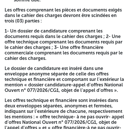
charges doivent se munir des documents suivants :
Les offres comprenant les pièces et documents exigés
Une copie d'une pièce d'identité en cours de validité ;
dans le cahier des charges devront être scindées en
Une lettre d'accréditation, délivrée par le candidat à la
trois (03) parties :
soumission ;
Une copie du registre de commerce de la société ;
1- Un dossier de candidature comprenant les
La copie originale du bon de versement de la somme
documents requis dans le cahier des charges ; 2- Une
due.
offre technique comprenant les documents requis par
le cahier des charges ; 3- Une offre financière
Les offres comprenant les pièces et documents exigés dans
commerciale comprenant les documents requis par le
le cahier des charges devront être scindées en trois (03)
cahier des charges.
parties :
Le dossier de candidature est inséré dans une
1- Un dossier de candidature comprenant les documents
enveloppe anonyme séparée de celle des offres
requis dans le cahier des charges ; 2- Une offre technique
technique et financière et comportant sur l'extérieur la
comprenant les documents requis par le cahier des
mention « dossier candidature-appel d'offres National
charges ; 3- Une offre financière commerciale comprenant
Ouvert n° 077/2026/CG1, objet de l'appel d'offres ».
les documents requis par le cahier des charges.
Les offres technique et financière sont insérées dans
Le dossier de candidature est inséré dans une enveloppe
deux enveloppes séparées, anonymes et fermées,
anonyme séparée de celle des offres technique et
indiquant sur l'extérieure de chacune, respectivement
financière et comportant sur l'extérieur la mention «
les mentions : « offre technique- à ne pas ouvrir- appel
dossier candidature-appel d'offres National Ouvert n°
d'offres National Ouvert n° 077/2026/CG1, objet de
077/2026/CG1, objet de l'appel d'offres ».
l'appel d'offres » et « offre financière-à ne pas ouvrir-