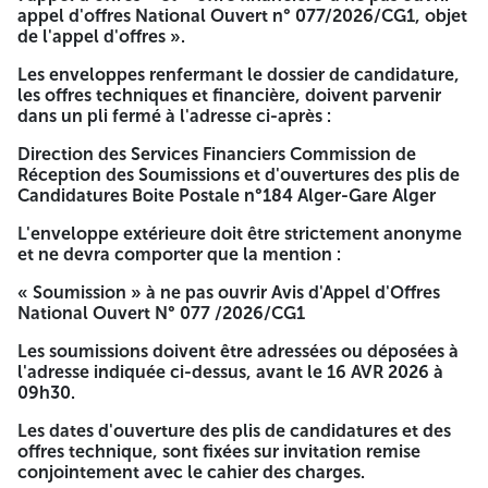
appel d'offres National Ouvert n° 077/2026/CG1, objet
Les offres technique et financière sont insérées dans deux
de l'appel d'offres ».
enveloppes séparées, anonymes et fermées, indiquant sur
l'extérieure de chacune, respectivement les mentions : «
Les enveloppes renfermant le dossier de candidature,
offre technique- à ne pas ouvrir- appel d'offres National
les offres techniques et financière, doivent parvenir
Ouvert n° 077/2026/CG1, objet de l'appel d'offres » et «
dans un pli fermé à l'adresse ci-après :
offre financière-à ne pas ouvrir- appel d'offres National
Ouvert n° 077/2026/CG1, objet de l'appel d'offres ».
Direction des Services Financiers Commission de
Réception des Soumissions et d'ouvertures des plis de
Les enveloppes renfermant le dossier de candidature, les
Candidatures Boite Postale n°184 Alger-Gare Alger
offres techniques et financière, doivent parvenir dans un
pli fermé à l'adresse ci-après :
L'enveloppe extérieure doit être strictement anonyme
et ne devra comporter que la mention :
Direction des Services Financiers Commission de Réception
des Soumissions et d'ouvertures des plis de Candidatures
« Soumission » à ne pas ouvrir Avis d'Appel d'Offres
Boite Postale n°184 Alger-Gare Alger
National Ouvert N° 077 /2026/CG1
L'enveloppe extérieure doit être strictement anonyme et
Les soumissions doivent être adressées ou déposées à
ne devra comporter que la mention :
l'adresse indiquée ci-dessus, avant le 16 AVR 2026 à
09h30.
« Soumission » à ne pas ouvrir Avis d'Appel d'Offres
National Ouvert N° 077 /2026/CG1
Les dates d'ouverture des plis de candidatures et des
offres technique, sont fixées sur invitation remise
Les soumissions doivent être adressées ou déposées à
conjointement avec le cahier des charges.
l'adresse indiquée ci-dessus, avant le 16 AVR 2026 à 09h30.