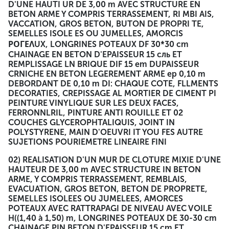
D'UNE HAUTI UR DE 3,00 m AVEC STRUCTURE EN
BETON ARME Y COMPRIS TERRASSEMENT, RI MBI AIS,
VACCATION, GROS BETON, BUTON DE PROPRI TE,
SEMELLES ISOLE ES OU JUMELLES, AMORCIS
ΡΟΓΕΛUX, LONGRINES POTEAUX DF 30*30 cm
CHAINAGE EN BETON D'EPAISSEUR 15 сль ET
REMPLISSAGE LN BRIQUE DIF 15 em DUPAISSEUR
CRNICHE EN BETON LEGEREMENT ARME ep 0,10 m
DEBORDANT DE 0,10 m DI: CHAQUE COTE, FLLMENTS
DECORATIES, CREPISSAGE AL MORTIER DE CIMENT PI
PEINTURE VINYLIQUE SUR LES DEUX FACES,
FERRONNLRIL, PINTURE ANTI ROUILLE ET 02
COUCHES GLYCEROPHTALIQUIS, JOINT IN
POLYSTYRENE, MAIN D'OEUVRI IT YOU FES AUTRE
SUJETIONS POURIEMETRE LINEAIRE FINI
02) REALISATION D'UN MUR DE CLOTURE MIXIE D'UNE
HAUTEUR DE 3,00 m AVEC STRUCTURE IN BETON
ARME, Y COMPRIS TERRASSEMENT, REMBLAIS,
EVACUATION, GROS BETON, BETON DE PROPRETE,
SEMELLES ISOLEES OU JUMELEES, AMORCES
POTEAUX AVEC RATTRAPAGI DE NIVEAU AVEC VOILE
H((1,40 à 1,50) m, LONGRINES POTEAUX DE 30-30 cm
CHAINAGE PIN BETON D'EPAISSEUR 15 cm ET