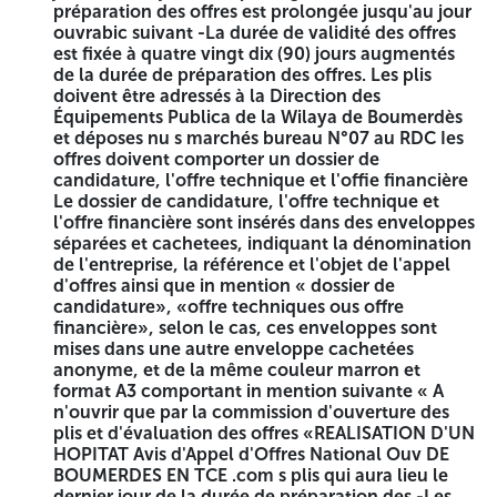
ELEMENTS DECORATIFS, CREPISSAGE AU MORTIER DE
préparation des offres est prolongée jusqu'au jour
CIMENT ET PEINTURE VINYLIQUESUR LES DEUX FACES,
ouvrabic suivant -La durée de validité des offres
FERRONNERIE, PEINTURE ANTI- ROUILLE FT 02 COUCHES
est fixée à quatre vingt dix (90) jours augmentés
GLYCEROPHTALIQUES, JOINT EN POLYSTYRENE, MAIN
de la durée de préparation des offres. Les plis
D'ŒUVRE ET TOUTES AUTRE SUJETIONS POUR LE METRE
doivent être adressés à la Direction des
LINLAIRE FINI
Équipements Publica de la Wilaya de Boumerdès
et déposes nu s marchés bureau N°07 au RDC Ies
03)- REALISATION D'UN MUR DE CLOTURE MIXTE D'UNE
offres doivent comporter un dossier de
HAUTEUR DF 2,50 m A PARTIR DU NIVEAU MUR DE
candidature, l'offre technique et l'offie financière
SOUTENNEMENT AVEC STRUCTURE EN BETON ARMP, Y
Le dossier de candidature, l'offre technique et
COMPRIS LONGRINES POTEAUX DE 30-30 cm CHAINAGI
l'offre financière sont insérés dans des enveloppes
EN BETON D'EPAISSEUR 15 cm ET REMPLISSAGE LN
séparées et cachetees, indiquant la dénomination
BRIQUE DE 15 cm D'EPAISSEUR CRNICHE EN BETON
de l'entreprise, la référence et l'objet de l'appel
LEGEREMENT ARME ep 0,10 m DEBORDANI DE 0,10 m DE
d'offres ainsi que in mention « dossier de
CHAQUE COTE, ELEMENTS DECORATIFS, CREPISSAGE AU
candidature», «offre techniques ous offre
MORTIER DE CIMENT ET PLINTURE VINYLIQUESUR LES
financière», selon le cas, ces enveloppes sont
DEUX FACES, FERRONNERIE, PEINTURE ANTI-ROUILLE ET
mises dans une autre enveloppe cachetées
02 COUCHES GLYCEROPHTALIQUES, JOINT EN
anonyme, et de la même couleur marron et
POLYSTYRENE, MAIN D'OEUVRE ET TOUTES AUTRE
format A3 comportant in mention suivante « A
SUJEITONS POUR LE METRE LINEAIRE FINI,
n'ouvrir que par la commission d'ouverture des
plis et d'évaluation des offres «REALISATION D'UN
04) REALISATION D'UN MUR DE CLOTURE MIXTE D'UNE
HOPITAT Avis d'Appel d'Offres National Ouv DE
HAUTEUR DE 2,50 m A PARTIR DU NIVEAU MUR DE
BOUMERDES EN TCE .com s plis qui aura lieu le
SOUTENNEMENT AVEC STRUCTURE IIN DETON ARME, Y
dernier jour de la durée de préparation des -Les