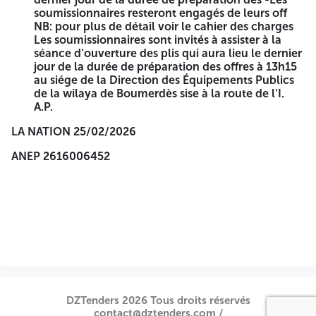
COMPRIS LONGRINES POTEAUX DE 30*30cm CHAINAGE
soumissionnaires resteront engagés de leurs off
EN BETON D'EPAISSEUR 15 cin ET REMPLISSAGE EN
NB: pour plus de détail voir le cahier des charges
DRIQUE DE 15 cm D'EPAISSEUR + CRNICHE EN BETON
Les soumissionnaires sont invités à assister à la
LEGEREMENT ARML ep 0,10 m DEBORDANT DE 0,10 m DE
séance d'ouverture des plis qui aura lieu le dernier
CHAQUE COTE, ELEMENTS DECORATIFS, CREPISSAGE AU
jour de la durée de préparation des offres à 13h15
MORTIER DE CIMENT ET PEINTURE VINYLIQUESUR LES
au siége de la Direction des Équipements Publics
DEUX FACES, FERRONNERIE, PEINTURE ANTI-ROUILLE FT
de la wilaya de Boumerdès sise à la route de l'I.
02 COUCHES GLYCEROPHTALIQUES, JOINT EN
A.P.
POLYSTYRENE, MAIN D'EUVRE ET TOUTES AUTRE
SUJETIONS POUR LE METRE LINEAIRE FINI.
LA NATION 25/02/2026
05)-FOURNITURE ET POSE DE PORTAIL METALLIQUE Y
ANEP 2616006452
COMPRIS UNE COUCHE DE PLINTURE ANTI-ROUILLE ET
OZ COUCHES DE PEINTURE GLYCEROPHTALIQUE,
SERRURE DE SECURITE, ET VERROUS D'ANCRAGE AU SOL
06)- FOURNITURE ET POSE DE BARRFAUDAGE
METALLIQUE EN FER FORGE Y COMPRIS UNE COUCHE DE
PEINTURE ANTI-ROUILLE ET 02 COUCHES DE PEINTURE
GLYCEROPHTALIQUE ET TOUTES SUJETIONS DE BONNE
EXECUTION.
07)- FOURNITURE ET POSE DE GARDE CORPS METALLIQUE
EXTERIEUR HAUTEUR DE 1,00 m Y COMPRIS SCELI.PMENT
DZTenders 2026 Tous droits réservés
DE FIXATION PEINTURE ANTI-ROUILLE, CEINTURE EN
contact@dztenders.com /