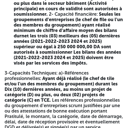
ou plus dans le secteur bâtiment (Activité
La liste des travaux répartie par corps d'état est répartie
principale) en cours de validité sont autorisées à
comme suit :
soumissionner.
2- Capacité financière:
Seules les
groupements d'entreprises (le chef de file ou l'un
I/BLOC PRINCIPAL : 01)-TERRASEMENTS;
des membres du groupement) ayant réalisé
02)-GROS OEUVRE EN
minimum de chiffre d'affaire moyen des bilans
durnet les trois (03) meilleurs des (05) dernières
INFRASTRUCTURE;
années (2021-2022-2023 2024 et 2025)
03)-GROS OEUVRE EN SUPERSTRUCTURE; 04)-
supérieur ou égal à 250 000 000,00 DA sont
MACONNERIE; 05)- ENDUITS; 06)-REVETEMENTS; 07)-
autorisés à soumissionner
Les bilans des années
FAUX PLAFOND; 08)-MENUISERIE; 09)-LLECTRICITE; 10)-
(2021-2022-2023 2024 et 2025) doivent être
RESEAU TELEPHONIQUE ET INFORMATIQUE; 11)-APPEL
visés par les services des impôts.
MALADE; 12) TLLEDISTRIBUTION; 13) RESEAU
3-Capacités Techniques: a)-Références
VIDEOSURVEILLANCE; 14)-SYSTEME DE POINTAGE +
professionnelles:
Ayant déjà réalisé (le chef de tile
CONTROLE D'ACCES; 15) PLOMBERIE SANITAIRE. 16) CV-
et/ou l'un des membres du groupement) durant les
CLIMATISATION VENTILATION-CHAUFFAGE; 17)-
Dix (10) dernières années, au moins un projet de
DESENFUMAGE; 18) FLUIDES MEDICAUX 19)-COURANT
catégorie (D) ou plus, ou deux (02) projets de
FAIBLE; 20) ASCENSLUR + MONTE MALADE; 21)
catégorie (C) en TCE.
Les références professionnelles
PEINTURE/VITRERIE; 22) ETANCHEITE; 23)-CHAMBRE
du groupement d'entreprises scrunt justifiées par une
FROIDE.
ou des attestations de bonne exécution portant
II/ 05 logements : 01)-TERRASEMENTS;
Pratitulé, le montant, la catégorie, date de démarrage,
délai, date de réception provisoire et éventuellement
02)-GROS OEUVREE EN
DGD et délivrée(s) et signée(s) par un service