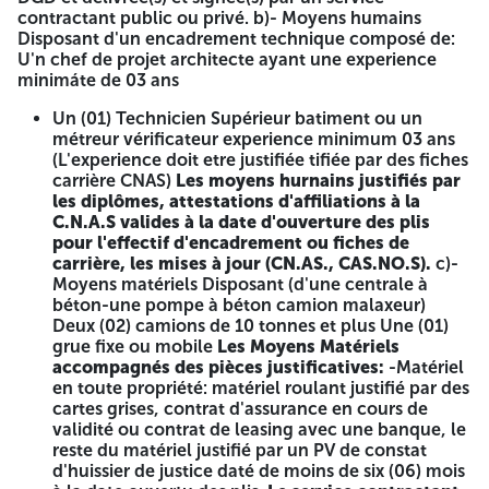
INTRASTRUCTURE, 03)-GROS OEUVREE
contractant public ou privé. b)- Moyens humains
Disposant d'un encadrement technique composé de:
EN
U'n chef de projet architecte ayant une experience
minimáte de 03 ans
SUPERSTRUCTURE, 04)-MACONNERIE, 05)- ENDUITS 06-
REVETEMENTS: 070-1AUX FI AFOND: 08)-MENUISERIE. 09)-
Un (01) Technicien Supérieur batiment ou un
ELECTRICITE, 10) PLOMBERIE SANITAIRE, 11) CHAUFFAGE:
métreur vérificateur experience minimum 03 ans
12) CLIMATISATION, 13)-PEINTURE VITRERIE, 14)
(L'experience doit etre justifiée tifiée par des fiches
ETANCHEIГE;
carrière CNAS)
Les moyens hurnains justifiés par
les diplômes, attestations d'affiliations à la
III-LOCAUX TECHNIQUES :
C.N.A.S valides à la date d'ouverture des plis
pour l'effectif d'encadrement ou fiches de
01)-TERRASEMENTS, 02) GROS OFUVREL EN
carrière, les mises à jour (CN.AS., CAS.NO.S).
c)-
INFRASTRUCTURE; 03)-GROS OEUVREE EN
Moyens matériels Disposant (d'une centrale à
SUPERSTRUCTURI.. 04) MACONNERIF; 05)- ENDUITS. 06)
béton-une pompe à béton camion malaxeur)
REVETEMENTS 07)- BACHE A EAU 200 13; 08)-FAUX
Deux (02) camions de 10 tonnes et plus Une (01)
PLAVOND; 09)-MENUISERIE, 10)-LLECTRICITE, 10-
grue fixe ou mobile
Les Moyens Matériels
SYSTUME DE GESTION TECHNIQUE CENTRAI SHE (GTC),
accompagnés des pièces justificatives:
-Matériel
12) CLIMATISATION, 13) PLINTUREN PERERIE (4)
en toute propriété: matériel roulant justifié par des
LIANGCHITE
cartes grises, contrat d'assurance en cours de
validité ou contrat de leasing avec une banque, le
IV)- MUR DE CLOTURE;
reste du matériel justifié par un PV de constat
01)-REALISATION D'UN MUR DE CLOTURE MIXTE D'UNE
d'huissier de justice daté de moins de six (06) mois