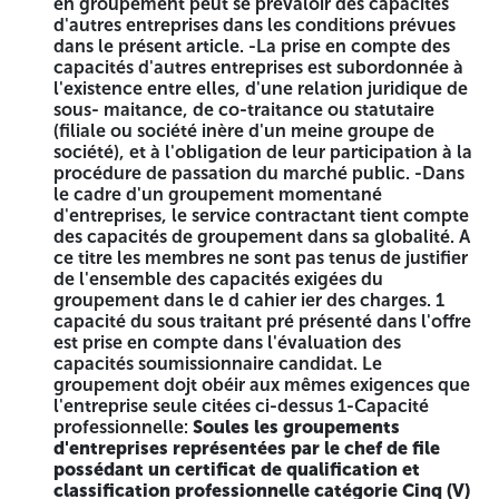
en groupement peut se prévaloir des capacités
d'autres entreprises dans les conditions prévues
dans le présent article. -La prise en compte des
capacités d'autres entreprises est subordonnée à
REPUBLIQUE ALGERIENNE
l'existence entre elles, d'une relation juridique de
DEMOCRATIQUE ET POPULAIRE
sous- maitance, de co-traitance ou statutaire
(filiale ou société inère d'un meine groupe de
société), et à l'obligation de leur participation à la
Wilaya de Boumerdes
procédure de passation du marché public. -Dans
le cadre d'un groupement momentané
Direction des Equipements Publics
d'entreprises, le service contractant tient compte
NIF: 099835019277907
des capacités de groupement dans sa globalité. A
ce titre les membres ne sont pas tenus de justifier
AVIS D'APPEL D'OFFRES NATIONAL OUVERT AVEC
de l'ensemble des capacités exigées du
EXIGENCE DE CAPACITES MINIMALES N° 09/DEP/2026
groupement dans le d cahier ier des charges. 1
capacité du sous traitant pré présenté dans l'offre
La Direction des Équipements Publics de la Wilaya de
est prise en compte dans l'évaluation des
Boumerdès, lance un avis d'Appel d'Offres National Ouvert
capacités soumissionnaire candidat. Le
avec Exigence de Capacités Minimales pour le projet :
groupement dojt obéir aux mêmes exigences que
l'entreprise seule citées ci-dessus 1-Capacité
« RFALISATION D'UN HOPITAL 60 LITS A BAGHLIA WILAYA
professionnelle:
Soules les groupements
DE BOUMERDES EN TCE »
d'entreprises représentées par le chef de file
possédant un certificat de qualification et
CONSISTANCE PHYSIQUE DU PROJET
classification professionnelle catégorie Cinq (V)