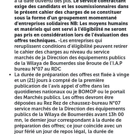
HAUTI UR DE 3,00 m AVEC STRUCTURE EN BETON ARME Y
à la date ouvertu des plis.
Le service contractant
COMPRIS TERRASSEMENT, RI MBI AIS, VACCATION, GROS
exige des candidats et les soumissionnaires dans
BETON, BUTON DE PROPRI TE, SEMELLES ISOLE ES OU
le présent cahier des charges de se constituer
sous la forme d'un groupement momentané
JUMELLES, AMORCIS ΡΟΓΕΛUX, LONGRINES POTEAUX DF
d'entreprises solidaires
NB: Les moyens humains
30*30 cm CHAINAGE EN BETON D'EPAISSEUR 15 сль ET
et matériels qui ont servi à l'éligibilité ne seront
REMPLISSAGE LN BRIQUE DIF 15 em DUPAISSEUR CRNICHE
pas pris en considération lors de l'évaluation des
EN BETON LEGEREMENT ARME ep 0,10 m DEBORDANT DE
offres techniques.
-Les entreprises qui
0,10 m DI: CHAQUE COTE, FLLMENTS DECORATIES,
reruplissent conditions d'éligibilité peuvent retirer
CREPISSAGE AL MORTIER DE CIMENT PI PEINTURE
le cahier des charges au niveau du service
VINYLIQUE SUR LES DEUX FACES, FERRONNLRIL, PINTURE
marchés de ja Direction des équipements publics
ANTI ROUILLE ET 02 COUCHES GLYCEROPHTALIQUIS,
de la Wilaya de Boumerdes sise &route de l'I.A.P
JOINT IN POLYSTYRENE, MAIN D'OEUVRI IT YOU FES
bureau N°07 au RDC
AUTRE SUJETIONS POURIEMETRE LINEAIRE FINI
La durée de préparation des offres est fixée à vinge
02) REALISATION D'UN MUR DE CLOTURE MIXIE D'UNE
et un (21) jours à compté de la première
HAUTEUR DE 3,00 m AVEC STRUCTURE IN BETON ARME, Y
publication de l'avis appel d'offre dans les
COMPRIS TERRASSEMENT, REMBLAIS, EVACUATION, GROS
quotidienes nationaux ou je BOMOP ou le portail
BETON, BETON DE PROPRETE, SEMELLES ISOLEES OU
des Marchés publics. Les offres devront être
JUMELEES, AMORCES POTEAUX AVEC RATTRAPAGI DE
déposées au Rez Rez de chaussez-bureau N°07
NIVEAU AVEC VOILE H((1,40 à 1,50) m, LONGRINES
service marchés de la Direction des équipements
POTEAUX DE 30-30 cm CHAINAGE PIN BETON
publics de la Wilaya de Boumerdės avant 13h 00
D'EPAISSEUR 15 cm ET REMPLISSAGE EN BRIQUE DE 1
mn, le dernier jour correspondant à la durée de
D'EPAISSEUR CRNICHE EN BETON LEGEREMENT ARME cp
préparation des offres; ce jour coincide avec un
0,10 m DEBORDANT DE 0,10 m DE CHAQUE COTE,
jour férié un jour de repos légal, la durée de