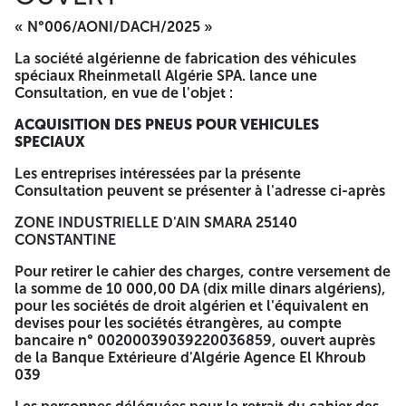
SOCIETE ALGERIENNE DE FABRICATION DES VEHICULES
« N°006/AONI/DACH/2025 »
SPECIAUX RHEINMETALL ALGERIE SPA ZONE
INDUSTRIELLE D'AIN SMARA 25140 CONSTANTINE
La société algérienne de fabrication des véhicules
SECRETARIAT PERMANENT DES COMMISSIONS DES
spéciaux Rheinmetall Algérie SPA. lance une
MARCHES L'enveloppe extérieure doit être strictement
Consultation, en vue de l'objet :
anonyme et ne devra comporter que la mention «
SOUMISSION » A NE PAS OUVRIR AVIS D'APPEL D'OFFRES
ACQUISITION DES PNEUS POUR VEHICULES
NATIONAL ET INTERNATIONAL OUVERT
SPECIAUX
N°006/AONI/DACH/2025 « ACQUISITION DES PNEUS
POUR VEHICULES SPECIAUX » La durée de préparation des
Les entreprises intéressées par la présente
offres est fixée trente (30) jours par référence à la date de
Consultation peuvent se présenter à l'adresse ci-après
la première publication de l'avis d'appel à concurrence
dans les journaux nationaux La date et l'heure limite de
ZONE INDUSTRIELLE D'AIN SMARA 25140
dépôt des offres est le dernier jour de la durée de
CONSTANTINE
préparation des offres, soit à 09h30 min. Si ce jour coïncide
avec un jour de repos légal la durée de préparation des
Pour retirer le cahier des charges, contre versement de
offres est prorogée jusqu'au jour ouvrable suivant Les
la somme de 10 000,00 DA (dix mille dinars algériens),
soumissionnaires resteront engagés par leurs offres
pour les sociétés de droit algérien et l'équivalent en
pendant une durée de quatre-vingt-dix (90) jours. A -=-=-
devises pour les sociétés étrangères, au compte
=-
bancaire n° 00200039039220036859, ouvert auprès
de la Banque Extérieure d'Algérie Agence El Khroub
AVIS D'APPEL D'OFFRE NATIONAL
039