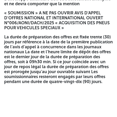
International ouvert, « N°006/AONI/DACH/2025 »
et ne devra comporter que la mention
Les offres techniques et financières sont insérées dans
« SOUMISSION » A NE PAS OUVRIR AVIS D'APPEL
deux (02) enveloppes séparées, anonymes et fermées
D'OFFRES NATIONAL ET INTERNATIONAL OUVERT
indiquant sur l'extérieure de chacune, respectivement les
N°006/AONI/DACH/2025 « ACQUISITION DES PNEUS
mentions « Offre technique - A ne pas ouvrir - Appel
POUR VEHICULES SPECIAUX »
d'Offres National et International ouvert,
N°006/AONI/DACH/2025 » et « Offre financière - A ne pas
La durée de préparation des offres est fixée trente (30)
ouvrir - Appel d'Offres National et International ouvert
jours par référence à la date de la première publication
N°006/AONI/DACH/2025 » Les enveloppes refermant les
de l'avis d'appel à concurrence dans les journaux
offres techniques et financières doivent parvenir dans un
nationaux La date et l'heure limite de dépôt des offres
pli fermé à l'adresse ci-
est le dernier jour de la durée de préparation des
offres, soit à 09h30 min. Si ce jour coïncide avec un
LA SOCIETE ALGERIENNE DE FABRICATION DES VEHICULES
jour de repos légal la durée de préparation des offres
SPECIAUX RHEINMETALL ALGERIE SPA ZONE
est prorogée jusqu'au jour ouvrable suivant Les
INDUSTRIELLE D'AIN SMARA 25140 CONSTANTINE
soumissionnaires resteront engagés par leurs offres
SECRETARIAT PERMANENT DES COMMISSIONS DES
pendant une durée de quatre-vingt-dix (90) jours.
MARCHES
L'enveloppe extérieure doit être strictement anonyme et
ne devra comporter que la mention
« SOUMISSION » A NE PAS OUVRIR AVIS D'APPEL D'OFFRES
NATIONAL ET INTERNATIONAL OUVERT