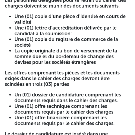
ET INTERNATIONAL OUVERT
Les personnes déléguées pour le retrait du cahier des
charges doivent se munir des documents suivants.
« N°006/AONI/DACH/2025 »
Une (01) copie d'une pièce d'identité en cours de
validité
La société algérienne de fabrication des véhicules spéciaux
Une (01) lettre d'accréditation délivrée par le
Rheinmetall Algérie SPA. lance une Consultation, en vue
candidat à la soumission:
de l'objet :
Une (01) copie du registre de commerce de la
ACQUISITION DES PNEUS POUR VEHICULES SPECIAUX
société
La copie originale du bon de versement de la
Les entreprises intéressées par la présente Consultation
somme due et du bordereau de change des
peuvent se présenter à l'adresse ci-après
devises pour les sociétés étrangères
ZONE INDUSTRIELLE D'AIN SMARA 25140 CONSTANTINE
Les offres comprenant les pièces et les documents
exigés dans le cahier des charges devront être
Pour retirer le cahier des charges, contre versement de la
scindées en trois (03) parties
somme de 10 000,00 DA (dix mille dinars algériens), pour
les sociétés de droit algérien et l'équivalent en devises
Un (01) dossier de candidature comprenant les
pour les sociétés étrangères, au compte bancaire n°
documents requis dans le cahier des charges.
00200039039220036859, ouvert auprès de la Banque
Une (01) offre technique comprenant les
Extérieure d'Algérie Agence El Khroub 039
documents requis par le cahier des charges
Une (01) offre financière comprenant les
Les personnes déléguées pour le retrait du cahier des
documents requis par le cahier des charges.
charges doivent se munir des documents suivants.
Le dossier de candidature est inséré dans une