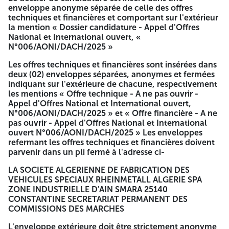
Une (01) copie d'une pièce d'identité en cours de
enveloppe anonyme séparée de celle des offres
validité
techniques et financières et comportant sur l'extérieur
Une (01) lettre d'accréditation délivrée par le candidat
la mention « Dossier candidature - Appel d'Offres
à la soumission:
National et International ouvert, «
Une (01) copie du registre de commerce de la société
N°006/AONI/DACH/2025 »
La copie originale du bon de versement de la somme
due et du bordereau de change des devises pour les
Les offres techniques et financières sont insérées dans
sociétés étrangères
deux (02) enveloppes séparées, anonymes et fermées
indiquant sur l'extérieure de chacune, respectivement
Les offres comprenant les pièces et les documents exigés
les mentions « Offre technique - A ne pas ouvrir -
dans le cahier des charges devront être scindées en trois
Appel d'Offres National et International ouvert,
(03) parties
N°006/AONI/DACH/2025 » et « Offre financière - A ne
pas ouvrir - Appel d'Offres National et International
Un (01) dossier de candidature comprenant les
ouvert N°006/AONI/DACH/2025 » Les enveloppes
documents requis dans le cahier des charges.
refermant les offres techniques et financières doivent
Une (01) offre technique comprenant les documents
parvenir dans un pli fermé à l'adresse ci-
requis par le cahier des charges
Une (01) offre financière comprenant les documents
LA SOCIETE ALGERIENNE DE FABRICATION DES
requis par le cahier des charges.
VEHICULES SPECIAUX RHEINMETALL ALGERIE SPA
ZONE INDUSTRIELLE D'AIN SMARA 25140
Le dossier de candidature est inséré dans une enveloppe
CONSTANTINE SECRETARIAT PERMANENT DES
anonyme séparée de celle des offres techniques et
COMMISSIONS DES MARCHES
financières et comportant sur l'extérieur la mention «
Dossier candidature - Appel d'Offres National et
L'enveloppe extérieure doit être strictement anonyme