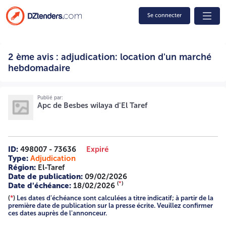
Se connecter
2 ème avis : adjudication: location d'un marché
2 ème avis : adjudication: location d'un marché
hebdomadaire 02/2026 2623000961 A -=-=-=-
hebdomadaire
Publié par:
Apc de Besbes wilaya d'El Taref
ID:
498007 - 73636
Expiré
Type:
Adjudication
Région:
El-Taref
Date de publication:
09/02/2026
(
*
)
Date d'échéance:
18/02/2026
(
*
)
Les dates d'échéance sont calculées a titre indicatif; à partir de la
première date de publication sur la presse écrite. Veuillez confirmer
ces dates auprès de l'annonceur.