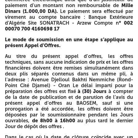
durée de Cent Quatre-vingt (180) jours calendaires à
paiement d'un montant non remboursable de
Mille
compter de la date limite de dépôt des plis. A -=-=-=-
4514
4514
Dinars (1.000,00 DA).
Le paiement sera effectué par
virement au compte bancaire : Banque Extérieure
SONATRACH
d'Algérie Site SONATRACH - Arzew Compte n
° 002
00070 700 4160698 17
ACTIVITE LQS
Le mode de soumission en une étape s’applique au
DIRECTION GESTION SIEGE
présent Appel d’Offres.
Avenue Djelloul BAKHTI NEMMICHE Rond-point cité
Au titre du présent appel d'offres, les offres
Djamel ORAN
techniques, sans aucune indication de prix et les offres
Email : PMA-DGS.LQS@Sonatrach.dz
financières doivent être remises simultanément dans
deux plis séparés contenus dans un même pli, à
Téléphone : 041-53-80-80
l'adresse : Avenue Djelloul Bakhti Nemmiche (Rond-
Point Cité Djamel) - Oran Le délai imparti pour la
Identification Fiscale
préparation des offres est fixé
à (30) Jours
à compter
de la date de publication et de parution de l’avis du
N°001600137674493007
présent appel d’offres au BAOSEM, sauf si une
prorogation a été accordée, les offres doivent être
Appel d’offres national ouvert N° GTS/MNT/02/2025
déposées par le soumissionnaire pendant les Jours
ouvrables,
de 8h00 à 16h00
au plus tard le dernier
Processus en une (01) seule étape
Jour de dépôt des offres .
Fourniture et pose d’un nouveau système audio-visuel de
Dans le cas où la date de clôture coïncide avec un