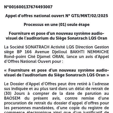
réception du bureau d’ordre de SONATRACH- Activité LQS
N°001600137674493007
Direction Gestion Siège, faisant foi. Les offres techniques
sont assorties d’une caution de soumission de : Six Cents
Appel d’offres national ouvert N° GTS/MNT/02/2025
Mille Dinars Algériens (600 000,00DA), dont la durée de
validité est égale à la durée de validité des offres, soit
Processus en une (01) seule étape
d'une durée de 180 Jours assortie d'un délai
supplémentaire de 30 jours calendaires. La garantie de
Fourniture et pose d’un nouveau système audio-
soumission peut être remise, par les candidats intéressés,
visuel de l’auditorium du Siège Sonatrach LQS Oran
le jour de l’ouverture des plis des offres techniques. Les plis
contenant les offres techniques seront ouverts en présence
La Société SONATRACH Activité LQS Direction Gestion
du ou des représentants des soumissionnaires qui le
siège BP 166 Avenue Djelloul BAKHTI NEMMICHE
souhaitent à la séance d’ouverture qui aura lieu dans un
Rond-point Cité Djamel ORAN, lance un avis d'Appel
délai maximal de Huit (08) jours ouvrables à compter de la
d'Offres National Ouvert pour :
date limite de dépôt des offres. Les plis contenant les offres
« Fourniture et pose d’un nouveau système audio-
financières seront ouverts et examinés en présence des
visuel de l’auditorium du Siège Sonatrach LQS Oran »
soumissionnaires qui souhaitent y assister ou de leurs
représentants dument désignés lors de la séance
Le Dossier d'Appel d'Offres peut être retiré à l'adresse
d’ouverture et d’examen des offres financières qui se
sus indiquée et au plus tard dans un délai de retrait de
déroulera à la date, à l’heure et à l’adresse mentionnées
(30) Jours à compter de la date de parution au
dans l’invitation qui sera adressée aux seuls
BAOSEM du présent avis, contre remise d'une
soumissionnaires dont les offres techniques déclarées
procuration de retrait du dossier d'appel d'offres pour
conformes aux exigences du Dossier d’Appel d’Offres. Les
les personnes mandatées, d'une copie du registre de
soumissionnaires resteront engagés par leur offre pour une
commerce électronique ainsi que d'un justificatif de