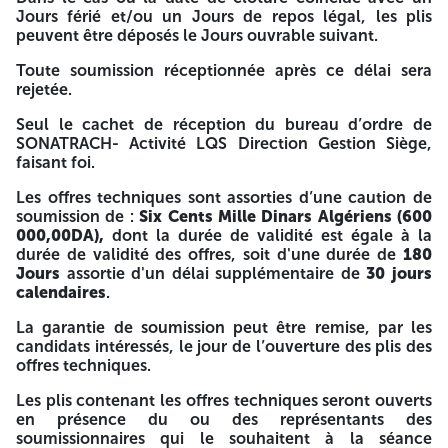
l’auditorium du Siège Sonatrach LQS Oran
Jours férié et/ou un Jours de repos légal, les plis
La Société SONATRACH Activité LQS Direction Gestion
peuvent être déposés le Jours ouvrable suivant.
siège BP 166 Avenue Djelloul BAKHTI NEMMICHE Rond-
Toute soumission réceptionnée après ce délai sera
point Cité Djamel ORAN, lance un avis d'Appel d'Offres
rejetée.
National Ouvert pour :
Seul le cachet de réception du bureau d’ordre de
« Fourniture et pose d’un nouveau système audio-visuel
SONATRACH- Activité LQS Direction Gestion Siège,
de l’auditorium du Siège Sonatrach LQS Oran »
faisant foi.
Le Dossier d'Appel d'Offres peut être retiré à l'adresse sus
Les offres techniques sont assorties d’une caution de
indiquée et au plus tard dans un délai de retrait de (30)
soumission de :
Six Cents Mille Dinars Algériens (600
Jours à compter de la date de parution au BAOSEM du
000,00DA),
dont la durée de validité est égale à la
présent avis, contre remise d'une procuration de retrait du
durée de validité des offres, soit d'une durée de
180
dossier d'appel d'offres pour les personnes mandatées,
Jours
assortie d'un délai supplémentaire de
30 jours
d'une copie du registre de commerce électronique ainsi
calendaires
.
que d'un justificatif de paiement d'un montant non
remboursable de
Mille Dinars (1.000,00 DA).
Le paiemen
La garantie de soumission peut être remise, par les
sera effectué par virement au compte bancaire : Banque
candidats intéressés, le jour de l’ouverture des plis des
Extérieure d'Algérie Site SONATRACH - Arzew Compte n
°
offres techniques.
002 00070 700 4160698 17
Les plis contenant les offres techniques seront ouverts
Le mode de soumission en une étape s’applique au
en présence du ou des représentants des
présent Appel d’Offres.
soumissionnaires qui le souhaitent à la séance