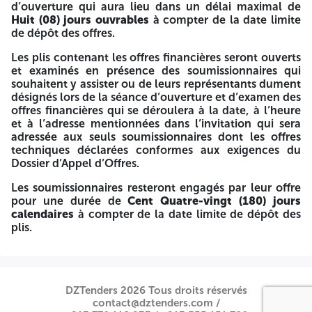
d’ouverture qui aura lieu dans un délai maximal de
Au titre du présent appel d'offres, les offres techniques,
Huit (08) jours ouvrables
à compter de la date limite
sans aucune indication de prix et les offres financières
de dépôt des offres.
doivent être remises simultanément dans deux plis séparés
contenus dans un même pli, à l'adresse : Avenue Djelloul
Les plis contenant les offres financières seront ouverts
Bakhti Nemmiche (Rond-Point Cité Djamel) - Oran Le délai
et examinés en présence des soumissionnaires qui
imparti pour la préparation des offres est fixé
à (30) Jours
souhaitent y assister ou de leurs représentants dument
compter de la date de publication et de parution de l’avis
désignés lors de la séance d’ouverture et d’examen des
du présent appel d’offres au BAOSEM, sauf si une
offres financières qui se déroulera à la date, à l’heure
prorogation a été accordée, les offres doivent être
et à l’adresse mentionnées dans l’invitation qui sera
déposées par le soumissionnaire pendant les Jours
adressée aux seuls soumissionnaires dont les offres
ouvrables,
de 8h00 à 16h00
au plus tard le dernier Jour d
techniques déclarées conformes aux exigences du
dépôt des offres .
4514
4514
Dossier d’Appel d’Offres.
Dans le cas où la date de clôture coïncide avec un Jours
Les soumissionnaires resteront engagés par leur offre
férié et/ou un Jours de repos légal, les plis peuvent être
pour une durée de
Cent Quatre-vingt (180) jours
déposés le Jours ouvrable suivant.
calendaires
à compter de la date limite de dépôt des
plis.
Toute soumission réceptionnée après ce délai sera rejetée.
Seul le cachet de réception du bureau d’ordre de
SONATRACH- Activité LQS Direction Gestion Siège, faisant
foi.
DZTenders 2026 Tous droits réservés
contact@dztenders.com /
Les offres techniques sont assorties d’une caution de