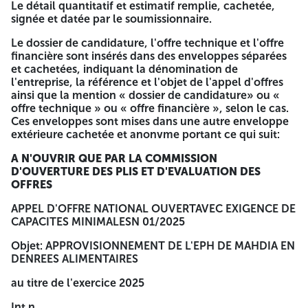
et datée par le soumissionnaire.
Le détail quantitatif et estimatif remplie, cachetée,
signée et datée par le soumissionnaire.
-Déclaration de probité remplie, cachetée, signée et datée
par le soumissionnaire.
Le dossier de candidature, l'offre technique et l'offre
financière sont insérés dans des enveloppes séparées
-Copie du Statut de l'entreprise pour les personnes
et cachetées, indiquant la dénomination de
morales.
l'entreprise, la référence et l'objet de l'appel d'offres
ainsi que la mention « dossier de candidature» ou «
-Les documents relatifs aux pouvoirs habilitant les
offre technique » ou « offre financière », selon le cas.
personnes à engager l'entreprise
Ces enveloppes sont mises dans une autre enveloppe
extérieure cachetée et anonvme portant ce qui suit:
Capacités professionnelis:
A N'OUVRIR QUE PAR LA COMMISSION
-Copie du registre de commerce électronique
D'OUVERTURE DES PLIS ET D'EVALUATION DES
Capacités financières :
OFFRES
-Copies des Bilans financiers des 03 dernières années,
APPEL D'OFFRE NATIONAL OUVERTAVEC EXIGENCE DE
visées par les services des impôtsouC 20.
CAPACITES MINIMALESN 01/2025
Capacités techniques:
Objet: APPROVISIONNEMENT DE L'EPH DE MAHDIA EN
DENREES ALIMENTAIRES
La liste des moyens transports (cartes grises
au titre de l'exercice 2025
etassurance en cours de validitéde propriétairelejour
de la séance l'ouverture des plis
Int n