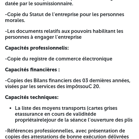
datée par le soumissionnaire.
POPULAIRE.
-Copie du Statut de l'entreprise pour les personnes
Ministère de la Santé.
morales.
Direction de la Santé et de population de la Wilaya de
-Les documents relatifs aux pouvoirs habilitant les
TIARET
personnes à engager l'entreprise
Etablissement Public Hospitalier de MAHDIA
Capacités professionnelis:
Adresse: Rue Emir Abdelkader-Mahdia-TIARET
-Copie du registre de commerce électronique
NIF: 40001600001404101004.
Capacités financières :
Avis d'appel d'offre national Ouvert avec exigence de
-Copies des Bilans financiers des 03 dernières années,
capacités minimales N°01/2025
visées par les services des impôtsouC 20.
l'établissement Public Hospitalier de Mahdia « Hôpital
Mohamed Boudiaf » (Wilaya de Tiaret) lance un avis
Capacités techniques:
d'appel d'offrenational Ouvert avec exigence de capacités
La liste des moyens transports (cartes grises
minimales pour la douzièmes fois après annulation des
etassurance en cours de validitéde
procédures(Article 02 dans le cahier des charges)en vue de
propriétairelejour de la séance l'ouverture des plis
l'approvisionnement de l'EPH de Mahdia en denrées
alimentaires au titre de l'exercice 2025, ils sont repartis
-Références professionnelles, avec présentation de
selon les lots comme suit:
copies des attestations de bonne exécution délivrées