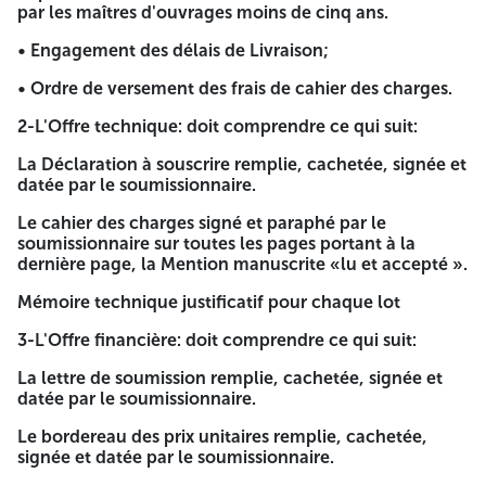
par les maîtres d'ouvrages moins de cinq ans.
➤ Lot n°01:
Viande rouge, blanche fraîche et œufs
• Engagement des délais de Livraison;
➤ Lot n°02:
Poisson Frais
• Ordre de versement des frais de cahier des charges.
➤ Lot n°03:
Alimentation générale
2-L'Offre technique: doit comprendre ce qui suit:
➤ Lot n°04:
Fruits et légumes
La Déclaration à souscrire remplie, cachetée, signée et
➤ Lot n°05:
Pain et gâteaux
datée par le soumissionnaire.
Les soumissionnaires intéressés par le présent avisd'appel
Le cahier des charges signé et paraphé par le
d'offre national Ouvert(ou son représentant dûment
soumissionnaire sur toutes les pages portant à la
désigné, habilité-muni d'une procuration écrite-) peuvent
dernière page, la Mention manuscrite «lu et accepté ».
retirer le cahier des charges de la sous direction des
finances et des moyens (Bureau des Marchés Publics)
Mémoire technique justificatif pour chaque lot
contre le paiement d'un Montant de Deux milles (2.000,00)
dinars, auprès du Monsieur le Trésorier intercommunal de
3-L'Offre financière: doit comprendre ce qui suit:
la daïra de MAHDIA, ce montant non remboursable,
représente les frais de documentation, et fournir le dossier
La lettre de soumission remplie, cachetée, signée et
indiqué ci-dessous:
datée par le soumissionnaire.
1-Le Dossier De Candidature: doit comprendre ce qui suit:
Le bordereau des prix unitaires remplie, cachetée,
signée et datée par le soumissionnaire.
-Une déclaration de candidature remplie, cachetée, signée