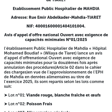
les maîtres d'ouvrages moins de cinq ans. • Engagement
des délais de Livraison; • Ordre de versement des frais de
Etablissement Public Hospitalier de MAHDIA
cahier des charges. 2-L'Offre technique: doit comprendre
Adresse: Rue Emir Abdelkader-Mahdia-TIARET
ce qui suit: La Déclaration à souscrire remplie, cachetée,
signée et datée par le soumissionnaire. Le cahier des
NIF: 40001600001404101004.
charges signé et paraphé par le soumissionnaire sur toutes
les pages portant à la dernière page, la Mention
Avis d'appel d'offre national Ouvert avec exigence de
manuscrite «lu et accepté ». Mémoire technique justificatif
capacités minimales N°01/2025
pour chaque lot 3-L'Offre financière: doit comprendre ce
qui suit: La lettre de soumission remplie, cachetée, signée
l'établissement Public Hospitalier de Mahdia « Hôpital
et datée par le soumissionnaire. Le bordereau des prix
Mohamed Boudiaf » (Wilaya de Tiaret) lance un avis
unitaires remplie, cachetée, signée et datée par le
d'appel d'offrenational Ouvert avec exigence de
soumissionnaire. Le détail quantitatif et estimatif remplie,
capacités minimales pour la douzièmes fois après
cachetée, signée et datée par le soumissionnaire. Le
annulation des procédures(Article 02 dans le cahier
dossier de candidature, l'offre technique et l'offre
des charges)en vue de l'approvisionnement de l'EPH
financière sont insérés dans des enveloppes séparées et
de Mahdia en denrées alimentaires au titre de
cachetées, indiquant la dénomination de l'entreprise, la
l'exercice 2025, ils sont repartis selon les lots comme
référence et l'objet de l'appel d'offres ainsi que la mention
suit:
« dossier de candidature» ou « offre technique » ou « offre
financière », selon le cas. Ces enveloppes sont mises dans
➤ Lot n°01:
Viande rouge, blanche fraîche et œufs
une autre enveloppe extérieure cachetée et anonvme
portant ce qui suit: A N'OUVRIR QUE PAR LA COMMISSION
➤ Lot n°02:
Poisson Frais
D'OUVERTURE DES PLIS ET D'EVALUATION DES OFFRES