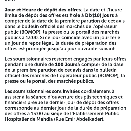
-Références professionnelles, avec présentation de copies
Jour et Heure de dépôt des offres
: La date et l'heure
des attestations de bonne exécution délivrées par les
limite de dépôt des offres est fixée à
Dix(10) jours
à
maîtres d'ouvrages moins de cinq ans.
compter de la date de la première parution de cet avis
• Engagement des délais de Livraison;
dans le bulletin officiel des marchés de l'opérateur
public (BOMOP), la presse ou le portail des marchés
• Ordre de versement des frais de cahier des charges.
publics à 13:00. Si ce jour coincide avec un jour férié
un jour de repos légal, la durée de préparation des
2-L'Offre technique: doit comprendre ce qui suit:
offres est prorogée jusqu'au jour ouvrable suivant.
La Déclaration à souscrire remplie, cachetée, signée et
Les soumissionnaires resteront engagés par leurs offres
datée par le soumissionnaire.
pendant une durée de
100 Jours
à compter de la date
de la première parution de cet avis dans le bulletin
Le cahier des charges signé et paraphé par le
officiel des marchés de l'opérateur public (BOMOP), la
soumissionnaire sur toutes les pages portant à la dernière
presse ou le portail des marchés publics.
page, la Mention manuscrite «lu et accepté ».
Les soumissionnaires sont invitées cordialement à
Mémoire technique justificatif pour chaque lot
assister à la séance d'ouverture des plis techniques et
financiers prévue le dernier jour de dépôt des offres
3-L'Offre financière: doit comprendre ce qui suit:
corresponde au dernier jour de la durée de préparation
des offres à 13:00 au siège de l'Etablissement Public
La lettre de soumission remplie, cachetée, signée et datée
Hospitalier de Mahdia (Rue Emir Abdelkader).
par le soumissionnaire.
Le bordereau des prix unitaires remplie, cachetée, signée