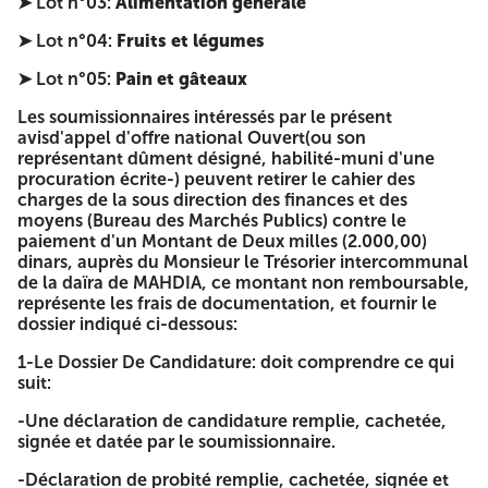
➤ Lot n°03:
Alimentation générale
APPEL D'OFFRE NATIONAL OUVERTAVEC EXIGENCE DE
CAPACITES MINIMALESN 01/2025 Objet:
➤ Lot n°04:
Fruits et légumes
APPROVISIONNEMENT DE L'EPH DE MAHDIA EN DENREES
ALIMENTAIRES au titre de l'exercice 2025 Int n Jour et
➤ Lot n°05:
Pain et gâteaux
Heure de dépôt des offres: La date et l'heure limite de
dépôt des offres est fixée à Dix(10) jours à compter de la
Les soumissionnaires intéressés par le présent
date de la première parution de cet avis dans le bulletin
avisd'appel d'offre national Ouvert(ou son
officiel des marchés de l'opérateur public (BOMOP), la
représentant dûment désigné, habilité-muni d'une
presse ou le portail des marchés publics à 13:00. Si ce jour
procuration écrite-) peuvent retirer le cahier des
coincide avec un jour férié un jour de repos légal, la durée
charges de la sous direction des finances et des
de préparation des offres est prorogée jusqu'au jour
moyens (Bureau des Marchés Publics) contre le
ouvrable suivant. Les soumissionnaires resteront engagés
paiement d'un Montant de Deux milles (2.000,00)
par leurs offres pendant une durée de 100 Joursà compter
dinars, auprès du Monsieur le Trésorier intercommunal
de la date de la première parution de cet avis dans le
de la daïra de MAHDIA, ce montant non remboursable,
bulletin officiel des marchés de l'opérateur public
représente les frais de documentation, et fournir le
(BOMOP), la presse ou le portail des marchés publics. Les
dossier indiqué ci-dessous:
soumissionnaires sont invitées cordialement à assister à la
séance d'ouverture des plis techniques et financiers prévue
1-Le Dossier De Candidature: doit comprendre ce qui
le dernier jour de dépôt des offres corresponde au dernier
suit:
jour de la durée de préparation des offres à 13:00 au siège
de l'Etablissement Public Hospitalier de Mahdia (Rue Emir
-Une déclaration de candidature remplie, cachetée,
Abdelkader). A -=-=-=-
signée et datée par le soumissionnaire.
-Déclaration de probité remplie, cachetée, signée et
REPUBLIQUE ALGERIENNE DEMOCRATIQUE et